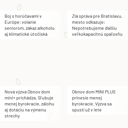
Boj s horúčavami v
Zlá správa pre Bratislavu,
Európe: volanie
mesto odkazuje:
seniorom, zákaz alkoholu
Nepotrebujeme ďalšiu
aj klimatické útočiská
veľkokapacitnú spaľovňu
Nová výzva Obnov dom
Obnov dom MINI PLUS
mini+ prichádza. Sľubuje
prinesie menej
menej byrokracie, zálohu
byrokracie. Výzva sa
aj dotáciu na výmenu
spustí už v lete
strechy