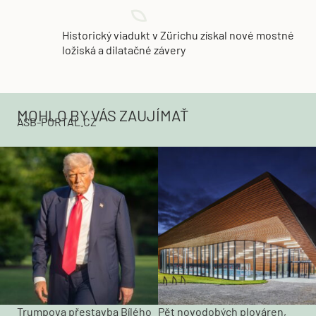
Historický viadukt v Zürichu získal nové mostné
ložiská a dilatačné závery
MOHLO BY VÁS ZAUJÍMAŤ
ASB-PORTAL.CZ
Trumpova přestavba Bílého
Pět novodobých plováren,