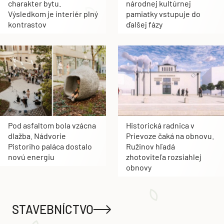
charakter bytu.
národnej kultúrnej
Výsledkom je interiér plný
pamiatky vstupuje do
kontrastov
ďalšej fázy
Pod asfaltom bola vzácna
Historická radnica v
dlažba. Nádvorie
Prievoze čaká na obnovu.
Pistoriho paláca dostalo
Ružinov hľadá
novú energiu
zhotoviteľa rozsiahlej
obnovy
STAVEBNÍCTVO