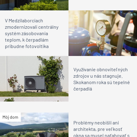
V Medzilaborciach
zmodernizovali centrálny
systém zásobovania
teplom, k čerpadlám
pribudne fotovoltika
Využívanie obnoviteľných
zdrojov u nás stagnuje.
Skokanom roka sú tepelné
čerpadlá
Môj dom
Problémy neobišli ani
architekta, pre veľkosť
okna sa musel naťahovať s