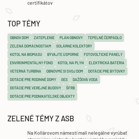
certifikátov
TOP TÉMY
OBNOV DOM
ZATEPLENIE
PLÁN OBNOVY
TEPELNÉ ČERPADLO
ZELENÁ DOMÁCNOSTIAM
SOLÁRNE KOLEKTORY
KOTOL NA BIOMASU
BÝVAJTE ÚSPORNE
FOTOVOLTICKÉ PANELY
ENVIRONMENTÁLNY FOND
KOTOL NA PLYN
ELEKTRICKÁ BATÉRIA
VETERNÁ TURBÍNA
OBNOVME SI SVOJ DOM
DOTÁCIE PRE BYTOVKY
DOTÁCIE PRE RODINNÉ DOMY
GES
DAŽĎOVÁ VODA
DOTÁCIE PRE VEREJNÉ BUDOVY
ŠFRB
DOTÁCIE PRE PODNIKATEĽSKÉ OBJEKTY
ZELENÉ TÉMY Z ASB
Na Kollárovom námestí mali nelegálne vyrúbať