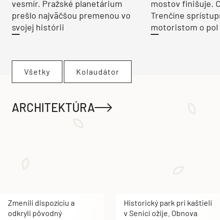
vesmír. Pražské planetárium
mostov finišuje. 
prešlo najväčšou premenou vo
Trenčíne sprístup
svojej histórii
motoristom o pol 
Všetky
Kolaudátor
ARCHITEKTÚRA
Zmenili dispozíciu a
Historický park pri kaštieli
odkryli pôvodný
v Senici ožije. Obnova