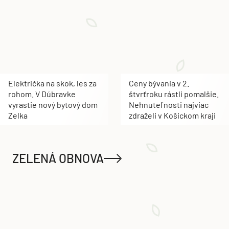
Električka na skok, les za
Ceny bývania v 2.
rohom. V Dúbravke
štvrťroku rástli pomalšie.
vyrastie nový bytový dom
Nehnuteľnosti najviac
Zelka
zdraželi v Košickom kraji
ZELENÁ OBNOVA