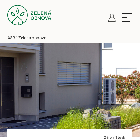
ASB
Zelená obnova
Zdroj: iStock