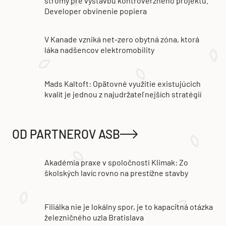
stromy pre výstavbu kontroverzného projektu.
Developer obvinenie popiera
V Kanade vzniká net-zero obytná zóna, ktorá
láka nadšencov elektromobility
Mads Kaltoft: Opätovné využitie existujúcich
kvalít je jednou z najudržateľnejších stratégií
OD PARTNEROV ASB
Akadémia praxe v spoločnosti Klimak: Zo
školských lavíc rovno na prestížne stavby
Filiálka nie je lokálny spor, je to kapacitná otázka
železničného uzla Bratislava