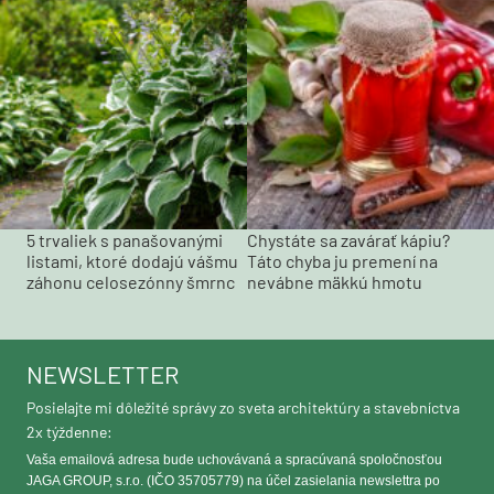
5 trvaliek s panašovanými
Chystáte sa zavárať kápiu?
listami, ktoré dodajú vášmu
Táto chyba ju premení na
záhonu celosezónny šmrnc
nevábne mäkkú hmotu
NEWSLETTER
Posielajte mi dôležité správy zo sveta architektúry a stavebníctva
2x týždenne:
Vaša emailová adresa bude uchovávaná a spracúvaná spoločnosťou
JAGA GROUP, s.r.o. (IČO 35705779) na účel zasielania newslettra po