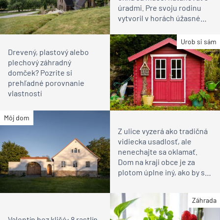
úradmi. Pre svoju rodinu
vytvoril v horách úžasné
miesto na relax
Urob si sám
Drevený, plastový alebo
plechový záhradný
domček? Pozrite si
prehľadné porovnanie
vlastností
Môj dom
Z ulice vyzerá ako tradičná
vidiecka usadlosť, ale
nenechajte sa oklamať.
Dom na kraji obce je za
plotom úplne iný, ako by ste
čakali
Záhrada
Valentín bez klišé: 8 rastlín,