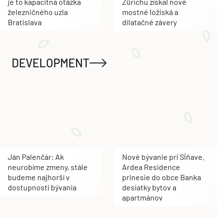
je to kapacitná otázka
Zürichu získal nové
železničného uzla
mostné ložiská a
Bratislava
dilatačné závery
DEVELOPMENT
Ján Palenčár: Ak
Nové bývanie pri Sĺňave.
neurobíme zmeny, stále
Ardea Residence
budeme najhorší v
prinesie do obce Banka
dostupnosti bývania
desiatky bytov a
apartmánov