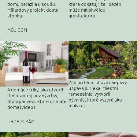
domu narazila u soudu.
které dokazují, že i bazén
Miliardový projekt dostal
může mít skvělou
stopku
architekturu
MÔJ DOM
Žije pri lese, chová sliepky a
uspáva ju rieka. Miestni
4 domáce triky, ako otvoriť
remeselníci vytvorili
fľašu vína aj bez vývrtky.
bývanie, ktoré vyzerá ako
Stačí pár vecí, ktoré už máte
malý raj
doma (video)
UROB SI SÁM