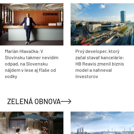
Marián Hlavačka: V
Prvý developer, ktorý
Slovinsku takmer nevidím
začal stavať kancelárie:
odpad, na Slovensku
HB Reavis zmenil biznis
nájdem v lese aj fľaše od
model a nahneval
vodky
investorov
ZELENÁ OBNOVA