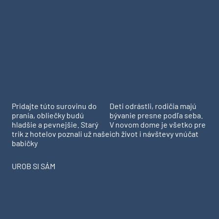
Pridajte túto surovinu do
Deti odrástli, rodičia majú
prania, obliečky budú
bývanie presne podľa seba.
hladšie a pevnejšie. Starý
V novom dome je všetko pre
trik z hotelov poznali už naše
ich život i návštevy vnúčat
babičky
UROB SI SÁM