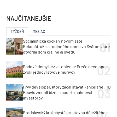
NAJČÍTANEJŠIE
TÝŽDEŇ
MESIAC
Socialistická kocka v novom šate.
Rekonštrukcia rodinného domu vo Svätom Jure
otvorila dom krajine aj svetlu
Radové domy bez zateplenia: Prečo developer
zvolil jednovrstvové murivo?
Prvý developer, ktorý začal stavať kancelárie: HB
Reavis zmenil biznis model a nahneval
investorov
Bratislavský kraj chystá prestavbu dôležitého