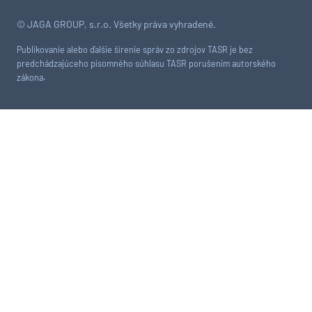
© JAGA GROUP, s.r.o. Všetky práva vyhradené.
Publikovanie alebo ďalšie šírenie správ zo zdrojov TASR je bez
predchádzajúceho písomného súhlasu TASR porušením autorského
zákona.