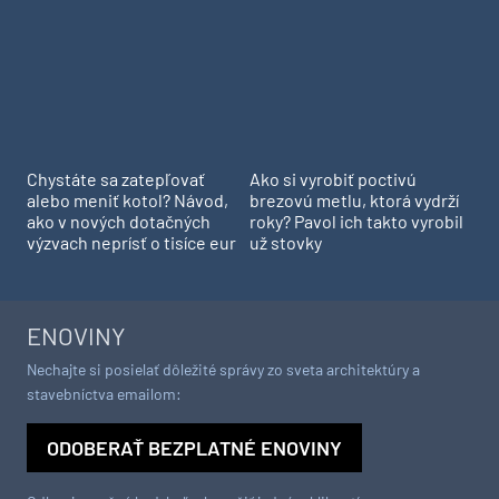
Chystáte sa zatepľovať
Ako si vyrobiť poctivú
alebo meniť kotol? Návod,
brezovú metlu, ktorá vydrží
ako v nových dotačných
roky? Pavol ich takto vyrobil
výzvach neprísť o tisíce eur
už stovky
ENOVINY
Nechajte si posielať dôležité správy zo sveta architektúry a
stavebníctva emailom:
ODOBERAŤ BEZPLATNÉ ENOVINY