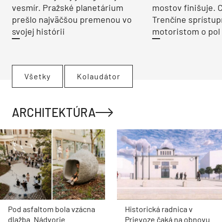
vesmír. Pražské planetárium
mostov finišuje. 
prešlo najväčšou premenou vo
Trenčíne sprístup
svojej histórii
motoristom o pol 
Všetky
Kolaudátor
ARCHITEKTÚRA
Pod asfaltom bola vzácna
Historická radnica v
dlažba. Nádvorie
Prievoze čaká na obnovu.