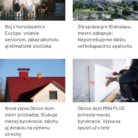
Boj s horúčavami v
Zlá správa pre Bratislavu,
Európe: volanie
mesto odkazuje:
seniorom, zákaz alkoholu
Nepotrebujeme ďalšiu
aj klimatické útočiská
veľkokapacitnú spaľovňu
Nová výzva Obnov dom
Obnov dom MINI PLUS
mini+ prichádza. Sľubuje
prinesie menej
menej byrokracie, zálohu
byrokracie. Výzva sa
aj dotáciu na výmenu
spustí už v lete
strechy