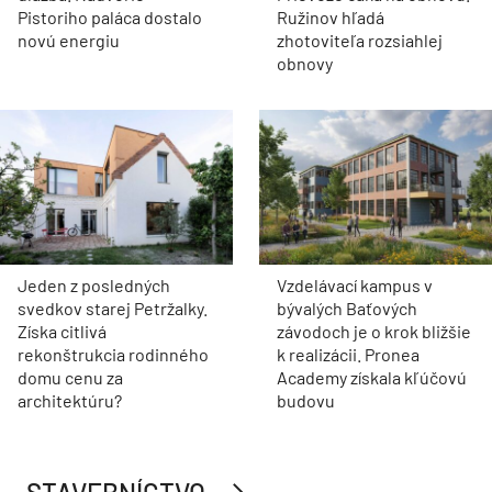
Pistoriho paláca dostalo
Ružinov hľadá
novú energiu
zhotoviteľa rozsiahlej
obnovy
Jeden z posledných
Vzdelávací kampus v
svedkov starej Petržalky.
bývalých Baťových
Získa citlivá
závodoch je o krok bližšie
rekonštrukcia rodinného
k realizácii. Pronea
domu cenu za
Academy získala kľúčovú
architektúru?
budovu