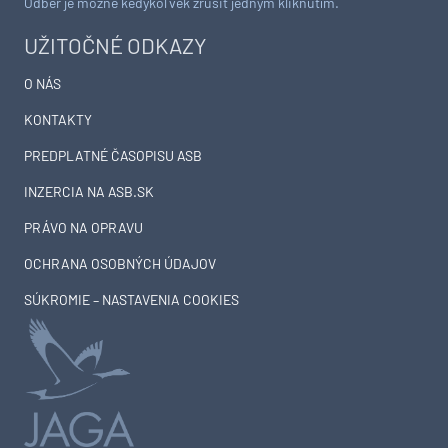
Odber je možné kedykoľvek zrušiť jedným kliknutím.
UŽITOČNÉ ODKAZY
O NÁS
KONTAKTY
PREDPLATNÉ ČASOPISU ASB
INZERCIA NA ASB.SK
PRÁVO NA OPRAVU
OCHRANA OSOBNÝCH ÚDAJOV
SÚKROMIE – NASTAVENIA COOKIES