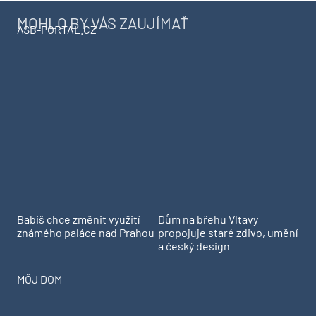
MOHLO BY VÁS ZAUJÍMAŤ
ASB-PORTAL.CZ
Babiš chce změnit využití
Dům na břehu Vltavy
známého paláce nad Prahou
propojuje staré zdivo, umění
a český design
MÔJ DOM