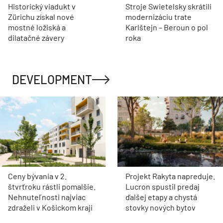
Historický viadukt v
Stroje Swietelsky skrátili
Zürichu získal nové
modernizáciu trate
mostné ložiská a
Karlštejn – Beroun o pol
dilatačné závery
roka
DEVELOPMENT
Ceny bývania v 2.
Projekt Rakyta napreduje.
štvrťroku rástli pomalšie.
Lucron spustil predaj
Nehnuteľnosti najviac
ďalšej etapy a chystá
zdraželi v Košickom kraji
stovky nových bytov