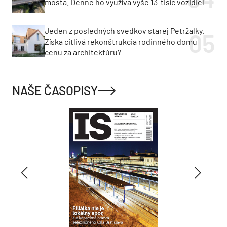
mosta. Denne ho využíva vyše 13-tisíc vozidiel
Jeden z posledných svedkov starej Petržalky.
Získa citlivá rekonštrukcia rodinného domu
cenu za architektúru?
NAŠE ČASOPISY