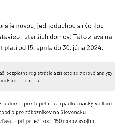
orá je novou, jednoduchou a rýchlou
avieb i starších domov! Táto zľava na
 platí od 15. apríla do 30. júna 2024.
ačí bezplatná registrácia a získate sektorové analýzy
ebríčkami firiem ⟶
ozhodnete pre tepelné čerpadlo značky Vaillant.
erpadlá pre zákazníkov na Slovensku
zľavu
– pri príležitosti 150 rokov svojho