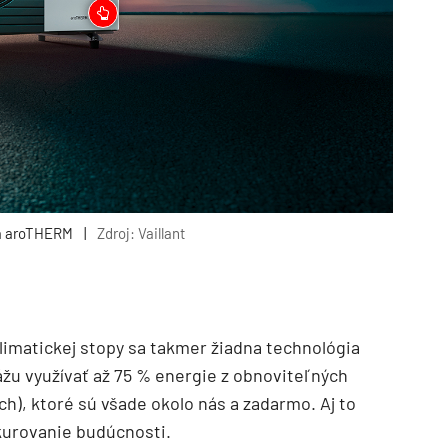
lá aroTHERM
|
Zdroj: Vaillant
klimatickej stopy sa takmer žiadna technológia
u využívať až 75 % energie z obnoviteľných
ch), ktoré sú všade okolo nás a zadarmo. Aj to
kurovanie budúcnosti.