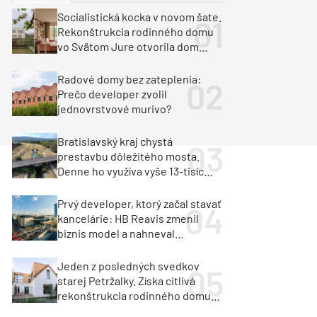
y
Klimatizácia a vetranie
Socialistická kocka v novom šate.
urz Milan Murcka
Rekonštrukcia rodinného domu
vo Svätom Jure otvorila dom
krajine aj svetlu
Radové domy bez zateplenia:
Prečo developer zvolil
jednovrstvové murivo?
Bratislavský kraj chystá
prestavbu dôležitého mosta.
Denne ho využíva vyše 13-tisíc
vozidiel
Prvý developer, ktorý začal stavať
kancelárie: HB Reavis zmenil
biznis model a nahneval
investorov
Jeden z posledných svedkov
starej Petržalky. Získa citlivá
rekonštrukcia rodinného domu
cenu za architektúru?