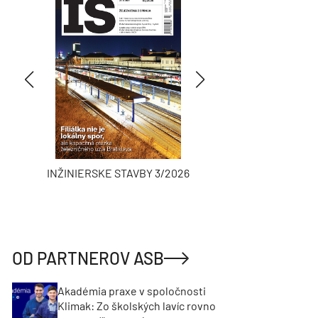
INŽINIERSKE STAVBY 3/2026
ASB
OD PARTNEROV ASB
Akadémia praxe v spoločnosti
Klimak: Zo školských lavíc rovno