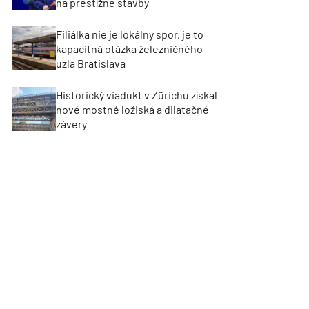
na prestížne stavby
Filiálka nie je lokálny spor, je to
kapacitná otázka železničného
uzla Bratislava
Historický viadukt v Zürichu získal
nové mostné ložiská a dilatačné
závery