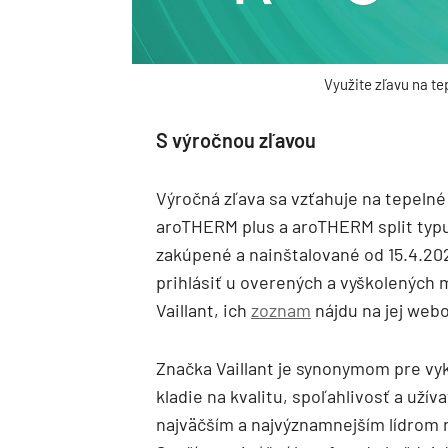
Využite zľavu na te
S výročnou zľavou
Výročná zľava sa vzťahuje na tepelné
aroTHERM plus a aroTHERM split typu
zakúpené a nainštalované od 15.4.20
prihlásiť u overených a vyškolených
Vaillant, ich
zoznam
nájdu na jej webo
Značka Vaillant je synonymom pre vyk
kladie na kvalitu, spoľahlivosť a užív
najväčším a najvýznamnejším lídrom n