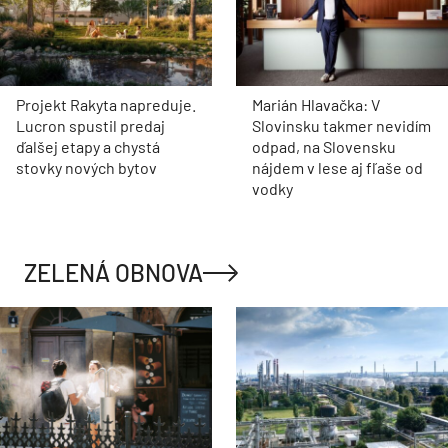
Projekt Rakyta napreduje.
Marián Hlavačka: V
Lucron spustil predaj
Slovinsku takmer nevidím
ďalšej etapy a chystá
odpad, na Slovensku
stovky nových bytov
nájdem v lese aj fľaše od
vodky
ZELENÁ OBNOVA