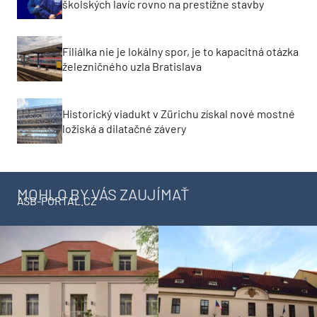
školských lavíc rovno na prestížne stavby
Filiálka nie je lokálny spor, je to kapacitná otázka
železničného uzla Bratislava
Historický viadukt v Zürichu získal nové mostné
ložiská a dilatačné závery
MOHLO BY VÁS ZAUJÍMAŤ
ASB-PORTAL.CZ