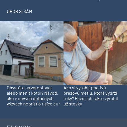
UROB SI SÁM
Chystáte sa zatepľovať
Ako si vyrobiť poctivú
alebo meniť kotol? Návod,
brezovú metlu, ktorá vydrží
ako v nových dotačných
roky? Pavol ich takto vyrobil
výzvach neprísť o tisíce eur
už stovky