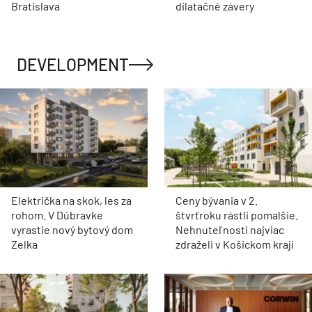
Bratislava
dilatačné závery
DEVELOPMENT
Električka na skok, les za
Ceny bývania v 2.
rohom. V Dúbravke
štvrťroku rástli pomalšie.
vyrastie nový bytový dom
Nehnuteľnosti najviac
Zelka
zdraželi v Košickom kraji