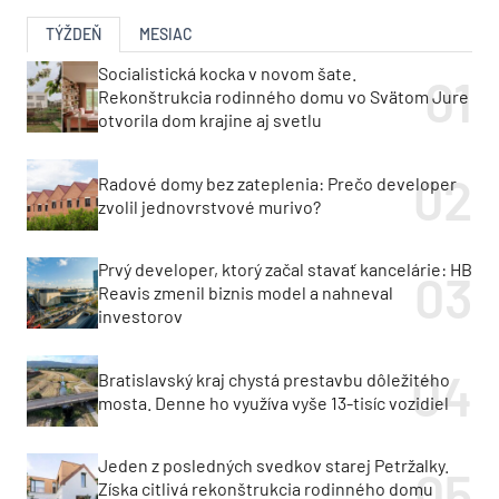
TÝŽDEŇ
MESIAC
Socialistická kocka v novom šate.
Rekonštrukcia rodinného domu vo Svätom Jure
otvorila dom krajine aj svetlu
Radové domy bez zateplenia: Prečo developer
zvolil jednovrstvové murivo?
Prvý developer, ktorý začal stavať kancelárie: HB
Reavis zmenil biznis model a nahneval
investorov
Bratislavský kraj chystá prestavbu dôležitého
mosta. Denne ho využíva vyše 13-tisíc vozidiel
Jeden z posledných svedkov starej Petržalky.
Získa citlivá rekonštrukcia rodinného domu