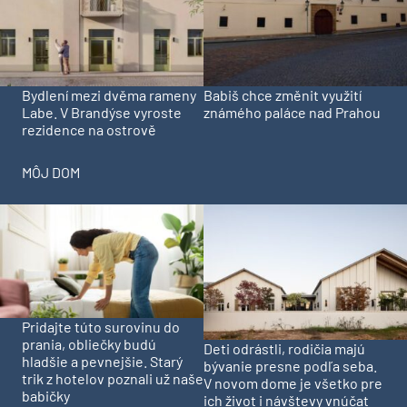
Bydlení mezi dvěma rameny
Babiš chce změnit využití
Labe. V Brandýse vyroste
známého paláce nad Prahou
rezidence na ostrově
MÔJ DOM
Pridajte túto surovinu do
prania, obliečky budú
Deti odrástli, rodičia majú
hladšie a pevnejšie. Starý
bývanie presne podľa seba.
trik z hotelov poznali už naše
V novom dome je všetko pre
babičky
ich život i návštevy vnúčat