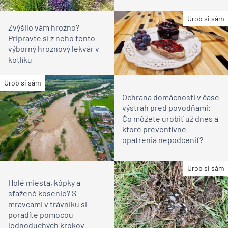
Urob si sám
Zvýšilo vám hrozno?
Pripravte si z neho tento
výborný hroznový lekvár v
kotlíku
Urob si sám
Ochrana domácnosti v čase
výstrah pred povodňami:
Čo môžete urobiť už dnes a
ktoré preventívne
opatrenia nepodceniť?
Urob si sám
Holé miesta, kôpky a
sťažené kosenie? S
mravcami v trávniku si
poradíte pomocou
jednoduchých krokov