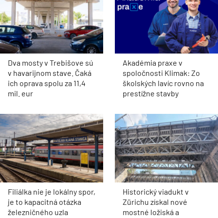
Dva mosty v Trebišove sú
Akadémia praxe v
v havarijnom stave. Čaká
spoločnosti Klimak: Zo
ich oprava spolu za 11,4
školských lavíc rovno na
mil. eur
prestížne stavby
Filiálka nie je lokálny spor,
Historický viadukt v
je to kapacitná otázka
Zürichu získal nové
železničného uzla
mostné ložiská a