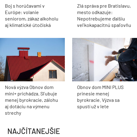
Boj s horúčavami v
Zlá správa pre Bratislavu,
Európe: volanie
mesto odkazuje:
seniorom, zákaz alkoholu
Nepotrebujeme ďalšiu
aj klimatické útočiská
veľkokapacitnú spaľovňu
Nová výzva Obnov dom
Obnov dom MINI PLUS
mini+ prichádza. Sľubuje
prinesie menej
menej byrokracie, zálohu
byrokracie. Výzva sa
aj dotáciu na výmenu
spustí už v lete
strechy
NAJČÍTANEJŠIE