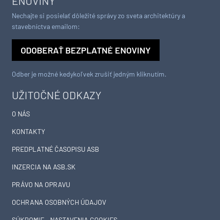
ENOVINY
Nechajte si posielať dôležité správy zo sveta architektúry a
stavebníctva emailom:
ODOBERAŤ BEZPLATNÉ ENOVINY
Odber je možné kedykoľvek zrušiť jedným kliknutím.
UŽITOČNÉ ODKAZY
O NÁS
KONTAKTY
PREDPLATNÉ ČASOPISU ASB
INZERCIA NA ASB.SK
PRÁVO NA OPRAVU
OCHRANA OSOBNÝCH ÚDAJOV
SÚKROMIE – NASTAVENIA COOKIES