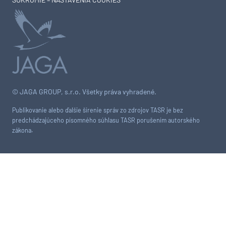
© JAGA GROUP, s.r.o. Všetky práva vyhradené.
Publikovanie alebo ďalšie šírenie správ zo zdrojov TASR je bez
predchádzajúceho písomného súhlasu TASR porušením autorského
zákona.