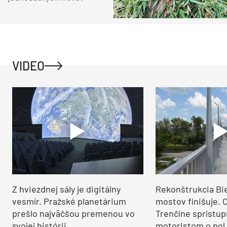
VIDEO
Z hviezdnej sály je digitálny
Rekonštrukcia Bi
vesmír. Pražské planetárium
mostov finišuje. 
prešlo najväčšou premenou vo
Trenčíne sprístup
svojej histórii
motoristom o pol 