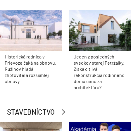
Historická radnica v
Jeden z posledných
Prievoze čaká na obnovu.
svedkov starej Petržalky.
Ružinov hľadá
Získa citlivá
zhotoviteľa rozsiahlej
rekonštrukcia rodinného
obnovy
domu cenu za
architektúru?
STAVEBNÍCTVO