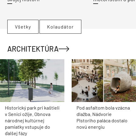
Všetky
Kolaudátor
ARCHITEKTÚRA
Historický park pri kaštieli
Pod asfaltom bola vzácna
v Senici ožije. Obnova
dlažba. Nádvorie
národnej kultúrnej
Pistoriho paláca dostalo
pamiatky vstupuje do
novú energiu
ďalšej fázy