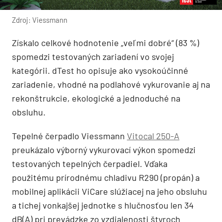
Zdroj: Viessmann
Získalo celkové hodnotenie „veľmi dobré“ (83 %)
spomedzi testovaných zariadení vo svojej
kategórii. dTest ho opisuje ako vysokoúčinné
zariadenie, vhodné na podlahové vykurovanie aj na
rekonštrukcie, ekologické a jednoduché na
obsluhu.
Tepelné čerpadlo Viessmann
Vitocal 250-A
preukázalo výborný vykurovací výkon spomedzi
testovaných tepelných čerpadiel. Vďaka
použitému prírodnému chladivu R290 (propán) a
mobilnej aplikácii ViCare slúžiacej na jeho obsluhu
a tichej vonkajšej jednotke s hlučnosťou len 34
dB(A) pri prevádzke zo vzdialenosti štyroch