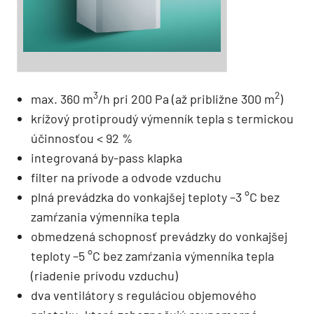
3
2
max. 360 m
/h pri 200 Pa (až približne 300 m
)
krížový protiproudý výmenník tepla s termickou
účinnosťou < 92 %
integrovaná by-pass klapka
filter na prívode a odvode vzduchu
plná prevádzka do vonkajšej teploty –3 °C bez
zamŕzania výmenníka tepla
obmedzená schopnosť prevádzky do vonkajšej
teploty –5 °C bez zamŕzania výmenníka tepla
(riadenie prívodu vzduchu)
dva ventilátory s reguláciou objemového