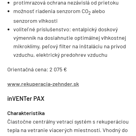
protimrazová ochrana nezávislá od prietoku
možnosť riadenia senzorom CO
alebo
2
senzorom vlhkosti
voliteľné príslušenstvo: entalpický doskový
výmenník na dosiahnutie optimálnej vlhkostnej
mikroklímy, peľový filter na inštaláciu na prívod
vzduchu, elektrický predohrev vzduchu
Orientačná cena: 2 075 €
www.rekuperacia-zehnder.sk
inVENTer PAX
Charakteristika
Čiastočne centrálny vetrací systém s rekuperáciou
tepla na vetranie viacerých miestností. Vhodný do