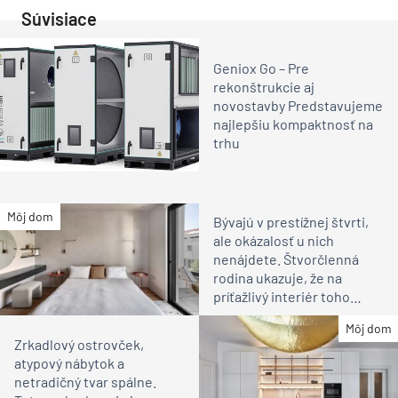
Súvisiace
Geniox Go – Pre
rekonštrukcie aj
novostavby Predstavujeme
najlepšiu kompaktnosť na
trhu
Môj dom
Bývajú v prestížnej štvrti,
ale okázalosť u nich
nenájdete. Štvorčlenná
rodina ukazuje, že na
príťažlivý interiér toho
netreba veľa
Môj dom
Zrkadlový ostrovček,
atypový nábytok a
netradičný tvar spálne.