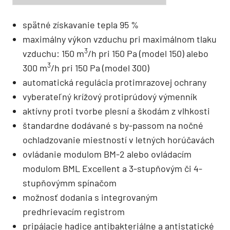
spätné získavanie tepla 95 %
maximálny výkon vzduchu pri maximálnom tlaku
3
vzduchu: 150 m
/h pri 150 Pa (model 150) alebo
3
300 m
/h pri 150 Pa (model 300)
automatická regulácia protimrazovej ochrany
vyberateľný krížový protiprúdový výmenník
aktívny proti tvorbe plesní a škodám z vlhkosti
štandardne dodávané s by-passom na nočné
ochladzovanie miestností v letných horúčavách
ovládanie modulom BM-2 alebo ovládacím
modulom BML Excellent a 3-stupňovým či 4-
stupňovýmm spínačom
možnosť dodania s integrovaným
predhrievacím registrom
pripájacie hadice antibakteriálne a antistatické