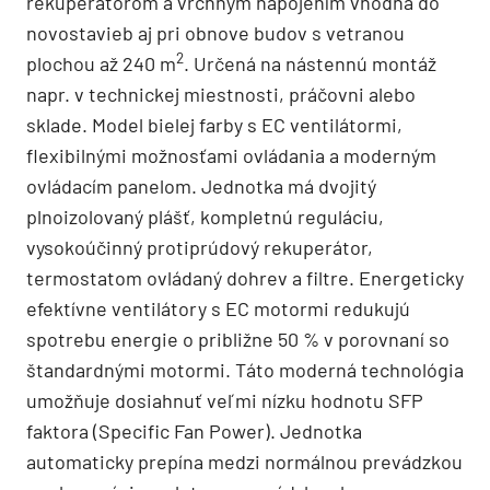
rekuperátorom a vrchným napojením vhodná do
novostavieb aj pri obnove budov s vetranou
2
plochou až 240 m
. Určená na nástennú montáž
napr. v technickej miestnosti, práčovni alebo
sklade. Model bielej farby s EC ventilátormi,
flexibilnými možnosťami ovládania a moderným
ovládacím panelom. Jednotka má dvojitý
plnoizolovaný plášť, kompletnú reguláciu,
vysokoúčinný protiprúdový rekuperátor,
termostatom ovládaný dohrev a filtre. Energeticky
efektívne ventilátory s EC motormi redukujú
spotrebu energie o približne 50 % v porovnaní so
štandardnými motormi. Táto moderná technológia
umožňuje dosiahnuť veľmi nízku hodnotu SFP
faktora (Specific Fan Power). Jednotka
automaticky prepína medzi normálnou prevádzkou