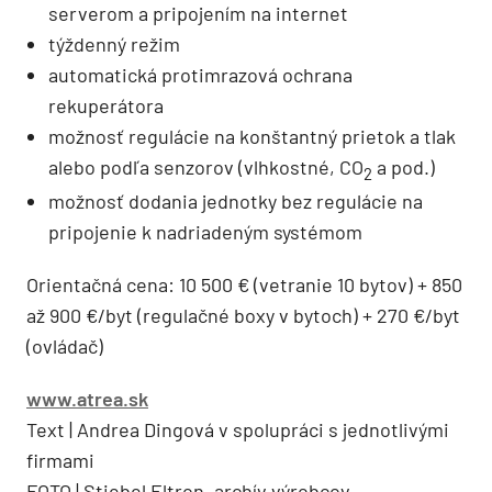
serverom a pripojením na internet
týždenný režim
automatická protimrazová ochrana
rekuperátora
možnosť regulácie na konštantný prietok a tlak
alebo podľa senzorov (vlhkostné, CO
a pod.)
2
možnosť dodania jednotky bez regulácie na
pripojenie k nadriadeným systémom
Orientačná cena: 10 500 € (vetranie 10 bytov) + 850
až 900 €/byt (regulačné boxy v bytoch) + 270 €/byt
(ovládač)
www.atrea.sk
Text | Andrea Dingová v spolupráci s jednotlivými
firmami
FOTO | Stiebel Eltron, archív výrobcov