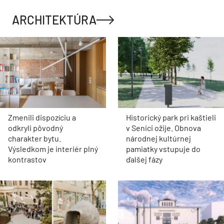
ARCHITEKTÚRA
Zmenili dispozíciu a
Historický park pri kaštieli
odkryli pôvodný
v Senici ožije. Obnova
charakter bytu.
národnej kultúrnej
Výsledkom je interiér plný
pamiatky vstupuje do
kontrastov
ďalšej fázy