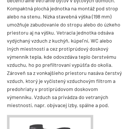
decentrálne vetranie bytov v bytových domoch.
Kompaktná plochá jednotka na montáž pod strop
alebo na stenu. Nízka stavebná výška (198 mm)
umožňuje zabudovanie do stropu alebo do úzkeho
priestoru aj na výšku. Vetracia jednotka odsáva
vydýchaný vzduch z kuchýň, kúpeľní, WC alebo
iných miestností a cez protiprúdový doskový
výmenník tepla, kde odovzdáva teplo čerstvému
vzduchu, ho po prefiltrovaní vypúšťa do okolia.
Zároveň sa z vonkajšieho priestoru nasáva čerstvý
vzduch, ktorý je vyčistený vzduchovým filtrom a
predohriaty v protiprúdovom doskovom
výmenníku. Vzduch sa privádza do vetraných
miestností, napr. obývacej izby, spálne a pod.