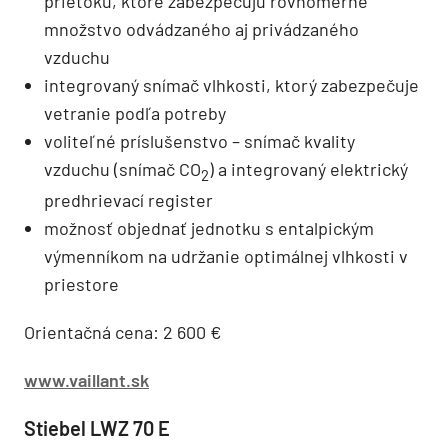
prietoku, ktoré zabezpečujú rovnomerné
množstvo odvádzaného aj privádzaného
vzduchu
integrovaný snímač vlhkosti, ktorý zabezpečuje
vetranie podľa potreby
voliteľné príslušenstvo – snímač kvality
vzduchu (snímač CO
) a integrovaný elektrický
2
predhrievací register
možnosť objednať jednotku s entalpickým
výmenníkom na udržanie optimálnej vlhkosti v
priestore
Orientačná cena: 2 600 €
www.vaillant.sk
Stiebel LWZ 70 E