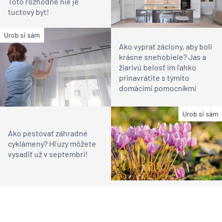
Toto rozhodne nie je
tuctový byt!
Urob si sám
Ako vyprať záclony, aby boli
krásne snehobiele? Jas a
žiarivú belosť im ľahko
prinavrátite s týmito
domácimi pomocníkmi
Urob si sám
Ako pestovať záhradné
cyklámeny? Hľuzy môžete
vysadiť už v septembri!