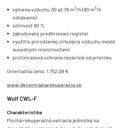
3
3
výmena vzduchu 30 až 78 m
/h (90 m
/h
odsávanie)
účinnosť 80 %
zabudovaný predhrievací register
využitie prirodzenej cirkulácie vzduchu medzi
susednými miestnosťami
protimrazová ochrana nezávislá od prietoku
Orientačná cena: 1 752,08 €
www.decentralnarekuperacia.sk
Wolf CWL-F
Charakteristika
Plochá rekuperačná vetracia jednotka na