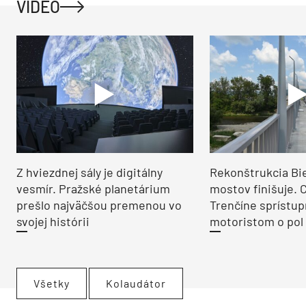
VIDEO
Z hviezdnej sály je digitálny
Rekonštrukcia Bi
vesmír. Pražské planetárium
mostov finišuje. 
prešlo najväčšou premenou vo
Trenčíne sprístup
svojej histórii
motoristom o pol 
Všetky
Kolaudátor