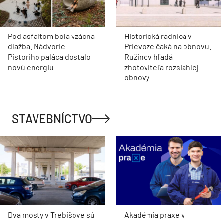
Pod asfaltom bola vzácna
Historická radnica v
dlažba. Nádvorie
Prievoze čaká na obnovu.
Pistoriho paláca dostalo
Ružinov hľadá
novú energiu
zhotoviteľa rozsiahlej
obnovy
STAVEBNÍCTVO
Dva mosty v Trebišove sú
Akadémia praxe v