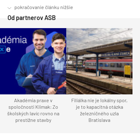
Od partnerov ASB
Akadémia praxe v
Filiálka nie je lokálny spor,
spoločnosti Klimak: Zo
je to kapacitná otázka
školských lavíc rovno na
železničného uzla
prestížne stavby
Bratislava