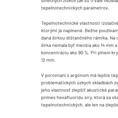
slnečných ziskov (ak sú trvale nežela
tepelnotechnických parametrov.
Tepelnotechnické vlastnosti izolačnéh
ktorými je naplnené. Bežne používaný 
daná šírkou dištančného rámika. Na o
šírka nemala byť menšia ako 14 mm a
koncentráciu ako 90 %. Pri plnení kry
12 mm.
V porovnaní s argónom má lepšie tep
problematických úzkych skladbách za
jeho vlastnosť zlepšiť akustické par
prímes hexafluoridu síry, ktorá sa v
tepelnotechnických, ale len na zlepše