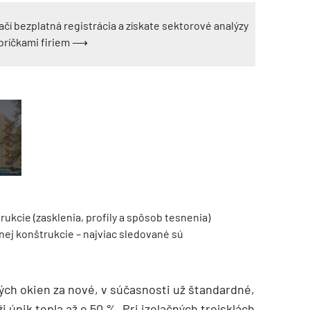
ačí bezplatná registrácia a získate sektorové analýzy
ebríčkami firiem ⟶
TZB HAUSTECHNIK 3/2026
ukcie (zasklenia, profily a spôsob tesnenia)
nej konštrukcie – najviac sledované sú
ch okien za nové, v súčasnosti už štandardné,
ži únik tepla až o 50 %. Pri izolačných trojsklách