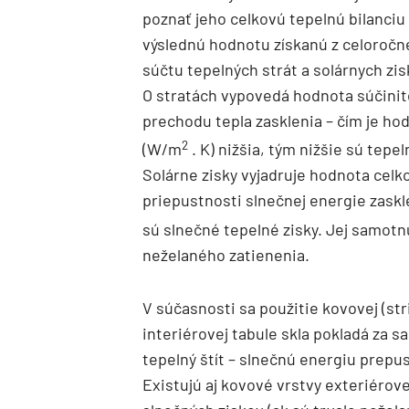
poznať jeho celkovú tepelnú bilanciu
výslednú hodnotu získanú z celoroč
súčtu tepelných strát a solárnych zis
O stratách vypovedá hodnota súčinit
prechodu tepla zasklenia – čím je h
2
(W/m
. K) nižšia, tým nižšie sú tepel
Solárne zisky vyjadruje hodnota celk
priepustnosti slnečnej energie zaskl
sú slnečné tepelné zisky. Jej samotn
neželaného zatienenia.
V súčasnosti sa použitie kovovej (str
interiérovej tabule skla pokladá za 
tepelný štít – slnečnú energiu prepus
Existujú aj kovové vrstvy exteriéro