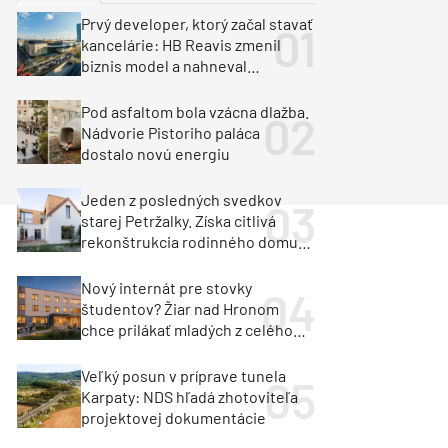
y
Klimatizácia a vetranie
Prvý developer, ktorý začal stavať
urz Milan Murcka
kancelárie: HB Reavis zmenil
biznis model a nahneval
investorov
Pod asfaltom bola vzácna dlažba.
Nádvorie Pistoriho paláca
dostalo novú energiu
Jeden z posledných svedkov
starej Petržalky. Získa citlivá
rekonštrukcia rodinného domu
cenu za architektúru?
Nový internát pre stovky
študentov? Žiar nad Hronom
chce prilákať mladých z celého
regiónu
Veľký posun v príprave tunela
Karpaty: NDS hľadá zhotoviteľa
projektovej dokumentácie