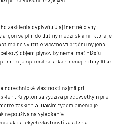
né) pri zachovaní obvyklých
o zasklenia ovplyvňujú aj inertné plyny,
argón sa plní do dutiny medzi sklami, ktorá je
ptimálne využitie vlastností argónu by jeho
 celkový objem plynov by nemal mať nižšiu
ptónom je optimálna šírka plnenej dutiny 10 až
elnotechnické vlastnosti najmä pri
sklení. Kryptón sa využíva predovšetkým pre
ametre zasklenia. Ďalším typom plnenia je
šak nepoužíva na vylepšenie
nie akustických vlastností zasklenia.