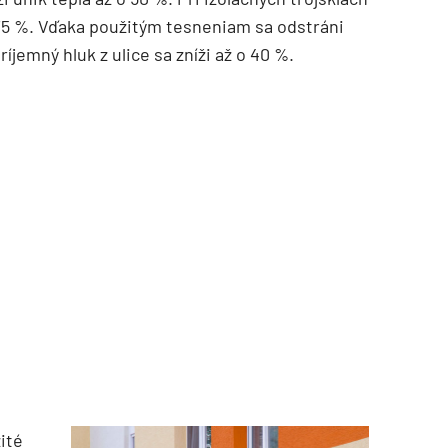
75 %. Vďaka použitým tesneniam sa odstráni
jemný hluk z ulice sa zníži až o 40 %.
ité