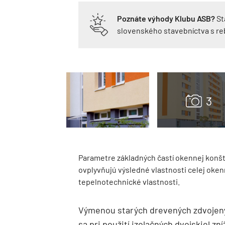
Poznáte výhody Klubu ASB?
St
slovenského stavebníctva s r
Parametre základných častí okennej konštr
ovplyvňujú výsledné vlastnosti celej oken
tepelnotechnické vlastnosti.
Výmenou starých drevených zdvojený
sa pri použití izolačných dvojskiel zní