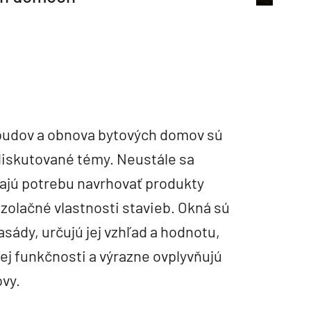
budov a obnova bytových domov sú
diskutované témy. Neustále sa
vajú potrebu navrhovať produkty
izolačné vlastnosti stavieb. Okná sú
sády, určujú jej vzhľad a hodnotu,
ej funkčnosti a výrazne ovplyvňujú
ovy.