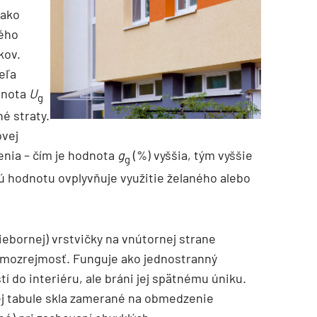
 ako
ného
kov.
eľa
odnota
U
g
né straty.
ovej
enia – čím je hodnota
g
(%) vyššia, tým vyššie
g
ú hodnotu ovplyvňuje využitie želaného alebo
iebornej) vrstvičky na vnútornej strane
samozrejmosť. Funguje ako jednostranný
tí do interiéru, ale bráni jej spätnému úniku.
vej tabule skla zamerané na obmedzenie