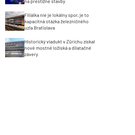
na prestížne stavby
Filiálka nie je lokálny spor, je to
kapacitná otázka železničného
uzla Bratislava
Historický viadukt v Zürichu získal
nové mostné ložiská a dilatačné
závery