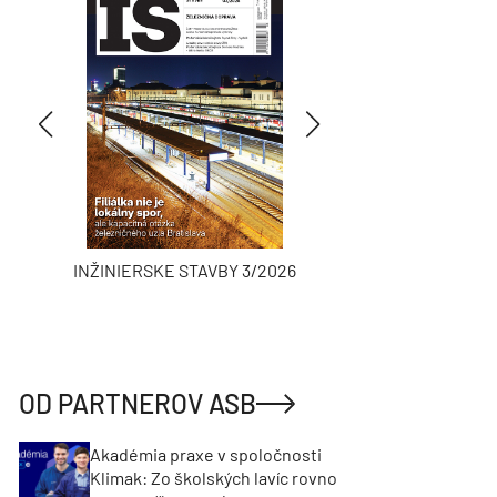
INŽINIERSKE STAVBY 3/2026
ASB
OD PARTNEROV ASB
Akadémia praxe v spoločnosti
Klimak: Zo školských lavíc rovno