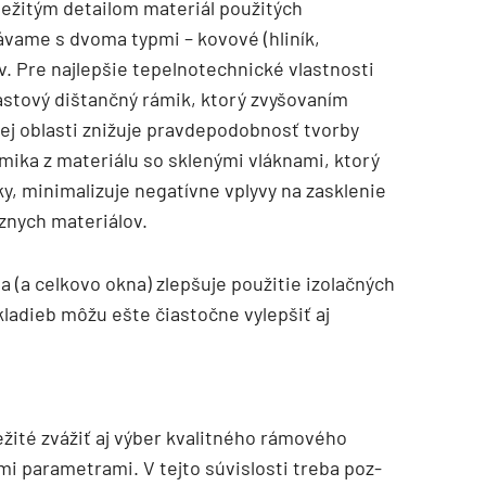
ôležitým detailom materiál použitých
ávame s dvoma typmi – kovové (hliník,
v. Pre najlepšie tepelnotechnické vlastnosti
lastový dištančný rámik, ktorý zvyšovaním
vej oblasti znižuje pravdepodobnosť tvorby
mika z materiálu so sklenými vláknami, ktorý
ky, minimalizuje negatívne vplyvy na zasklenie
znych materiálov.
a (a celkovo okna) zlepšuje použitie izolačných
kladieb môžu ešte čiastočne vylepšiť aj
ežité zvážiť aj výber kvalitného rámového
i parametrami. V tejto súvislosti treba poz­