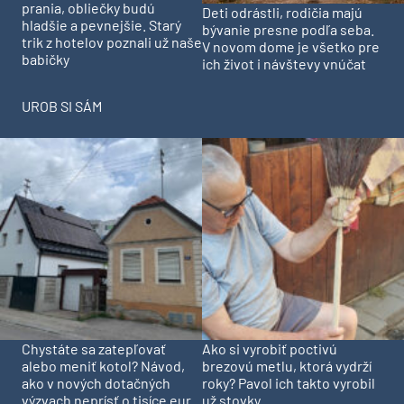
prania, obliečky budú
Deti odrástli, rodičia majú
hladšie a pevnejšie. Starý
bývanie presne podľa seba.
trik z hotelov poznali už naše
V novom dome je všetko pre
babičky
ich život i návštevy vnúčat
UROB SI SÁM
Chystáte sa zatepľovať
Ako si vyrobiť poctivú
alebo meniť kotol? Návod,
brezovú metlu, ktorá vydrží
ako v nových dotačných
roky? Pavol ich takto vyrobil
výzvach neprísť o tisíce eur
už stovky