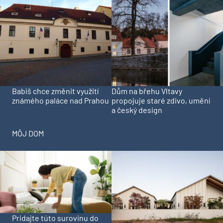
Babiš chce změnit využití
Dům na břehu Vltavy
známého paláce nad Prahou
propojuje staré zdivo, umění
a český design
MÔJ DOM
Pridajte túto surovinu do