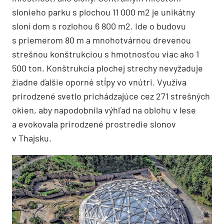
slonieho parku s plochou 11 000 m2 je unikátny
sloní dom s rozlohou 6 800 m2. Ide o budovu
s priemerom 80 m a mnohotvárnou drevenou
strešnou konštrukciou s hmotnosťou viac ako 1
500 ton. Konštrukcia plochej strechy nevyžaduje
žiadne ďalšie oporné stĺpy vo vnútri. Využíva
prirodzené svetlo prichádzajúce cez 271 strešných
okien, aby napodobnila výhľad na oblohu v lese
a evokovala prirodzené prostredie slonov
v Thajsku.