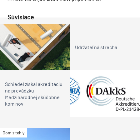
Súvisiace
Udržateľná strecha
Schiedel získal akreditáciu
na prevádzku
Medzinárodnej skúšobne
komínov
Dom z tehly