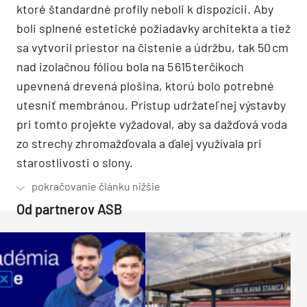
ktoré štandardné profily neboli k dispozícii. Aby
boli splnené estetické požiadavky architekta a tiež
sa vytvoril priestor na čistenie a údržbu, tak 50 cm
nad izolačnou fóliou bola na 5 615 terčíkoch
upevnená drevená plošina, ktorú bolo potrebné
utesniť membránou. Prístup udržateľnej výstavby
pri tomto projekte vyžadoval, aby sa dažďová voda
zo strechy zhromažďovala a ďalej využívala pri
starostlivosti o slony.
Od partnerov ASB