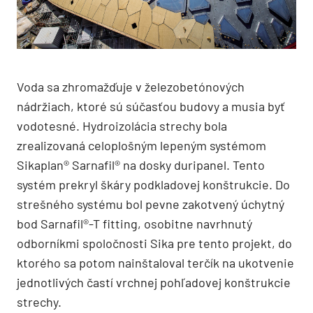
Voda sa zhromažďuje v železobetónových
nádržiach, ktoré sú súčasťou budovy a musia byť
vodotesné. Hydroizolácia strechy bola
zrealizovaná celoplošným lepeným systémom
Sikaplan® Sarnafil® na dosky duripanel. Tento
systém prekryl škáry podkladovej konštrukcie. Do
strešného systému bol pevne zakotvený úchytný
bod ­Sarnafil®-T fitting, osobitne navrhnutý
odborníkmi spoločnosti Sika pre tento projekt, do
ktorého sa potom nainštaloval terčík na ukotvenie
jednotlivých častí vrchnej pohľadovej konštrukcie
strechy.