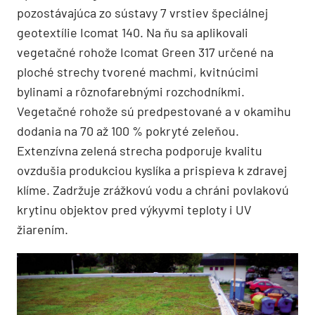
pozostávajúca zo sústavy 7 vrstiev špeciálnej
geotextílie Icomat 140. Na ňu sa aplikovali
vegetačné rohože Icomat Green 317 určené na
ploché strechy tvorené machmi, kvitnúcimi
bylinami a rôznofarebnými rozchodníkmi.
Vegetačné rohože sú predpestované a v okamihu
dodania na 70 až 100 % pokryté zeleňou.
Extenzívna zelená strecha podporuje kvalitu
ovzdušia produkciou kyslíka a prispieva k zdravej
klíme. Zadržuje zrážkovú vodu a chráni povlakovú
krytinu objektov pred výkyvmi teploty i UV
žiarením.