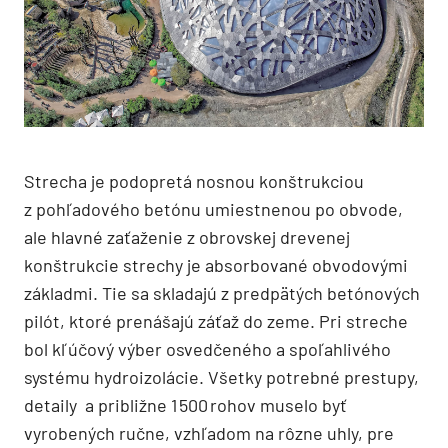
Strecha je podopretá nosnou konštrukciou
z pohľadového betónu umiestnenou po obvode,
ale hlavné zaťaženie z obrovskej drevenej
konštrukcie strechy je absorbované obvodovými
základmi. Tie sa skladajú z predpätých betónových
pilót, ktoré prenášajú záťaž do zeme. Pri streche
bol kľúčový výber osvedčeného a spoľahlivého
systému hydroizolácie. Všetky potrebné prestupy,
detaily a približne 1 500 rohov muselo byť
vyrobených ručne, vzhľadom na rôzne uhly, pre