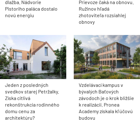
dlažba. Nádvorie
Prievoze čaká na obnovu.
Pistoriho paláca dostalo
Ružinov hľadá
novú energiu
zhotoviteľa rozsiahlej
obnovy
Jeden z posledných
Vzdelávací kampus v
svedkov starej Petržalky.
bývalých Baťových
Získa citlivá
závodoch je o krok bližšie
rekonštrukcia rodinného
k realizácii. Pronea
domu cenu za
Academy získala kľúčovú
architektúru?
budovu