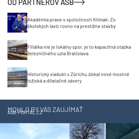
OD PARTNEROV ASB
Akadémia praxe v spoločnosti Klimak: Zo
školských lavíc rovno na prestížne stavby
Filiálka nie je lokálny spor, je to kapacitná otázka
železničného uzla Bratislava
Historický viadukt v Zürichu získal nové mostné
ložiská a dilatačné závery
MOHLO BY VÁS ZAUJÍMAŤ
ASB-PORTAL.CZ