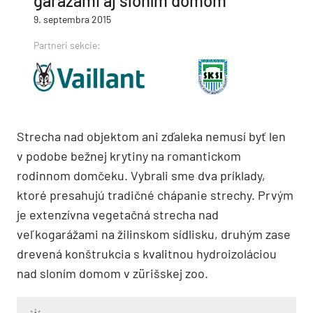
garážami aj sloním domom
9. septembra 2015
Partneri sekcie:
Strecha nad objektom ani zďaleka nemusí byť len
v podobe bežnej krytiny na romantickom
rodinnom domčeku. Vybrali sme dva príklady,
ktoré presahujú tradičné chápanie strechy. Prvým
je extenzívna vegetačná strecha nad
veľkogarážami na žilinskom sídlisku, druhým zase
drevená konštrukcia s kvalitnou hydroizoláciou
nad sloním domom v zürišskej zoo.