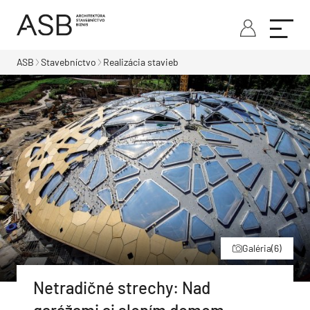
ASB
Stavebníctvo
Realizácia stavieb
Galéria
(6)
Netradičné strechy: Nad