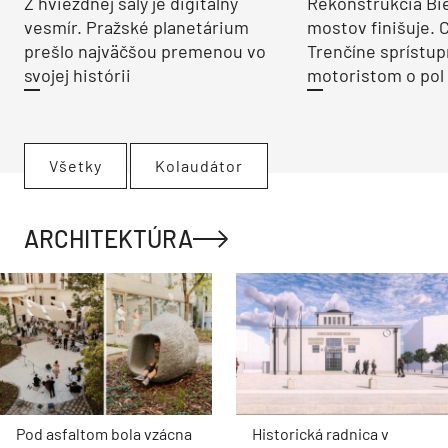
Z hviezdnej sály je digitálny
Rekonštrukcia Bi
vesmír. Pražské planetárium
mostov finišuje. 
prešlo najväčšou premenou vo
Trenčíne sprístup
svojej histórii
motoristom o pol 
Všetky
Kolaudátor
ARCHITEKTÚRA
Pod asfaltom bola vzácna
Historická radnica v