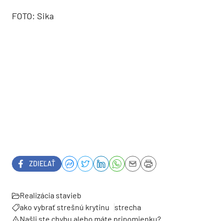
FOTO: Sika
ZDIEĽAŤ
Realizácia stavieb
ako vybrať strešnú krytinu
strecha
Našli ste chybu alebo máte pripomienku?