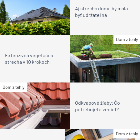
Aj strecha domu by mala
byť udržateľná
Dom z tehly
Extenzívna vegetačná
strecha v 10 krokoch
Dom z tehly
Odkvapové žľaby: Čo
potrebujete vedieť?
Dom z tehly