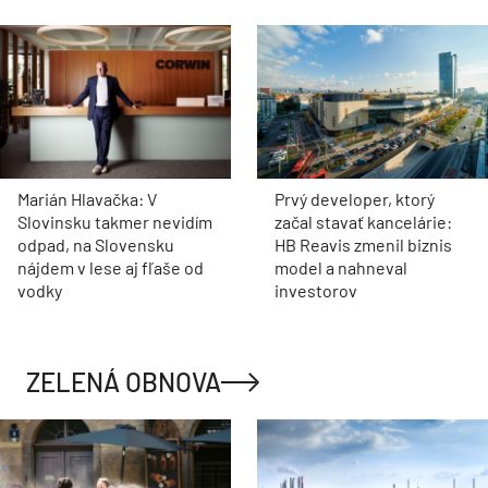
Marián Hlavačka: V
Prvý developer, ktorý
Slovinsku takmer nevidím
začal stavať kancelárie:
odpad, na Slovensku
HB Reavis zmenil biznis
nájdem v lese aj fľaše od
model a nahneval
vodky
investorov
ZELENÁ OBNOVA