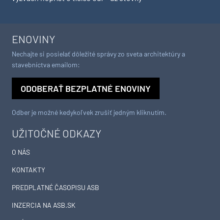
ENOVINY
Nechajte si posielať dôležité správy zo sveta architektúry a
stavebníctva emailom:
ODOBERAŤ BEZPLATNÉ ENOVINY
Odber je možné kedykoľvek zrušiť jedným kliknutím.
UŽITOČNÉ ODKAZY
O NÁS
KONTAKTY
PREDPLATNÉ ČASOPISU ASB
INZERCIA NA ASB.SK