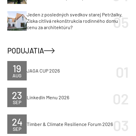
Jeden z posledných svedkov starej Petržalky.
Získa citlivá rekonštrukcia rodinného domu
cenu za architektúru?
PODUJATIA
19
JAGA CUP 2026
AUG
23
LinkedIn Menu 2026
SEP
24
Timber & Climate Resilience Forum 2026
SEP