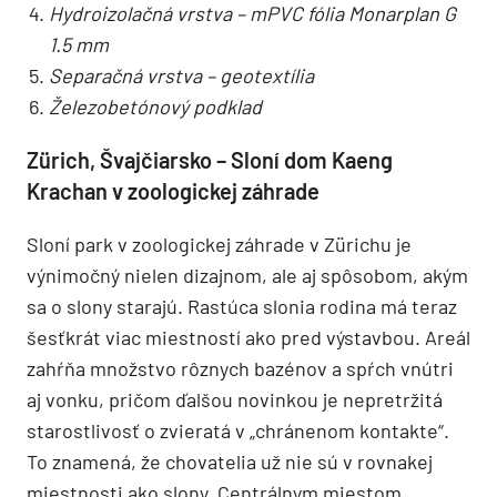
Hydroizolačná vrstva – mPVC fólia Monarplan G
1.5 mm
Separačná vrstva – geotextília
Železobetónový podklad
Zürich, Švajčiarsko – Sloní dom Kaeng
Krachan v zoologickej záhrade
Sloní park v zoologickej záhrade v Zürichu je
výnimočný nielen dizajnom, ale aj spôsobom, akým
sa o slony starajú. Rastúca slonia rodina má teraz
šesťkrát viac miestností ako pred výstavbou. Areál
zahŕňa množstvo rôznych bazénov a spŕch vnútri
aj vonku, pričom ďalšou novinkou je nepretržitá
starostlivosť o zvieratá v „chránenom kontakte“.
To znamená, že chovatelia už nie sú v rovnakej
miestnosti ako slony. Centrálnym miestom