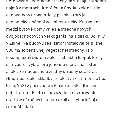
Extenzívne vegetačné strechy sa stávajú trendom
najmä v mestách, ktoré čelia úbytku zelene. Ide
o inovatívny urbanistický prvok, ktorý je
ekologický a pôsobí veľmi esteticky. Kus zelene
medzi bytové domy vniesla strecha nových
dvojposchodových veľkogaráží na sídlisku Solinky
v Žiline. Na budovu realizátor inštaloval približne
900 m2 extenzívnej vegetačnej strechy. Išlo
o komplexný systém Zelená strecha Icopal, ktorý
si investor vybral pre jeho inovačný charakter
a fakt, že neobsahuje žiadny strešný substrát.
Hmotnosť celej skladby je tak štyrikrát menšia (iba
55 kg/m2) v porovnaní s klasickou skladbou so
substrátom. Preto si nevyžaduje navrhovanie
staticky náročných konštrukcií a je vhodná aj na
rekonštrukcie.