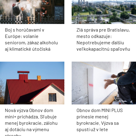
Boj s horúčavami v
Zlá správa pre Bratislavu,
Európe: volanie
mesto odkazuje:
seniorom, zákaz alkoholu
Nepotrebujeme ďalšiu
aj klimatické útočiská
veľkokapacitnú spaľovňu
Nová výzva Obnov dom
Obnov dom MINI PLUS
mini+ prichádza. Sľubuje
prinesie menej
menej byrokracie, zálohu
byrokracie. Výzva sa
aj dotáciu na výmenu
spustí už v lete
strechy