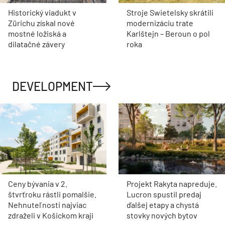
Historický viadukt v
Stroje Swietelsky skrátili
Zürichu získal nové
modernizáciu trate
mostné ložiská a
Karlštejn – Beroun o pol
dilatačné závery
roka
DEVELOPMENT
Ceny bývania v 2.
Projekt Rakyta napreduje.
štvrťroku rástli pomalšie.
Lucron spustil predaj
Nehnuteľnosti najviac
ďalšej etapy a chystá
zdraželi v Košickom kraji
stovky nových bytov