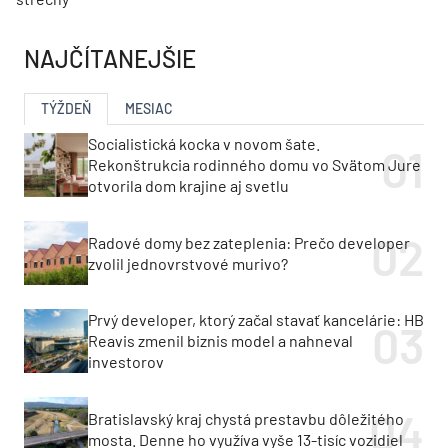
NAJČÍTANEJŠIE
TÝŽDEŇ
MESIAC
Socialistická kocka v novom šate.
Rekonštrukcia rodinného domu vo Svätom Jure
otvorila dom krajine aj svetlu
Radové domy bez zateplenia: Prečo developer
zvolil jednovrstvové murivo?
Prvý developer, ktorý začal stavať kancelárie: HB
Reavis zmenil biznis model a nahneval
investorov
Bratislavský kraj chystá prestavbu dôležitého
mosta. Denne ho využíva vyše 13-tisíc vozidiel