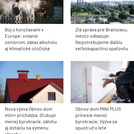
Boj s horúčavami v
Zlá správa pre Bratislavu,
Európe: volanie
mesto odkazuje:
seniorom, zákaz alkoholu
Nepotrebujeme ďalšiu
aj klimatické útočiská
veľkokapacitnú spaľovňu
Nová výzva Obnov dom
Obnov dom MINI PLUS
mini+ prichádza. Sľubuje
prinesie menej
menej byrokracie, zálohu
byrokracie. Výzva sa
aj dotáciu na výmenu
spustí už v lete
strechy