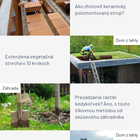
Ako zhotoviť keramický
polomontovaný strop?
Dom z tehly
Extenzívna vegetačná
strecha v 10 krokoch
Záhrada
Presádzanie rastlín
kedykoľvek? Áno, s touto
šikovnou metódou od
skúseného záhradníka
Dom z tehly