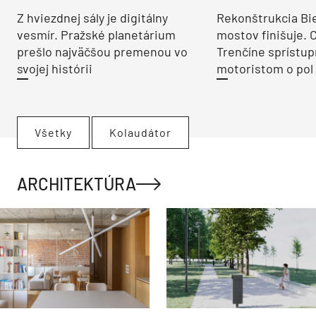
Z hviezdnej sály je digitálny
Rekonštrukcia Bi
vesmír. Pražské planetárium
mostov finišuje. 
prešlo najväčšou premenou vo
Trenčíne sprístup
svojej histórii
motoristom o pol 
Všetky
Kolaudátor
ARCHITEKTÚRA