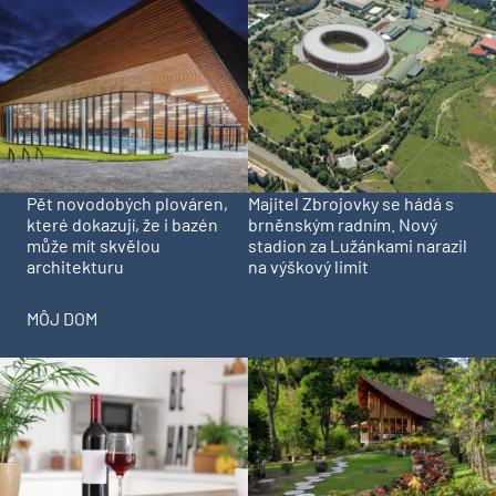
Pět novodobých plováren,
Majitel Zbrojovky se hádá s
které dokazují, že i bazén
brněnským radním. Nový
může mít skvělou
stadion za Lužánkami narazil
architekturu
na výškový limit
MÔJ DOM