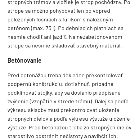
stropných trámov a vložiek je strop pochôdzny. Po
strope sa možno pohybovať len po vopred
položených fošniach s fúrikom s naloženým
betónom (max. 75 l). Po debniacich platniach sa
nesmie chodiť ani jazdiť. Na nezabetónovanom
strope sa nesmie skladovať stavebný materiál.
Betónovanie
Pred betonážou treba dôkladne prekontrolovať
podpernú konštrukciu, dotiahnuť, prípadne
podklinovať stojky, aby sa dosiahlo predpísané
zvýšenie (vzopätie v strede trámu). Ďalej sa podľa
výkresu skladby musí prekontrolovať uloženie
stropných dielov a podľa výkresu výstuže uloženie
výstuže. Pred betonážou treba zo stropných dielov
starostlivo odstrániť nečistoty a navlhčiť ich.