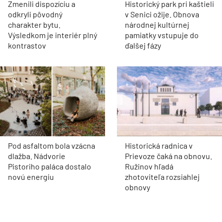
Zmenili dispozíciu a
Historický park pri kaštieli
odkryli pôvodný
v Senici ožije. Obnova
charakter bytu.
národnej kultúrnej
Výsledkom je interiér plný
pamiatky vstupuje do
kontrastov
ďalšej fázy
Pod asfaltom bola vzácna
Historická radnica v
dlažba. Nádvorie
Prievoze čaká na obnovu.
Pistoriho paláca dostalo
Ružinov hľadá
novú energiu
zhotoviteľa rozsiahlej
obnovy