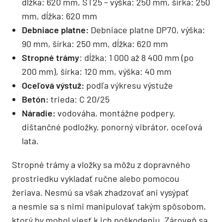
dĺžka: 620 mm, ST25 – výška: 250 mm, šírka: 250
mm, dĺžka: 620 mm
Debniace platne:
Debniace platne DP70, výška:
90 mm, šírka: 250 mm, dĺžka: 620 mm
Stropné trámy
: dĺžka: 1 000 až 8 400 mm (po
200 mm), šírka: 120 mm, výška: 40 mm
Oceľová výstuž:
podľa výkresu výstuže
Betón:
trieda: C 20/25
Náradie:
vodováha, montážne podpery,
dištančné podložky, ponorný vibrátor, oceľová
lata.
Stropné trámy a vložky sa môžu z dopravného
prostriedku vykladať ručne alebo pomocou
žeriava. Nesmú sa však zhadzovať ani vysýpať
a nesmie sa s nimi manipulovať takým spôsobom,
ktorý by mohol viesť k ich poškodeniu. Zároveň sa