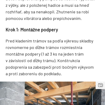
z výšky, ale z položenej hadice a musí sa hneď
rozhŕňať, aby sa nenakopil. Zhutnenie sa robí
pomocou vibrátora alebo prepichovaním.
Krok 1: Montážne podpery
Pred kladením trámov sa podľa výkresu skladby
rovnomerne po dĺžke trámov rozmiestnia
montážne podpery (1 až 3 ks na jeden trám
v závislosti od dĺžky trámu). Konštrukcia
podoprenia sa zabezpečí proti bočným výkyvom
a proti zaboreniu do podkladu.