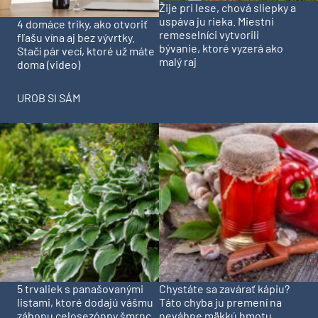
Žije pri lese, chová sliepky a
uspáva ju rieka. Miestni
4 domáce triky, ako otvoriť
remeselníci vytvorili
fľašu vína aj bez vývrtky.
bývanie, ktoré vyzerá ako
Stačí pár vecí, ktoré už máte
malý raj
doma (video)
UROB SI SÁM
5 trvaliek s panašovanými
Chystáte sa zavárať kápiu?
listami, ktoré dodajú vášmu
Táto chyba ju premení na
záhonu celosezónny šmrnc
nevábne mäkkú hmotu