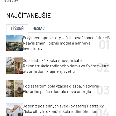
NAJČÍTANEJŠIE
TÝŽDEŇ
MESIAC
Prvý developer, ktorý začal stavať kancelárie: HB
Reavis zmenil biznis model a nahneval
investorov
Socialistická kocka v novom šate.
Rekonštrukcia rodinného domu vo Svätom Jure
otvorila dom krajine aj svetlu
Pod asfaltom bola vzácna dlažba. Nádvorie
Pistoriho paláca dostalo novú energiu
Jeden z posledných svedkov starej Petržalky.
Získa citlivá rekonštrukcia rodinného domu