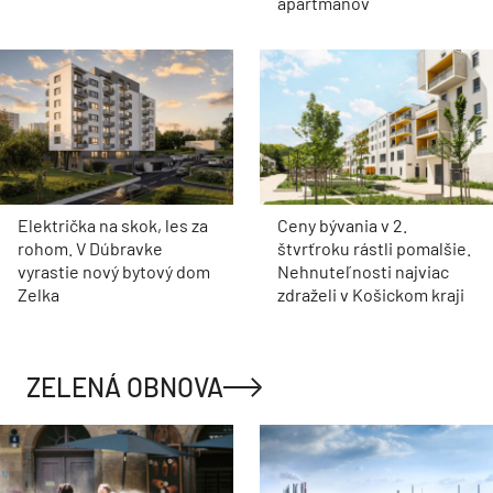
apartmánov
Električka na skok, les za
Ceny bývania v 2.
rohom. V Dúbravke
štvrťroku rástli pomalšie.
vyrastie nový bytový dom
Nehnuteľnosti najviac
Zelka
zdraželi v Košickom kraji
ZELENÁ OBNOVA