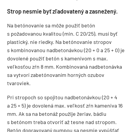
Strop nesmie byť zľadovatený a zasnežený.
Na betónovanie sa môže použiť betón
s požadovanou kvalitou (min. C 20/25), musí byť
plastický, nie riedky. Na betónovanie stropov
s kombinovanou nadbetonávkou (20 + 0 a 25 + 0) je
dovolené použiť betón s kamenivom s max.
veľkosťou zŕn 8 mm. Kombinovaná nadbetonávka
sa vytvorí zabetónovaním horných ozubov
tvaroviek.
Pri stropoch so spojitou nadbetonávkou (20 + 4
a 25 + 5) je dovolená max. veľkosť zŕn kameniva 16
mm. Ak sa na betonáž použije žeriav, bádiu
s betónom treba otvoriť až tesne nad stropom.
Betón dopravovaný pumpou sa nesmie vypúšťať