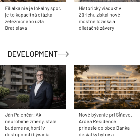
Filiálka nie je lokálny spor,
Historický viadukt v
je to kapacitná otázka
Zürichu získal nové
železničného uzla
mostné ložiská a
Bratislava
dilatačné závery
DEVELOPMENT
Ján Palenčár: Ak
Nové bývanie pri Sĺňave.
neurobíme zmeny, stále
Ardea Residence
budeme najhorší v
prinesie do obce Banka
dostupnosti bývania
desiatky bytov a