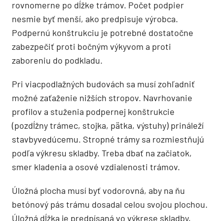
rovnomerne po dĺžke trámov. Počet podpier
nesmie byť menší, ako predpisuje výrobca.
Podpernú konštrukciu je potrebné dostatočne
zabezpečiť proti bočným výkyvom a proti
zaboreniu do podkladu.
Pri viacpodlažných budovách sa musí zohľadniť
možné zaťaženie nižších stropov. Navrhovanie
profilov a stuženia podpernej konštrukcie
(pozdĺžny trámec, stojka, pätka, výstuhy) prináleží
stavbyvedúcemu. Stropné trámy sa rozmiestňujú
podľa výkresu skladby. Treba dbať na začiatok,
smer kladenia a osové vzdialenosti trámov.
Úložná plocha musí byť vodorovná, aby na ňu
betónový pás trámu dosadal celou svojou plochou.
Úložná dĺžka je predpísaná vo výkrese skladby,