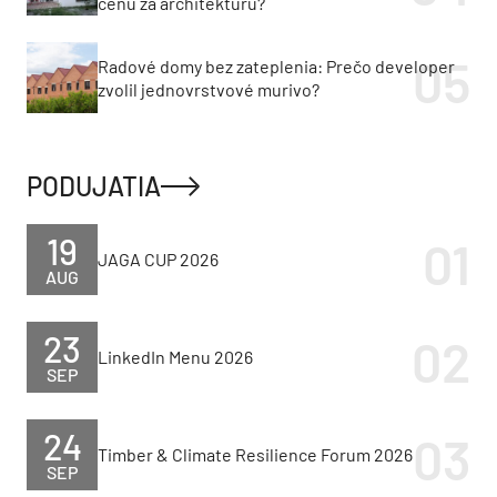
cenu za architektúru?
Radové domy bez zateplenia: Prečo developer
zvolil jednovrstvové murivo?
PODUJATIA
19
JAGA CUP 2026
AUG
23
LinkedIn Menu 2026
SEP
24
Timber & Climate Resilience Forum 2026
SEP