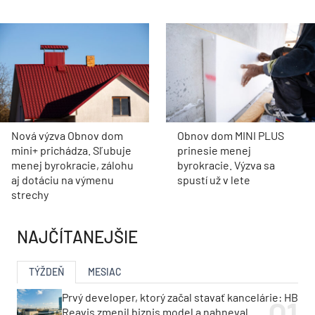
Nová výzva Obnov dom
Obnov dom MINI PLUS
mini+ prichádza. Sľubuje
prinesie menej
menej byrokracie, zálohu
byrokracie. Výzva sa
aj dotáciu na výmenu
spustí už v lete
strechy
NAJČÍTANEJŠIE
TÝŽDEŇ
MESIAC
Prvý developer, ktorý začal stavať kancelárie: HB
Reavis zmenil biznis model a nahneval