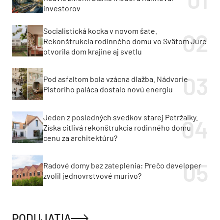
investorov
Socialistická kocka v novom šate.
Rekonštrukcia rodinného domu vo Svätom Jure
otvorila dom krajine aj svetlu
Pod asfaltom bola vzácna dlažba. Nádvorie
Pistoriho paláca dostalo novú energiu
Jeden z posledných svedkov starej Petržalky.
Získa citlivá rekonštrukcia rodinného domu
cenu za architektúru?
Radové domy bez zateplenia: Prečo developer
zvolil jednovrstvové murivo?
PODUJATIA