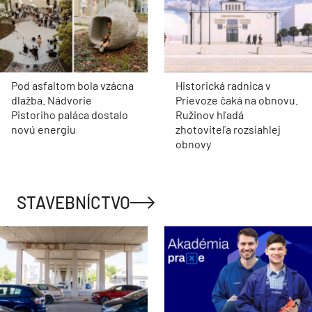
Pod asfaltom bola vzácna
Historická radnica v
dlažba. Nádvorie
Prievoze čaká na obnovu.
Pistoriho paláca dostalo
Ružinov hľadá
novú energiu
zhotoviteľa rozsiahlej
obnovy
STAVEBNÍCTVO