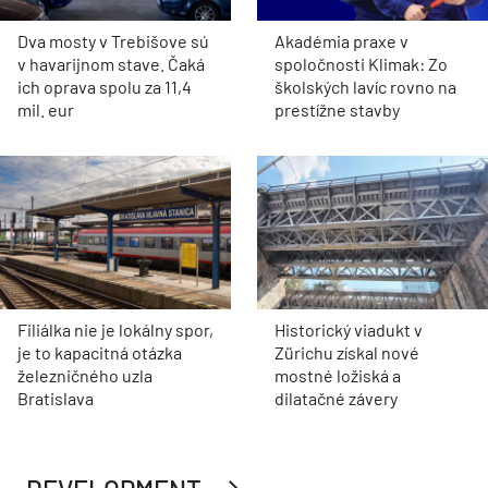
Dva mosty v Trebišove sú
Akadémia praxe v
v havarijnom stave. Čaká
spoločnosti Klimak: Zo
ich oprava spolu za 11,4
školských lavíc rovno na
mil. eur
prestížne stavby
Filiálka nie je lokálny spor,
Historický viadukt v
je to kapacitná otázka
Zürichu získal nové
železničného uzla
mostné ložiská a
Bratislava
dilatačné závery