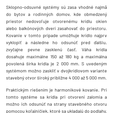
Sklopno-odsuvné systémy sú zasa vhodné najmä
do bytov a rodinných domov, kde obmedzený
priestor nedovoľuje otvorenému krídlu okien
alebo balkónových dverí zasahovať do priestoru.
Kovanie v tomto prípade umožňuje krídlo najprv
vyklopiť a následne ho odsunúť pred ďalšiu,
zvyčajne pevne zasklenú časť. Váha krídla
dosahuje maximálne 150 až 180 kg a maximálna
povolená šírka krídla je 2 000 mm. S uvedeným
systémom možno zaskliť v dvojkrídlovom variante
stavebný otvor široký približne 4 000 až 5 000 mm.
Praktickým riešením je harmonikové kovanie. Pri
tomto systéme sa krídla pri otvorení zalomia a
možno ich odsunúť na strany stavebného otvoru
pomocou koľajničiek, ktoré sa ukladajú do podlahy.