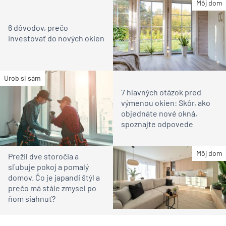
Môj dom
6 dôvodov, prečo
investovať do nových okien
Urob si sám
7 hlavných otázok pred
výmenou okien: Skôr, ako
objednáte nové okná,
spoznajte odpovede
Môj dom
Prežil dve storočia a
sľubuje pokoj a pomalý
domov. Čo je japandi štýl a
prečo má stále zmysel po
ňom siahnuť?