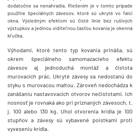
dodatočne sa nenahradia. Riešením je v tomto prípade
použitie špeciálnych závesov, ktoré sú ukryté vo falci
okna. Výsledným efektom sú čisté línie bez rušivých
výstupkov a jedinou viditeľnou časťou kovania je okenná
kľučka.
Výhodami, ktoré tento typ kovania prináša, sú
okrem špeciálneho samomazacieho efektu
závesov aj jednoduchá montáž a čistota
murovacích prác. Ukryté závesy sa nedostanú do
styku s murovacou maltou. Zároveň nedochádza k
zanášaniu nastavovacích otvorov nečistotami. Ich
nosnosť je rovnaká ako pri priznaných závesoch, t.
j. 100 alebo 130 kg. Uhol otvorenia krídla je 100
stupňov a závesy sú vybavené poistkami proti
vyveseniu krídla.