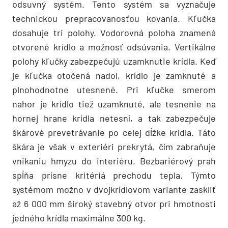
odsuvný systém. Tento systém sa vyznačuje
technickou prepracovanosťou kovania. Kľučka
dosahuje tri polohy. Vodorovná poloha znamená
otvorené krídlo a možnosť odsúvania. Vertikálne
polohy kľučky zabezpečujú uzamknutie krídla. Keď
je kľučka otočená nadol, krídlo je zamknuté a
plnohodnotne utesnené. Pri kľučke smerom
nahor je krídlo tiež uzamknuté, ale tesnenie na
hornej hrane krídla netesní, a tak zabezpečuje
škárové prevetrávanie po celej dĺžke krídla. Táto
škára je však v exteriéri prekrytá, čím zabraňuje
vnikaniu hmyzu do interiéru. Bezbariérový prah
spĺňa prísne kritériá prechodu tepla. Týmto
systémom možno v dvojkrídlovom variante zaskliť
až 6 000 mm široký stavebný otvor pri hmotnosti
jedného krídla maximálne 300 kg.