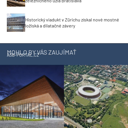
železničného uzla Bratislava
Historický viadukt v Zürichu získal nové mostné
ložiská a dilatačné závery
MOHLO BY VÁS ZAUJÍMAŤ
ASB-PORTAL.CZ