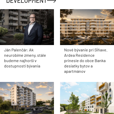
DEVELOPMENT
Ján Palenčár: Ak
Nové bývanie pri Sĺňave.
neurobíme zmeny, stále
Ardea Residence
budeme najhorší v
prinesie do obce Banka
dostupnosti bývania
desiatky bytov a
apartmánov