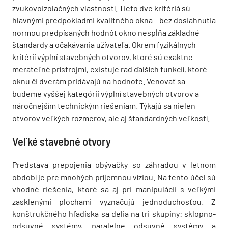
zvukovoizolačných vlastností. Tieto dve kritériá sú
hlavnými predpokladmi kvalitného okna – bez dosiahnutia
normou predpísaných hodnôt okno nespĺňa základné
štandardy a očakávania užívateľa. Okrem fyzikálnych
kritérií výplní stavebných otvorov, ktoré sú exaktne
merateľné prístrojmi, existuje rad ďalších funkcií, ktoré
oknu či dverám pridávajú na hodnote. Venovať sa
budeme vyššej kategórii výplní stavebných otvorov a
náročnejším technickým riešeniam. Týkajú sa nielen
otvorov veľkých rozmerov, ale aj štandardných veľkostí.
Veľké stavebné otvory
Predstava prepojenia obývačky so záhradou v letnom
období je pre mnohých príjemnou víziou. Na tento účel sú
vhodné riešenia, ktoré sa aj pri manipulácii s veľkými
zasklenými plochami vyznačujú jednoduchosťou. Z
konštrukčného hľadiska sa delia na tri skupiny: sklopno-
odsuvné systémy, paralelne odsuvné systémy a