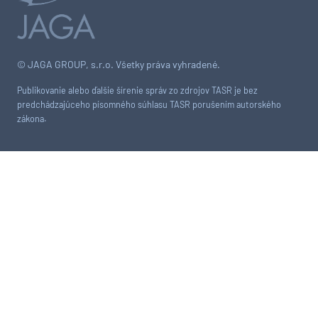
© JAGA GROUP, s.r.o. Všetky práva vyhradené.
Publikovanie alebo ďalšie šírenie správ zo zdrojov TASR je bez
predchádzajúceho písomného súhlasu TASR porušením autorského
zákona.