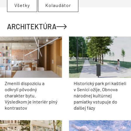
Všetky
Kolaudátor
ARCHITEKTÚRA
Zmenili dispozíciu a
Historický park pri kaštieli
odkryli pôvodný
v Senici ožije. Obnova
charakter bytu.
národnej kultúrnej
Výsledkom je interiér plný
pamiatky vstupuje do
kontrastov
ďalšej fázy