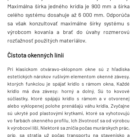
Maximálna šírka jedného krídla je 900 mm a šírka
celého systému dosahuje až 6 000 mm. Odporúča
sa však konzultovať maximálne šírky systému s
výrobcom kovania a brať do úvahy rozmerovú
rozťažnosť použitých materiálov.
Čistota okenných línií
Pri klasickom otváravo-sklopnom okne sú z hľadiska
estetických nárokov rušivým elementom okenné závesy,
ktorých funkciou je spájať krídlo s rámom okna. Každé
krídlo má dva závesy: horný a dolný. Sú to kovové
súčiastky, ktoré spájajú krídlo s rámom a v otvorenej
alebo vyklopenej polohe prenášajú váhu krídla. Zvyčajne
sú ukryté pod plastovými krytkami, ktoré sa vyhotovujú
vo farbách okenného profilu. Ich životnosť sa od výrobcu
k výrobcovi líši. Niektoré sa zničia počas murárskych prác,
príp. sa stratia už počas transportu na stavenisko a