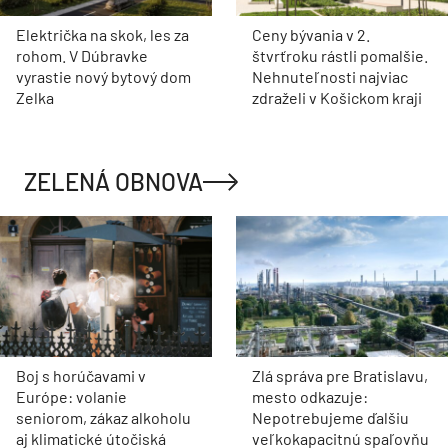
Električka na skok, les za
Ceny bývania v 2.
rohom. V Dúbravke
štvrťroku rástli pomalšie.
vyrastie nový bytový dom
Nehnuteľnosti najviac
Zelka
zdraželi v Košickom kraji
ZELENÁ OBNOVA
Boj s horúčavami v
Zlá správa pre Bratislavu,
Európe: volanie
mesto odkazuje:
seniorom, zákaz alkoholu
Nepotrebujeme ďalšiu
aj klimatické útočiská
veľkokapacitnú spaľovňu