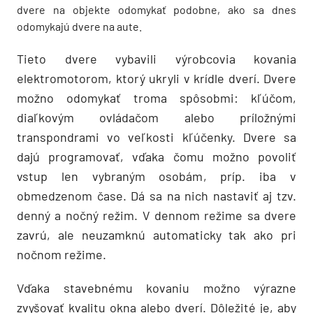
dvere na objekte odomykať podobne, ako sa dnes
odomykajú dvere na aute.
Tieto dvere vybavili výrobcovia kovania
elektromotorom, ktorý ukryli v krídle dverí. Dvere
možno odomykať troma spôsobmi: kľúčom,
diaľkovým ovládačom alebo príložnými
transpondrami vo veľkosti kľúčenky. Dvere sa
dajú programovať, vďaka čomu možno povoliť
vstup len vybraným osobám, príp. iba v
obmedzenom čase. Dá sa na nich nastaviť aj tzv.
denný a nočný režim. V dennom režime sa dvere
zavrú, ale neuzamknú automaticky tak ako pri
nočnom režime.
Vďaka stavebnému kovaniu možno výrazne
zvyšovať kvalitu okna alebo dverí. Dôležité je, aby