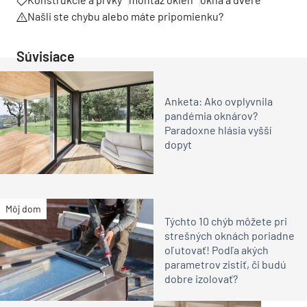
Našli ste chybu alebo máte pripomienku?
Súvisiace
Anketa: Ako ovplyvnila
pandémia oknárov?
Paradoxne hlásia vyšší
dopyt
Môj dom
Týchto 10 chýb môžete pri
strešných oknách poriadne
oľutovať! Podľa akých
parametrov zistiť, či budú
dobre izolovať?