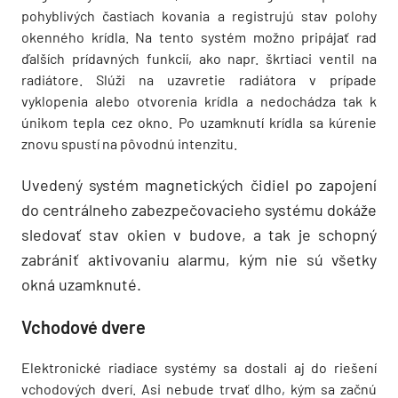
pohyblivých častiach kovania a registrujú stav polohy
okenného krídla. Na tento systém možno pripájať rad
ďalších prídavných funkcií, ako napr.­ škrtiaci ventil na
radiátore. Slúži na uzavretie radiátora v prípade
vyklopenia alebo otvorenia krídla a nedochádza tak k
únikom tepla cez okno. Po uzamknutí krídla sa kúrenie
znovu spustí na pôvodnú intenzitu.
Uvedený systém magnetických čidiel po zapojení
do centrálneho zabezpečovacieho systému dokáže
sledovať stav okien v budove, a tak je schopný
zabrániť aktivovaniu alarmu, kým nie sú všetky
okná uzamknuté.
Vchodové dvere
Elektronické riadiace systémy sa dostali aj do riešení
vchodových dverí. Asi nebude trvať dlho, kým sa začnú