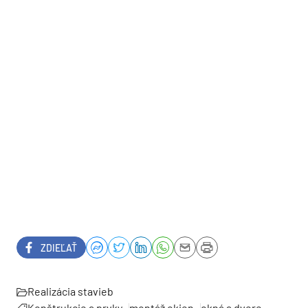
ZDIEĽAŤ
Realizácia stavieb
Konštrukcie a prvky
montáž okien
okná a dvere