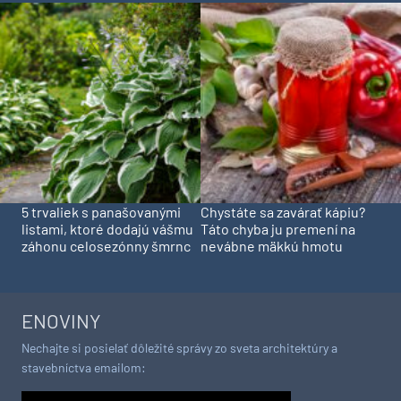
5 trvaliek s panašovanými
Chystáte sa zavárať kápiu?
listami, ktoré dodajú vášmu
Táto chyba ju premení na
záhonu celosezónny šmrnc
nevábne mäkkú hmotu
ENOVINY
Nechajte si posielať dôležité správy zo sveta architektúry a
stavebníctva emailom: