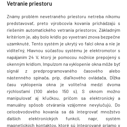
Vetranie priestoru
Známy problém nevetraného priestoru netreba nikomu
predstavovať, preto výrobcovia kovania prichádzajú s
riešením automatického vetrania priestorov. Základným
kritériom je, aby bolo krídlo po vyvetraní znova bezpečne
uzamknuté. Tento systém je ukrytý vo falci okna a nie je
viditeľný. Hlavnou súčasťou systému je elektromotor s
napájaním 24 V, ktorý je pomocou nožnice prepojený s
okenným krídlom. Impulzom na vyklopenie okna môže byť
signál z predprogramovaného časového alebo
nástenného spínača, príp. diaľkového ovládača. Dĺžka
času vyklopenia okna je voliteľná medzi dvoma
rýchlosťami (100 alebo 150 s). S oknom možno
manipulovať aj kľučkou, pričom sa elektronický a
manuálny spôsob otvárania vzájomne nevylučujú. Do
celoobvodového kovania sa dá integrovať množstvo
ďalších elektronických funkcií, napr. systém
magnetických kontaktov, ktoré sú integrované priamo v