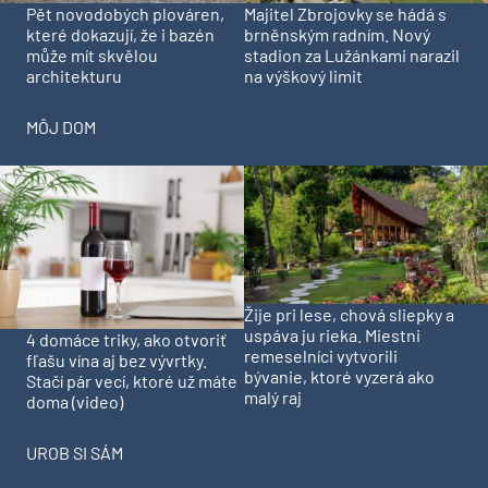
Pět novodobých plováren,
Majitel Zbrojovky se hádá s
které dokazují, že i bazén
brněnským radním. Nový
může mít skvělou
stadion za Lužánkami narazil
architekturu
na výškový limit
MÔJ DOM
Žije pri lese, chová sliepky a
uspáva ju rieka. Miestni
4 domáce triky, ako otvoriť
remeselníci vytvorili
fľašu vína aj bez vývrtky.
bývanie, ktoré vyzerá ako
Stačí pár vecí, ktoré už máte
malý raj
doma (video)
UROB SI SÁM