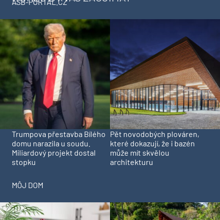
ASB-PORTAL.CZ
Trumpova přestavba Bílého
Pět novodobých plováren,
domu narazila u soudu.
které dokazují, že i bazén
Miliardový projekt dostal
může mít skvělou
stopku
architekturu
MÔJ DOM