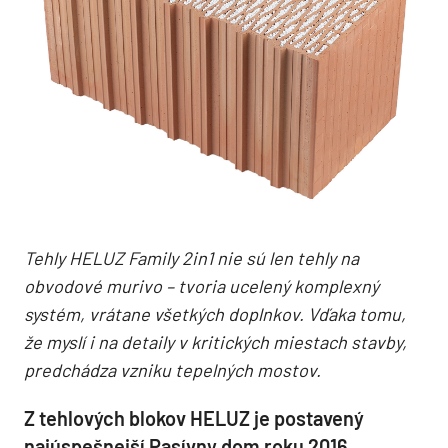
Tehly HELUZ Family 2in1 nie sú len tehly na
obvodové murivo – tvoria ucelený komplexný
systém, vrátane všetkých doplnkov. Vďaka tomu,
že myslí i na detaily v kritických miestach stavby,
predchádza vzniku tepelných mostov.
Z tehlových blokov HELUZ je postavený
najúspešnejší Pasívny dom roku 2016