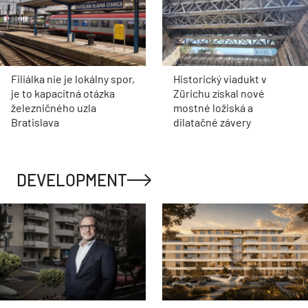
Filiálka nie je lokálny spor,
Historický viadukt v
je to kapacitná otázka
Zürichu získal nové
železničného uzla
mostné ložiská a
Bratislava
dilatačné závery
DEVELOPMENT