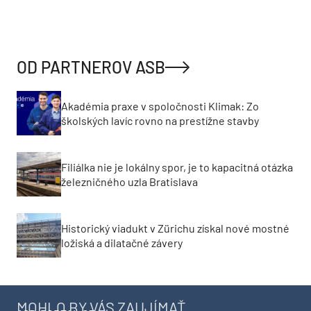
OD PARTNEROV ASB
Akadémia praxe v spoločnosti Klimak: Zo
školských lavíc rovno na prestížne stavby
Filiálka nie je lokálny spor, je to kapacitná otázka
železničného uzla Bratislava
Historický viadukt v Zürichu získal nové mostné
ložiská a dilatačné závery
MOHLO BY VÁS ZAUJÍMAŤ