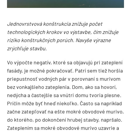
Jednovrstvová konštrukcia znižuje počet
technologických krokov vo výstavbe, čím znižuje
riziko konštrukčných porúch. Navyše výrazne
zrýchľuje stavbu.
Vo výpočte negatív, ktoré sa objavujú pri zateplení
fasády, je možné pokračovať. Patrí sem tiež horšia
priepustnosť vodných pár v porovnaní s murivom
bez vonkajšieho zateplenia. Dom, ako sa hovorí,
nedýcha a častejšie sa vnútri domu tvoria plesne.
Príčin môže byť hneď niekoľko. Často sa napríklad
začne zatepľovať na ešte mokré obvodové murivo,
do ktorého, po dokončení hrubej stavby, napršalo.
Zateplením sa mokré obvodové murivo uzavrie a