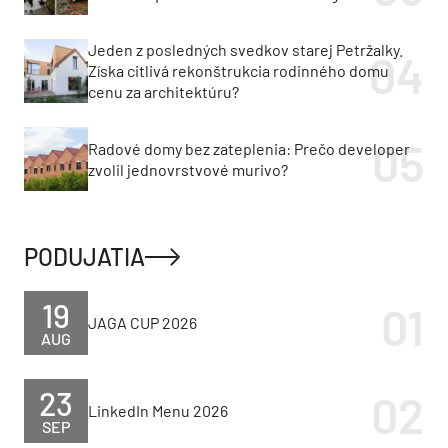
Jeden z posledných svedkov starej Petržalky.
Získa citlivá rekonštrukcia rodinného domu
cenu za architektúru?
Radové domy bez zateplenia: Prečo developer
zvolil jednovrstvové murivo?
PODUJATIA
19
JAGA CUP 2026
AUG
23
LinkedIn Menu 2026
SEP