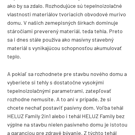
ako by sa zdalo. Rozhodujúce sú tepelnoizolačné
vlastnosti materiálov tvoriacich obvodové murivo
domu. V našich zemepisných šírkach dominuje
stáročiami preverený materiál, teda tehla. Preto
sa i dnes stále používa ako masívny stavebný
materiál s vynikajúcou schopnosťou akumulovať
teplo.
A pokiaľ sa rozhodnete pre stavbu nového domu a
vyberiete si tehly s dostatočne vysokými
tepelnoizolačnými parametrami, zatepľovať
rozhodne nemusíte. A to ani v prípade, že si
chcete nechať postaviť pasívny dom. Voľba tehál
HELUZ Family 2in1 alebo i tehál HELUZ Family bez
výplne na stavbu nielen pasívneho domu je istotou
a garanciou pre zdravé bývanie. Z týchto tehál