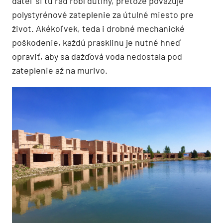
ďateľ si tu rád robí dutiny, pretože považuje
polystyrénové zateplenie za útulné miesto pre
život. Akékoľvek, teda i drobné mechanické
poškodenie, každú prasklinu je nutné hneď
opraviť, aby sa dažďová voda nedostala pod
zateplenie až na murivo.