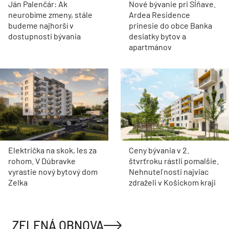
Ján Palenčár: Ak
Nové bývanie pri Sĺňave.
neurobíme zmeny, stále
Ardea Residence
budeme najhorší v
prinesie do obce Banka
dostupnosti bývania
desiatky bytov a
apartmánov
Električka na skok, les za
Ceny bývania v 2.
rohom. V Dúbravke
štvrťroku rástli pomalšie.
vyrastie nový bytový dom
Nehnuteľnosti najviac
Zelka
zdraželi v Košickom kraji
ZELENÁ OBNOVA