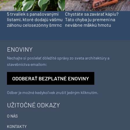
5 trvaliek s panašovanými
Chystáte sa zavárať kápiu?
listami, ktoré dodajú vášmu
Táto chyba ju premení na
záhonu celosezónny šmrnc
nevábne mäkkú hmotu
ENOVINY
Nechajte si posielať dôležité správy zo sveta architektúry a
stavebníctva emailom:
ODOBERAŤ BEZPLATNÉ ENOVINY
Odber je možné kedykoľvek zrušiť jedným kliknutím.
UŽITOČNÉ ODKAZY
O NÁS
KONTAKTY