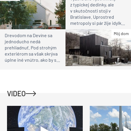
z typickej dedinky, ale
v skutočnosti stojí v
Bratislave. Uprostred
metropoly si pár žije idylku
ako na vidieku
Môj dom
Drevodom na Devíne sa
jednoducho nedá
prehliadnuť. Pod strohým
exteriérom sa však skrýva
úplne iné vnútro, ako by ste
čakali
VIDEO