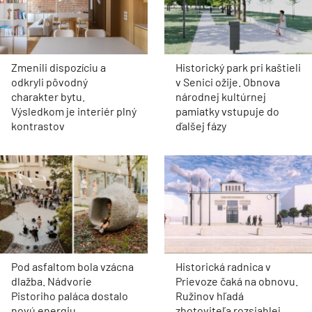
Zmenili dispozíciu a
Historický park pri kaštieli
odkryli pôvodný
v Senici ožije. Obnova
charakter bytu.
národnej kultúrnej
Výsledkom je interiér plný
pamiatky vstupuje do
kontrastov
ďalšej fázy
Pod asfaltom bola vzácna
Historická radnica v
dlažba. Nádvorie
Prievoze čaká na obnovu.
Pistoriho paláca dostalo
Ružinov hľadá
novú energiu
zhotoviteľa rozsiahlej