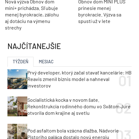
Nová výzva Obnov dom
Obnov dom MINI PLUS
mini+ prichádza. Sľubuje
prinesie menej
menej byrokracie, zálohu
byrokracie. Výzva sa
aj dotáciu na výmenu
spustí už v lete
strechy
NAJČÍTANEJŠIE
TÝŽDEŇ
MESIAC
Prvý developer, ktorý začal stavať kancelárie: HB
Reavis zmenil biznis model a nahneval
investorov
Socialistická kocka v novom šate.
Rekonštrukcia rodinného domu vo Svätom Jure
otvorila dom krajine aj svetlu
Pod asfaltom bola vzácna dlažba. Nádvorie
Pistoriho paláca dostalo novú energiu