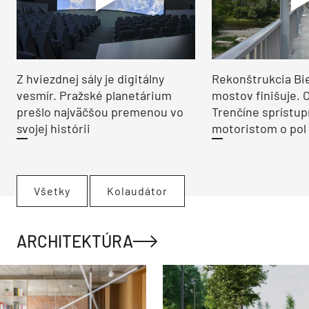
Z hviezdnej sály je digitálny
Rekonštrukcia Bi
vesmír. Pražské planetárium
mostov finišuje. 
prešlo najväčšou premenou vo
Trenčíne sprístup
svojej histórii
motoristom o pol 
Všetky
Kolaudátor
ARCHITEKTÚRA