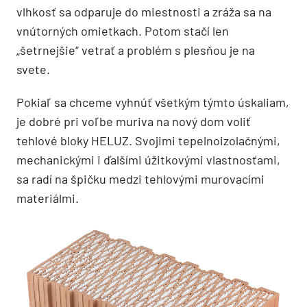
vlhkosť sa odparuje do miestnosti a zráža sa na
vnútorných omietkach. Potom stačí len
„šetrnejšie“ vetrať a problém s plesňou je na
svete.
Pokiaľ sa chceme vyhnúť všetkým týmto úskaliam,
je dobré pri voľbe muriva na nový dom voliť
tehlové bloky HELUZ. Svojimi tepelnoizolačnými,
mechanickými i ďalšími úžitkovými vlastnosťami,
sa radí na špičku medzi tehlovými murovacími
materiálmi.