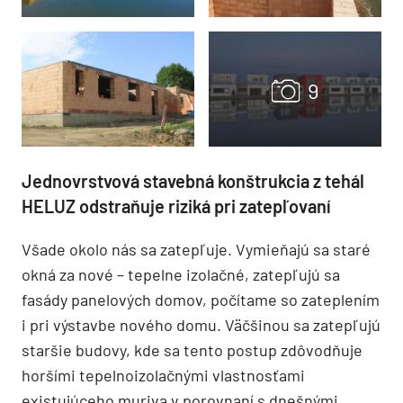
Jednovrstvová stavebná konštrukcia z tehál
HELUZ odstraňuje riziká pri zatepľovaní
Všade okolo nás sa zatepľuje. Vymieňajú sa staré
okná za nové – tepelne izolačné, zatepľujú sa
fasády panelových domov, počítame so zateplením
i pri výstavbe nového domu. Väčšinou sa zatepľujú
staršie budovy, kde sa tento postup zdôvodňuje
horšími tepelnoizolačnými vlastnosťami
existujúceho muriva v porovnaní s dnešnými