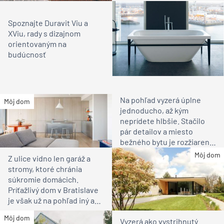
Spoznajte Duravit Viu a
XViu, rady s dizajnom
orientovaným na
budúcnosť
Na pohľad vyzerá úplne
Môj dom
jednoducho, až kým
neprídete hlbšie. Stačilo
pár detailov a miesto
bežného bytu je rozžiarené
bývanie pre rodinu
Môj dom
Z ulice vidno len garáž a
stromy, ktoré chránia
súkromie domácich.
Príťažlivý dom v Bratislave
je však už na pohľad iný ako
susedia
Môj dom
Vyzerá ako vystrihnutý