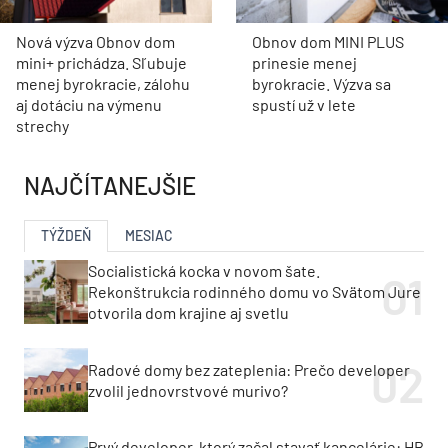
Nová výzva Obnov dom
Obnov dom MINI PLUS
mini+ prichádza. Sľubuje
prinesie menej
menej byrokracie, zálohu
byrokracie. Výzva sa
aj dotáciu na výmenu
spustí už v lete
strechy
NAJČÍTANEJŠIE
TÝŽDEŇ
MESIAC
Socialistická kocka v novom šate.
Rekonštrukcia rodinného domu vo Svätom Jure
otvorila dom krajine aj svetlu
Radové domy bez zateplenia: Prečo developer
zvolil jednovrstvové murivo?
Prvý developer, ktorý začal stavať kancelárie: HB