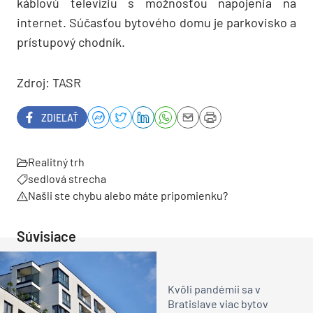
káblovú televíziu s možnosťou napojenia na
internet. Súčasťou bytového domu je parkovisko a
prístupový chodník.
Zdroj: TASR
ZDIEĽAŤ
Realitný trh
sedlová strecha
Našli ste chybu alebo máte pripomienku?
Súvisiace
Kvôli pandémii sa v
Bratislave viac bytov