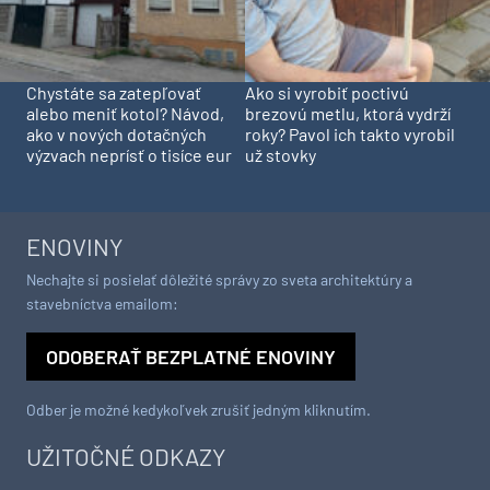
Chystáte sa zatepľovať
Ako si vyrobiť poctivú
alebo meniť kotol? Návod,
brezovú metlu, ktorá vydrží
ako v nových dotačných
roky? Pavol ich takto vyrobil
výzvach neprísť o tisíce eur
už stovky
ENOVINY
Nechajte si posielať dôležité správy zo sveta architektúry a
stavebníctva emailom:
ODOBERAŤ BEZPLATNÉ ENOVINY
Odber je možné kedykoľvek zrušiť jedným kliknutím.
UŽITOČNÉ ODKAZY