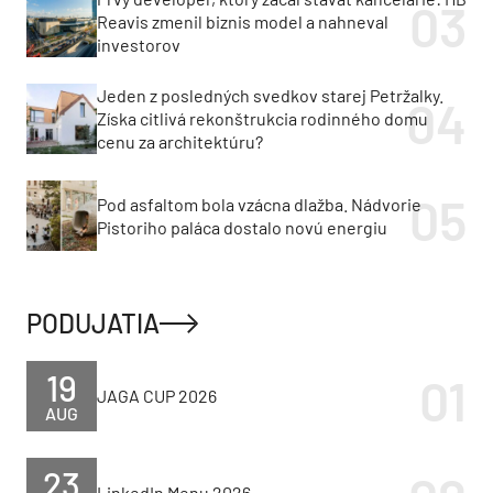
Reavis zmenil biznis model a nahneval
investorov
Jeden z posledných svedkov starej Petržalky.
Získa citlivá rekonštrukcia rodinného domu
cenu za architektúru?
Pod asfaltom bola vzácna dlažba. Nádvorie
Pistoriho paláca dostalo novú energiu
PODUJATIA
19
JAGA CUP 2026
AUG
23
LinkedIn Menu 2026