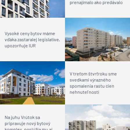
prenajímalo ako predávalo
Vysoké ceny bytov máme
vďaka zastaralej legislatíve,
upozorňuje IUR
V treťom štvrťroku sme
svedkami výrazného
spomalenia rastu cien
nehnuteľností
Na juhu Vrútok sa
pripravuje nový bytový
komplex, poslúžia mu aj