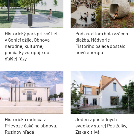
Historický park pri kaštieli
Pod asfaltom bola vzácna
v Senici ožije. Obnova
dlažba. Nádvorie
národnej kultúrnej
Pistoriho paláca dostalo
pamiatky vstupuje do
novú energiu
ďalšej fázy
Historická radnica v
Jeden z posledných
Prievoze čaká na obnovu.
svedkov starej Petržalky.
Ružinov hľadá
Získa citlivá