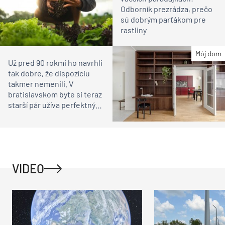
Odborník prezrádza, prečo
sú dobrým parťákom pre
rastliny
Môj dom
Už pred 90 rokmi ho navrhli
tak dobre, že dispozíciu
takmer nemenili. V
bratislavskom byte si teraz
starší pár užíva perfektný
domov
VIDEO