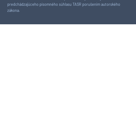
predchádzajúceho písomného súhlasu TASR porušením autorského
zákona.