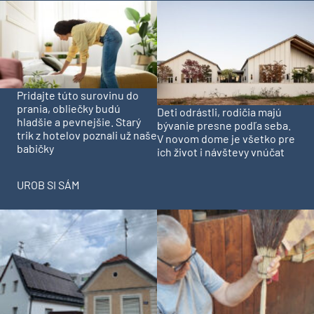
Pridajte túto surovinu do
prania, obliečky budú
Deti odrástli, rodičia majú
hladšie a pevnejšie. Starý
bývanie presne podľa seba.
trik z hotelov poznali už naše
V novom dome je všetko pre
babičky
ich život i návštevy vnúčat
UROB SI SÁM