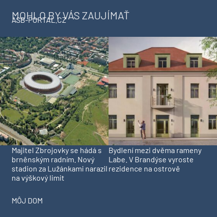
MOHLO BY VÁS ZAUJÍMAŤ
ASB-PORTAL.CZ
Majitel Zbrojovky se hádá s
Bydlení mezi dvěma rameny
brněnským radním. Nový
Labe. V Brandýse vyroste
stadion za Lužánkami narazil
rezidence na ostrově
na výškový limit
MÔJ DOM