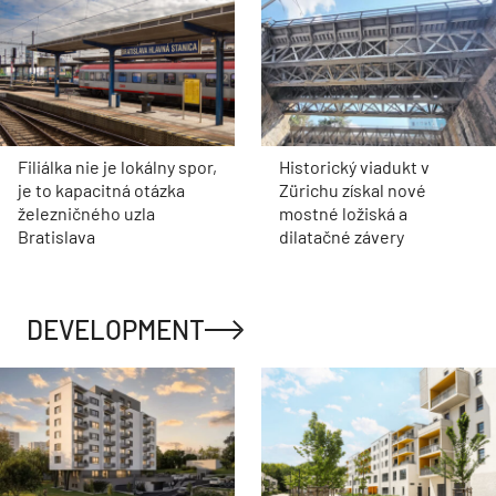
Filiálka nie je lokálny spor,
Historický viadukt v
je to kapacitná otázka
Zürichu získal nové
železničného uzla
mostné ložiská a
Bratislava
dilatačné závery
DEVELOPMENT