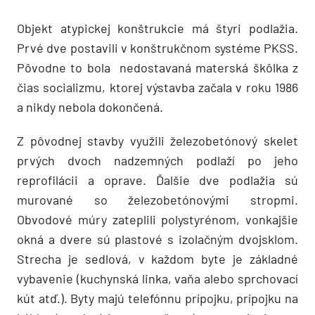
Objekt atypickej konštrukcie má štyri podlažia.
Prvé dve postavili v konštrukčnom systéme PKSS.
Pôvodne to bola nedostavaná materská škôlka z
čias socializmu, ktorej výstavba začala v roku 1986
a nikdy nebola dokončená.
Z pôvodnej stavby využili železobetónový skelet
prvých dvoch nadzemných podlaží po jeho
reprofilácii a oprave. Ďalšie dve podlažia sú
murované so železobetónovými stropmi.
Obvodové múry zateplili polystyrénom, vonkajšie
okná a dvere sú plastové s izolačným dvojsklom.
Strecha je sedlová, v každom byte je základné
vybavenie (kuchynská linka, vaňa alebo sprchovací
kút atď.). Byty majú telefónnu prípojku, prípojku na