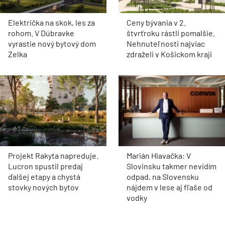
Električka na skok, les za
Ceny bývania v 2.
rohom. V Dúbravke
štvrťroku rástli pomalšie.
vyrastie nový bytový dom
Nehnuteľnosti najviac
Zelka
zdraželi v Košickom kraji
Projekt Rakyta napreduje.
Marián Hlavačka: V
Lucron spustil predaj
Slovinsku takmer nevidím
ďalšej etapy a chystá
odpad, na Slovensku
stovky nových bytov
nájdem v lese aj fľaše od
vodky