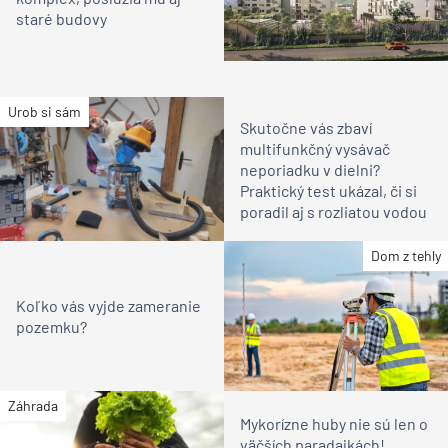
staré budovy
Urob si sám
Skutočne vás zbaví
multifunkčný vysávač
neporiadku v dielni?
Praktický test ukázal, či si
poradil aj s rozliatou vodou
Dom z tehly
Koľko vás vyjde zameranie
pozemku?
Záhrada
Mykorízne huby nie sú len o
väčších paradajkách!