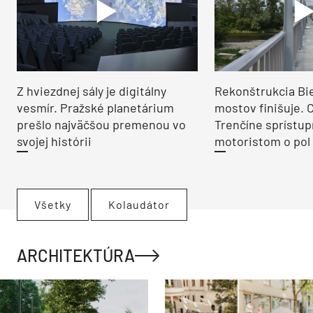
Z hviezdnej sály je digitálny
Rekonštrukcia Bi
vesmír. Pražské planetárium
mostov finišuje. 
prešlo najväčšou premenou vo
Trenčíne sprístup
svojej histórii
motoristom o pol 
Všetky
Kolaudátor
ARCHITEKTÚRA