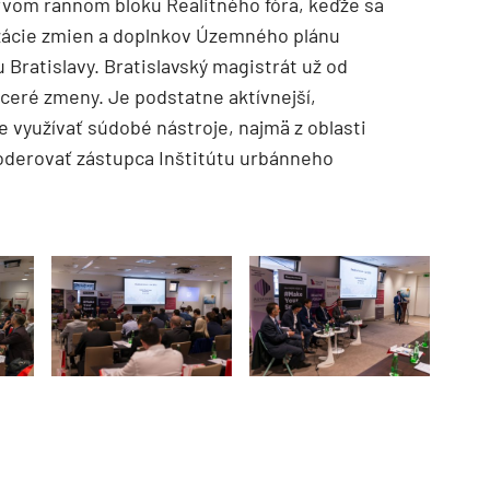
rvom rannom bloku Realitného fóra, keďže sa
zácie zmien a doplnkov Územného plánu
 Bratislavy. Bratislavský magistrát už od
ceré zmeny. Je podstatne aktívnejší,
e využívať súdobé nástroje, najmä z oblasti
moderovať zástupca Inštitútu urbánneho
TZB HAUSTECHNIK 3/2026