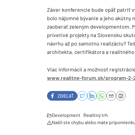
Záver konferencie bude opäť patriť v
bolo nájomné bývanie a jeho akútny 
zaoberať zeleným developmentom. Ma
prívetivé projekty na Slovensku sku
návrhu až po samotnú realizáciu? Teš
architekta, certifikátora a realitnéh
Viac informácií a možnosť registráci
www.realitne-forum.sk/program-2-
ZDIEĽAŤ
Development
Realitný trh
Našli ste chybu alebo máte pripomienk