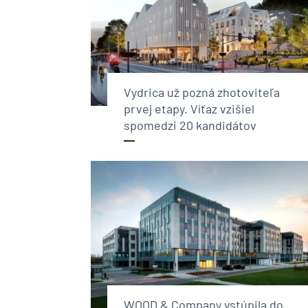
Vydrica už pozná zhotoviteľa
prvej etapy. Víťaz vzišiel
spomedzi 20 kandidátov
WOOD & Company vstúpila do