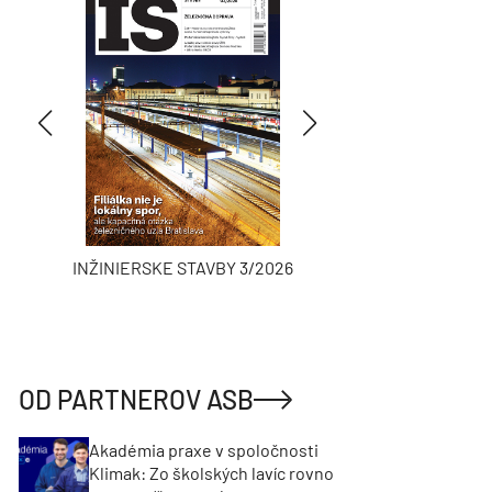
INŽINIERSKE STAVBY 3/2026
ASB
OD PARTNEROV ASB
Akadémia praxe v spoločnosti
Klimak: Zo školských lavíc rovno