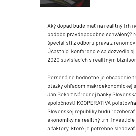
Aký dopad bude mať na realitný trh n
podobe pravdepodobne schválený? N
špecialisti z odboru práva z renomo
Účastníci konferencie sa dozvedia aj
2020 súvisiacich s realitným bizniso
Personálne hodnotné je obsadenie tr
otázky ohľadom makroekonomickej si
Ján Beka z Národnej banky Slovenska
spoločnosti KOOPERATIVA poisťovňa a.
Slovenskej republiky budú rozobera
ekonomiky na realitný trh, investície 
a faktory, ktoré je potrebné sledovať