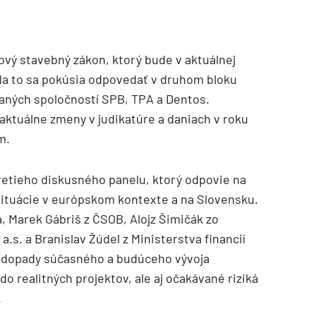
ový stavebný zákon, ktorý bude v aktuálnej
a to sa pokúsia odpovedať v druhom bloku
vaných spoločností SPB, TPA a Dentos.
 aktuálne zmeny v judikatúre a daniach v roku
m.
etieho diskusného panelu, ktorý odpovie na
tuácie v európskom kontexte a na Slovensku.
, Marek Gábriš z ČSOB, Alojz Šimičák zo
s. a Branislav Žúdel z Ministerstva financií
ť dopady súčasného a budúceho vývoja
do realitných projektov, ale aj očakávané riziká
.