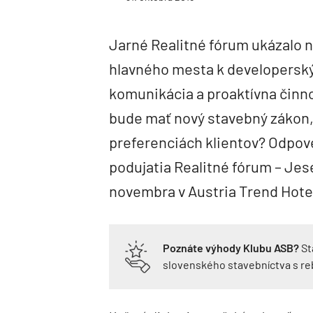
Jarné Realitné fórum ukázalo n
hlavného mesta k developersk
komunikácia a proaktívna činno
bude mať nový stavebný zákon
preferenciách klientov? Odpov
podujatia Realitné fórum – Jese
novembra v Austria Trend Hotel
Poznáte výhody Klubu ASB?
St
slovenského stavebníctva s r