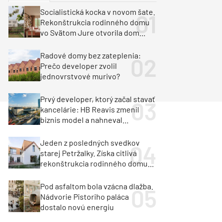
y
Klimatizácia a vetranie
Socialistická kocka v novom šate.
urz Milan Murcka
Rekonštrukcia rodinného domu
vo Svätom Jure otvorila dom
krajine aj svetlu
Radové domy bez zateplenia:
Prečo developer zvolil
jednovrstvové murivo?
Prvý developer, ktorý začal stavať
kancelárie: HB Reavis zmenil
biznis model a nahneval
investorov
Jeden z posledných svedkov
starej Petržalky. Získa citlivá
rekonštrukcia rodinného domu
cenu za architektúru?
Pod asfaltom bola vzácna dlažba.
Nádvorie Pistoriho paláca
dostalo novú energiu