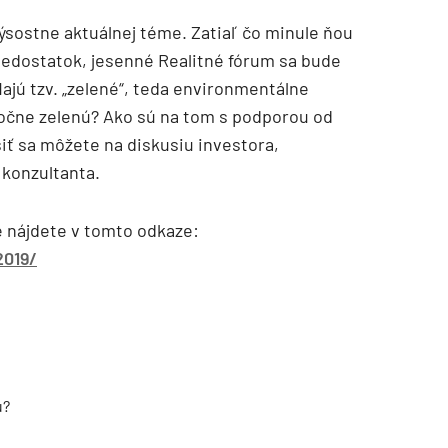
ýsostne aktuálnej téme. Zatiaľ čo minule ňou
nedostatok, jesenné Realitné fórum sa bude
jú tzv. „zelené“, teda environmentálne
točne zelenú? Ako sú na tom s podporou od
iť sa môžete na diskusiu investora,
o konzultanta.
e nájdete v tomto odkaze:
2019/
u?