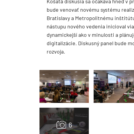
Košatá diskusia sa očakáva hneď v p
bude venovať novému systému reali
Bratislavy a Metropolitnému inštitútu
nástupu nového vedenia inicioval via
dynamickejší ako v minulosti a plánuj
digitalizácie. Diskusný panel bude 
rozvoja.