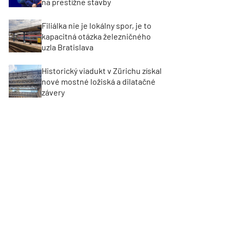
na prestížne stavby
Filiálka nie je lokálny spor, je to
kapacitná otázka železničného
uzla Bratislava
Historický viadukt v Zürichu získal
nové mostné ložiská a dilatačné
závery