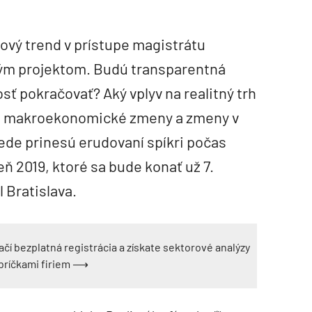
ový trend v prístupe magistrátu
ým projektom. Budú transparentná
sť pokračovať? Aký vplyv na realitný trh
, makroekonomické zmeny a zmeny v
ede prinesú erudovaní spíkri počas
ň 2019, ktoré sa bude konať už 7.
 Bratislava.
ačí bezplatná registrácia a získate sektorové analýzy
ebríčkami firiem ⟶