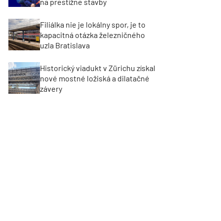
na prestížne stavby
Filiálka nie je lokálny spor, je to
kapacitná otázka železničného
uzla Bratislava
Historický viadukt v Zürichu získal
nové mostné ložiská a dilatačné
závery