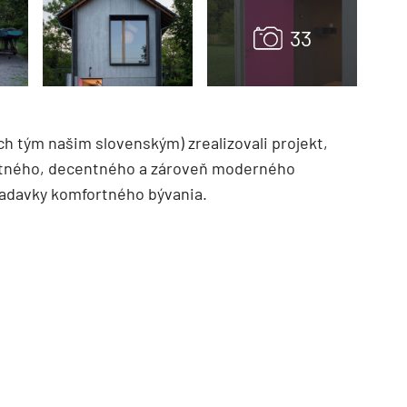
 tým našim slovenským) zrealizovali projekt,
ktného, decentného a zároveň moderného
iadavky komfortného bývania.
TZB HAUSTECHNIK 3/2026