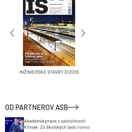
INŽINIERSKE STAVBY 3/2026
ASB
OD PARTNEROV ASB
Akadémia praxe v spoločnosti
Klimak: Zo školských lavíc rovno