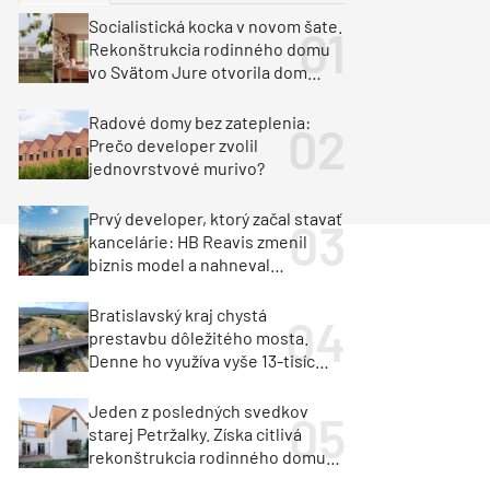
y
Klimatizácia a vetranie
Socialistická kocka v novom šate.
urz Milan Murcka
Rekonštrukcia rodinného domu
vo Svätom Jure otvorila dom
krajine aj svetlu
Radové domy bez zateplenia:
Prečo developer zvolil
jednovrstvové murivo?
Prvý developer, ktorý začal stavať
kancelárie: HB Reavis zmenil
biznis model a nahneval
investorov
Bratislavský kraj chystá
prestavbu dôležitého mosta.
Denne ho využíva vyše 13-tisíc
vozidiel
Jeden z posledných svedkov
starej Petržalky. Získa citlivá
rekonštrukcia rodinného domu
cenu za architektúru?