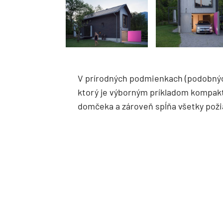
V prírodných podmienkach (podobných
ktorý je výborným príkladom kompa
domčeka a zároveň spĺňa všetky pož