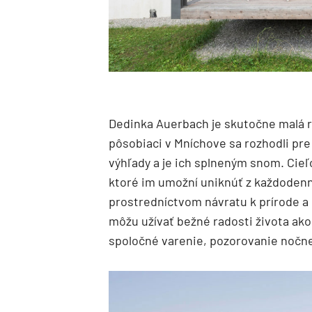
Dedinka Auerbach je skutočne malá r
pôsobiaci v Mníchove sa rozhodli pr
výhľady a je ich splneným snom. Cie
ktoré im umožní uniknúť z každoden
prostredníctvom návratu k prírode a p
môžu užívať bežné radosti života ako 
spoločné varenie, pozorovanie nočne