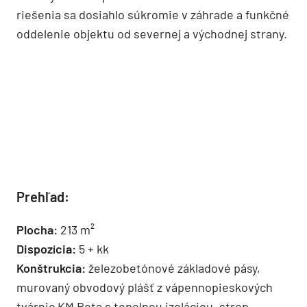
riešenia sa dosiahlo súkromie v záhrade a funkčné
oddelenie objektu od severnej a východnej strany.
Prehľad:
Plocha:
213 m²
Dispozícia:
5 + kk
Konštrukcia:
železobetónové základové pásy,
murovaný obvodový plášť z vápennopieskových
tvárnic KM Beta s tepelnou izoláciou, strop –