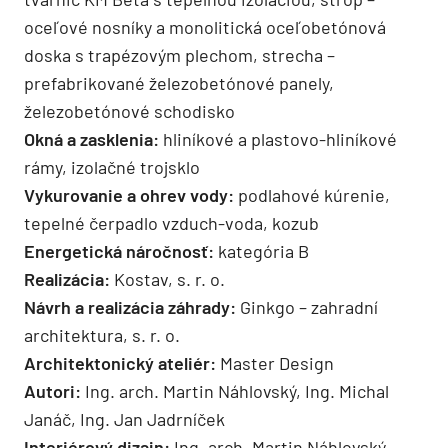
oceľové nosníky a monolitická oceľobetónová
doska s trapézovým plechom, strecha –
prefabrikované železobetónové panely,
železobetónové schodisko
Okná a zasklenia:
hliníkové a plastovo-hliníkové
rámy, izolačné trojsklo
Vykurovanie a ohrev vody:
podlahové kúrenie,
tepelné čerpadlo vzduch-voda, kozub
Energetická náročnosť:
kategória B
Realizácia:
Kostav, s. r. o.
Návrh a realizácia záhrady:
Ginkgo – zahradní
architektura, s. r. o.
Architektonický ateliér:
Master Design
Autori:
Ing. arch. Martin Náhlovský, Ing. Michal
Janáč, Ing. Jan Jadrníček
Interiérový dizajn:
Ing. arch. Martin Náhlovský