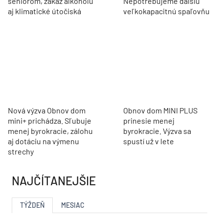
seniorom, zákaz alkoholu
Nepotrebujeme ďalšiu
aj klimatické útočiská
veľkokapacitnú spaľovňu
Nová výzva Obnov dom
Obnov dom MINI PLUS
mini+ prichádza. Sľubuje
prinesie menej
menej byrokracie, zálohu
byrokracie. Výzva sa
aj dotáciu na výmenu
spustí už v lete
strechy
NAJČÍTANEJŠIE
TÝŽDEŇ
MESIAC