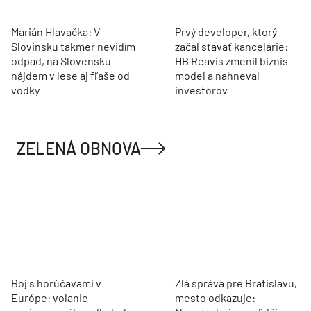
Marián Hlavačka: V
Prvý developer, ktorý
Slovinsku takmer nevidím
začal stavať kancelárie:
odpad, na Slovensku
HB Reavis zmenil biznis
nájdem v lese aj fľaše od
model a nahneval
vodky
investorov
ZELENÁ OBNOVA
Boj s horúčavami v
Zlá správa pre Bratislavu,
Európe: volanie
mesto odkazuje: