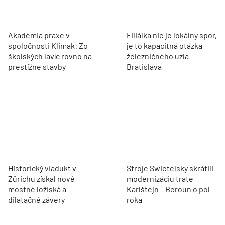
Akadémia praxe v
Filiálka nie je lokálny spor,
spoločnosti Klimak: Zo
je to kapacitná otázka
školských lavíc rovno na
železničného uzla
prestížne stavby
Bratislava
Historický viadukt v
Stroje Swietelsky skrátili
Zürichu získal nové
modernizáciu trate
mostné ložiská a
Karlštejn – Beroun o pol
dilatačné závery
roka