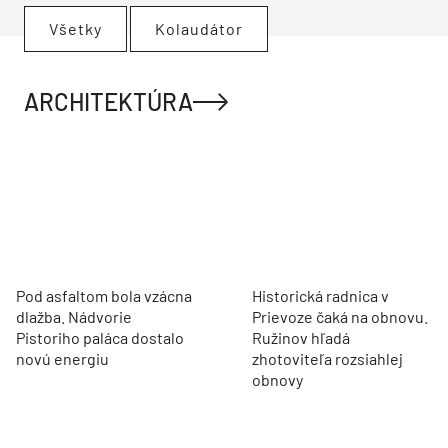
Všetky
Kolaudátor
ARCHITEKTÚRA
Pod asfaltom bola vzácna
Historická radnica v
dlažba. Nádvorie
Prievoze čaká na obnovu.
Pistoriho paláca dostalo
Ružinov hľadá
novú energiu
zhotoviteľa rozsiahlej
obnovy