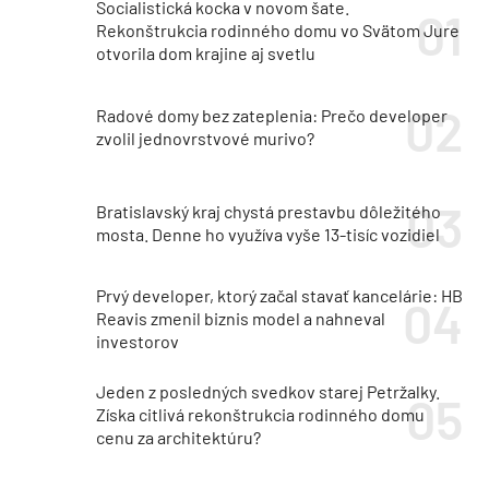
Socialistická kocka v novom šate.
Rekonštrukcia rodinného domu vo Svätom Jure
otvorila dom krajine aj svetlu
Radové domy bez zateplenia: Prečo developer
zvolil jednovrstvové murivo?
Bratislavský kraj chystá prestavbu dôležitého
mosta. Denne ho využíva vyše 13-tisíc vozidiel
Prvý developer, ktorý začal stavať kancelárie: HB
Reavis zmenil biznis model a nahneval
investorov
Jeden z posledných svedkov starej Petržalky.
Získa citlivá rekonštrukcia rodinného domu
cenu za architektúru?