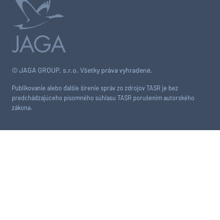
© JAGA GROUP, s.r.o. Všetky práva vyhradené.
Publikovanie alebo ďalšie šírenie správ zo zdrojov TASR je bez
predchádzajúceho písomného súhlasu TASR porušením autorského
zákona.