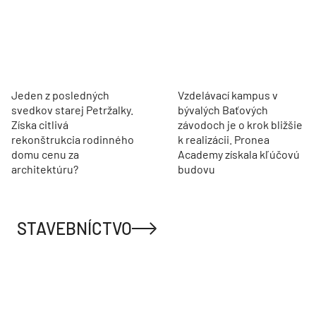
Jeden z posledných
Vzdelávací kampus v
svedkov starej Petržalky.
bývalých Baťových
Získa citlivá
závodoch je o krok bližšie
rekonštrukcia rodinného
k realizácii. Pronea
domu cenu za
Academy získala kľúčovú
architektúru?
budovu
STAVEBNÍCTVO