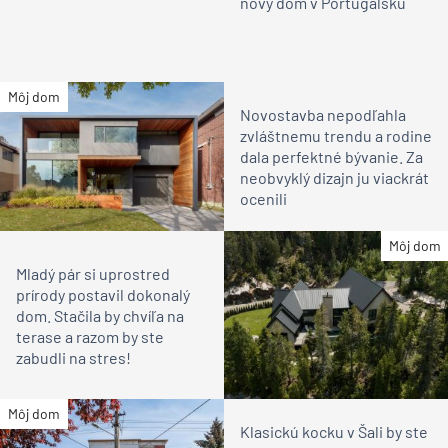
nový dom v Portugalsku
Môj dom
Novostavba nepodľahla
zvláštnemu trendu a rodine
dala perfektné bývanie. Za
neobvyklý dizajn ju viackrát
ocenili
Môj dom
Mladý pár si uprostred
prírody postavil dokonalý
dom. Stačila by chvíľa na
terase a razom by ste
zabudli na stres!
Môj dom
Klasickú kocku v Šali by ste