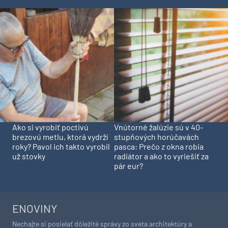
Ako si vyrobiť poctivú
Vnútorné žalúzie sú v 40-
brezovú metlu, ktorá vydrží
stupňových horúčavách
roky? Pavol ich takto vyrobil
pasca: Prečo z okna robia
už stovky
radiátor a ako to vyriešiť za
pár eur?
ENOVINY
Nechajte si posielať dôležité správy zo sveta architektúry a