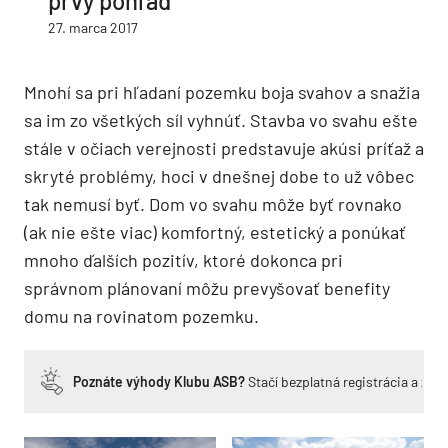
prvý pohľad
27. marca 2017
Mnohí sa pri hľadaní pozemku boja svahov a snažia
sa im zo všetkých síl vyhnúť. Stavba vo svahu ešte
stále v očiach verejnosti predstavuje akúsi príťaž a
skryté problémy, hoci v dnešnej dobe to už vôbec
tak nemusí byť. Dom vo svahu môže byť rovnako
(ak nie ešte viac) komfortný, estetický a ponúkať
mnoho ďalších pozitív, ktoré dokonca pri
správnom plánovaní môžu prevyšovať benefity
domu na rovinatom pozemku.
Poznáte výhody Klubu ASB?
Stačí bezplatná registrácia a zí