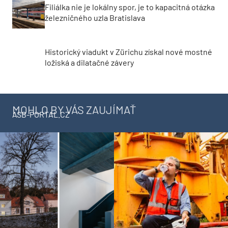
Filiálka nie je lokálny spor, je to kapacitná otázka
železničného uzla Bratislava
Historický viadukt v Zürichu získal nové mostné
ložiská a dilatačné závery
MOHLO BY VÁS ZAUJÍMAŤ
ASB-PORTAL.CZ