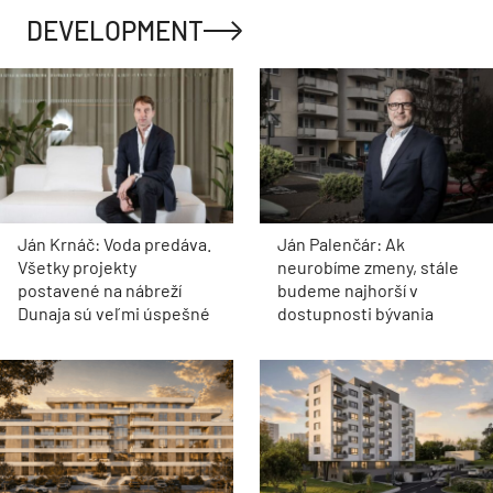
DEVELOPMENT
Ján Krnáč: Voda predáva.
Ján Palenčár: Ak
Všetky projekty
neurobíme zmeny, stále
postavené na nábreží
budeme najhorší v
Dunaja sú veľmi úspešné
dostupnosti bývania