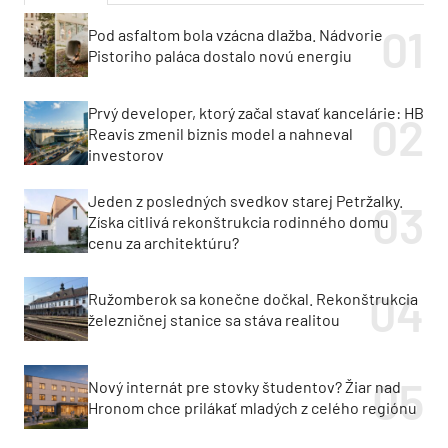
Pod asfaltom bola vzácna dlažba. Nádvorie
Pistoriho paláca dostalo novú energiu
Prvý developer, ktorý začal stavať kancelárie: HB
Reavis zmenil biznis model a nahneval
investorov
Jeden z posledných svedkov starej Petržalky.
Získa citlivá rekonštrukcia rodinného domu
cenu za architektúru?
Ružomberok sa konečne dočkal. Rekonštrukcia
železničnej stanice sa stáva realitou
Nový internát pre stovky študentov? Žiar nad
Hronom chce prilákať mladých z celého regiónu