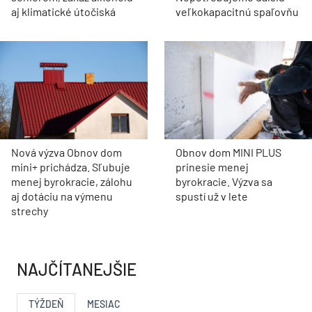
aj klimatické útočiská
veľkokapacitnú spaľovňu
Nová výzva Obnov dom
Obnov dom MINI PLUS
mini+ prichádza. Sľubuje
prinesie menej
menej byrokracie, zálohu
byrokracie. Výzva sa
aj dotáciu na výmenu
spustí už v lete
strechy
NAJČÍTANEJŠIE
TÝŽDEŇ
MESIAC