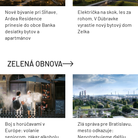
Nové bývanie pri Sĺňave.
Električka na skok, les za
Ardea Residence
rohom. V Dúbravke
prinesie do obce Banka
vyrastie nový bytový dom
desiatky bytov a
Zelka
apartmánov
ZELENÁ OBNOVA
Boj s horúčavami v
Zlá správa pre Bratislavu,
Európe: volanie
mesto odkazuje:
seniorom, zákaz alkoholu
Nepotrebujeme ďalšiu