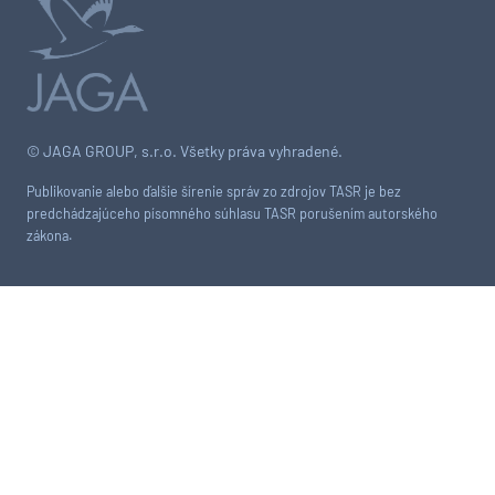
© JAGA GROUP, s.r.o. Všetky práva vyhradené.
Publikovanie alebo ďalšie šírenie správ zo zdrojov TASR je bez
predchádzajúceho písomného súhlasu TASR porušením autorského
zákona.