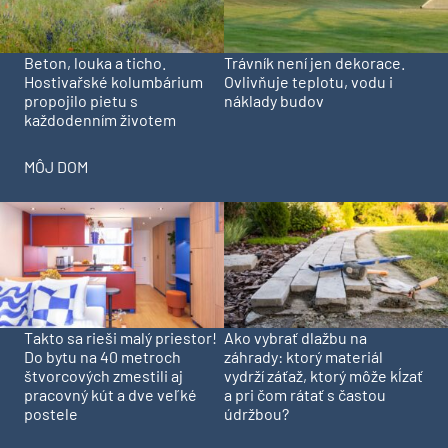
Beton, louka a ticho.
Trávník není jen dekorace.
Hostivařské kolumbárium
Ovlivňuje teplotu, vodu i
propojilo pietu s
náklady budov
každodenním životem
MÔJ DOM
Takto sa rieši malý priestor!
Ako vybrať dlažbu na
Do bytu na 40 metroch
záhrady: ktorý materiál
štvorcových zmestili aj
vydrží záťaž, ktorý môže kĺzať
pracovný kút a dve veľké
a pri čom rátať s častou
postele
údržbou?