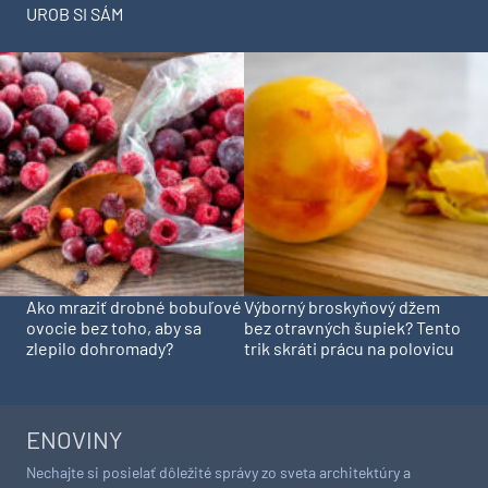
UROB SI SÁM
Ako mraziť drobné bobuľové
Výborný broskyňový džem
ovocie bez toho, aby sa
bez otravných šupiek? Tento
zlepilo dohromady?
trik skráti prácu na polovicu
ENOVINY
Nechajte si posielať dôležité správy zo sveta architektúry a