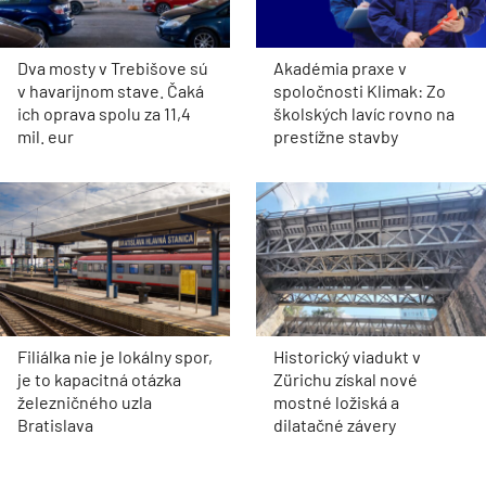
Dva mosty v Trebišove sú
Akadémia praxe v
v havarijnom stave. Čaká
spoločnosti Klimak: Zo
ich oprava spolu za 11,4
školských lavíc rovno na
mil. eur
prestížne stavby
Filiálka nie je lokálny spor,
Historický viadukt v
je to kapacitná otázka
Zürichu získal nové
železničného uzla
mostné ložiská a
Bratislava
dilatačné závery