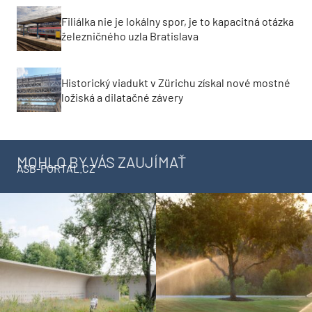
Filiálka nie je lokálny spor, je to kapacitná otázka
železničného uzla Bratislava
Historický viadukt v Zürichu získal nové mostné
ložiská a dilatačné závery
MOHLO BY VÁS ZAUJÍMAŤ
ASB-PORTAL.CZ