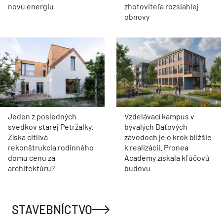
novú energiu
zhotoviteľa rozsiahlej
obnovy
Jeden z posledných
Vzdelávací kampus v
svedkov starej Petržalky.
bývalých Baťových
Získa citlivá
závodoch je o krok bližšie
rekonštrukcia rodinného
k realizácii. Pronea
domu cenu za
Academy získala kľúčovú
architektúru?
budovu
STAVEBNÍCTVO