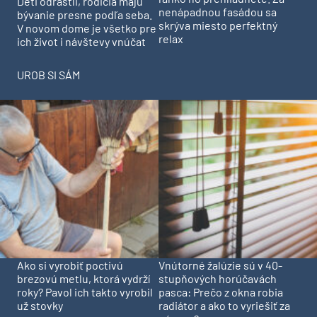
Deti odrástli, rodičia majú
nenápadnou fasádou sa
bývanie presne podľa seba.
skrýva miesto perfektný
V novom dome je všetko pre
relax
ich život i návštevy vnúčat
UROB SI SÁM
Ako si vyrobiť poctivú
Vnútorné žalúzie sú v 40-
brezovú metlu, ktorá vydrží
stupňových horúčavách
roky? Pavol ich takto vyrobil
pasca: Prečo z okna robia
už stovky
radiátor a ako to vyriešiť za