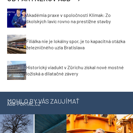
Akadémia praxe v spoločnosti Klimak: Zo
školských lavíc rovno na prestížne stavby
Filiálka nie je lokálny spor, je to kapacitná otázka
železničného uzla Bratislava
Historický viadukt v Zürichu získal nové mostné
ložiská a dilatačné závery
MOHLO BY VÁS ZAUJÍMAŤ
ASB-PORTAL.CZ