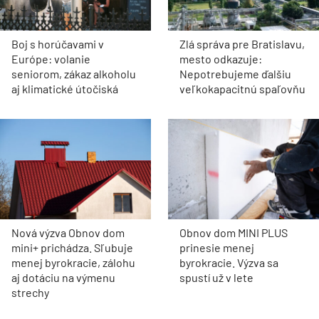
Boj s horúčavami v
Zlá správa pre Bratislavu,
Európe: volanie
mesto odkazuje:
seniorom, zákaz alkoholu
Nepotrebujeme ďalšiu
aj klimatické útočiská
veľkokapacitnú spaľovňu
Nová výzva Obnov dom
Obnov dom MINI PLUS
mini+ prichádza. Sľubuje
prinesie menej
menej byrokracie, zálohu
byrokracie. Výzva sa
aj dotáciu na výmenu
spustí už v lete
strechy