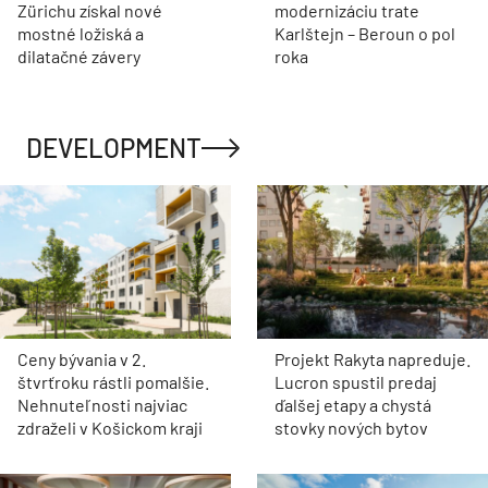
Zürichu získal nové
modernizáciu trate
mostné ložiská a
Karlštejn – Beroun o pol
dilatačné závery
roka
DEVELOPMENT
Ceny bývania v 2.
Projekt Rakyta napreduje.
štvrťroku rástli pomalšie.
Lucron spustil predaj
Nehnuteľnosti najviac
ďalšej etapy a chystá
zdraželi v Košickom kraji
stovky nových bytov