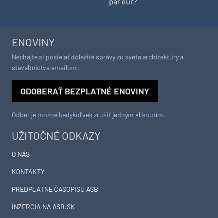
pár eur?
ENOVINY
Nechajte si posielať dôležité správy zo sveta architektúry a
stavebníctva emailom:
ODOBERAŤ BEZPLATNÉ ENOVINY
Odber je možné kedykoľvek zrušiť jedným kliknutím.
UŽITOČNÉ ODKAZY
O NÁS
KONTAKTY
PREDPLATNÉ ČASOPISU ASB
INZERCIA NA ASB.SK