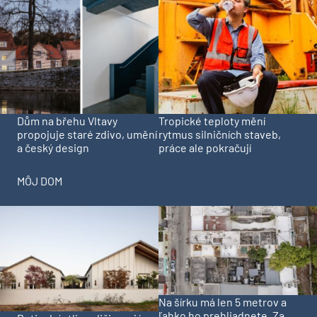
Dům na břehu Vltavy
Tropické teploty mění
propojuje staré zdivo, umění
rytmus silničních staveb,
a český design
práce ale pokračují
MÔJ DOM
Na šírku má len 5 metrov a
ľahko ho prehliadnete. Za