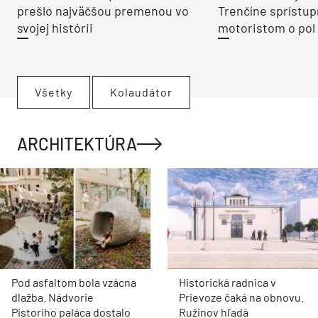
prešlo najväčšou premenou vo
Trenčíne sprístup
svojej histórii
motoristom o pol 
Všetky
Kolaudátor
ARCHITEKTÚRA
Pod asfaltom bola vzácna
Historická radnica v
dlažba. Nádvorie
Prievoze čaká na obnovu.
Pistoriho paláca dostalo
Ružinov hľadá