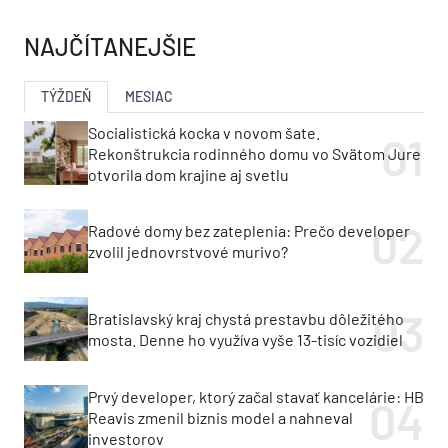
NAJČÍTANEJŠIE
TÝŽDEŇ
MESIAC
Socialistická kocka v novom šate.
Rekonštrukcia rodinného domu vo Svätom Jure
otvorila dom krajine aj svetlu
Radové domy bez zateplenia: Prečo developer
zvolil jednovrstvové murivo?
Bratislavský kraj chystá prestavbu dôležitého
mosta. Denne ho využíva vyše 13-tisíc vozidiel
Prvý developer, ktorý začal stavať kancelárie: HB
Reavis zmenil biznis model a nahneval
investorov