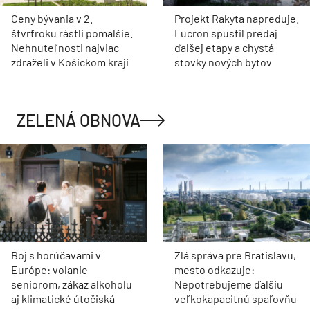
Ceny bývania v 2.
Projekt Rakyta napreduje.
štvrťroku rástli pomalšie.
Lucron spustil predaj
Nehnuteľnosti najviac
ďalšej etapy a chystá
zdraželi v Košickom kraji
stovky nových bytov
ZELENÁ OBNOVA
Boj s horúčavami v
Zlá správa pre Bratislavu,
Európe: volanie
mesto odkazuje:
seniorom, zákaz alkoholu
Nepotrebujeme ďalšiu
aj klimatické útočiská
veľkokapacitnú spaľovňu