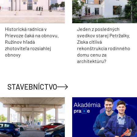
Historická radnica v
Jeden z posledných
Prievoze čaká na obnovu.
svedkov starej Petržalky.
Ružinov hľadá
Získa citlivá
zhotoviteľa rozsiahlej
rekonštrukcia rodinného
obnovy
domu cenu za
architektúru?
STAVEBNÍCTVO