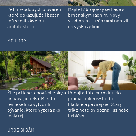
Pět novodobých plováren,
Majitel Zbrojovky se hádá s
které dokazují, že i bazén
brněnským radním. Nový
může mít skvělou
stadion za Lužánkami narazil
architekturu
na výškový limit
MÔJ DOM
Pridajte túto surovinu do
Žije pri lese, chová sliepky a
prania, obliečky budú
uspáva ju rieka. Miestni
hladšie a pevnejšie. Starý
remeselníci vytvorili
trik z hotelov poznali už naše
bývanie, ktoré vyzerá ako
babičky
malý raj
UROB SI SÁM