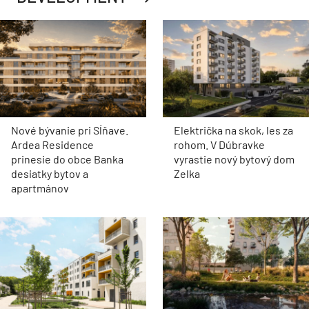
Nové bývanie pri Sĺňave.
Električka na skok, les za
Ardea Residence
rohom. V Dúbravke
prinesie do obce Banka
vyrastie nový bytový dom
desiatky bytov a
Zelka
apartmánov