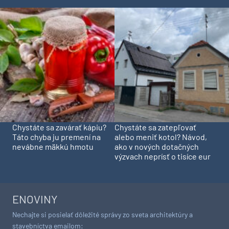
Chystáte sa zavárať kápiu?
Chystáte sa zatepľovať
Táto chyba ju premení na
alebo meniť kotol? Návod,
nevábne mäkkú hmotu
ako v nových dotačných
výzvach neprísť o tisíce eur
ENOVINY
Nechajte si posielať dôležité správy zo sveta architektúry a
stavebníctva emailom: