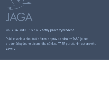
© JAGA GROUP, s.r.o. Všetky práva vyhradené.
Publikovanie alebo ďalšie šírenie správ zo zdrojov TASR je bez
predchádzajúceho písomného súhlasu TASR porušením autorského
zákona.