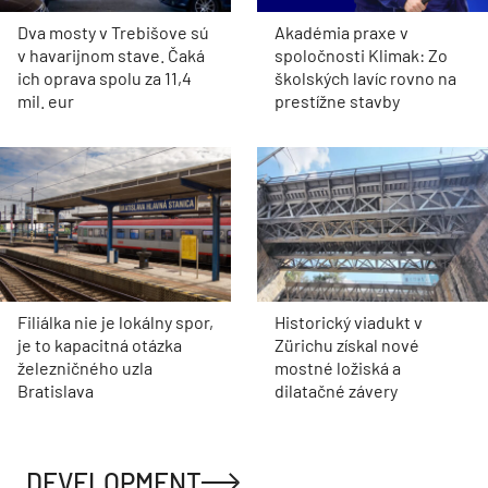
Dva mosty v Trebišove sú
Akadémia praxe v
v havarijnom stave. Čaká
spoločnosti Klimak: Zo
ich oprava spolu za 11,4
školských lavíc rovno na
mil. eur
prestížne stavby
Filiálka nie je lokálny spor,
Historický viadukt v
je to kapacitná otázka
Zürichu získal nové
železničného uzla
mostné ložiská a
Bratislava
dilatačné závery
DEVELOPMENT