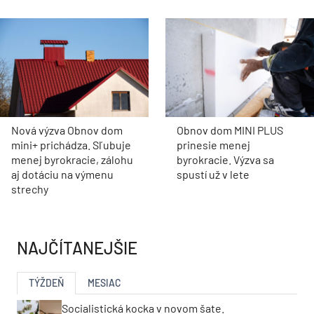
Nová výzva Obnov dom
Obnov dom MINI PLUS
mini+ prichádza. Sľubuje
prinesie menej
menej byrokracie, zálohu
byrokracie. Výzva sa
aj dotáciu na výmenu
spustí už v lete
strechy
NAJČÍTANEJŠIE
TÝŽDEŇ
MESIAC
Socialistická kocka v novom šate.