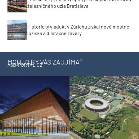
železničného uzla Bratislava
Historický viadukt v Zürichu získal nové mostné
ložiská a dilatačné závery
MOHLO BY VÁS ZAUJÍMAŤ
ASB-PORTAL.CZ