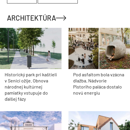
ARCHITEKTÚRA
Historický park pri kaštieli
Pod asfaltom bola vzácna
v Senici ožije. Obnova
dlažba. Nádvorie
národnej kultúrnej
Pistoriho paláca dostalo
pamiatky vstupuje do
novú energiu
ďalšej fázy