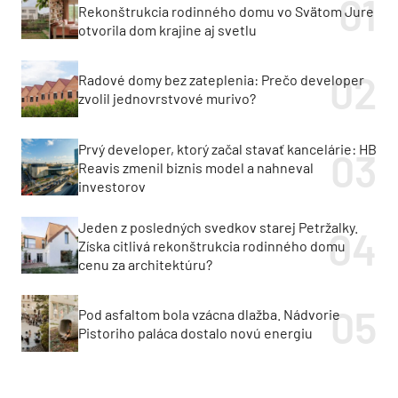
Rekonštrukcia rodinného domu vo Svätom Jure
otvorila dom krajine aj svetlu
Radové domy bez zateplenia: Prečo developer
zvolil jednovrstvové murivo?
Prvý developer, ktorý začal stavať kancelárie: HB
Reavis zmenil biznis model a nahneval
investorov
Jeden z posledných svedkov starej Petržalky.
Získa citlivá rekonštrukcia rodinného domu
cenu za architektúru?
Pod asfaltom bola vzácna dlažba. Nádvorie
Pistoriho paláca dostalo novú energiu