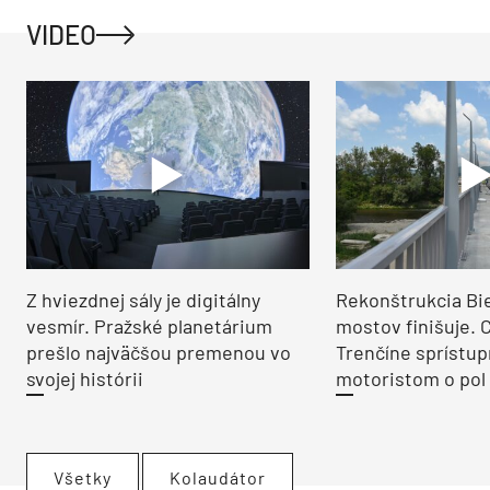
VIDEO
Z hviezdnej sály je digitálny
Rekonštrukcia Bi
vesmír. Pražské planetárium
mostov finišuje. 
prešlo najväčšou premenou vo
Trenčíne sprístup
svojej histórii
motoristom o pol 
Všetky
Kolaudátor