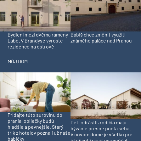
Bydlení mezi dvěma rameny
Babiš chce změnit využití
Labe. V Brandýse vyroste
známého paláce nad Prahou
rezidence na ostrově
MÔJ DOM
Pridajte túto surovinu do
prania, obliečky budú
Deti odrástli, rodičia majú
hladšie a pevnejšie. Starý
bývanie presne podľa seba.
trik z hotelov poznali už naše
V novom dome je všetko pre
babičky
ich život i návštevy vnúčat