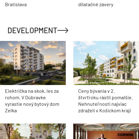
Bratislava
dilatačné závery
DEVELOPMENT
Električka na skok, les za
Ceny bývania v 2.
rohom. V Dúbravke
štvrťroku rástli pomalšie.
vyrastie nový bytový dom
Nehnuteľnosti najviac
Zelka
zdraželi v Košickom kraji