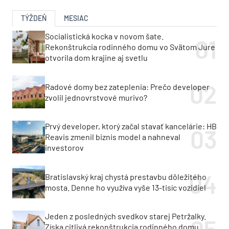
TÝŽDEŇ
MESIAC
Socialistická kocka v novom šate.
Rekonštrukcia rodinného domu vo Svätom Jure
otvorila dom krajine aj svetlu
Radové domy bez zateplenia: Prečo developer
zvolil jednovrstvové murivo?
Prvý developer, ktorý začal stavať kancelárie: HB
Reavis zmenil biznis model a nahneval
investorov
Bratislavský kraj chystá prestavbu dôležitého
mosta. Denne ho využíva vyše 13-tisíc vozidiel
Jeden z posledných svedkov starej Petržalky.
Získa citlivá rekonštrukcia rodinného domu