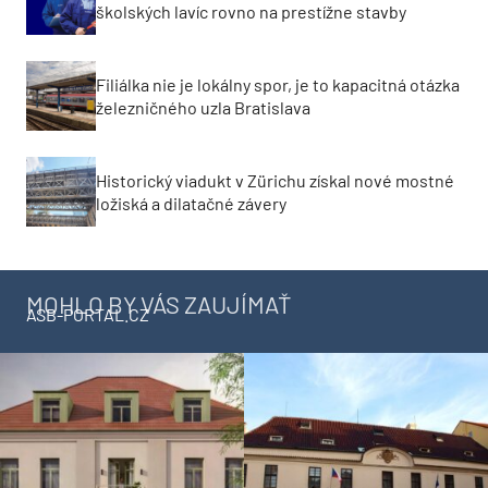
školských lavíc rovno na prestížne stavby
Filiálka nie je lokálny spor, je to kapacitná otázka
železničného uzla Bratislava
Historický viadukt v Zürichu získal nové mostné
ložiská a dilatačné závery
MOHLO BY VÁS ZAUJÍMAŤ
ASB-PORTAL.CZ