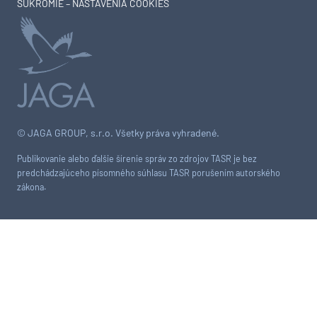
SÚKROMIE – NASTAVENIA COOKIES
© JAGA GROUP, s.r.o. Všetky práva vyhradené.
Publikovanie alebo ďalšie šírenie správ zo zdrojov TASR je bez
predchádzajúceho písomného súhlasu TASR porušením autorského
zákona.