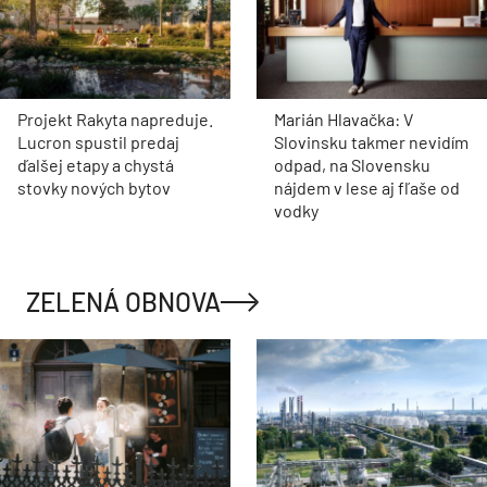
Projekt Rakyta napreduje.
Marián Hlavačka: V
Lucron spustil predaj
Slovinsku takmer nevidím
ďalšej etapy a chystá
odpad, na Slovensku
stovky nových bytov
nájdem v lese aj fľaše od
vodky
ZELENÁ OBNOVA