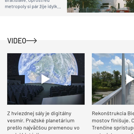
metropoly si pár žije idylku
ako na vidieku
VIDEO
Z hviezdnej sály je digitálny
Rekonštrukcia Bi
vesmír. Pražské planetárium
mostov finišuje. 
prešlo najväčšou premenou vo
Trenčíne sprístup