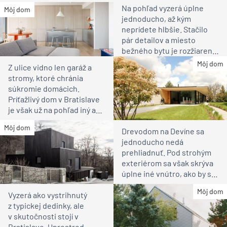
Na pohľad vyzerá úplne
Môj dom
jednoducho, až kým
neprídete hlbšie. Stačilo
pár detailov a miesto
bežného bytu je rozžiarené
bývanie pre rodinu
Môj dom
Z ulice vidno len garáž a
stromy, ktoré chránia
súkromie domácich.
Príťažlivý dom v Bratislave
je však už na pohľad iný ako
susedia
Môj dom
Drevodom na Devíne sa
jednoducho nedá
prehliadnuť. Pod strohým
exteriérom sa však skrýva
úplne iné vnútro, ako by ste
čakali
Môj dom
Vyzerá ako vystrihnutý
z typickej dedinky, ale
v skutočnosti stojí v
Bratislave. Uprostred