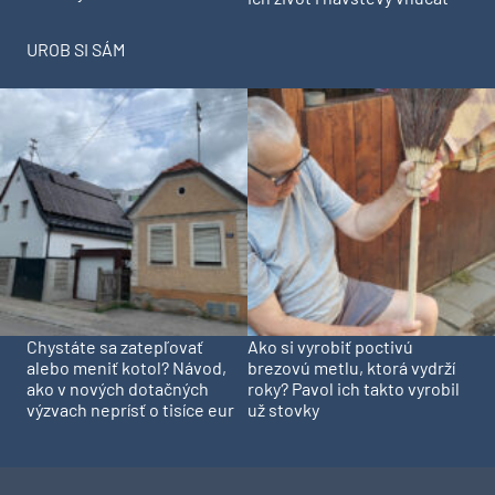
UROB SI SÁM
Chystáte sa zatepľovať
Ako si vyrobiť poctivú
alebo meniť kotol? Návod,
brezovú metlu, ktorá vydrží
ako v nových dotačných
roky? Pavol ich takto vyrobil
výzvach neprísť o tisíce eur
už stovky