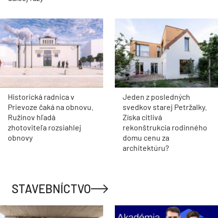
Historická radnica v
Jeden z posledných
Prievoze čaká na obnovu.
svedkov starej Petržalky.
Ružinov hľadá
Získa citlivá
zhotoviteľa rozsiahlej
rekonštrukcia rodinného
obnovy
domu cenu za
architektúru?
STAVEBNÍCTVO