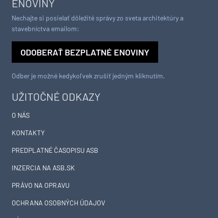
ENOVINY
Nechajte si posielať dôležité správy zo sveta architektúry a
stavebníctva emailom:
ODOBERAŤ BEZPLATNÉ ENOVINY
Odber je možné kedykoľvek zrušiť jedným kliknutím.
UŽITOČNÉ ODKAZY
O NÁS
KONTAKTY
PREDPLATNÉ ČASOPISU ASB
INZERCIA NA ASB.SK
PRÁVO NA OPRAVU
OCHRANA OSOBNÝCH ÚDAJOV