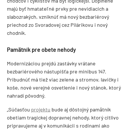
chodcov i cyklistov má byť logickejší. Doplnené
majú byť hmatateľné prvky pre nevidiacich a
slabozrakých, vzniknúť má nový bezbariérový
priechod zo Svoradovej cez Pilárikovu i nový
chodník.
Pamätník pre obete nehody
Modernizáciou prejdú zastávky vrátane
bezbariérového nástupišťa pre minibus 147.
Pribudnúť má tiež viac zelene a stromov, lavičky i
koše, nové verejné osvetlenie i nový stánok, ktorý
nahradí pôvodný.
„Súčasťou
projektu
bude aj dôstojný pamätník
obetiam tragickej dopravnej nehody, ktorý citlivo
pripravujeme aj v komunikácii s rodinami ako