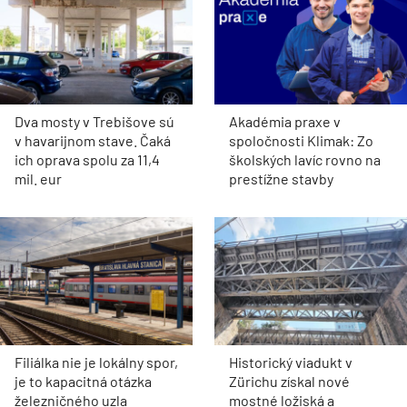
Dva mosty v Trebišove sú
Akadémia praxe v
v havarijnom stave. Čaká
spoločnosti Klimak: Zo
ich oprava spolu za 11,4
školských lavíc rovno na
mil. eur
prestížne stavby
Filiálka nie je lokálny spor,
Historický viadukt v
je to kapacitná otázka
Zürichu získal nové
železničného uzla
mostné ložiská a