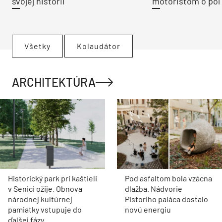
svojej histórii
motoristom o pol 
Všetky
Kolaudátor
ARCHITEKTÚRA
Historický park pri kaštieli
Pod asfaltom bola vzácna
v Senici ožije. Obnova
dlažba. Nádvorie
národnej kultúrnej
Pistoriho paláca dostalo
pamiatky vstupuje do
novú energiu
ďalšej fázy