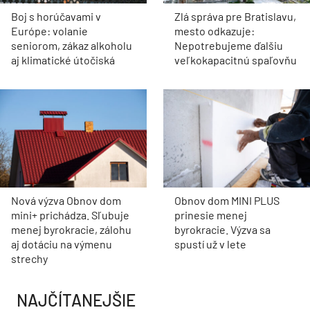
Boj s horúčavami v
Zlá správa pre Bratislavu,
Európe: volanie
mesto odkazuje:
seniorom, zákaz alkoholu
Nepotrebujeme ďalšiu
aj klimatické útočiská
veľkokapacitnú spaľovňu
Nová výzva Obnov dom
Obnov dom MINI PLUS
mini+ prichádza. Sľubuje
prinesie menej
menej byrokracie, zálohu
byrokracie. Výzva sa
aj dotáciu na výmenu
spustí už v lete
strechy
NAJČÍTANEJŠIE