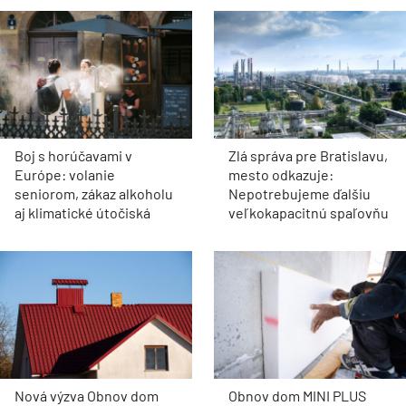
Boj s horúčavami v
Zlá správa pre Bratislavu,
Európe: volanie
mesto odkazuje:
seniorom, zákaz alkoholu
Nepotrebujeme ďalšiu
aj klimatické útočiská
veľkokapacitnú spaľovňu
Nová výzva Obnov dom
Obnov dom MINI PLUS