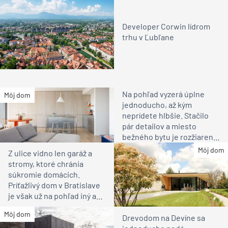
Developer Corwin lídrom
trhu v Ľubľane
Na pohľad vyzerá úplne
Môj dom
jednoducho, až kým
neprídete hlbšie. Stačilo
pár detailov a miesto
bežného bytu je rozžiarené
bývanie pre rodinu
Môj dom
Z ulice vidno len garáž a
stromy, ktoré chránia
súkromie domácich.
Príťažlivý dom v Bratislave
je však už na pohľad iný ako
susedia
Môj dom
Drevodom na Devíne sa