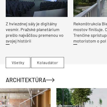
Z hviezdnej sály je digitálny
Rekonštrukcia Bi
vesmír. Pražské planetárium
mostov finišuje. 
prešlo najväčšou premenou vo
Trenčíne sprístup
svojej histórii
motoristom o pol 
Všetky
Kolaudátor
ARCHITEKTÚRA