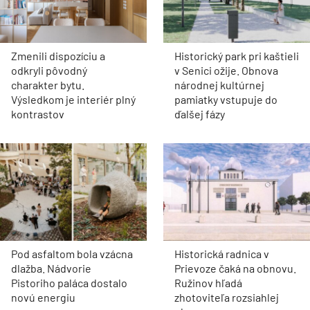
Zmenili dispozíciu a
Historický park pri kaštieli
odkryli pôvodný
v Senici ožije. Obnova
charakter bytu.
národnej kultúrnej
Výsledkom je interiér plný
pamiatky vstupuje do
kontrastov
ďalšej fázy
Pod asfaltom bola vzácna
Historická radnica v
dlažba. Nádvorie
Prievoze čaká na obnovu.
Pistoriho paláca dostalo
Ružinov hľadá
novú energiu
zhotoviteľa rozsiahlej