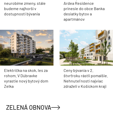
neurobíme zmeny, stále
Ardea Residence
budeme najhorší v
prinesie do obce Banka
dostupnosti bývania
desiatky bytov a
apartmánov
Električka na skok, les za
Ceny bývania v 2.
rohom. V Dúbravke
štvrťroku rástli pomalšie.
vyrastie nový bytový dom
Nehnuteľnosti najviac
Zelka
zdraželi v Košickom kraji
ZELENÁ OBNOVA