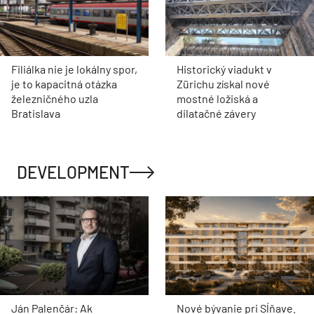
Filiálka nie je lokálny spor,
Historický viadukt v
je to kapacitná otázka
Zürichu získal nové
železničného uzla
mostné ložiská a
Bratislava
dilatačné závery
DEVELOPMENT
Ján Palenčár: Ak
Nové bývanie pri Sĺňave.