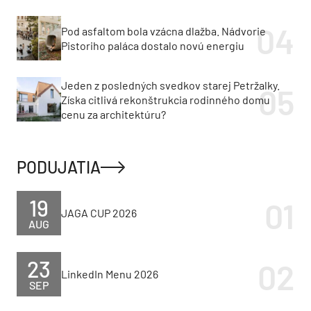
Pod asfaltom bola vzácna dlažba. Nádvorie
Pistoriho paláca dostalo novú energiu
Jeden z posledných svedkov starej Petržalky.
Získa citlivá rekonštrukcia rodinného domu
cenu za architektúru?
PODUJATIA
19
JAGA CUP 2026
AUG
23
LinkedIn Menu 2026
SEP