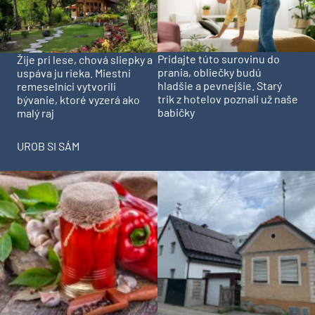
Pridajte túto surovinu do
Žije pri lese, chová sliepky a
prania, obliečky budú
uspáva ju rieka. Miestni
hladšie a pevnejšie. Starý
remeselníci vytvorili
trik z hotelov poznali už naše
bývanie, ktoré vyzerá ako
babičky
malý raj
UROB SI SÁM