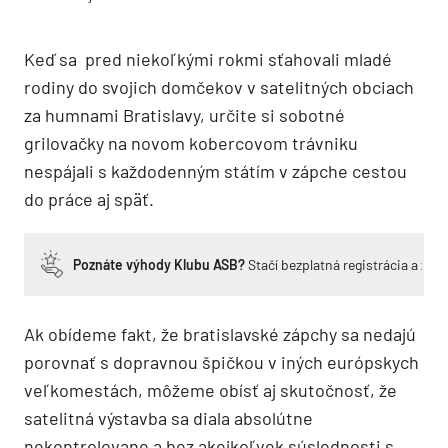
Keď sa pred niekoľkými rokmi sťahovali mladé
rodiny do svojich domčekov v satelitných obciach
za humnami Bratislavy, určite si sobotné
grilovačky na novom kobercovom trávniku
nespájali s každodenným státím v zápche cestou
do práce aj späť.
Poznáte výhody Klubu ASB?
Stačí bezplatná registrácia a zí
Ak obídeme fakt, že bratislavské zápchy sa nedajú
porovnať s dopravnou špičkou v iných európskych
veľkomestách, môžeme obísť aj skutočnosť, že
satelitná výstavba sa diala absolútne
nekontrolovane a bez akejkoľvek súslednosti s