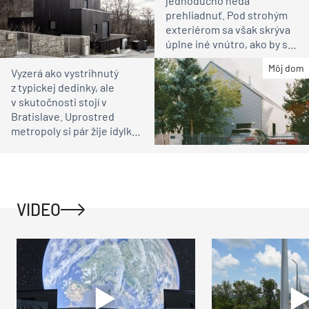
jednoducho nedá
prehliadnuť. Pod strohým
exteriérom sa však skrýva
úplne iné vnútro, ako by ste
čakali
Môj dom
Vyzerá ako vystrihnutý
z typickej dedinky, ale
v skutočnosti stojí v
Bratislave. Uprostred
metropoly si pár žije idylku
ako na vidieku
VIDEO