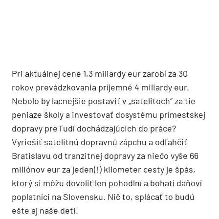
Pri aktuálnej cene 1,3 miliardy eur zarobí za 30
rokov prevádzkovania príjemné 4 miliardy eur.
Nebolo by lacnejšie postaviť v „satelitoch“ za tie
peniaze školy a investovať dosystému prímestskej
dopravy pre ľudí dochádzajúcich do práce?
Vyriešiť satelitnú dopravnú zápchu a odľahčiť
Bratislavu od tranzitnej dopravy za niečo vyše 66
miliónov eur za jeden(!) kilometer cesty je špás,
ktorý si môžu dovoliť len pohodlní a bohatí daňoví
poplatníci na Slovensku. Nič to, splácať to budú
ešte aj naše deti.