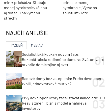
mini+ prichádza. Sľubuje
prinesie menej
menej byrokracie, zálohu
byrokracie. Výzva sa
aj dotáciu na výmenu
spustí už v lete
strechy
NAJČÍTANEJŠIE
TÝŽDEŇ
MESIAC
Socialistická kocka v novom šate.
Rekonštrukcia rodinného domu vo Svätom Jure
otvorila dom krajine aj svetlu
Radové domy bez zateplenia: Prečo developer
zvolil jednovrstvové murivo?
Prvý developer, ktorý začal stavať kancelárie: HB
Reavis zmenil biznis model a nahneval
investorov