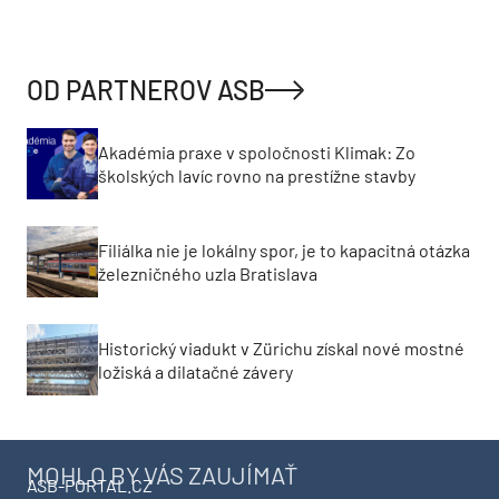
OD PARTNEROV ASB
Akadémia praxe v spoločnosti Klimak: Zo
školských lavíc rovno na prestížne stavby
Filiálka nie je lokálny spor, je to kapacitná otázka
železničného uzla Bratislava
Historický viadukt v Zürichu získal nové mostné
ložiská a dilatačné závery
MOHLO BY VÁS ZAUJÍMAŤ
ASB-PORTAL.CZ