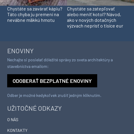
Chystáte sa zavárať kápiu?
Chystáte sa zatepľovať
Táto chyba ju premení na
alebo meniť kotol? Návod,
nevábne mäkkú hmotu
ako v nových dotačných
výzvach neprísť o tisíce eur
ENOVINY
Nechajte si posielať dôležité správy zo sveta architektúry a
stavebníctva emailom:
ODOBERAŤ BEZPLATNÉ ENOVINY
Odber je možné kedykoľvek zrušiť jedným kliknutím.
UŽITOČNÉ ODKAZY
O NÁS
KONTAKTY