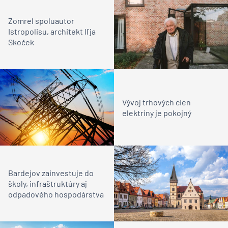
Zomrel spoluautor
Istropolisu, architekt Iľja
Skoček
Vývoj trhových cien
elektriny je pokojný
Bardejov zainvestuje do
školy, infraštruktúry aj
odpadového hospodárstva