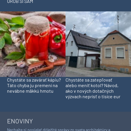
UROB SI SÁM
Chystáte sa zavárať kápiu?
Chystáte sa zatepľovať
Táto chyba ju premení na
alebo meniť kotol? Návod,
nevábne mäkkú hmotu
ako v nových dotačných
výzvach neprísť o tisíce eur
ENOVINY
Nechajte si posielať dôležité správy zo sveta architektúry a