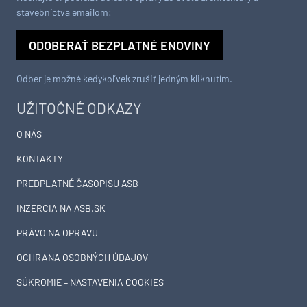
stavebníctva emailom:
ODOBERAŤ BEZPLATNÉ ENOVINY
Odber je možné kedykoľvek zrušiť jedným kliknutím.
UŽITOČNÉ ODKAZY
O NÁS
KONTAKTY
PREDPLATNÉ ČASOPISU ASB
INZERCIA NA ASB.SK
PRÁVO NA OPRAVU
OCHRANA OSOBNÝCH ÚDAJOV
SÚKROMIE – NASTAVENIA COOKIES