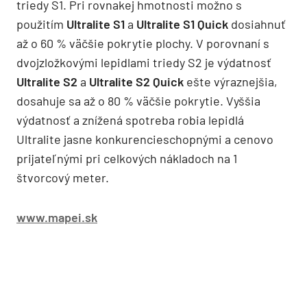
triedy S1. Pri rovnakej hmotnosti možno s
použitím
Ultralite S1
a
Ultralite S1 Quick
dosiahnuť
až o 60 % väčšie pokrytie plochy. V porovnaní s
dvojzložkovými lepidlami triedy S2 je výdatnosť
Ultralite S2
a
Ultralite S2 Quick
ešte výraznejšia,
dosahuje sa až o 80 % väčšie pokrytie. Vyššia
výdatnosť a znížená spotreba robia lepidlá
Ultralite jasne konkurencieschopnými a cenovo
prijateľnými pri celkových nákladoch na 1
štvorcový meter.
www.mapei.sk