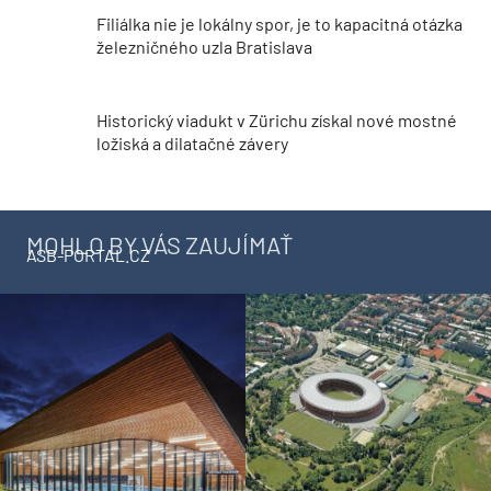
Filiálka nie je lokálny spor, je to kapacitná otázka
železničného uzla Bratislava
Historický viadukt v Zürichu získal nové mostné
ložiská a dilatačné závery
MOHLO BY VÁS ZAUJÍMAŤ
ASB-PORTAL.CZ