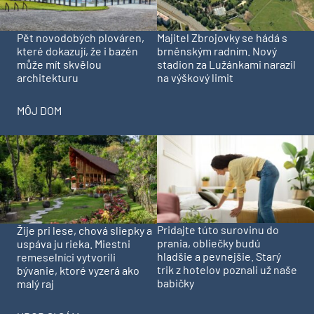
Pět novodobých plováren,
Majitel Zbrojovky se hádá s
které dokazují, že i bazén
brněnským radním. Nový
může mít skvělou
stadion za Lužánkami narazil
architekturu
na výškový limit
MÔJ DOM
Pridajte túto surovinu do
Žije pri lese, chová sliepky a
prania, obliečky budú
uspáva ju rieka. Miestni
hladšie a pevnejšie. Starý
remeselníci vytvorili
trik z hotelov poznali už naše
bývanie, ktoré vyzerá ako
babičky
malý raj