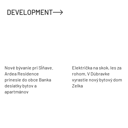
DEVELOPMENT
Nové bývanie pri Sĺňave.
Električka na skok, les za
Ardea Residence
rohom. V Dúbravke
prinesie do obce Banka
vyrastie nový bytový dom
desiatky bytov a
Zelka
apartmánov