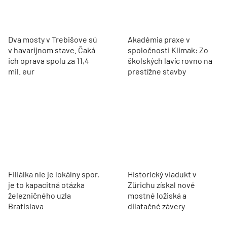
Dva mosty v Trebišove sú
Akadémia praxe v
v havarijnom stave. Čaká
spoločnosti Klimak: Zo
ich oprava spolu za 11,4
školských lavíc rovno na
mil. eur
prestížne stavby
Filiálka nie je lokálny spor,
Historický viadukt v
je to kapacitná otázka
Zürichu získal nové
železničného uzla
mostné ložiská a
Bratislava
dilatačné závery