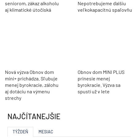
seniorom, zákaz alkoholu
Nepotrebujeme ďalšiu
aj klimatické útočiská
veľkokapacitnú spaľovňu
Nová výzva Obnov dom
Obnov dom MINI PLUS
mini+ prichádza. Sľubuje
prinesie menej
menej byrokracie, zálohu
byrokracie. Výzva sa
aj dotáciu na výmenu
spustí už v lete
strechy
NAJČÍTANEJŠIE
TÝŽDEŇ
MESIAC