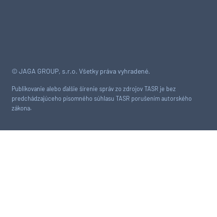
© JAGA GROUP, s.r.o. Všetky práva vyhradené.
Publikovanie alebo ďalšie šírenie správ zo zdrojov TASR je bez
predchádzajúceho písomného súhlasu TASR porušením autorského
zákona.