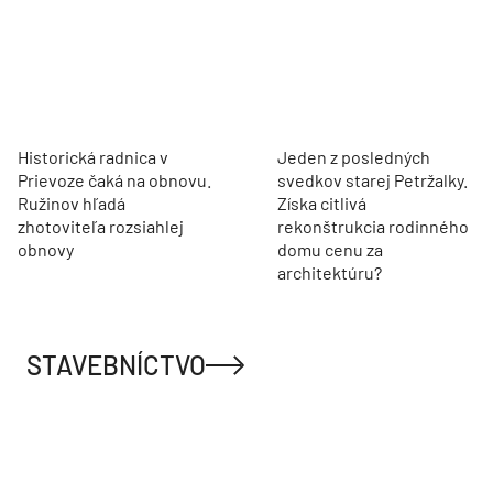
Historická radnica v
Jeden z posledných
Prievoze čaká na obnovu.
svedkov starej Petržalky.
Ružinov hľadá
Získa citlivá
zhotoviteľa rozsiahlej
rekonštrukcia rodinného
obnovy
domu cenu za
architektúru?
STAVEBNÍCTVO