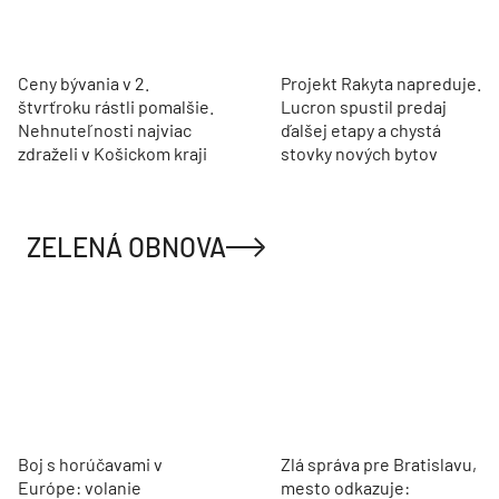
Ceny bývania v 2.
Projekt Rakyta napreduje.
štvrťroku rástli pomalšie.
Lucron spustil predaj
Nehnuteľnosti najviac
ďalšej etapy a chystá
zdraželi v Košickom kraji
stovky nových bytov
ZELENÁ OBNOVA
Boj s horúčavami v
Zlá správa pre Bratislavu,
Európe: volanie
mesto odkazuje: