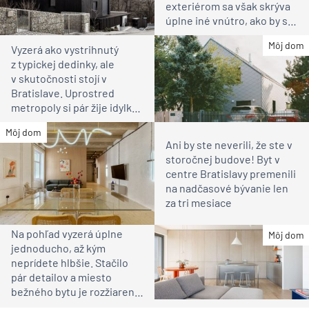
exteriérom sa však skrýva
úplne iné vnútro, ako by ste
čakali
Môj dom
Vyzerá ako vystrihnutý
z typickej dedinky, ale
v skutočnosti stojí v
Bratislave. Uprostred
metropoly si pár žije idylku
ako na vidieku
Môj dom
Ani by ste neverili, že ste v
storočnej budove! Byt v
centre Bratislavy premenili
na nadčasové bývanie len
za tri mesiace
Na pohľad vyzerá úplne
Môj dom
jednoducho, až kým
neprídete hlbšie. Stačilo
pár detailov a miesto
bežného bytu je rozžiarené
bývanie pre rodinu