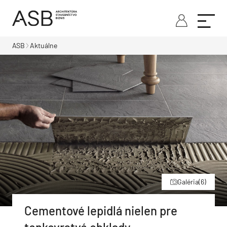
ASB
Aktuálne
Galéria
(6)
Cementové lepidlá nielen pre