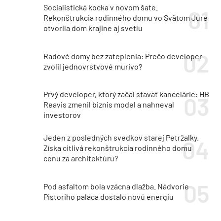
Socialistická kocka v novom šate.
Rekonštrukcia rodinného domu vo Svätom Jure
otvorila dom krajine aj svetlu
Radové domy bez zateplenia: Prečo developer
zvolil jednovrstvové murivo?
Prvý developer, ktorý začal stavať kancelárie: HB
Reavis zmenil biznis model a nahneval
investorov
Jeden z posledných svedkov starej Petržalky.
Získa citlivá rekonštrukcia rodinného domu
cenu za architektúru?
Pod asfaltom bola vzácna dlažba. Nádvorie
Pistoriho paláca dostalo novú energiu