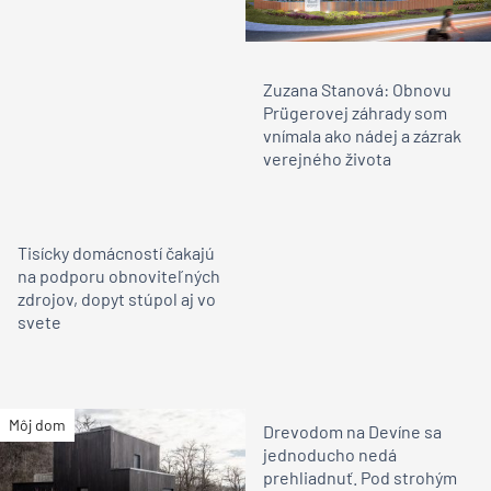
Zuzana Stanová: Obnovu
Prügerovej záhrady som
vnímala ako nádej a zázrak
verejného života
Tisícky domácností čakajú
na podporu obnoviteľných
zdrojov, dopyt stúpol aj vo
svete
Môj dom
Drevodom na Devíne sa
jednoducho nedá
prehliadnuť. Pod strohým