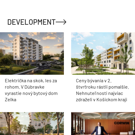
DEVELOPMENT
Električka na skok, les za
Ceny bývania v 2.
rohom. V Dúbravke
štvrťroku rástli pomalšie.
vyrastie nový bytový dom
Nehnuteľnosti najviac
Zelka
zdraželi v Košickom kraji