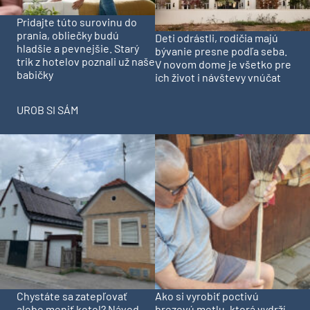
Pridajte túto surovinu do
prania, obliečky budú
Deti odrástli, rodičia majú
hladšie a pevnejšie. Starý
bývanie presne podľa seba.
trik z hotelov poznali už naše
V novom dome je všetko pre
babičky
ich život i návštevy vnúčat
UROB SI SÁM
Chystáte sa zatepľovať
Ako si vyrobiť poctivú
alebo meniť kotol? Návod,
brezovú metlu, ktorá vydrží