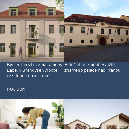
Bydlení mezi dvěma rameny
Babiš chce změnit využití
Labe. V Brandýse vyroste
známého paláce nad Prahou
rezidence na ostrově
MÔJ DOM