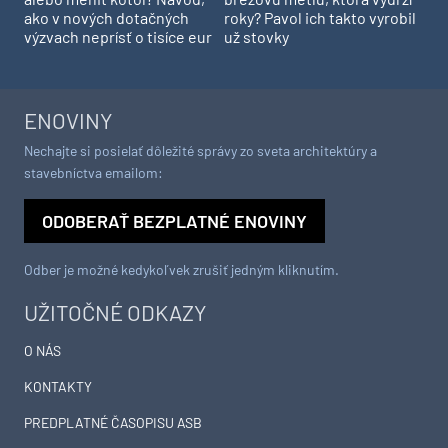
ako v nových dotačných
roky? Pavol ich takto vyrobil
výzvach neprísť o tisíce eur
už stovky
ENOVINY
Nechajte si posielať dôležité správy zo sveta architektúry a
stavebníctva emailom:
ODOBERAŤ BEZPLATNÉ ENOVINY
Odber je možné kedykoľvek zrušiť jedným kliknutím.
UŽITOČNÉ ODKAZY
O NÁS
KONTAKTY
PREDPLATNÉ ČASOPISU ASB