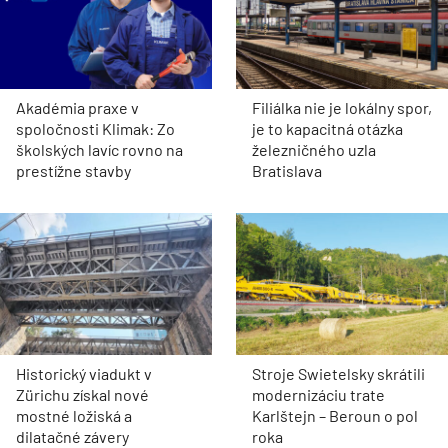
Akadémia praxe v
Filiálka nie je lokálny spor,
spoločnosti Klimak: Zo
je to kapacitná otázka
školských lavíc rovno na
železničného uzla
prestížne stavby
Bratislava
Historický viadukt v
Stroje Swietelsky skrátili
Zürichu získal nové
modernizáciu trate
mostné ložiská a
Karlštejn – Beroun o pol
dilatačné závery
roka