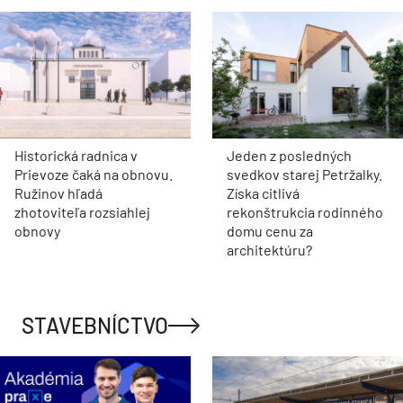
Historická radnica v
Jeden z posledných
Prievoze čaká na obnovu.
svedkov starej Petržalky.
Ružinov hľadá
Získa citlivá
zhotoviteľa rozsiahlej
rekonštrukcia rodinného
obnovy
domu cenu za
architektúru?
STAVEBNÍCTVO