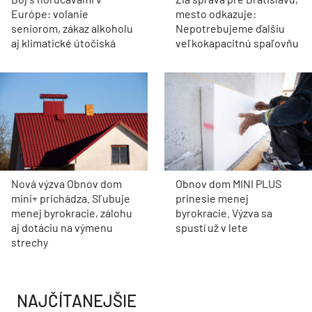
Európe: volanie
mesto odkazuje:
seniorom, zákaz alkoholu
Nepotrebujeme ďalšiu
aj klimatické útočiská
veľkokapacitnú spaľovňu
Nová výzva Obnov dom
Obnov dom MINI PLUS
mini+ prichádza. Sľubuje
prinesie menej
menej byrokracie, zálohu
byrokracie. Výzva sa
aj dotáciu na výmenu
spustí už v lete
strechy
NAJČÍTANEJŠIE