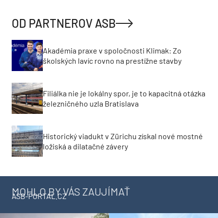
OD PARTNEROV ASB
Akadémia praxe v spoločnosti Klimak: Zo
školských lavíc rovno na prestížne stavby
Filiálka nie je lokálny spor, je to kapacitná otázka
železničného uzla Bratislava
Historický viadukt v Zürichu získal nové mostné
ložiská a dilatačné závery
MOHLO BY VÁS ZAUJÍMAŤ
ASB-PORTAL.CZ