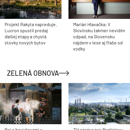
Projekt Rakyta napreduje.
Marián Hlavačka: V
Lucron spustil predaj
Slovinsku takmer nevidím
ďalšej etapy a chystá
odpad, na Slovensku
stovky nových bytov
nájdem v lese aj fľaše od
vodky
ZELENÁ OBNOVA
Boj s horúčavami v
Zlá správa pre Bratislavu,