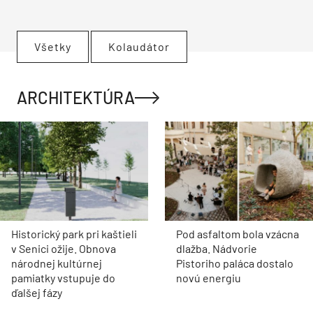
Všetky
Kolaudátor
ARCHITEKTÚRA
Historický park pri kaštieli
Pod asfaltom bola vzácna
v Senici ožije. Obnova
dlažba. Nádvorie
národnej kultúrnej
Pistoriho paláca dostalo
pamiatky vstupuje do
novú energiu
ďalšej fázy