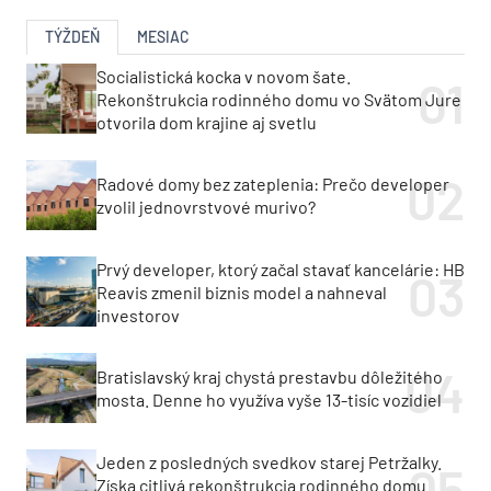
TÝŽDEŇ
MESIAC
Socialistická kocka v novom šate.
Rekonštrukcia rodinného domu vo Svätom Jure
otvorila dom krajine aj svetlu
Radové domy bez zateplenia: Prečo developer
zvolil jednovrstvové murivo?
Prvý developer, ktorý začal stavať kancelárie: HB
Reavis zmenil biznis model a nahneval
investorov
Bratislavský kraj chystá prestavbu dôležitého
mosta. Denne ho využíva vyše 13-tisíc vozidiel
Jeden z posledných svedkov starej Petržalky.
Získa citlivá rekonštrukcia rodinného domu