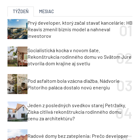
TÝŽDEŇ
MESIAC
Prvý developer, ktorý začal stavať kancelárie: HB
Reavis zmenil biznis model a nahneval
investorov
Socialistická kocka v novom šate.
Rekonštrukcia rodinného domu vo Svätom Jure
otvorila dom krajine aj svetlu
Pod asfaltom bola vzácna dlažba. Nádvorie
Pistoriho paláca dostalo novú energiu
Jeden z posledných svedkov starej Petržalky.
Získa citlivá rekonštrukcia rodinného domu
cenu za architektúru?
Radové domy bez zateplenia: Prečo developer