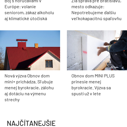
Boj s horúčavami v
Zlá správa pre Bratislavu,
Európe: volanie
mesto odkazuje:
seniorom, zákaz alkoholu
Nepotrebujeme ďalšiu
aj klimatické útočiská
veľkokapacitnú spaľovňu
Nová výzva Obnov dom
Obnov dom MINI PLUS
mini+ prichádza. Sľubuje
prinesie menej
menej byrokracie, zálohu
byrokracie. Výzva sa
aj dotáciu na výmenu
spustí už v lete
strechy
NAJČÍTANEJŠIE