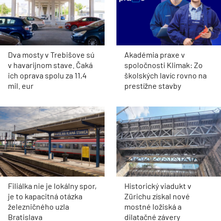
Dva mosty v Trebišove sú
Akadémia praxe v
v havarijnom stave. Čaká
spoločnosti Klimak: Zo
ich oprava spolu za 11,4
školských lavíc rovno na
mil. eur
prestížne stavby
Filiálka nie je lokálny spor,
Historický viadukt v
je to kapacitná otázka
Zürichu získal nové
železničného uzla
mostné ložiská a
Bratislava
dilatačné závery