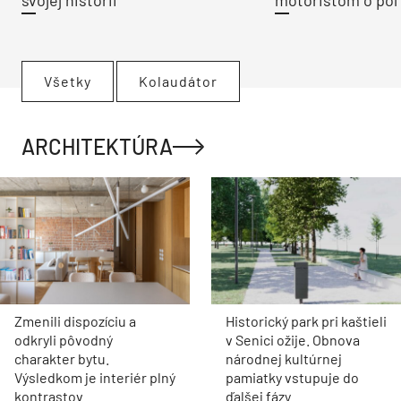
svojej histórii
motoristom o pol 
Všetky
Kolaudátor
ARCHITEKTÚRA
Zmenili dispozíciu a
Historický park pri kaštieli
odkryli pôvodný
v Senici ožije. Obnova
charakter bytu.
národnej kultúrnej
Výsledkom je interiér plný
pamiatky vstupuje do
kontrastov
ďalšej fázy