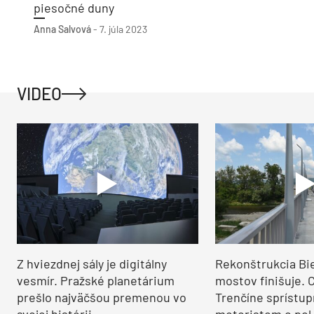
piesočné duny
Anna Salvová
-
7. júla 2023
VIDEO
Z hviezdnej sály je digitálny
Rekonštrukcia Bi
vesmír. Pražské planetárium
mostov finišuje. 
prešlo najväčšou premenou vo
Trenčíne sprístup