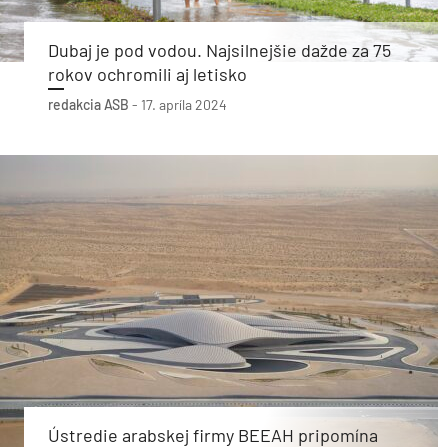
Dubaj je pod vodou. Najsilnejšie dažde za 75
rokov ochromili aj letisko
redakcia ASB
-
17. apríla 2024
Ústredie arabskej firmy BEEAH pripomína