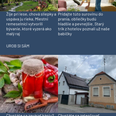
Pridajte túto surovinu do
Žije pri lese, chová sliepky a
prania, obliečky budú
uspáva ju rieka. Miestni
hladšie a pevnejšie. Starý
remeselníci vytvorili
trik z hotelov poznali už naše
bývanie, ktoré vyzerá ako
babičky
malý raj
UROB SI SÁM
Chystáte sa zavárať kápiu?
Chystáte sa zatepľovať