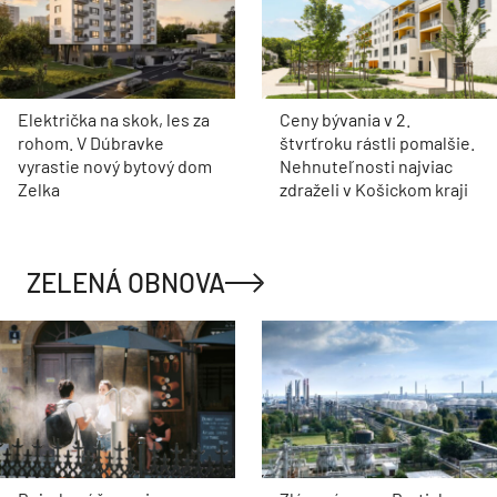
Električka na skok, les za
Ceny bývania v 2.
rohom. V Dúbravke
štvrťroku rástli pomalšie.
vyrastie nový bytový dom
Nehnuteľnosti najviac
Zelka
zdraželi v Košickom kraji
ZELENÁ OBNOVA