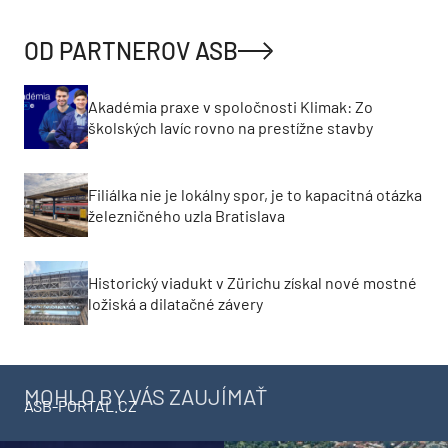
OD PARTNEROV ASB
Akadémia praxe v spoločnosti Klimak: Zo
školských lavíc rovno na prestížne stavby
Filiálka nie je lokálny spor, je to kapacitná otázka
železničného uzla Bratislava
Historický viadukt v Zürichu získal nové mostné
ložiská a dilatačné závery
MOHLO BY VÁS ZAUJÍMAŤ
ASB-PORTAL.CZ