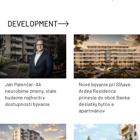
DEVELOPMENT
Ján Palenčár: Ak
Nové bývanie pri Sĺňave.
neurobíme zmeny, stále
Ardea Residence
budeme najhorší v
prinesie do obce Banka
dostupnosti bývania
desiatky bytov a
apartmánov