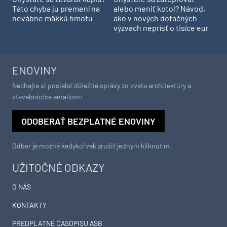
Táto chyba ju premení na
alebo meniť kotol? Návod,
nevábne mäkkú hmotu
ako v nových dotačných
výzvach neprísť o tisíce eur
ENOVINY
Nechajte si posielať dôležité správy zo sveta architektúry a
stavebníctva emailom:
ODOBERAŤ BEZPLATNÉ ENOVINY
Odber je možné kedykoľvek zrušiť jedným kliknutím.
UŽITOČNÉ ODKAZY
O NÁS
KONTAKTY
PREDPLATNÉ ČASOPISU ASB