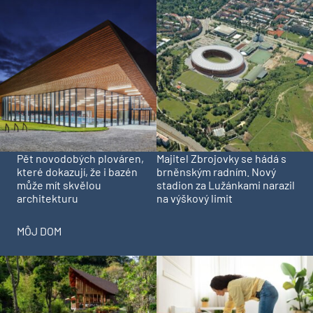
Pět novodobých plováren,
Majitel Zbrojovky se hádá s
které dokazují, že i bazén
brněnským radním. Nový
může mít skvělou
stadion za Lužánkami narazil
architekturu
na výškový limit
MÔJ DOM