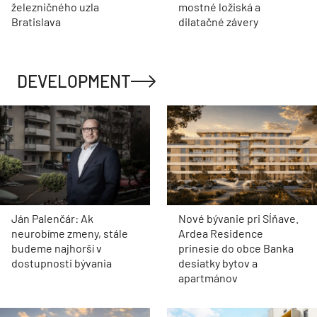
železničného uzla
mostné ložiská a
Bratislava
dilatačné závery
DEVELOPMENT
Ján Palenčár: Ak
Nové bývanie pri Sĺňave.
neurobíme zmeny, stále
Ardea Residence
budeme najhorší v
prinesie do obce Banka
dostupnosti bývania
desiatky bytov a
apartmánov