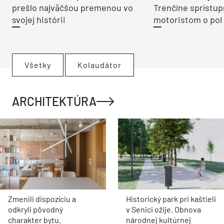
prešlo najväčšou premenou vo
Trenčíne sprístup
svojej histórii
motoristom o pol 
Všetky
Kolaudátor
ARCHITEKTÚRA
Zmenili dispozíciu a
Historický park pri kaštieli
odkryli pôvodný
v Senici ožije. Obnova
charakter bytu.
národnej kultúrnej