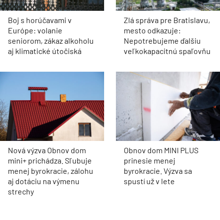
Boj s horúčavami v
Zlá správa pre Bratislavu,
Európe: volanie
mesto odkazuje:
seniorom, zákaz alkoholu
Nepotrebujeme ďalšiu
aj klimatické útočiská
veľkokapacitnú spaľovňu
Nová výzva Obnov dom
Obnov dom MINI PLUS
mini+ prichádza. Sľubuje
prinesie menej
menej byrokracie, zálohu
byrokracie. Výzva sa
aj dotáciu na výmenu
spustí už v lete
strechy