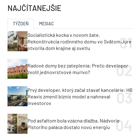
NAJČÍTANEJŠIE
TÝŽDEŇ
MESIAC
Socialistická kocka v novom šate.
Rekonštrukcia rodinného domu vo Svätom Jure
otvorila dom krajine aj svetlu
Radové domy bez zateplenia: Prečo developer
zvolil jednovrstvové murivo?
Prvý developer, ktorý začal stavať kancelárie: HB
Reavis zmenil biznis model a nahneval
investorov
Pod asfaltom bola vzácna dlažba. Nádvorie
Pistoriho paláca dostalo novú energiu