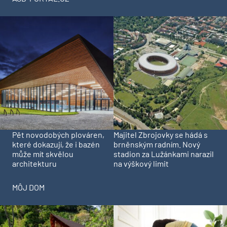
Pět novodobých plováren,
Majitel Zbrojovky se hádá s
které dokazují, že i bazén
brněnským radním. Nový
může mít skvělou
stadion za Lužánkami narazil
architekturu
na výškový limit
MÔJ DOM