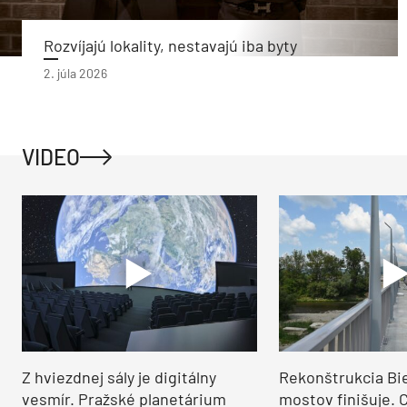
Rozvíjajú lokality, nestavajú iba byty
2. júla 2026
VIDEO
Z hviezdnej sály je digitálny
Rekonštrukcia Bi
vesmír. Pražské planetárium
mostov finišuje. 