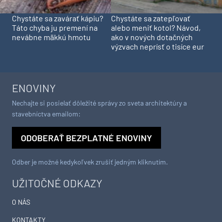
Chystáte sa zavárať kápiu?
Chystáte sa zatepľovať
Táto chyba ju premení na
alebo meniť kotol? Návod,
nevábne mäkkú hmotu
ako v nových dotačných
výzvach neprísť o tisíce eur
ENOVINY
Nechajte si posielať dôležité správy zo sveta architektúry a
stavebníctva emailom:
ODOBERAŤ BEZPLATNÉ ENOVINY
Odber je možné kedykoľvek zrušiť jedným kliknutím.
UŽITOČNÉ ODKAZY
O NÁS
KONTAKTY