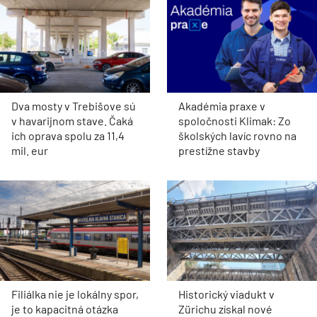
Dva mosty v Trebišove sú
Akadémia praxe v
v havarijnom stave. Čaká
spoločnosti Klimak: Zo
ich oprava spolu za 11,4
školských lavíc rovno na
mil. eur
prestížne stavby
Filiálka nie je lokálny spor,
Historický viadukt v
je to kapacitná otázka
Zürichu získal nové