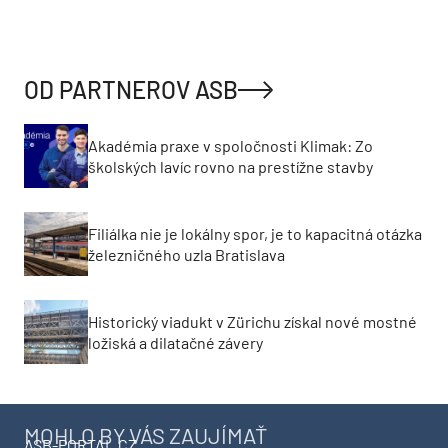
OD PARTNEROV ASB
Akadémia praxe v spoločnosti Klimak: Zo
školských lavíc rovno na prestížne stavby
Filiálka nie je lokálny spor, je to kapacitná otázka
železničného uzla Bratislava
Historický viadukt v Zürichu získal nové mostné
ložiská a dilatačné závery
MOHLO BY VÁS ZAUJÍMAŤ
ASB-PORTAL.CZ