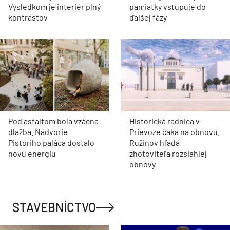
Výsledkom je interiér plný
pamiatky vstupuje do
kontrastov
ďalšej fázy
Pod asfaltom bola vzácna
Historická radnica v
dlažba. Nádvorie
Prievoze čaká na obnovu.
Pistoriho paláca dostalo
Ružinov hľadá
novú energiu
zhotoviteľa rozsiahlej
obnovy
STAVEBNÍCTVO