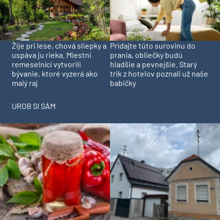
Pridajte túto surovinu do
Žije pri lese, chová sliepky a
prania, obliečky budú
uspáva ju rieka. Miestni
hladšie a pevnejšie. Starý
remeselníci vytvorili
trik z hotelov poznali už naše
bývanie, ktoré vyzerá ako
babičky
malý raj
UROB SI SÁM