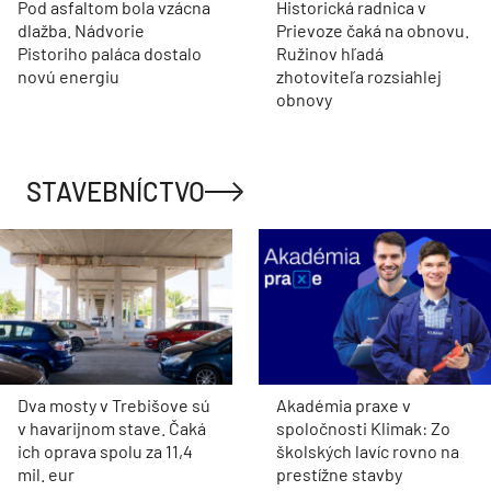
Pod asfaltom bola vzácna
Historická radnica v
dlažba. Nádvorie
Prievoze čaká na obnovu.
Pistoriho paláca dostalo
Ružinov hľadá
novú energiu
zhotoviteľa rozsiahlej
obnovy
STAVEBNÍCTVO
Dva mosty v Trebišove sú
Akadémia praxe v
v havarijnom stave. Čaká
spoločnosti Klimak: Zo
ich oprava spolu za 11,4
školských lavíc rovno na
mil. eur
prestížne stavby