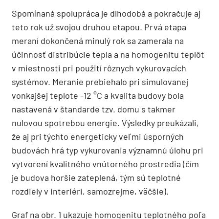
Spomínaná spolupráca je dlhodobá a pokračuje aj
teto rok už svojou druhou etapou. Prvá etapa
meraní dokončená minulý rok sa zamerala na
účinnosť distribúcie tepla a na homogenitu teplôt
v miestnosti pri použití rôznych vykurovacích
systémov. Meranie prebiehalo pri simulovanej
vonkajšej teplote -12 °C a kvalita budovy bola
nastavená v štandarde tzv. domu s takmer
nulovou spotrebou energie. Výsledky preukázali,
že aj pri týchto energeticky veľmi úsporných
budovách hrá typ vykurovania významnú úlohu pri
vytvorení kvalitného vnútorného prostredia (čím
je budova horšie zateplená, tým sú teplotné
rozdiely v interiéri, samozrejme, väčšie).
Graf na obr. 1 ukazuje homogenitu teplotného poľa