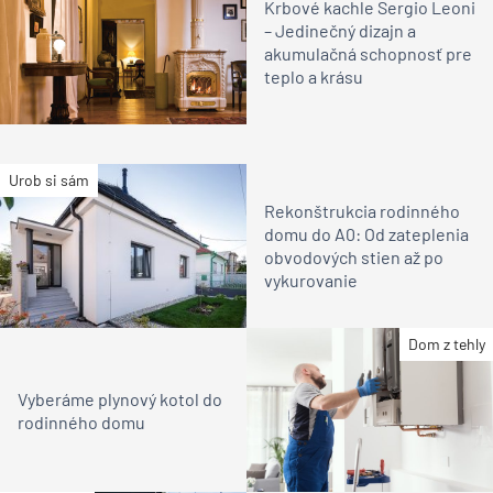
Krbové kachle Sergio Leoni
– Jedinečný dizajn a
akumulačná schopnosť pre
teplo a krásu
Urob si sám
Rekonštrukcia rodinného
domu do A0: Od zateplenia
obvodových stien až po
vykurovanie
Dom z tehly
Vyberáme plynový kotol do
rodinného domu