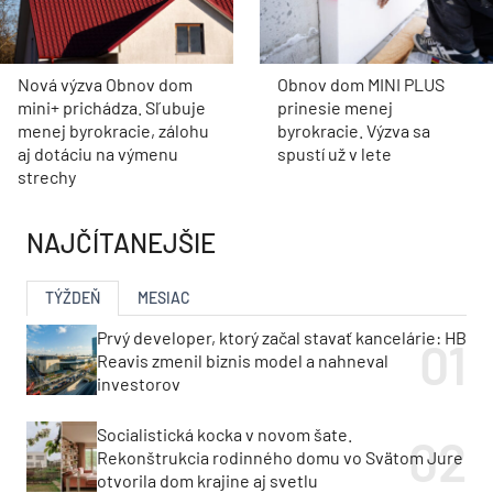
Nová výzva Obnov dom
Obnov dom MINI PLUS
mini+ prichádza. Sľubuje
prinesie menej
menej byrokracie, zálohu
byrokracie. Výzva sa
aj dotáciu na výmenu
spustí už v lete
strechy
NAJČÍTANEJŠIE
TÝŽDEŇ
MESIAC
Prvý developer, ktorý začal stavať kancelárie: HB
Reavis zmenil biznis model a nahneval
investorov
Socialistická kocka v novom šate.
Rekonštrukcia rodinného domu vo Svätom Jure
otvorila dom krajine aj svetlu