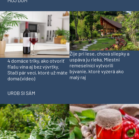
MÔJ DOM
Žije pri lese, chová sliepky a
uspáva ju rieka. Miestni
4 domáce triky, ako otvoriť
remeselníci vytvorili
fľašu vína aj bez vývrtky.
bývanie, ktoré vyzerá ako
Stačí pár vecí, ktoré už máte
malý raj
doma (video)
UROB SI SÁM