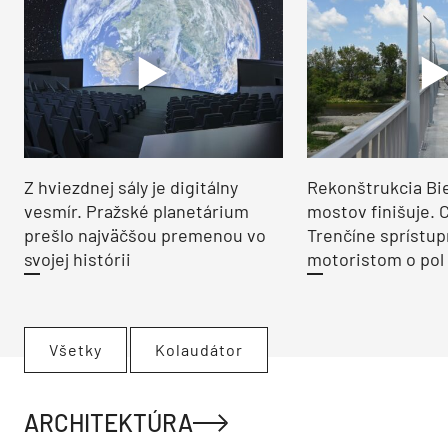
Z hviezdnej sály je digitálny
Rekonštrukcia Bi
vesmír. Pražské planetárium
mostov finišuje. 
prešlo najväčšou premenou vo
Trenčíne sprístup
svojej histórii
motoristom o pol 
Všetky
Kolaudátor
ARCHITEKTÚRA