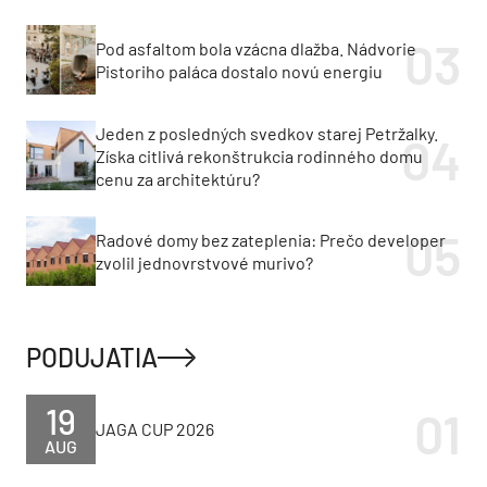
Pod asfaltom bola vzácna dlažba. Nádvorie
Pistoriho paláca dostalo novú energiu
Jeden z posledných svedkov starej Petržalky.
Získa citlivá rekonštrukcia rodinného domu
cenu za architektúru?
Radové domy bez zateplenia: Prečo developer
zvolil jednovrstvové murivo?
PODUJATIA
19
JAGA CUP 2026
AUG