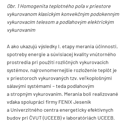
Obr. 1 Homogenita teplotného poľa v priestore
vykurovanom klasickým konvekčným podokenným
vykurovacím telesom a podlahovým elektrickým
vykurovaním
A ako ukazujú výsledky I. etapy merania účinnosti,
spotreby energie a súvisiacej kvality vnútorného
prostredia pri použití rozličných vykurovacích
systémov, najrovnomernejšie rozloženie teplôt je
v priestoroch vykurovaných tzv. veľkoplošnými
sálavými systémami – teda podlahovým
a stropným vykurovaním. Merania boli realizované
vďaka spolupráci firmy FENIX Jeseník
a Univerzitného centra energeticky efektívnych
budov pri ČVUT (UCEEB) v laboratóriách UCEEB.