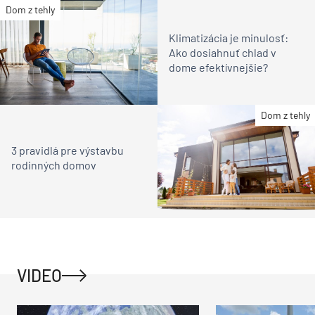
Dom z tehly
Klimatizácia je minulosť:
Ako dosiahnuť chlad v
dome efektívnejšie?
Dom z tehly
3 pravidlá pre výstavbu
rodinných domov
VIDEO