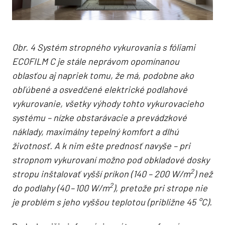
Obr. 4 Systém stropného vykurovania s fóliami
ECOFILM C je stále neprávom opomínanou
oblasťou aj napriek tomu, že má, podobne ako
obľúbené a osvedčené elektrické podlahové
vykurovanie, všetky výhody tohto vykurovacieho
systému – nízke obstarávacie a prevádzkové
náklady, maximálny tepelný komfort a dlhú
životnosť. A k nim ešte prednosť navyše – pri
stropnom vykurovaní možno pod obkladové dosky
2
stropu inštalovať vyšší príkon (140 – 200 W/m
) než
2
do podlahy (40 – 100 W/m
), pretože pri strope nie
je problém s jeho vyššou teplotou (približne 45 °C).