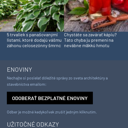
5 trvaliek s panašovanými
Chystáte sa zavárať kápiu?
listami, ktoré dodajú vášmu
Táto chyba ju premení na
záhonu celosezónny šmrnc
nevábne mäkkú hmotu
ENOVINY
Nechajte si posielať dôležité správy zo sveta architektúry a
stavebníctva emailom:
ODOBERAŤ BEZPLATNÉ ENOVINY
Odber je možné kedykoľvek zrušiť jedným kliknutím.
UŽITOČNÉ ODKAZY