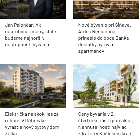
Ján Palenčár: Ak
Nové bývanie pri Sĺňave.
neurobíme zmeny, stále
Ardea Residence
budeme najhorší v
prinesie do obce Banka
dostupnosti bývania
desiatky bytov a
apartmánov
Električka na skok, les za
Ceny bývania v 2.
rohom. V Dúbravke
štvrťroku rástli pomalšie.
vyrastie nový bytový dom
Nehnuteľnosti najviac
Zelka
zdraželi v Košickom kraji