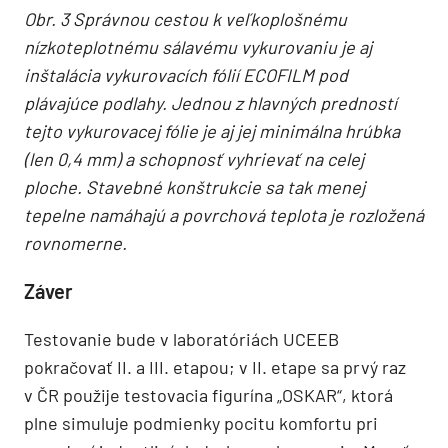
Obr. 3 Správnou cestou k veľkoplošnému
nízkoteplotnému sálavému vykurovaniu je aj
inštalácia vykurovacích fólií ECOFILM pod
plávajúce podlahy. Jednou z hlavných predností
tejto vykurovacej fólie je aj jej minimálna hrúbka
(len 0,4 mm) a schopnosť vyhrievať na celej
ploche. Stavebné konštrukcie sa tak menej
tepelne namáhajú a povrchová teplota je rozložená
rovnomerne.
Záver
Testovanie bude v laboratóriách UCEEB
pokračovať II. a III. etapou; v II. etape sa prvý raz
v ČR použije testovacia figurína ­„OSKAR“, ktorá
plne simuluje podmienky pocitu komfortu pri