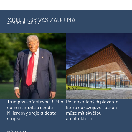
MOHLO BY VÁS ZAUJÍMAŤ
ASB-PORTAL.CZ
Trumpova přestavba Bílého
Pět novodobých plováren,
domu narazila u soudu.
které dokazují, že i bazén
Miliardový projekt dostal
může mít skvělou
stopku
architekturu