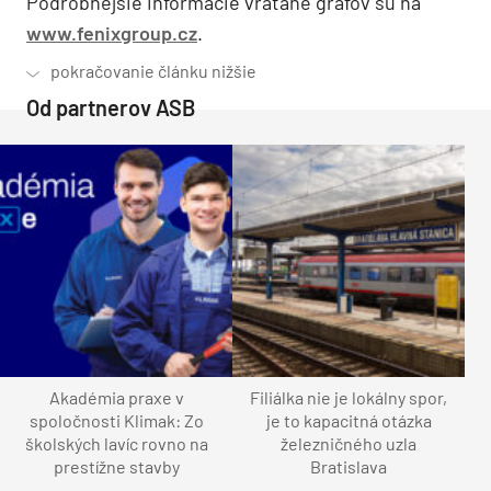
Podrobnejšie informácie vrátane grafov sú na
www.fenixgroup.cz
.
Od partnerov ASB
Akadémia praxe v
Filiálka nie je lokálny spor,
spoločnosti Klimak: Zo
je to kapacitná otázka
školských lavíc rovno na
železničného uzla
prestížne stavby
Bratislava