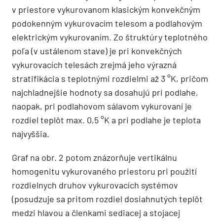
v priestore vykurovanom klasickým konvekčným
podokenným vykurovacím telesom a podlahovým
elektrickým vykurovaním. Zo štruktúry teplotného
poľa (v ustálenom stave) je pri konvekčných
vykurovacích telesách zrejmá jeho výrazná
stratifikácia s teplotnými rozdielmi až 3 °K, pričom
najchladnejšie hodnoty sa dosahujú pri podlahe,
naopak, pri podlahovom sálavom vykurovaní je
rozdiel teplôt max. 0,5 °K a pri podlahe je teplota
najvyššia.
Graf na obr. 2 potom znázorňuje vertikálnu
homogenitu vykurovaného priestoru pri použití
rozdielnych druhov vykurovacích systémov
(posudzuje sa pritom rozdiel dosiahnutých teplôt
medzi hlavou a členkami sediacej a stojacej