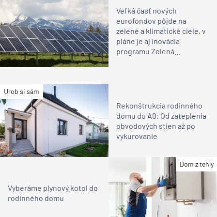
Veľká časť nových
eurofondov pôjde na
zelené a klimatické ciele, v
pláne je aj inovácia
programu Zelená
domácnostiam
Urob si sám
Rekonštrukcia rodinného
domu do A0: Od zateplenia
obvodových stien až po
vykurovanie
Dom z tehly
Vyberáme plynový kotol do
rodinného domu