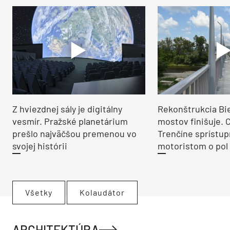
Z hviezdnej sály je digitálny
Rekonštrukcia Bi
vesmír. Pražské planetárium
mostov finišuje. 
prešlo najväčšou premenou vo
Trenčíne sprístup
svojej histórii
motoristom o pol 
Všetky
Kolaudátor
ARCHITEKTÚRA