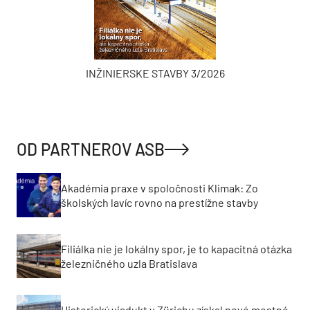
INŽINIERSKE STAVBY 3/2026
OD PARTNEROV ASB
Akadémia praxe v spoločnosti Klimak: Zo
školských lavíc rovno na prestížne stavby
Filiálka nie je lokálny spor, je to kapacitná otázka
železničného uzla Bratislava
Historický viadukt v Zürichu získal nové mostné