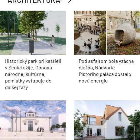
Historický park pri kaštieli
Pod asfaltom bola vzácna
v Senici ožije. Obnova
dlažba. Nádvorie
národnej kultúrnej
Pistoriho paláca dostalo
pamiatky vstupuje do
novú energiu
ďalšej fázy