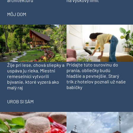
architekturu
na výškový limit
MÔJ DOM
Pridajte túto surovinu do
Žije pri lese, chová sliepky a
prania, obliečky budú
uspáva ju rieka. Miestni
hladšie a pevnejšie. Starý
remeselníci vytvorili
trik z hotelov poznali už naše
bývanie, ktoré vyzerá ako
babičky
malý raj
UROB SI SÁM