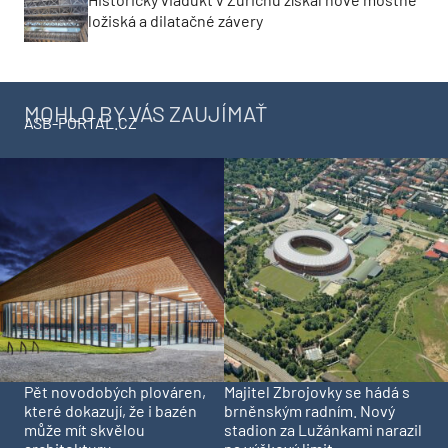
ložiská a dilatačné závery
MOHLO BY VÁS ZAUJÍMAŤ
ASB-PORTAL.CZ
Pět novodobých plováren,
Majitel Zbrojovky se hádá s
které dokazují, že i bazén
brněnským radním. Nový
může mít skvělou
stadion za Lužánkami narazil