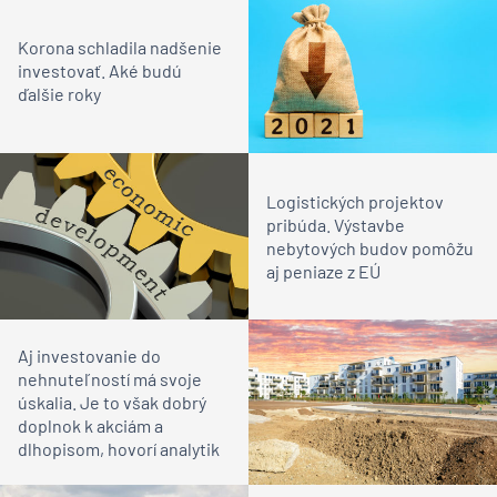
Korona schladila nadšenie
investovať. Aké budú
ďalšie roky
Logistických projektov
pribúda. Výstavbe
nebytových budov pomôžu
aj peniaze z EÚ
Aj investovanie do
nehnuteľností má svoje
úskalia. Je to však dobrý
doplnok k akciám a
dlhopisom, hovorí analytik