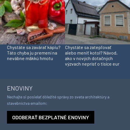
Chystáte sa zavárať kápiu?
Chystáte sa zatepľovať
Táto chyba ju premení na
alebo meniť kotol? Návod,
nevábne mäkkú hmotu
ako v nových dotačných
výzvach neprísť o tisíce eur
ENOVINY
Nechajte si posielať dôležité správy zo sveta architektúry a
stavebníctva emailom:
ODOBERAŤ BEZPLATNÉ ENOVINY