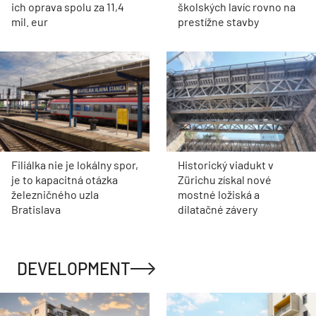
ich oprava spolu za 11,4
školských lavíc rovno na
mil. eur
prestížne stavby
Filiálka nie je lokálny spor,
Historický viadukt v
je to kapacitná otázka
Zürichu získal nové
železničného uzla
mostné ložiská a
Bratislava
dilatačné závery
DEVELOPMENT