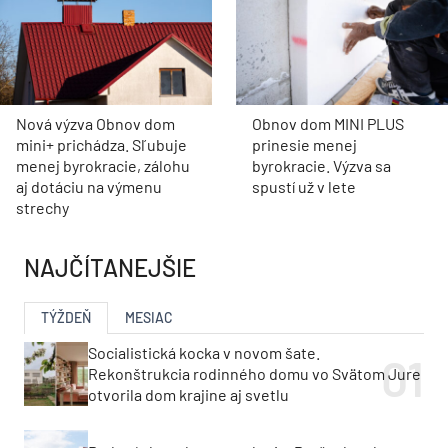
Nová výzva Obnov dom
Obnov dom MINI PLUS
mini+ prichádza. Sľubuje
prinesie menej
menej byrokracie, zálohu
byrokracie. Výzva sa
aj dotáciu na výmenu
spustí už v lete
strechy
NAJČÍTANEJŠIE
TÝŽDEŇ
MESIAC
Socialistická kocka v novom šate.
Rekonštrukcia rodinného domu vo Svätom Jure
otvorila dom krajine aj svetlu