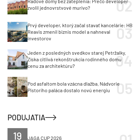
Radové domy bez zateplenia: Prečo developer
zvolil jednovrstvové murivo?
Prvý developer, ktorý začal stavať kancelárie: HB
Reavis zmenil biznis model a nahneval
investorov
Jeden z posledných svedkov starej Petržalky.
Získa citlivá rekonštrukcia rodinného domu
cenu za architektúru?
Pod asfaltom bola vzácna dlažba. Nádvorie
Pistoriho paláca dostalo novú energiu
PODUJATIA
19
JAGA CUP 2026