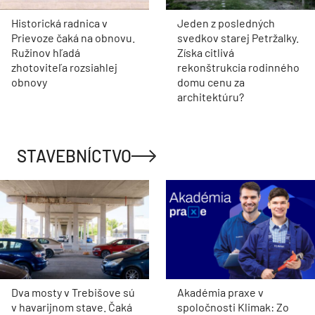
Historická radnica v
Jeden z posledných
Prievoze čaká na obnovu.
svedkov starej Petržalky.
Ružinov hľadá
Získa citlivá
zhotoviteľa rozsiahlej
rekonštrukcia rodinného
obnovy
domu cenu za
architektúru?
STAVEBNÍCTVO
Dva mosty v Trebišove sú
Akadémia praxe v
v havarijnom stave. Čaká
spoločnosti Klimak: Zo