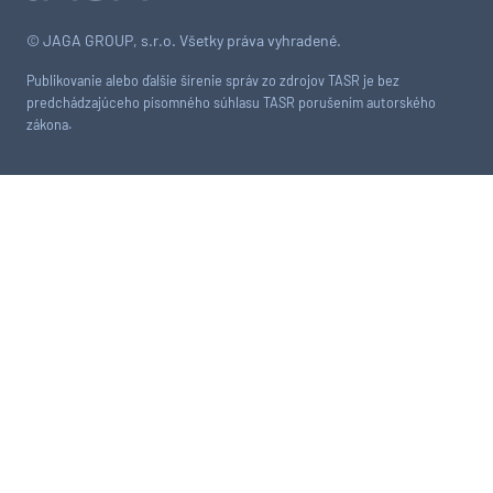
© JAGA GROUP, s.r.o. Všetky práva vyhradené.
Publikovanie alebo ďalšie šírenie správ zo zdrojov TASR je bez
predchádzajúceho písomného súhlasu TASR porušením autorského
zákona.