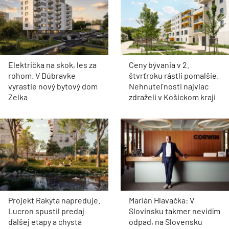
Električka na skok, les za
Ceny bývania v 2.
rohom. V Dúbravke
štvrťroku rástli pomalšie.
vyrastie nový bytový dom
Nehnuteľnosti najviac
Zelka
zdraželi v Košickom kraji
Projekt Rakyta napreduje.
Marián Hlavačka: V
Lucron spustil predaj
Slovinsku takmer nevidím
ďalšej etapy a chystá
odpad, na Slovensku