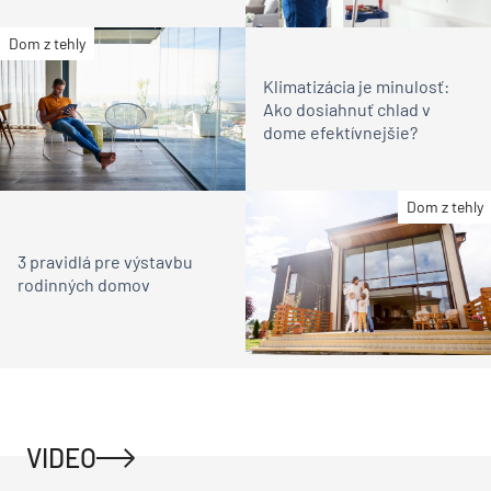
Dom z tehly
Klimatizácia je minulosť:
Ako dosiahnuť chlad v
dome efektívnejšie?
Dom z tehly
3 pravidlá pre výstavbu
rodinných domov
VIDEO