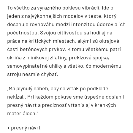
To všetko za výrazného poklesu vibrácií. Ide o
jeden z najvýkonnejších modelov v teste, ktorý
dosahuje rovnováhu medzi intenzitou úderov a ich
početnosťou. Svojou citlivosťou sa hodí aj na
práce na kritických miestach, akými sú okrajové
časti betónových prvkov. K tomu všetkému patrí
skriňa z hliníkovej zliatiny, preklzová spojka,
samovypínateľné uhlíky a všetko, čo modernému
stroju nesmie chýbať.
„Má plynulý nábeh, aby sa vrták po podklade
nekĺzal.. Pri každom pokuse sme úspešne dosiahli
presný návrt a precíznosť vŕtania aj v krehkých
materiáloch.“
+ presný návrt