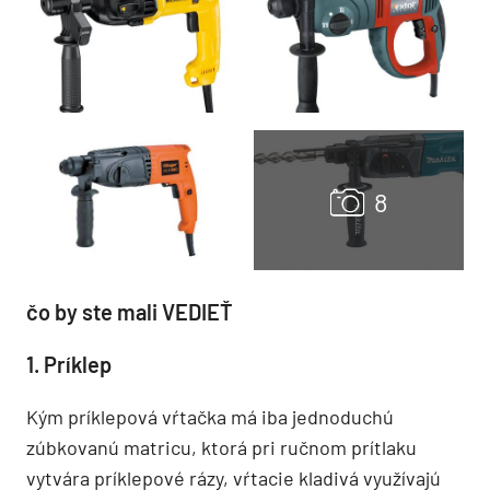
čo by ste mali VEDIEŤ
1. Príklep
Kým príklepová vŕtačka má iba jednoduchú
zúbkovanú matricu, ktorá pri ručnom prítlaku
vytvára príklepové rázy, vŕtacie kladivá využívajú