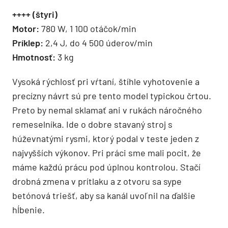
++++ (štyri)
Motor:
780 W, 1 100 otáčok/min
Príklep:
2,4 J, do 4 500 úderov/min
Hmotnosť:
3 kg
Vysoká rýchlosť pri vŕtaní, štíhle vyhotovenie a
precízny návrt sú pre tento model typickou črtou.
Preto by nemal sklamať ani v rukách náročného
remeselníka. Ide o dobre stavaný stroj s
húževnatými rysmi, ktorý podal v teste jeden z
najvyšších výkonov. Pri práci sme mali pocit, že
máme každú prácu pod úplnou kontrolou. Stačí
drobná zmena v prítlaku a z otvoru sa sype
betónová triešť, aby sa kanál uvoľnil na ďalšie
hĺbenie.