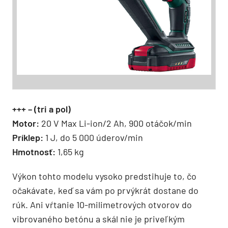
+++ – (tri a pol)
Motor:
20 V Max Li-ion/2 Ah, 900 otáčok/min
Príklep:
1 J, do 5 000 úderov/min
Hmotnosť:
1,65 kg
Výkon tohto modelu vysoko predstihuje to, čo
očakávate, keď sa vám po prvýkrát dostane do
rúk. Ani vŕtanie 10-milimetrových otvorov do
vibrovaného betónu a skál nie je priveľkým