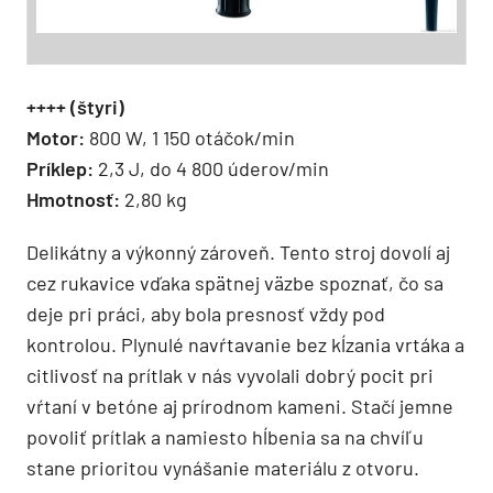
++++ (štyri)
Motor:
800 W, 1 150 otáčok/min
Príklep:
2,3 J, do 4 800 úderov/min
Hmotnosť:
2,80 kg
Delikátny a výkonný zároveň. Tento stroj dovolí aj
cez rukavice vďaka spätnej väzbe spoznať, čo sa
deje pri práci, aby bola presnosť vždy pod
kontrolou. Plynulé navŕtavanie bez kĺzania vrtáka a
citlivosť na prítlak v nás vyvolali dobrý pocit pri
vŕtaní v betóne aj prírodnom kameni. Stačí jemne
povoliť prítlak a namiesto hĺbenia sa na chvíľu
stane prioritou vynášanie materiálu z otvoru.