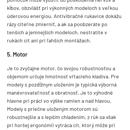
kĺbov, obzvlášť pri výkonných modeloch s veľkou
úderovou energiou. Antivibračné rukavice dokážu
rázy citeľne zmierniť, a ak sa poobzeráte po
tenších a jemnejších modeloch, nestratíte v
rukách cit ani pri ľahších montážach.
5. Motor
Je to zvyčajne motor, čo svojou robustnosťou a
objemom určuje hmotnosť vŕtacieho kladiva. Pre
modely s pozdĺžnym uložením je typická výborná
manévrovateľnosť a obratnosť. Je to výhodné
hlavne pri práci vo výške ramien a nad hlavou.
Modely s priečne uloženým motorom sú
robustnejšie a s lepším chladením, z rúk sa však
pri horšej ergonómii vytráca cit, ktorý môže pri