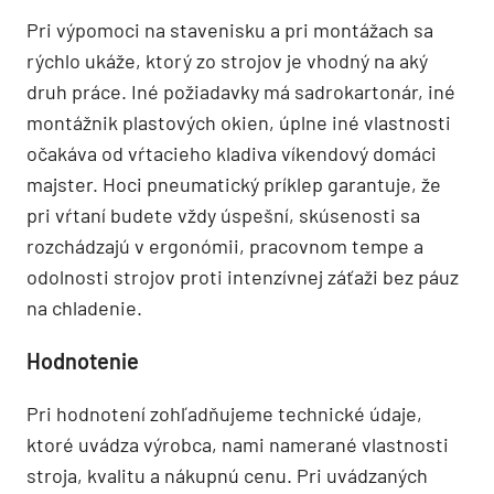
Pri výpomoci na stavenisku a pri montážach sa
rýchlo ukáže, ktorý zo strojov je vhodný na aký
druh práce. Iné požiadavky má sadrokartonár, iné
montážnik plastových okien, úplne iné vlastnosti
očakáva od vŕtacieho kladiva víkendový domáci
majster. Hoci pneumatický príklep garantuje, že
pri vŕtaní budete vždy úspešní, skúsenosti sa
rozchádzajú v ergonómii, pracovnom tempe a
odolnosti strojov proti intenzívnej záťaži bez páuz
na chladenie.
Hodnotenie
Pri hodnotení zohľadňujeme technické údaje,
ktoré uvádza výrobca, nami namerané vlastnosti
stroja, kvalitu a nákupnú cenu. Pri uvádzaných