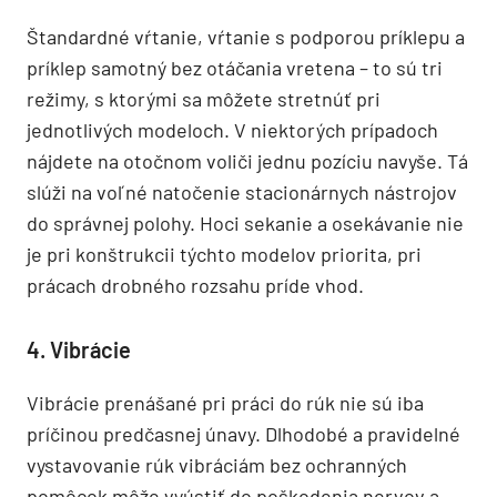
Štandardné vŕtanie, vŕtanie s podporou príklepu a
príklep samotný bez otáčania vretena – to sú tri
režimy, s ktorými sa môžete stretnúť pri
jednotlivých modeloch. V niektorých prípadoch
nájdete na otočnom voliči jednu pozíciu navyše. Tá
slúži na voľné natočenie stacionárnych nástrojov
do správnej polohy. Hoci sekanie a osekávanie nie
je pri konštrukcii týchto modelov priorita, pri
prácach drobného rozsahu príde vhod.
4. Vibrácie
Vibrácie prenášané pri práci do rúk nie sú iba
príčinou predčasnej únavy. Dlhodobé a pravidelné
vystavovanie rúk vibráciám bez ochranných
pomôcok môže vyústiť do poškodenia nervov a