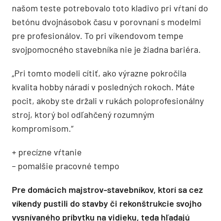
našom teste potrebovalo toto kladivo pri vŕtaní do
betónu dvojnásobok času v porovnaní s modelmi
pre profesionálov. To pri víkendovom tempe
svojpomocného stavebníka nie je žiadna bariéra.
„Pri tomto modeli cítiť, ako výrazne pokročila
kvalita hobby náradí v posledných rokoch. Máte
pocit, akoby ste držali v rukách poloprofesionálny
stroj, ktorý bol odľahčený rozumným
kompromisom.“
+ precízne vŕtanie
– pomalšie pracovné tempo
Pre domácich majstrov-stavebníkov, ktorí sa cez
víkendy pustili do stavby či rekonštrukcie svojho
vysnívaného príbytku na vidieku, teda hľadajú