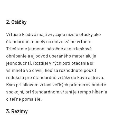
2. Otáčky
Vŕtacie kladivá majú zvyčajne nižšie otáčky ako
štandardné modely na univerzálne vŕtanie.
Trieštenie je menej náročné ako trieskové
obrábanie a aj odvod uberaného materiálu je
jednoduchší. Rozdiel v rýchlosti otáčania si
všimnete vo chvíli, keď sa rozhodnete použiť
redukciu pre štandardné vrtáky do kovu a dreva.
Kým pri silovom vŕtaní veľkých priemerov budete
spokojní, pri štandardnom vŕtaní je tempo hĺbenia
citeľne pomalšie.
3. Režimy