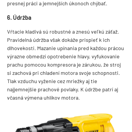
presnej práci a jemnejších úkonoch chýbať.
6. Údržba
Vŕtacie kladivá sú robustné a znesú veľkú záťaž.
Pravidelná údržba však dokáže prispieť k ich
dlhovekosti. Mazanie upínania pred každou prácou
výrazne obmedzí opotrebenie hlavy, vyfukovanie
prachu pomocou kompresora je zárukou, že stroj
si zachová pri chladení motora svoje schopnosti.
Tlak vzduchu vyženie cez mriežky aj tie
najjemnejšie prachové povlaky. K údržbe patrí aj
včasná výmena uhlíkov motora.