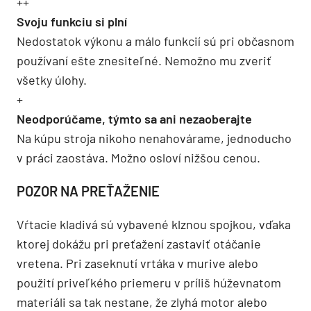
++
Svoju funkciu si plní
Nedostatok výkonu a málo funkcií sú pri občasnom
používaní ešte znesiteľné. Nemožno mu zveriť
všetky úlohy.
+
Neodporúčame, týmto sa ani nezaoberajte
Na kúpu stroja nikoho nenahovárame, jednoducho
v práci zaostáva. Možno osloví nižšou cenou.
POZOR NA PREŤAŽENIE
Vŕtacie kladivá sú vybavené klznou spojkou, vďaka
ktorej dokážu pri preťažení zastaviť otáčanie
vretena. Pri zaseknutí vrtáka v murive alebo
použití priveľkého priemeru v príliš húževnatom
materiáli sa tak nestane, že zlyhá motor alebo