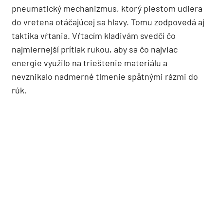
pneumatický mechanizmus, ktorý piestom udiera
do vretena otáčajúcej sa hlavy. Tomu zodpovedá aj
taktika vŕtania. Vŕtacím kladivám svedčí čo
najmiernejší prítlak rukou, aby sa čo najviac
energie využilo na trieštenie materiálu a
nevznikalo nadmerné tlmenie spätnými rázmi do
rúk.