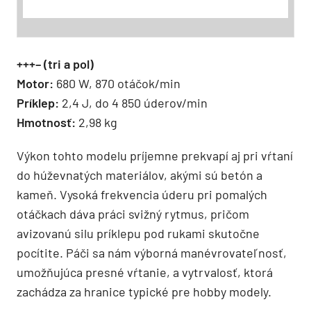
+++– (tri a pol)
Motor:
680 W, 870 otáčok/min
Príklep:
2,4 J, do 4 850 úderov/min
Hmotnosť:
2,98 kg
Výkon tohto modelu príjemne prekvapí aj pri vŕtaní
do húževnatých materiálov, akými sú betón a
kameň. Vysoká frekvencia úderu pri pomalých
otáčkach dáva práci svižný rytmus, pričom
avizovanú silu príklepu pod rukami skutočne
pocítite. Páči sa nám výborná manévrovateľnosť,
umožňujúca presné vŕtanie, a vytrvalosť, ktorá
zachádza za hranice typické pre hobby modely.