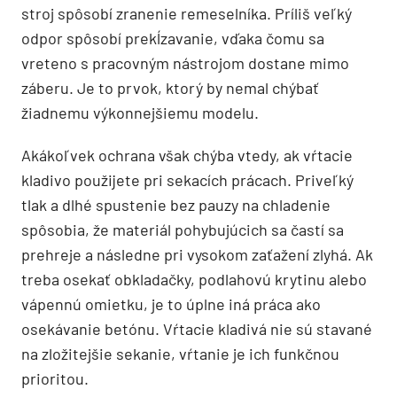
stroj spôsobí zranenie remeselníka. Príliš veľký
odpor spôsobí prekĺzavanie, vďaka čomu sa
vreteno s pracovným nástrojom dostane mimo
záberu. Je to prvok, ktorý by nemal chýbať
žiadnemu výkonnejšiemu modelu.
Akákoľvek ochrana však chýba vtedy, ak vŕtacie
kladivo použijete pri sekacích prácach. Priveľký
tlak a dlhé spustenie bez pauzy na chladenie
spôsobia, že materiál pohybujúcich sa častí sa
prehreje a následne pri vysokom zaťažení zlyhá. Ak
treba osekať obkladačky, podlahovú krytinu alebo
vápennú omietku, je to úplne iná práca ako
osekávanie betónu. Vŕtacie kladivá nie sú stavané
na zložitejšie sekanie, vŕtanie je ich funkčnou
prioritou.