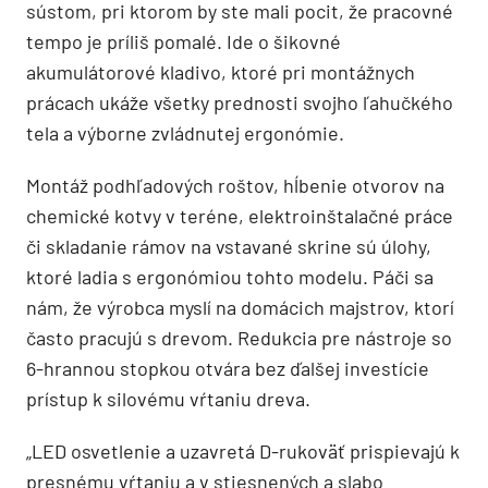
sústom, pri ktorom by ste mali pocit, že pracovné
tempo je príliš pomalé. Ide o šikovné
akumulátorové kladivo, ktoré pri montážnych
prácach ukáže všetky prednosti svojho ľahučkého
tela a výborne zvládnutej ergonómie.
Montáž podhľadových roštov, hĺbenie otvorov na
chemické kotvy v teréne, elektroinštalačné práce
či skladanie rámov na vstavané skrine sú úlohy,
ktoré ladia s ergonómiou tohto modelu. Páči sa
nám, že výrobca myslí na domácich majstrov, ktorí
často pracujú s drevom. Redukcia pre nástroje so
6-hrannou stopkou otvára bez ďalšej investície
prístup k silovému vŕtaniu dreva.
„LED osvetlenie a uzavretá D-rukoväť prispievajú k
presnému vŕtaniu a v stiesnených a slabo