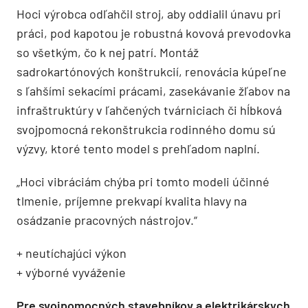
Hoci výrobca odľahčil stroj, aby oddialil únavu pri
práci, pod kapotou je robustná kovová prevodovka
so všetkým, čo k nej patrí. Montáž
sadrokartónových konštrukcií, renovácia kúpeľne
s ľahšími sekacími prácami, zasekávanie žľabov na
infraštruktúry v ľahčených tvárniciach či hĺbková
svojpomocná rekonštrukcia rodinného domu sú
výzvy, ktoré tento model s prehľadom naplní.
„Hoci vibráciám chýba pri tomto modeli účinné
tlmenie, príjemne prekvapí kvalita hlavy na
osádzanie pracovných nástrojov.“
+ neutíchajúci výkon
+ výborné vyváženie
Pre svojpomocných stavebníkov a elektrikárskych