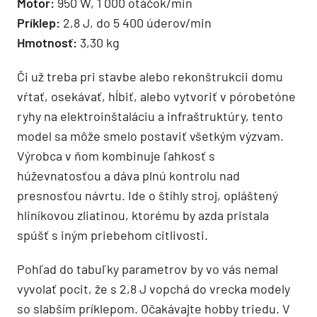
Motor:
950 W, 1 000 otáčok/min
Príklep:
2,8 J, do 5 400 úderov/min
Hmotnosť:
3,30 kg
Či už treba pri stavbe alebo rekonštrukcii domu
vŕtať, osekávať, hĺbiť, alebo vytvoriť v pórobetóne
ryhy na elektroinštaláciu a infraštruktúry, tento
model sa môže smelo postaviť všetkým výzvam.
Výrobca v ňom kombinuje ľahkosť s
húževnatosťou a dáva plnú kontrolu nad
presnosťou návrtu. Ide o štíhly stroj, opláštený
hliníkovou zliatinou, ktorému by azda pristala
spúšť s iným priebehom citlivosti.
Pohľad do tabuľky parametrov by vo vás nemal
vyvolať pocit, že s 2,8 J vopchá do vrecka modely
so slabším príklepom. Očakávajte hobby triedu. V