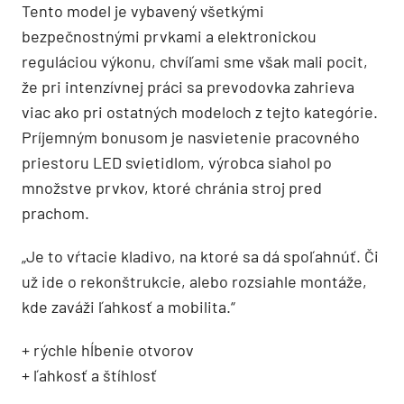
Tento model je vybavený všetkými
bezpečnostnými prvkami a elektronickou
reguláciou výkonu, chvíľami sme však mali pocit,
že pri intenzívnej práci sa prevodovka zahrieva
viac ako pri ostatných modeloch z tejto kategórie.
Príjemným bonusom je nasvietenie pracovného
priestoru LED svietidlom, výrobca siahol po
množstve prvkov, ktoré chránia stroj pred
prachom.
„Je to vŕtacie kladivo, na ktoré sa dá spoľahnúť. Či
už ide o rekonštrukcie, alebo rozsiahle montáže,
kde zaváži ľahkosť a mobilita.“
+ rýchle hĺbenie otvorov
+ ľahkosť a štíhlosť