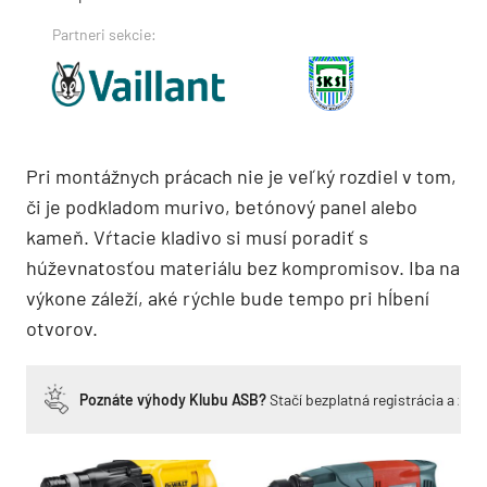
Partneri sekcie:
Pri montážnych prácach nie je veľký rozdiel v tom,
či je podkladom murivo, betónový panel alebo
kameň. Vŕtacie kladivo si musí poradiť s
húževnatosťou materiálu bez kompromisov. Iba na
výkone záleží, aké rýchle bude tempo pri hĺbení
otvorov.
Poznáte výhody Klubu ASB?
Stačí bezplatná registrácia a zí