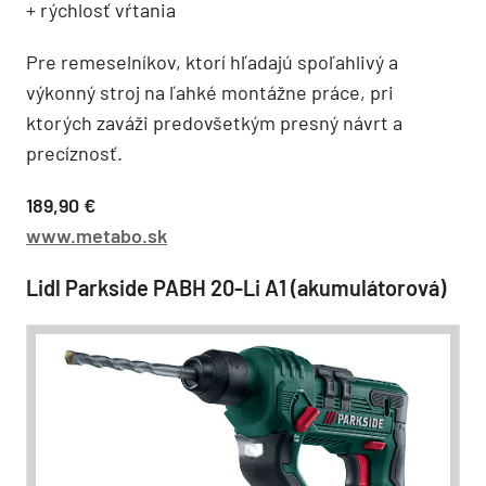
+ rýchlosť vŕtania
Pre remeselníkov, ktorí hľadajú spoľahlivý a
výkonný stroj na ľahké montážne práce, pri
ktorých zaváži predovšetkým presný návrt a
precíznosť.
189,90 €
www.metabo.sk
Lidl Parkside PABH 20-Li A1 (akumulátorová)