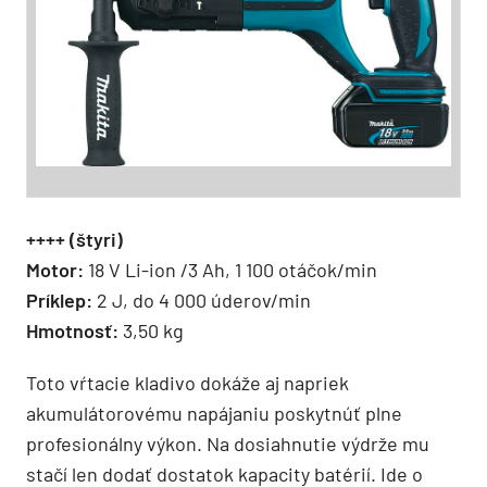
++++ (štyri)
Motor:
18 V Li-ion /3 Ah, 1 100 otáčok/min
Príklep:
2 J, do 4 000 úderov/min
Hmotnosť:
3,50 kg
Toto vŕtacie kladivo dokáže aj napriek
akumulátorovému napájaniu poskytnúť plne
profesionálny výkon. Na dosiahnutie výdrže mu
stačí len dodať dostatok kapacity batérií. Ide o