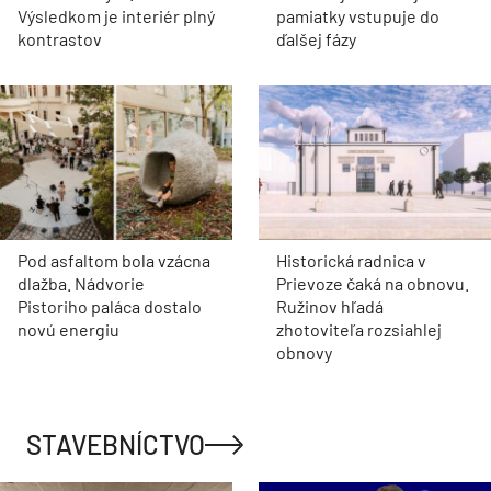
Výsledkom je interiér plný
pamiatky vstupuje do
kontrastov
ďalšej fázy
Pod asfaltom bola vzácna
Historická radnica v
dlažba. Nádvorie
Prievoze čaká na obnovu.
Pistoriho paláca dostalo
Ružinov hľadá
novú energiu
zhotoviteľa rozsiahlej
obnovy
STAVEBNÍCTVO