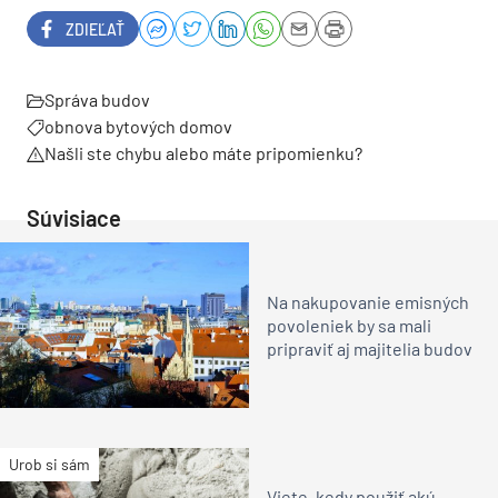
ZDIEĽAŤ
Správa budov
obnova bytových domov
Našli ste chybu alebo máte pripomienku?
Súvisiace
Na nakupovanie emisných
povoleniek by sa mali
pripraviť aj majitelia budov
Urob si sám
Viete, kedy použiť akú