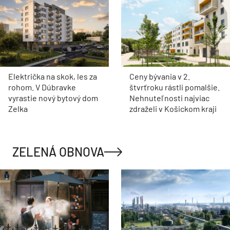
Električka na skok, les za
Ceny bývania v 2.
rohom. V Dúbravke
štvrťroku rástli pomalšie.
vyrastie nový bytový dom
Nehnuteľnosti najviac
Zelka
zdraželi v Košickom kraji
ZELENÁ OBNOVA