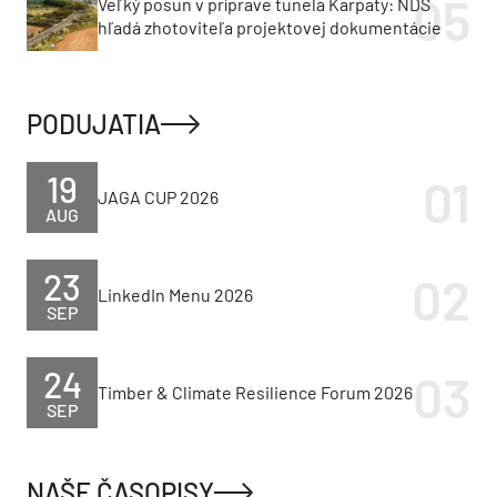
Veľký posun v príprave tunela Karpaty: NDS
hľadá zhotoviteľa projektovej dokumentácie
PODUJATIA
19
JAGA CUP 2026
AUG
23
LinkedIn Menu 2026
SEP
24
Timber & Climate Resilience Forum 2026
SEP
NAŠE ČASOPISY