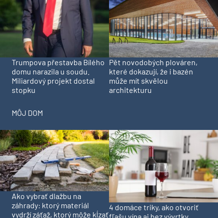
Trumpova přestavba Bílého
Pět novodobých plováren,
domu narazila u soudu.
které dokazují, že i bazén
Miliardový projekt dostal
může mít skvělou
stopku
architekturu
MÔJ DOM
Ako vybrať dlažbu na
záhrady: ktorý materiál
4 domáce triky, ako otvoriť
vydrží záťaž, ktorý môže kĺzať
fľašu vína aj bez vývrtky.