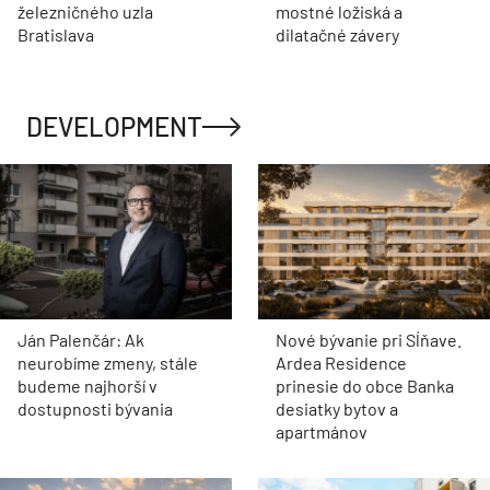
železničného uzla
mostné ložiská a
Bratislava
dilatačné závery
DEVELOPMENT
Ján Palenčár: Ak
Nové bývanie pri Sĺňave.
neurobíme zmeny, stále
Ardea Residence
budeme najhorší v
prinesie do obce Banka
dostupnosti bývania
desiatky bytov a
apartmánov