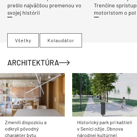
prešlo najväčšou premenou vo
Trenčíne sprístup
svojej histórii
motoristom o pol 
Všetky
Kolaudátor
ARCHITEKTÚRA
Zmenili dispozíciu a
Historický park pri kaštieli
odkryli pôvodný
v Senici ožije. Obnova
charakter bytu.
národnej kultúrnej