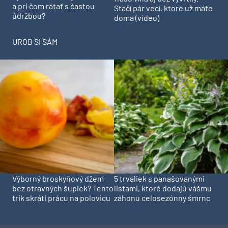
a pri čom rátať s častou
Stačí pár vecí, ktoré už máte
údržbou?
doma (video)
UROB SI SÁM
Výborný broskyňový džem
5 trvaliek s panašovanými
bez otravných šupiek? Tento
listami, ktoré dodajú vášmu
trik skráti prácu na polovicu
záhonu celosezónny šmrnc