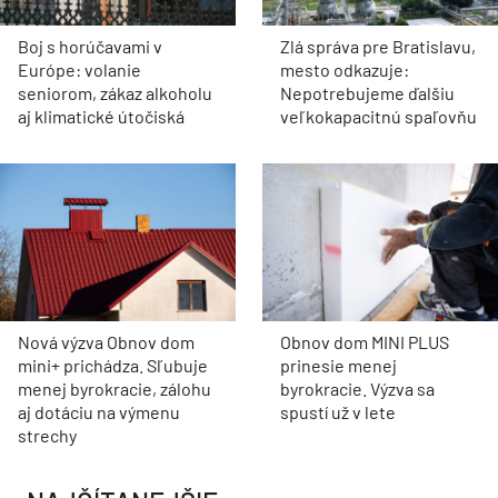
Boj s horúčavami v
Zlá správa pre Bratislavu,
Európe: volanie
mesto odkazuje:
seniorom, zákaz alkoholu
Nepotrebujeme ďalšiu
aj klimatické útočiská
veľkokapacitnú spaľovňu
Nová výzva Obnov dom
Obnov dom MINI PLUS
mini+ prichádza. Sľubuje
prinesie menej
menej byrokracie, zálohu
byrokracie. Výzva sa
aj dotáciu na výmenu
spustí už v lete
strechy