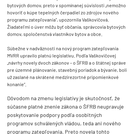
bytových domov, preto v spomínanej súvislosti „nemožno
hovoriť o kúpe tepelných čerpadiel zo zdrojov nového
programu zatepľovania“, upozornila Vaškovičová.
Žiadateľmi o úver môžu byť občania, správcovia bytových
domov, spoločenstvá vlastníkov bytov a obce.
Súbežne v nadväznosti na nový program zatepľovania
MVRR upravilo platnú legislatívu. Podľa Vaškovičovej
„návrhy novely dvoch zákonov – o ŠFRB a o štátnej správe
pre územné plánovanie, stavebný poriadok a bývanie, boli
už zaslané na skrátené medzirezortné pripomienkové
konanie“.
Dôvodom na zmenu legislatívy je skutočnosť, že
súčasne platné znenie zákona o ŠFRB neupravuje
poskytovanie podpory podľa osobitných
programov schválených vládou, teda ani nového
programu zatepľovania. Preto novela tohto