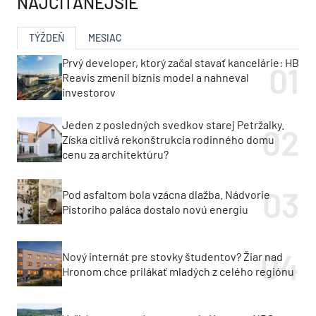
NAJČÍTANEJŠIE
TÝŽDEŇ
MESIAC
Prvý developer, ktorý začal stavať kancelárie: HB
Reavis zmenil biznis model a nahneval
investorov
Jeden z posledných svedkov starej Petržalky.
Získa citlivá rekonštrukcia rodinného domu
cenu za architektúru?
Pod asfaltom bola vzácna dlažba. Nádvorie
Pistoriho paláca dostalo novú energiu
Nový internát pre stovky študentov? Žiar nad
Hronom chce prilákať mladých z celého regiónu