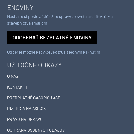
ENOVINY
Nechajte si posielať dôležité správy zo sveta architektúry a
stavebníctva emailom:
ODOBERAŤ BEZPLATNÉ ENOVINY
Odber je možné kedykoľvek zrušiť jedným kliknutím.
UŽITOČNÉ ODKAZY
O NÁS
KONTAKTY
PREDPLATNÉ ČASOPISU ASB
INZERCIA NA ASB.SK
PRÁVO NA OPRAVU
OCHRANA OSOBNÝCH ÚDAJOV