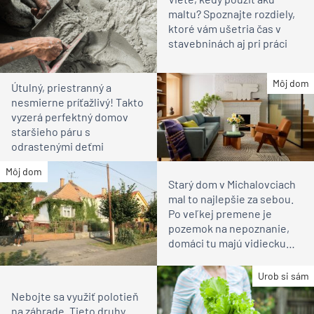
maltu? Spoznajte rozdiely,
ktoré vám ušetria čas v
stavebninách aj pri práci
Môj dom
Útulný, priestranný a
nesmierne príťažlivý! Takto
vyzerá perfektný domov
staršieho páru s
odrastenými deťmi
Môj dom
Starý dom v Michalovciach
mal to najlepšie za sebou.
Po veľkej premene je
pozemok na nepoznanie,
domáci tu majú vidiecku
idylku
Urob si sám
Nebojte sa využiť polotieň
na záhrade. Tieto druhy