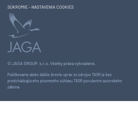
SÚKROMIE – NASTAVENIA COOKIES
© JAGA GROUP, s.r.o. Všetky práva vyhradené.
Publikovanie alebo ďalšie šírenie správ zo zdrojov TASR je bez
predchádzajúceho písomného súhlasu TASR porušením autorského
zákona.