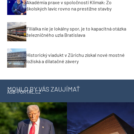
Akadémia praxe v spoločnosti Klimak: Zo
školských lavíc rovno na prestížne stavby
Filiálka nie je lokálny spor, je to kapacitná otázka
železničného uzla Bratislava
Historický viadukt v Zürichu získal nové mostné
ložiská a dilatačné závery
MOHLO BY VÁS ZAUJÍMAŤ
ASB-PORTAL.CZ