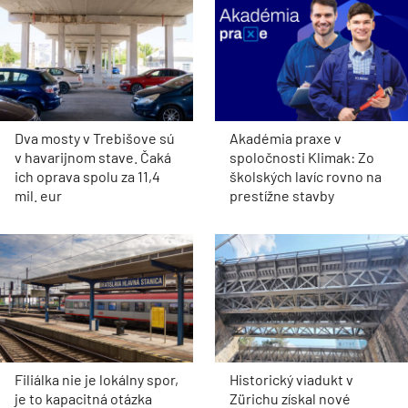
Dva mosty v Trebišove sú
Akadémia praxe v
v havarijnom stave. Čaká
spoločnosti Klimak: Zo
ich oprava spolu za 11,4
školských lavíc rovno na
mil. eur
prestížne stavby
Filiálka nie je lokálny spor,
Historický viadukt v
je to kapacitná otázka
Zürichu získal nové