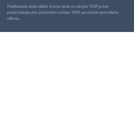
Publikovanie alebo ďalšie šírenie správ zo zdrojov TASR je bez
predchádzajúceho písomného súhlasu TASR porušením autorského
zákona.