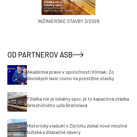
INŽINIERSKE STAVBY 3/2026
OD PARTNEROV ASB
Akadémia praxe v spoločnosti Klimak: Zo
školských lavíc rovno na prestížne stavby
Filiálka nie je lokálny spor, je to kapacitná otázka
železničného uzla Bratislava
Historický viadukt v Zürichu získal nové mostné
ložiská a dilatačné závery