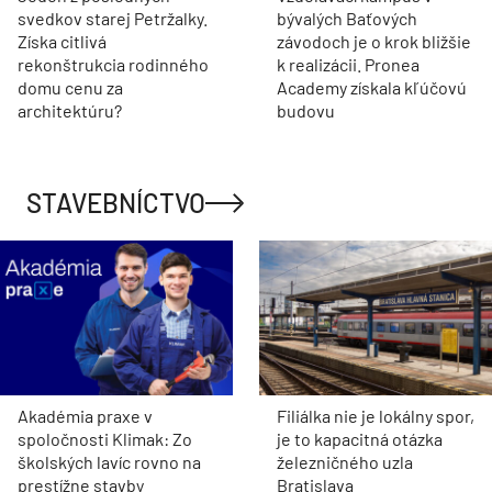
svedkov starej Petržalky.
bývalých Baťových
Získa citlivá
závodoch je o krok bližšie
rekonštrukcia rodinného
k realizácii. Pronea
domu cenu za
Academy získala kľúčovú
architektúru?
budovu
STAVEBNÍCTVO
Akadémia praxe v
Filiálka nie je lokálny spor,
spoločnosti Klimak: Zo
je to kapacitná otázka
školských lavíc rovno na
železničného uzla
prestížne stavby
Bratislava