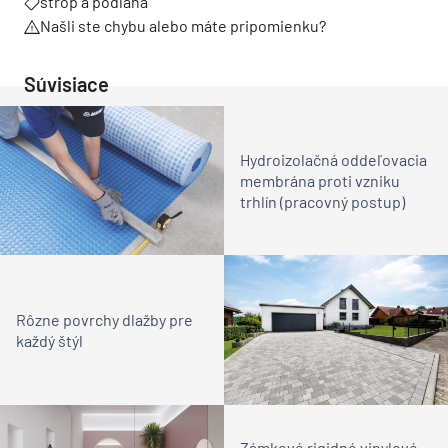
strop a podlaha
Našli ste chybu alebo máte pripomienku?
Súvisiace
Hydroizolačná oddeľovacia
membrána proti vzniku
trhlín (pracovný postup)
Rôzne povrchy dlažby pre
každý štýl
Zámkové rigidné vinylové