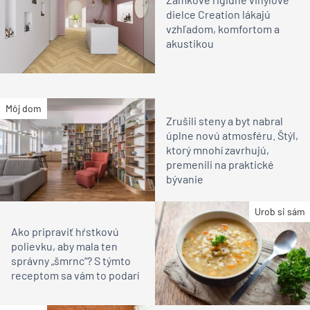
dielce Creation lákajú
vzhľadom, komfortom a
akustikou
Môj dom
Zrušili steny a byt nabral
úplne novú atmosféru. Štýl,
ktorý mnohí zavrhujú,
premenili na praktické
bývanie
Urob si sám
Ako pripraviť hŕstkovú
polievku, aby mala ten
správny „šmrnc“? S týmto
receptom sa vám to podarí