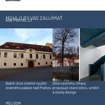
MOHLO BY VÁS ZAUJÍMAŤ
ASB-PORTAL.CZ
Babiš chce změnit využití
Dům na břehu Vltavy
známého paláce nad Prahou
propojuje staré zdivo, umění
a český design
MÔJ DOM