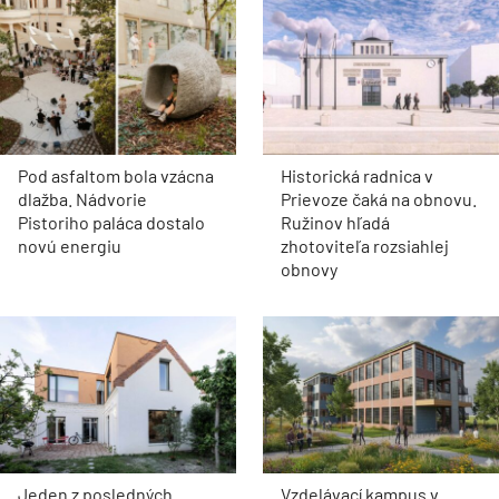
Pod asfaltom bola vzácna
Historická radnica v
dlažba. Nádvorie
Prievoze čaká na obnovu.
Pistoriho paláca dostalo
Ružinov hľadá
novú energiu
zhotoviteľa rozsiahlej
obnovy
Jeden z posledných
Vzdelávací kampus v