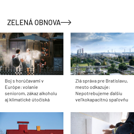
ZELENÁ OBNOVA
Boj s horúčavami v
Zlá správa pre Bratislavu,
Európe: volanie
mesto odkazuje:
seniorom, zákaz alkoholu
Nepotrebujeme ďalšiu
aj klimatické útočiská
veľkokapacitnú spaľovňu