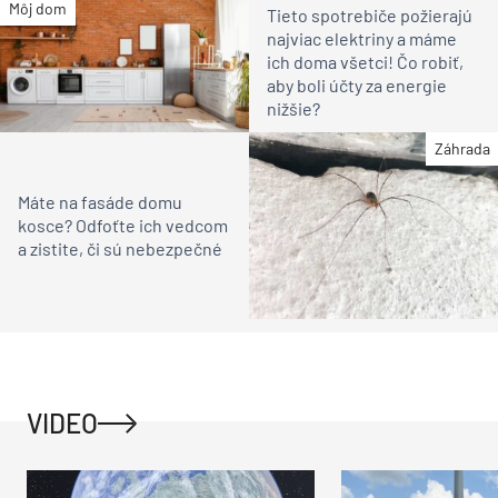
Môj dom
Tieto spotrebiče požierajú
najviac elektriny a máme
ich doma všetci! Čo robiť,
aby boli účty za energie
nižšie?
Záhrada
Máte na fasáde domu
kosce? Odfoťte ich vedcom
a zistite, či sú nebezpečné
VIDEO