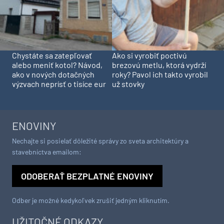
Chystáte sa zatepľovať
Ako si vyrobiť poctivú
alebo meniť kotol? Návod,
brezovú metlu, ktorá vydrží
ako v nových dotačných
roky? Pavol ich takto vyrobil
výzvach neprísť o tisíce eur
už stovky
ENOVINY
Nechajte si posielať dôležité správy zo sveta architektúry a
stavebníctva emailom:
ODOBERAŤ BEZPLATNÉ ENOVINY
Odber je možné kedykoľvek zrušiť jedným kliknutím.
UŽITOČNÉ ODKAZY