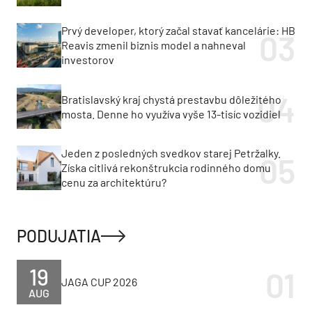
Prvý developer, ktorý začal stavať kancelárie: HB
Reavis zmenil biznis model a nahneval
investorov
Bratislavský kraj chystá prestavbu dôležitého
mosta. Denne ho využíva vyše 13-tisíc vozidiel
Jeden z posledných svedkov starej Petržalky.
Získa citlivá rekonštrukcia rodinného domu
cenu za architektúru?
PODUJATIA
19
JAGA CUP 2026
AUG