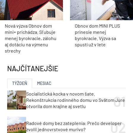
Nová výzva Obnov dom
Obnov dom MINI PLUS
mini+ prichádza. Sľubuje
prinesie menej
menej byrokracie, zálohu
byrokracie. Výzva sa
aj dotáciu na výmenu
spustí už v lete
strechy
NAJČÍTANEJŠIE
TÝŽDEŇ
MESIAC
Socialistická kocka v novom šate.
Rekonštrukcia rodinného domu vo Svätom Jure
otvorila dom krajine aj svetlu
Radové domy bez zateplenia: Prečo developer
zvolil jednovrstvové murivo?