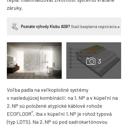
záruky.
Poznáte výhody Klubu ASB?
Stačí bezplatná registrácia a zí
Voľba padla na veľkoplošné systémy
v nasledujúcej kombinácii: na 1. NP a v kúpeľni na
2. NP sú položené atypické káblové rohože
®
ECOFLOOR
, iba v kúpeľni 1. NP je rohož typová
(typ LDTS). Na 2. NP sú pod sadrokartónovou