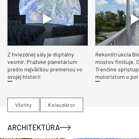
Z hviezdnej sály je digitálny
Rekonštrukcia Bi
vesmír. Pražské planetárium
mostov finišuje. 
prešlo najväčšou premenou vo
Trenčíne sprístup
svojej histórii
motoristom o pol 
Všetky
Kolaudátor
ARCHITEKTÚRA