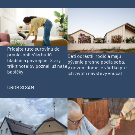
Pridajte túto surovinu do
prania, obliečky budú
Deti odrástli, rodičia majú
hladšie a pevnejšie. Starý
bývanie presne podľa seba.
trik z hotelov poznali už naše
V novom dome je všetko pre
babičky
ich život i návštevy vnúčat
UROB SI SÁM