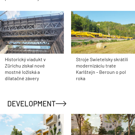
Historický viadukt v
Stroje Swietelsky skrátili
Zürichu získal nové
modernizáciu trate
mostné ložiská a
Karlštejn – Beroun o pol
dilatačné závery
roka
DEVELOPMENT