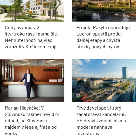
Ceny bývania v 2.
Projekt Rakyta napreduje.
štvrťroku rástli pomalšie.
Lucron spustil predaj
Nehnuteľnosti najviac
ďalšej etapy a chystá
zdraželi v Košickom kraji
stovky nových bytov
Marián Hlavačka: V
Prvý developer, ktorý
Slovinsku takmer nevidím
začal stavať kancelárie:
odpad, na Slovensku
HB Reavis zmenil biznis
nájdem v lese aj fľaše od
model a nahneval
vodky
investorov