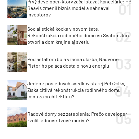
Prvý developer, ktorý začal stavať kancelárie: HB
Reavis zmenil biznis model a nahneval
investorov
Socialistická kocka v novom šate.
Rekonštrukcia rodinného domu vo Svätom Jure
otvorila dom krajine aj svetlu
Pod asfaltom bola vzácna dlažba. Nádvorie
Pistoriho paláca dostalo novú energiu
Jeden z posledných svedkov starej Petržalky.
Získa citlivá rekonštrukcia rodinného domu
cenu za architektúru?
Radové domy bez zateplenia: Prečo developer
zvolil jednovrstvové murivo?