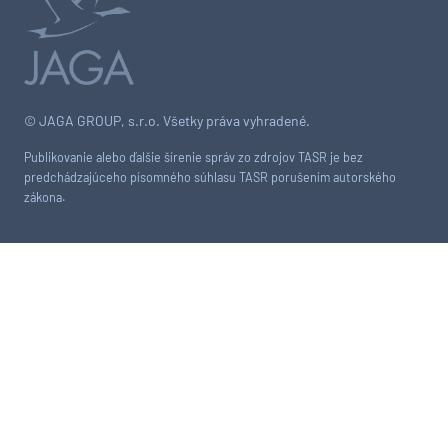
© JAGA GROUP, s.r.o. Všetky práva vyhradené.
Publikovanie alebo ďalšie šírenie správ zo zdrojov TASR je bez
predchádzajúceho písomného súhlasu TASR porušením autorského
zákona.