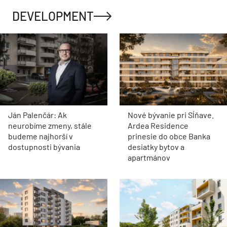
DEVELOPMENT
Ján Palenčár: Ak
Nové bývanie pri Sĺňave.
neurobíme zmeny, stále
Ardea Residence
budeme najhorší v
prinesie do obce Banka
dostupnosti bývania
desiatky bytov a
apartmánov