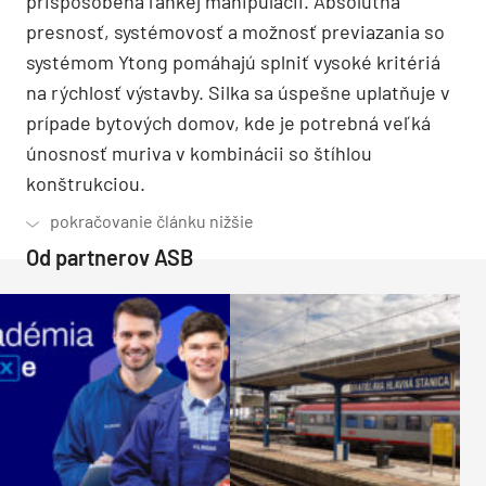
prispôsobená ľahkej manipulácii. Absolútna
presnosť, systémovosť a možnosť previazania so
systémom Ytong pomáhajú splniť vysoké kritériá
na rýchlosť výstavby. Silka sa úspešne uplatňuje v
prípade bytových domov, kde je potrebná veľká
únosnosť muriva v kombinácii so štíhlou
konštrukciou.
Od partnerov ASB