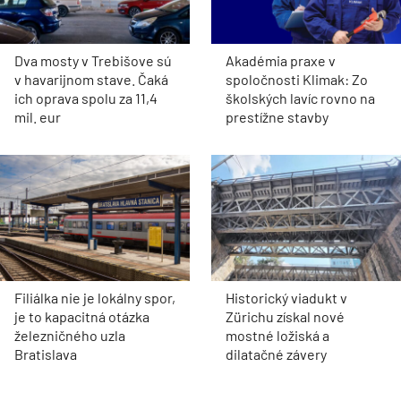
Dva mosty v Trebišove sú
Akadémia praxe v
v havarijnom stave. Čaká
spoločnosti Klimak: Zo
ich oprava spolu za 11,4
školských lavíc rovno na
mil. eur
prestížne stavby
Filiálka nie je lokálny spor,
Historický viadukt v
je to kapacitná otázka
Zürichu získal nové
železničného uzla
mostné ložiská a
Bratislava
dilatačné závery