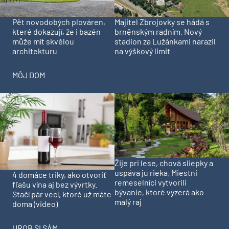
Pět novodobých plováren,
Majitel Zbrojovky se hádá s
které dokazují, že i bazén
brněnským radním. Nový
může mít skvělou
stadion za Lužánkami narazil
architekturu
na výškový limit
MÔJ DOM
Žije pri lese, chová sliepky a
uspáva ju rieka. Miestni
4 domáce triky, ako otvoriť
remeselníci vytvorili
fľašu vína aj bez vývrtky.
bývanie, ktoré vyzerá ako
Stačí pár vecí, ktoré už máte
malý raj
doma (video)
UROB SI SÁM