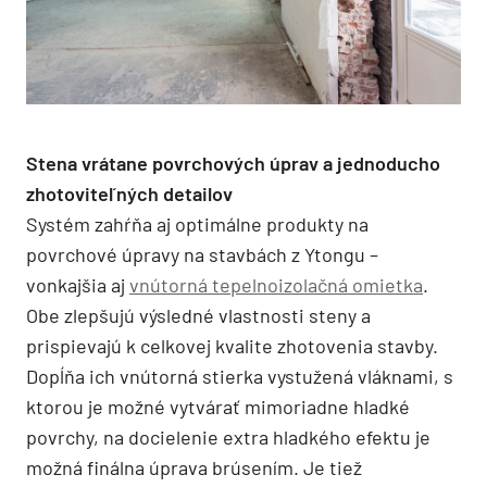
Stena vrátane povrchových úprav a jednoducho
zhotoviteľných detailov
Systém zahŕňa aj optimálne produkty na
povrchové úpravy na stavbách z Ytongu –
vonkajšia aj
vnútorná tepelnoizolačná omietka
.
Obe zlepšujú výsledné vlastnosti steny a
prispievajú k celkovej kvalite zhotovenia stavby.
Dopĺňa ich vnútorná stierka vystužená vláknami, s
ktorou je možné vytvárať mimoriadne hladké
povrchy, na docielenie extra hladkého efektu je
možná finálna úprava brúsením. Je tiež