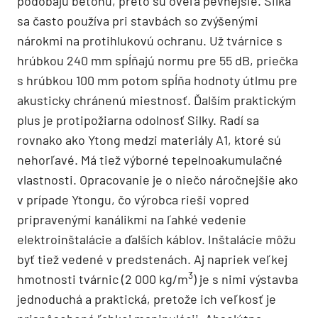
podobajú betónu, preto sú oveľa pevnejšie. Silka
sa často používa pri stavbách so zvýšenými
nárokmi na protihlukovú ochranu. Už tvárnice s
hrúbkou 240 mm spĺňajú normu pre 55 dB, priečka
s hrúbkou 100 mm potom spĺňa hodnoty útlmu pre
akusticky chránenú miestnosť. Ďalším praktickým
plus je protipožiarna odolnosť Silky. Radí sa
rovnako ako Ytong medzi materiály A1, ktoré sú
nehorľavé. Má tiež výborné tepelnoakumulačné
vlastnosti. Opracovanie je o niečo náročnejšie ako
v prípade Ytongu, čo výrobca rieši vopred
pripravenými kanálikmi na ľahké vedenie
elektroinštalácie a ďalších káblov. Inštalácie môžu
byť tiež vedené v predstenách. Aj napriek veľkej
3
hmotnosti tvárnic (2 000 kg/m
) je s nimi výstavba
jednoduchá a praktická, pretože ich veľkosť je