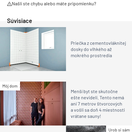
Našli ste chybu alebo máte pripomienku?
Súvisiace
Priečka z cementovláknitej
dosky do vlhkého až
mokrého prostredia
Môj dom
Menší byt ste skutočne
ešte nevideli. Tento nemá
ani 7 metrov štvorcových
a vošli sa doň 4 miestnosti
vrátane sauny!
Urob si sám