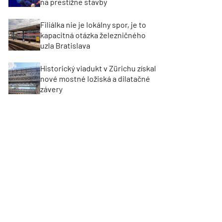
na prestížne stavby
Filiálka nie je lokálny spor, je to
kapacitná otázka železničného
uzla Bratislava
Historický viadukt v Zürichu získal
nové mostné ložiská a dilatačné
závery