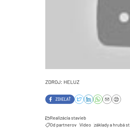
ZDROJ: HELUZ
ZDIEĽAŤ
Realizácia stavieb
Od partnerov
Video
základy a hrubá s