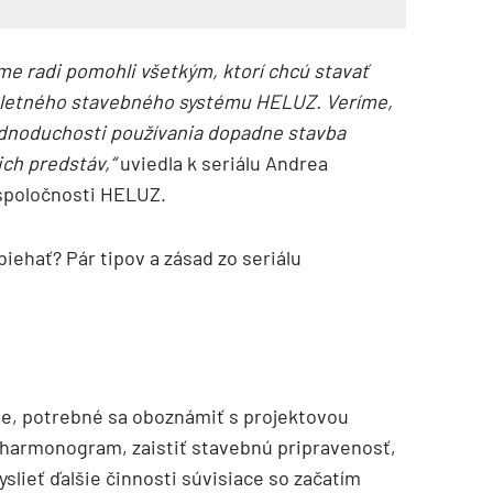
me radi pomohli všetkým, ktorí chcú stavať
letného stavebného systému HELUZ. Veríme,
jednoduchosti používania dopadne stavba
ch predstáv,“
uviedla k seriálu Andrea
spoločnosti HELUZ.
iehať? Pár tipov a zásad zo seriálu
TZB HAUSTECHNIK 3/2026
ne, potrebné sa oboznámiť s projektovou
 harmonogram, zaistiť stavebnú pripravenosť,
slieť ďalšie činnosti súvisiace so začatím