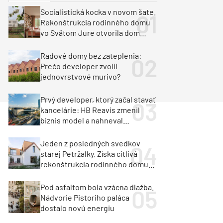
y
Klimatizácia a vetranie
Socialistická kocka v novom šate.
urz Milan Murcka
Rekonštrukcia rodinného domu
vo Svätom Jure otvorila dom
krajine aj svetlu
Radové domy bez zateplenia:
Prečo developer zvolil
jednovrstvové murivo?
Prvý developer, ktorý začal stavať
kancelárie: HB Reavis zmenil
biznis model a nahneval
investorov
Jeden z posledných svedkov
starej Petržalky. Získa citlivá
rekonštrukcia rodinného domu
cenu za architektúru?
Pod asfaltom bola vzácna dlažba.
Nádvorie Pistoriho paláca
dostalo novú energiu