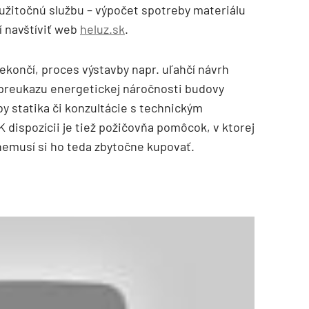
 užitočnú službu – výpočet spotreby materiálu
 navštíviť web
heluz.sk
.
končí, proces výstavby napr. uľahčí návrh
 preukazu energetickej náročnosti budovy
by statika či konzultácie s technickým
dispozícii je tiež požičovňa pomôcok, v ktorej
nemusí si ho teda zbytočne kupovať.