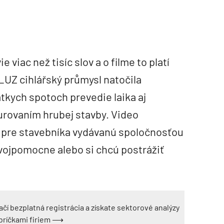
 viac než tisíc slov a o filme to platí
LUZ cihlářský průmysl natočila
átkych spotoch prevedie laika aj
urovaním hrubej stavby. Video
u pre stavebníka vydávanú spoločnosťou
svojpomocne alebo si chcú postrážiť
ačí bezplatná registrácia a získate sektorové analýzy
ebríčkami firiem ⟶