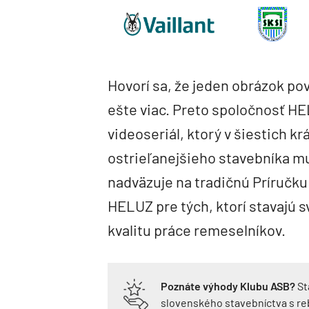
Hovorí sa, že jeden obrázok povie
ešte viac. Preto spoločnosť HE
videoseriál, ktorý v šiestich kr
ostrieľanejšieho stavebníka m
nadväzuje na tradičnú Príručk
HELUZ pre tých, ktorí stavajú 
kvalitu práce remeselníkov.
Poznáte výhody Klubu ASB?
St
slovenského stavebníctva s r