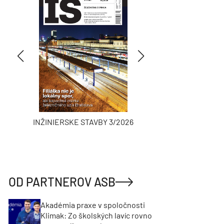
INŽINIERSKE STAVBY 3/2026
ASB
OD PARTNEROV ASB
Akadémia praxe v spoločnosti
Klimak: Zo školských lavíc rovno