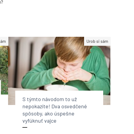
u?
sám
Urob si sám
S týmto návodom to už
nepokazíte! Dva osvedčené
spôsoby, ako úspešne
vyfúknuť vajce