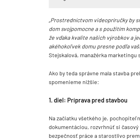
„Prostredníctvom videopríručky by s
dom svojpomocne a s použitím komp
že vďaka kvalite našich výrobkov a 
akéhokoľvek domu presne podľa vaši
Stejskalová, manažérka marketingu 
Ako by teda správne mala stavba preb
spomenieme nižšie:
1. diel: Príprava pred stavbou
Na začiatku všetkého je, pochopiteľ
dokumentáciou, rozvrhnúť si časový
bezpečnosť práce a starostlivo premy