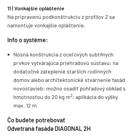
11 | Vonkajšie opláštenie
Na pripravenú podkonštrukciu z profilov Z sa
namontuje vonkajšie opláštenie.
Info o systéme:
Nosná konštrukcia z oceľových subtílnych
prvkov vytvárajúca priehradovú sústavu; na
dodatočné zateplenie starších rodinných
domov alebo architektonické stvárnenie fasád
novostavieb; možno osadiť pohľadový obklad s
2
hmotnosťou do 20 kg m
; aplikácia do výšky
max. 12 m
Čo budete potrebovať
Odvetraná fasáda DIAGONAL 2H