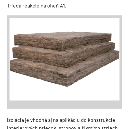
Trieda reakcie na oheň A1.
Izolácia je vhodná aj na aplikáciu do konštrukcie
interiérových priečok, stropov a šikmých striech.