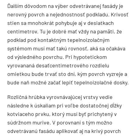
Ďalším dôvodom na výber odvetrávanej fasády je
nerovný povrch a nejednostnosť podkladu. Krivosť
stien sa mnohokrát pohybuje aj v desiatkach
centimetrov. Tu je dobré mať vždy na pamäti, že
podklad pod kontaktným tepelnoizolačným
systémom musí mať takú rovnosť, aká sa očakáva
od výsledného povrchu. Pri hypotetickom
vyrovananá desaťcentimetrového rozdielu
omietkou bude trvať sto dní, kým povrch vyzreje a
bude naň možné začať lepiť tepelnoizolačné dosky.
Rozličná hrúbka vyrovnávajúcej vrstvy vedie
následne k úskaliam pri voľbe dostatočnej dĺžky
kotviaceho prvku, ktorý musí byť prichytený v
súdržnom murive. V porovnaní s tým možno
odvetrávanú fasádu aplikovať aj na krivý povrch