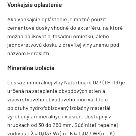
Vonkajšie opláštenie
Ako vonkajšie opláštenie je možné použiť
cementové dosky vhodné do exteriéru, na ktoré
možno aplikovať aj fasádnu omietku, alebo
jednovrstvovú dosku z drevitej vlny známu pod
názvom Heraklith.
Minerálna izolácia
Doska z minerálnej vlny Naturboard 037 (TP 116) je
určená na zateplenie obvodových stien a
viacvrstvového obvodového muriva. Ide o
polotuhý hydrofobizovaný izolačný materiál
vyrobený z minerálnych vlákien. Dostupný v
hrúbkach od 30 do 260 mm. Súčiniteľ tepelnej
vodivosti λ = 0,037 W/(m . K)= 0,037 W/(m . K).