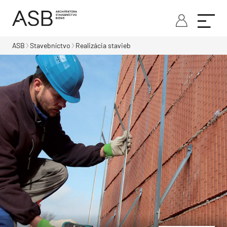
ASB
Stavebníctvo
Realizácia stavieb