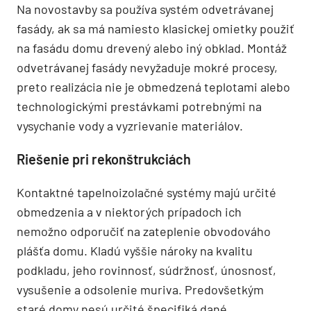
Na novostavby sa používa systém odvetrávanej
fasády, ak sa má namiesto klasickej omietky použiť
na fasádu domu drevený alebo iný obklad. Montáž
odvetrávanej fasády nevyžaduje mokré procesy,
preto realizácia nie je obmedzená teplotami alebo
technologickými prestávkami potrebnými na
vysychanie vody a vyzrievanie materiálov.
Riešenie pri rekonštrukciách
Kontaktné tapelnoizolačné systémy majú určité
obmedzenia a v niektorých prípadoch ich
nemožno odporučiť na zateplenie obvodováho
plášťa domu. Kladú vyššie nároky na kvalitu
podkladu, jeho rovinnosť, súdržnosť, únosnosť,
vysušenie a odsolenie muriva. Predovšetkým
staré domy nesú určité špecifiká dané