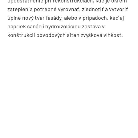
opodstatnenie pri rekonštrukciách, kde je okrem
zateplenia potrebné vyrovnať, zjednotiť a vytvoriť
úplne nový tvar fasády, alebo v prípadoch, keď aj
napriek sanácií hydroizoláciou zostáva v
konštrukcii obvodových siten zvyšková vlhkosť.