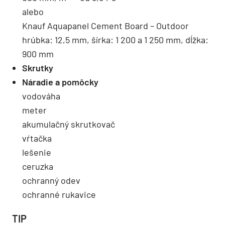
alebo
Knauf Aquapanel Cement Board – Outdoor
hrúbka: 12,5 mm, šírka: 1 200 a 1 250 mm, dĺžka:
900 mm
Skrutky
Náradie a pomôcky
vodováha
meter
akumulačný skrutkovač
vŕtačka
lešenie
ceruzka
ochranný odev
ochranné rukavice
TIP