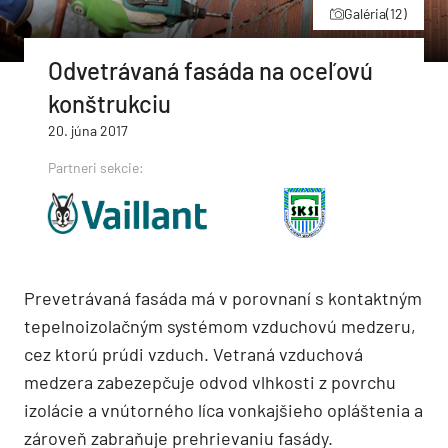
Galéria
(12)
Odvetrávaná fasáda na oceľovú
konštrukciu
20. júna 2017
Partneri sekcie:
Prevetrávaná fasáda má v porovnaní s kontaktným
tepelnoizolačným systémom vzduchovú medzeru,
cez ktorú prúdi vzduch. Vetraná vzduchová
medzera zabezepčuje odvod vlhkosti z povrchu
izolácie a vnútorného líca vonkajšieho opláštenia a
zároveň zabraňuje prehrievaniu fasády.