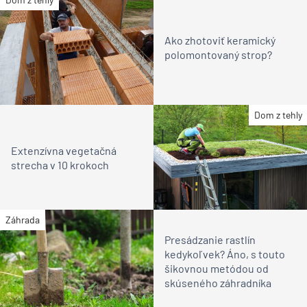
Ako zhotoviť keramický
polomontovaný strop?
Dom z tehly
Extenzívna vegetačná
strecha v 10 krokoch
Záhrada
Presádzanie rastlín
kedykoľvek? Áno, s touto
šikovnou metódou od
skúseného záhradníka