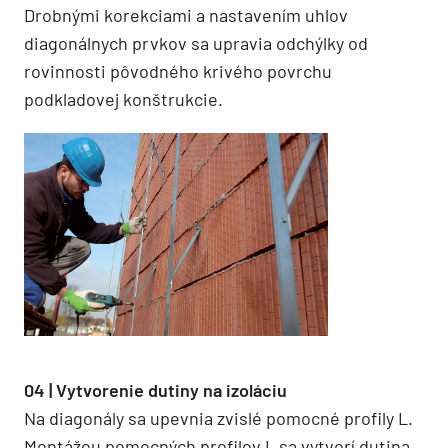
Drobnými korekciami a nastavením uhlov
diagonálnych prvkov sa upravia odchýlky od
rovinnosti pôvodného krivého povrchu
podkladovej konštrukcie.
04 | Vytvorenie dutiny na izoláciu
Na diagonály sa upevnia zvislé pomocné profily L.
Montážou pomocných profilov L sa vytvorí dutina