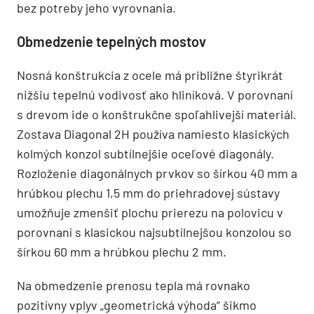
bez potreby jeho vyrovnania.
Obmedzenie tepelných mostov
Nosná konštrukcia z ocele má približne štyrikrát
nižšiu tepelnú vodivosť ako hliníková. V porovnaní
s drevom ide o konštrukčne spoľahlivejší materiál.
Zostava Diagonal 2H používa namiesto klasických
kolmých konzol subtílnejšie oceľové diagonály.
Rozloženie diagonálnych prvkov so šírkou 40 mm a
hrúbkou plechu 1,5 mm do priehradovej sústavy
umožňuje zmenšiť plochu prierezu na polovicu v
porovnaní s klasickou najsubtílnejšou konzolou so
šírkou 60 mm a hrúbkou plechu 2 mm.
Na obmedzenie prenosu tepla má rovnako
pozitívny vplyv „geometrická výhoda“ šikmo