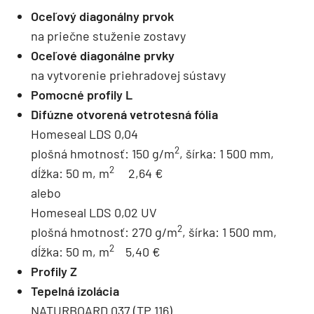
Oceľový diagonálny prvok
na priečne stuženie zostavy
Oceľové diagonálne prvky
na vytvorenie priehradovej sústavy
Pomocné profily L
Difúzne otvorená vetrotesná fólia
Homeseal LDS 0,04
2
plošná hmotnosť: 150 g/m
, šírka: 1 500 mm,
2
dĺžka: 50 m, m
2,64 €
alebo
Homeseal LDS 0,02 UV
2
plošná hmotnosť: 270 g/m
, šírka: 1 500 mm,
2
dĺžka: 50 m, m
5,40 €
Profily Z
Tepelná izolácia
NATURBOARD 037 (TP 116)