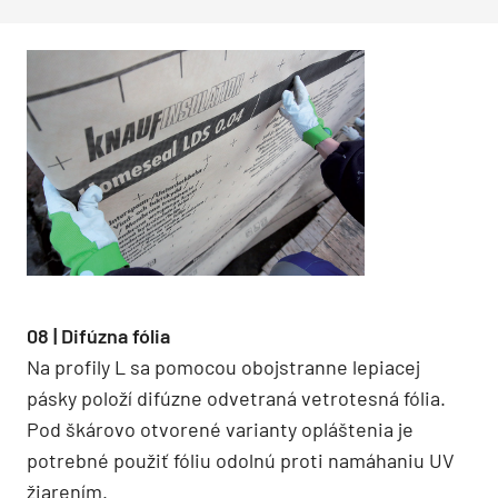
08 | Difúzna fólia
Na profily L sa pomocou obojstranne lepiacej
pásky položí difúzne odvetraná vetrotesná fólia.
Pod škárovo otvorené varianty opláštenia je
potrebné použiť fóliu odolnú proti namáhaniu UV
žiarením.