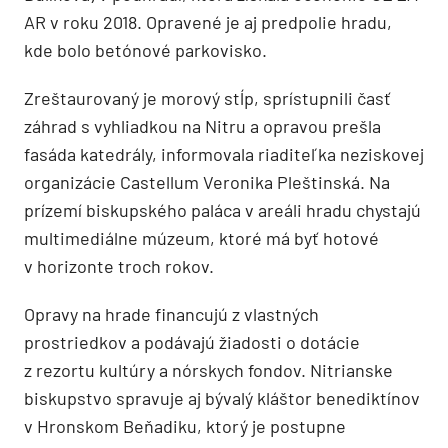
AR v roku 2018. Opravené je aj predpolie hradu,
kde bolo betónové parkovisko.
Zreštaurovaný je morový stĺp, sprístupnili časť
záhrad s vyhliadkou na Nitru a opravou prešla
fasáda katedrály, informovala riaditeľka neziskovej
organizácie Castellum Veronika Pleštinská. Na
prízemí biskupského paláca v areáli hradu chystajú
multimediálne múzeum, ktoré má byť hotové
v horizonte troch rokov.
Opravy na hrade financujú z vlastných
prostriedkov a podávajú žiadosti o dotácie
z rezortu kultúry a nórskych fondov. Nitrianske
biskupstvo spravuje aj bývalý kláštor benediktínov
v Hronskom Beňadiku, ktorý je postupne