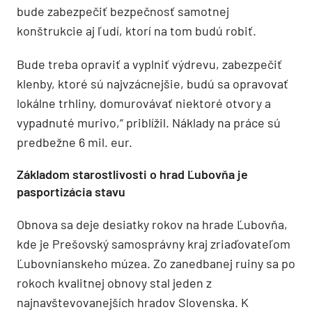
bude zabezpečiť bezpečnosť samotnej
konštrukcie aj ľudí, ktorí na tom budú robiť.
Bude treba opraviť a vyplniť výdrevu, zabezpečiť
klenby, ktoré sú najvzácnejšie, budú sa opravovať
lokálne trhliny, domurovávať niektoré otvory a
vypadnuté murivo,“ priblížil. Náklady na práce sú
predbežne 6 mil. eur.
Základom starostlivosti o hrad Ľubovňa je
pasportizácia stavu
Obnova sa deje desiatky rokov na hrade Ľubovňa,
kde je Prešovský samosprávny kraj zriaďovateľom
Ľubovnianskeho múzea. Zo zanedbanej ruiny sa po
rokoch kvalitnej obnovy stal jeden z
najnavštevovanejších hradov Slovenska. K