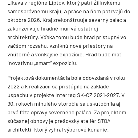
Likava v regióne Liptov, ktorý patrí Žilinskému
samosprávnemu kraju, a práce na ňom potrvajú do
októbra 2026. Kraj zrekonštruuje severný palác a
zakonzervuje hradné murivá ostatnej
architektúry. Vďaka tomu bude hrad prístupný vo
väčšom rozsahu, vzniknú nové priestory na
vnútorné a vonkajšie expozície. Hrad bude mať
inovatívnu „smart“ expozíciu.
Projektová dokumentácia bola odovzdaná v roku
2022 a k realizácii sa pristúpilo na základe
úspechu v projekte Interreg SK-CZ 2021-2027. V
90. rokoch minulého storočia sa uskutočnila aj
prvá fáza opravy severného paláca. Za projektom
súčasnej obnovy je prešovský ateliér STOA
architekti, ktorý vyhral výberové konanie.