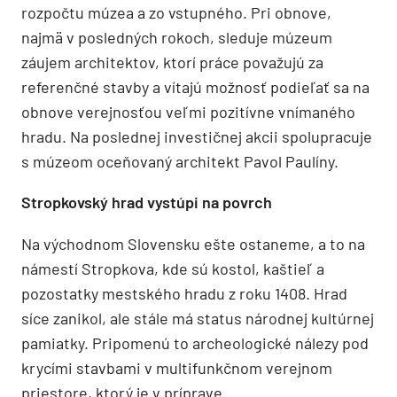
rozpočtu múzea a zo vstupného. Pri obnove,
najmä v posledných rokoch, sleduje múzeum
záujem architektov, ktorí práce považujú za
referenčné stavby a vítajú možnosť podieľať sa na
obnove verejnosťou veľmi pozitívne vnímaného
hradu. Na poslednej investičnej akcii spolupracuje
s múzeom oceňovaný architekt Pavol Paulíny.
Stropkovský hrad vystúpi na povrch
Na východnom Slovensku ešte ostaneme, a to na
námestí Stropkova, kde sú kostol, kaštieľ a
pozostatky mestského hradu z roku 1408. Hrad
síce zanikol, ale stále má status národnej kultúrnej
pamiatky. Pripomenú to archeologické nálezy pod
krycími stavbami v multifunkčnom verejnom
priestore, ktorý je v príprave.