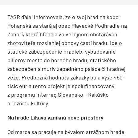
TASR ďalej informovala, že o svoj hrad na kopci
Pohanská sa stará aj obec Plavecké Podhradie na
Záhorí, ktorá hľadala vo verejnom obstarávaní
zhotoviteľa rozsiahlej obnovy častí hradu. Ide o
statické zabezpečenie hradieb, vybudovanie
pilierov mosta do horného hradu, statického
zabezpečenia murív západného paláca či hradnej
veže. Predbežná hodnota zákazky bola vyše 450-
tisíc eur a tento projekt je spolufinancovaný
z programu Interreg Slovensko – Rakúsko
a rezortu kultúry.
Na hrade Likava vzniknú nové priestory
Od marca sa pracuje na bývalom strážnom hrade