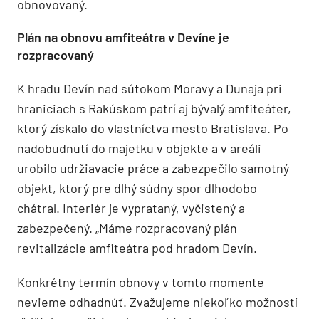
obnovovaný.
Plán na obnovu amfiteátra v Devíne je
rozpracovaný
K hradu Devín nad sútokom Moravy a Dunaja pri
hraniciach s Rakúskom patrí aj bývalý amfiteáter,
ktorý získalo do vlastníctva mesto Bratislava. Po
nadobudnutí do majetku v objekte a v areáli
urobilo udržiavacie práce a zabezpečilo samotný
objekt, ktorý pre dlhý súdny spor dlhodobo
chátral. Interiér je vyprataný, vyčistený a
zabezpečený. „Máme rozpracovaný plán
revitalizácie amfiteátra pod hradom Devín.
Konkrétny termín obnovy v tomto momente
nevieme odhadnúť. Zvažujeme niekoľko možností