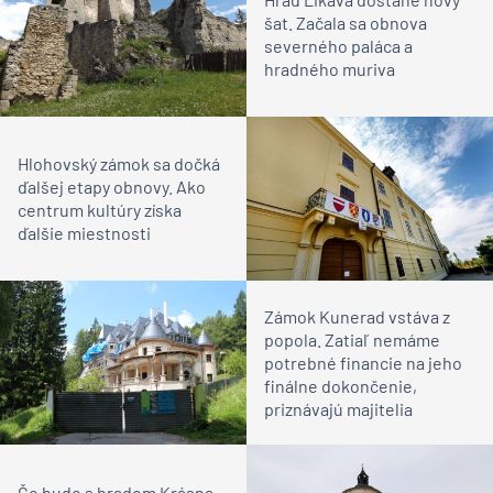
šat. Začala sa obnova
severného paláca a
hradného muriva
Hlohovský zámok sa dočká
ďalšej etapy obnovy. Ako
centrum kultúry získa
ďalšie miestnosti
Zámok Kunerad vstáva z
popola. Zatiaľ nemáme
potrebné financie na jeho
finálne dokončenie,
priznávajú majitelia
Čo bude s hradom Krásna