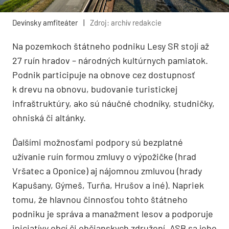
Devínsky amfiteáter
|
Zdroj: archív redakcie
Na pozemkoch štátneho podniku Lesy SR stojí až
27 ruín hradov – národných kultúrnych pamiatok.
Podnik participuje na obnove cez dostupnosť
k drevu na obnovu, budovanie turistickej
infraštruktúry, ako sú náučné chodníky, studničky,
ohniská či altánky.
Ďalšími možnosťami podpory sú bezplatné
užívanie ruín formou zmluvy o výpožičke (hrad
Vršatec a Oponice) aj nájomnou zmluvou (hrady
Kapušany, Gýmeš, Turňa, Hrušov a iné). Napriek
tomu, že hlavnou činnosťou tohto štátneho
podniku je správa a manažment lesov a podporuje
iniciatívy obcí či občianskych združení, ASB sa jeho