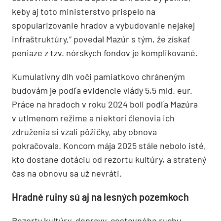
keby aj toto ministerstvo prispelo na
spopularizovanie hradov a vybudovanie nejakej
infraštruktúry,“ povedal Mazúr s tým, že získať
peniaze z tzv. nórskych fondov je komplikované.
Kumulatívny dlh voči pamiatkovo chráneným
budovám je podľa evidencie vlády 5,5 mld. eur.
Práce na hradoch v roku 2024 boli podľa Mazúra
v utlmenom režime a niektorí členovia ich
združenia si vzali pôžičky, aby obnova
pokračovala. Koncom mája 2025 stále nebolo isté,
kto dostane dotáciu od rezortu kultúry, a stratený
čas na obnovu sa už nevráti.
Hradné ruiny sú aj na lesných pozemkoch
Rezorty kultúry, dopravy, cestovného ruchu