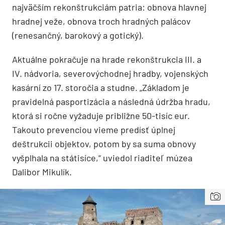
najväčším rekonštrukciám patria: obnova hlavnej
hradnej veže, obnova troch hradných palácov
(renesančný, barokový a gotický).
Aktuálne pokračuje na hrade rekonštrukcia III. a
IV. nádvoria, severovýchodnej hradby, vojenských
kasární zo 17. storočia a studne. „Základom je
pravidelná pasportizácia a následná údržba hradu,
ktorá si ročne vyžaduje približne 50-tisíc eur.
Takouto prevenciou vieme predísť úplnej
deštrukcii objektov, potom by sa suma obnovy
vyšplhala na státisíce,“ uviedol riaditeľ múzea
Dalibor Mikulík.