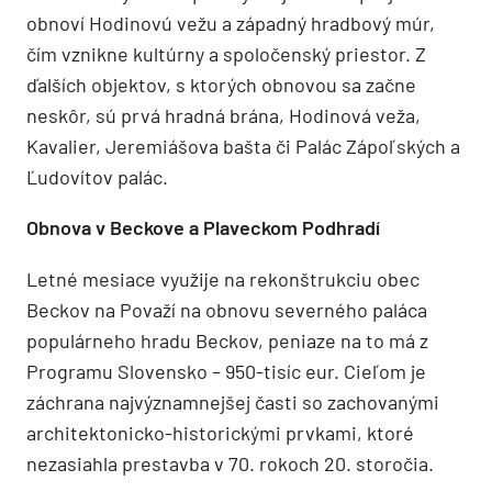
obnoví Hodinovú vežu a západný hradbový múr,
čím vznikne kultúrny a spoločenský priestor. Z
ďalších objektov, s ktorých obnovou sa začne
neskôr, sú prvá hradná brána, Hodinová veža,
Kavalier, Jeremiášova bašta či Palác Zápoľských a
Ľudovítov palác.
Obnova v Beckove a Plaveckom Podhradí
Letné mesiace využije na rekonštrukciu obec
Beckov na Považí na obnovu severného paláca
populárneho hradu Beckov, peniaze na to má z
Programu Slovensko – 950-tisíc eur. Cieľom je
záchrana najvýznamnejšej časti so zachovanými
architektonicko-historickými prvkami, ktoré
nezasiahla prestavba v 70. rokoch 20. storočia.