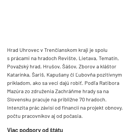
Hrad Uhrovec v Trenčianskom kraji je spolu
s prácami na hradoch Revište, Lietava, Tematín,
Považský hrad, Hrušov, Šášov, Zborov a kláštor
Katarínka, Šariš, Kapušany či Ľubovňa pozitívnym
príkladom, ako sa veci dajú robiť. Podľa Ratibora
Mazúra zo združenia Zachráňme hrady sa na
Slovensku pracuje na približne 70 hradoch.
Intenzita prác závisí od financií na projekt obnovy,
počtu pracovníkov aj od počasia.
Viac podpory od štátu