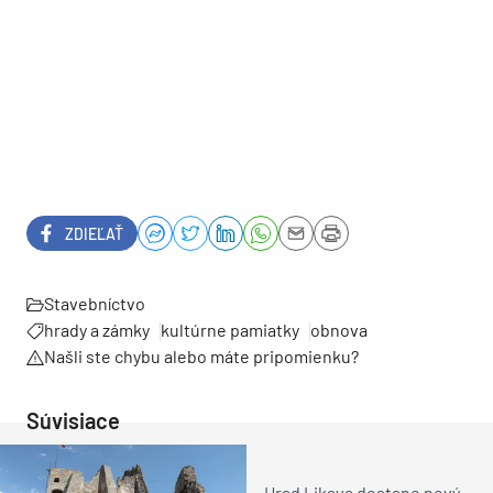
ZDIEĽAŤ
Stavebníctvo
hrady a zámky
kultúrne pamiatky
obnova
Našli ste chybu alebo máte pripomienku?
Súvisiace
Hrad Likava dostane nový