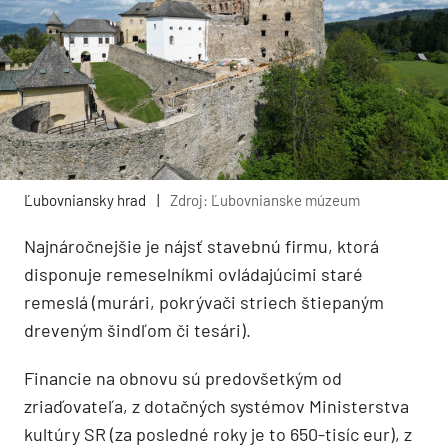
Ľubovniansky hrad
|
Zdroj: Ľubovnianske múzeum
Najnáročnejšie je nájsť stavebnú firmu, ktorá
disponuje remeselníkmi ovládajúcimi staré
remeslá (murári, pokrývači striech štiepaným
dreveným šindľom či tesári).
Financie na obnovu sú predovšetkým od
zriaďovateľa, z dotačných systémov Ministerstva
kultúry SR (za posledné roky je to 650-tisíc eur), z