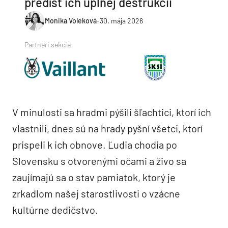
predísť ich úplnej deštrukcii
Monika Voleková
-
30. mája 2026
Partneri sekcie:
V minulosti sa hradmi pýšili šľachtici, ktorí ich
vlastnili, dnes sú na hrady pyšní všetci, ktorí
prispeli k ich obnove. Ľudia chodia po
Slovensku s otvorenými očami a živo sa
zaujímajú sa o stav pamiatok, ktorý je
zrkadlom našej starostlivosti o vzácne
kultúrne dedičstvo.