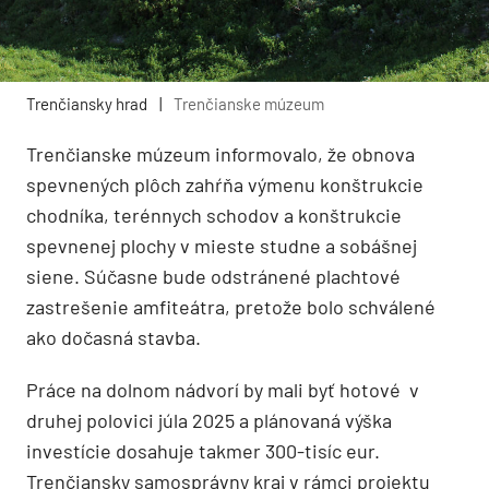
Trenčiansky hrad
|
Trenčianske múzeum
Trenčianske múzeum informovalo, že obnova
spevnených plôch zahŕňa výmenu konštrukcie
chodníka, terénnych schodov a konštrukcie
spevnenej plochy v mieste studne a sobášnej
siene. Súčasne bude odstránené plachtové
zastrešenie amfiteátra, pretože bolo schválené
ako dočasná stavba.
Práce na dolnom nádvorí by mali byť hotové v
druhej polovici júla 2025 a plánovaná výška
investície dosahuje takmer 300-tisíc eur.
Trenčiansky samosprávny kraj v rámci projektu