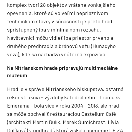
komplex tvorí 28 objektov vrátane vonkajšieho
opevnenia, ktoré sú vo veľmi nepriaznivom
technickom stave, v súčasnosti je preto hrad
sprístupnený iba v minimálnom rozsahu.
Návštevníci môžu vidieť iba priestor prvého a
druhého predhradia a bránovú vežu (Huňadyho
veža), kde sa nachádza vnútorná expozícia.
Na Nitrianskom hrade pripravujú multimediálne
múzeum
Hrad je v správe Nitrianskeho biskupstva, ostatná
rekonštrukcia – výzdoby katedrálneho Chrámu sv.
Emeráma – bola síce v roku 2004 – 2013, ale hrad
sa môže pochváliť reštauráciou Castellum Café
(architekti Martin Dulík, Marek Šumichrast, Lívia
Dulíková) v podhradí, ktorá získala ocenenie CE ZA