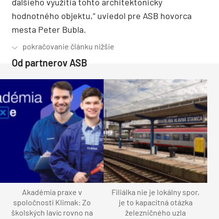
ďalšieho využitia tohto architektonicky
hodnotného objektu,“ uviedol pre ASB hovorca
mesta Peter Bubla.
Od partnerov ASB
Akadémia praxe v
Filiálka nie je lokálny spor,
spoločnosti Klimak: Zo
je to kapacitná otázka
školských lavíc rovno na
železničného uzla