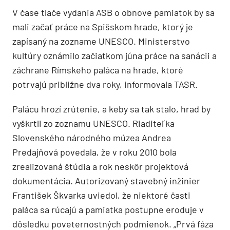
V čase tlače vydania ASB o obnove pamiatok by sa
mali začať práce na Spišskom hrade, ktorý je
zapísaný na zozname UNESCO. Ministerstvo
kultúry oznámilo začiatkom júna práce na sanácii a
záchrane Rímskeho paláca na hrade, ktoré
potrvajú približne dva roky, informovala TASR.
Palácu hrozí zrútenie, a keby sa tak stalo, hrad by
vyškrtli zo zoznamu UNESCO. Riaditeľka
Slovenského národného múzea Andrea
Predajňová povedala, že v roku 2010 bola
zrealizovaná štúdia a rok neskôr projektová
dokumentácia. Autorizovaný stavebný inžinier
František Škvarka uviedol, že niektoré časti
paláca sa rúcajú a pamiatka postupne eroduje v
dôsledku poveternostných podmienok. „Prvá fáza