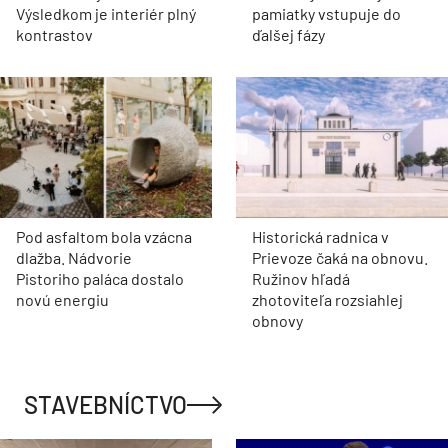
Výsledkom je interiér plný
pamiatky vstupuje do
kontrastov
ďalšej fázy
Pod asfaltom bola vzácna
Historická radnica v
dlažba. Nádvorie
Prievoze čaká na obnovu.
Pistoriho paláca dostalo
Ružinov hľadá
novú energiu
zhotoviteľa rozsiahlej
obnovy
STAVEBNÍCTVO