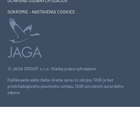
OCHRANA OSOBNÝCH ÚDAJOV
SÚKROMIE – NASTAVENIA COOKIES
© JAGA GROUP, s.r.o. Všetky práva vyhradené.
Publikovanie alebo ďalšie šírenie správ zo zdrojov TASR je bez
predchádzajúceho písomného súhlasu TASR porušením autorského
zákona.