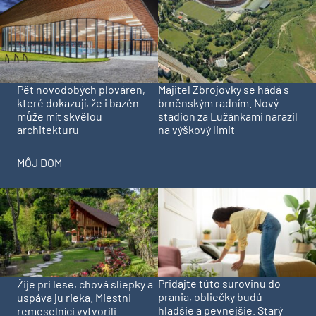
Pět novodobých plováren,
Majitel Zbrojovky se hádá s
které dokazují, že i bazén
brněnským radním. Nový
může mít skvělou
stadion za Lužánkami narazil
architekturu
na výškový limit
MÔJ DOM
Pridajte túto surovinu do
Žije pri lese, chová sliepky a
prania, obliečky budú
uspáva ju rieka. Miestni
hladšie a pevnejšie. Starý
remeselníci vytvorili