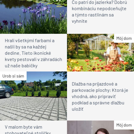
Čo patrí do jazierka? Dobrú
kombináciu nepodceňujte
a týmto rastlinám sa
vyhnite
Môj dom
Hrali všetkými farbami a
našli by sa na každej
dedine. Tieto ikonické
kvety pestovali v záhradách
už naše babičky
Urob si sám
Dlažba na príjazdové a
parkovacie plochy: Ktorá je
vhodná, ako pripraviť
podklad a správne dlažbu
uložiť
Môj dom
V malom byte vám
stohovateľné stoličky