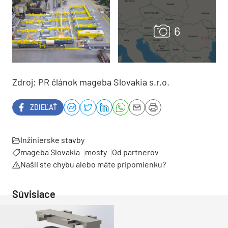
Zdroj: PR článok mageba Slovakia s.r.o.
ZDIEĽAŤ
Inžinierske stavby
mageba Slovakia
mosty
Od partnerov
Našli ste chybu alebo máte pripomienku?
Súvisiace