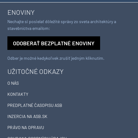
ENOVINY
Nechajte si posielať dôležité správy zo sveta architektúry a
stavebníctva emailom:
ODOBERAŤ BEZPLATNÉ ENOVINY
Odber je možné kedykoľvek zrušiť jedným kliknutím.
UŽITOČNÉ ODKAZY
O NÁS
KONTAKTY
PREDPLATNÉ ČASOPISU ASB
INZERCIA NA ASB.SK
PRÁVO NA OPRAVU