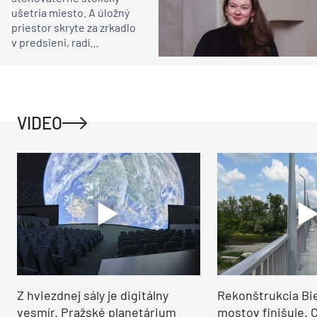
ušetria miesto. A úložný
priestor skryte za zrkadlo
v predsieni, radí
architektka
VIDEO
Z hviezdnej sály je digitálny
Rekonštrukcia Bi
vesmír. Pražské planetárium
mostov finišuje. 