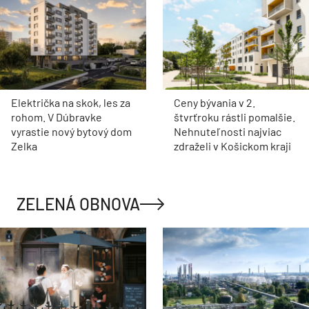
Električka na skok, les za
Ceny bývania v 2.
rohom. V Dúbravke
štvrťroku rástli pomalšie.
vyrastie nový bytový dom
Nehnuteľnosti najviac
Zelka
zdraželi v Košickom kraji
ZELENÁ OBNOVA