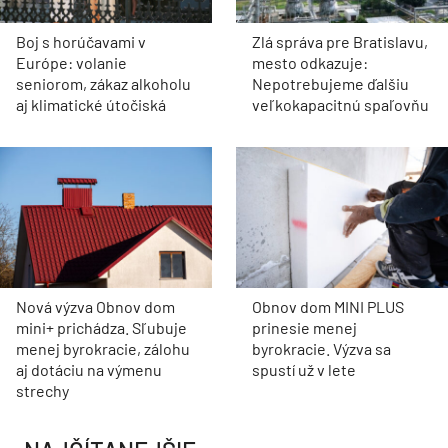
Boj s horúčavami v
Zlá správa pre Bratislavu,
Európe: volanie
mesto odkazuje:
seniorom, zákaz alkoholu
Nepotrebujeme ďalšiu
aj klimatické útočiská
veľkokapacitnú spaľovňu
Nová výzva Obnov dom
Obnov dom MINI PLUS
mini+ prichádza. Sľubuje
prinesie menej
menej byrokracie, zálohu
byrokracie. Výzva sa
aj dotáciu na výmenu
spustí už v lete
strechy