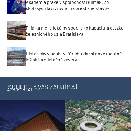
Akadémia praxe v spoločnosti Klimak: Zo
školských lavíc rovno na prestížne stavby
Filiálka nie je lokálny spor, je to kapacitná otázka
železničného uzla Bratislava
Historický viadukt v Zürichu získal nové mostné
ložiská a dilatačné závery
MOHLO BY VÁS ZAUJÍMAŤ
ASB-PORTAL.CZ