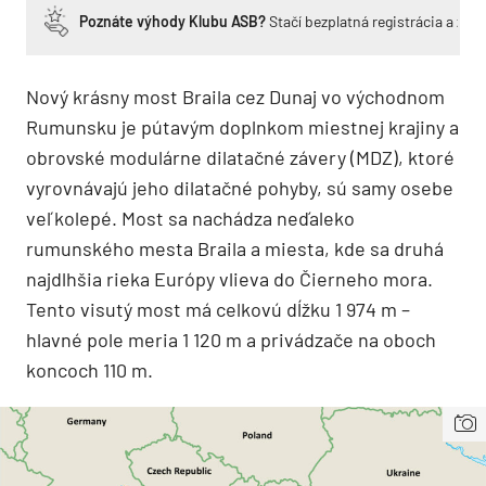
Poznáte výhody Klubu ASB?
Stačí bezplatná registrácia a zí
Nový krásny most Braila cez Dunaj vo východnom
Rumunsku je pútavým doplnkom miestnej krajiny a
obrovské modulárne dilatačné závery (MDZ), ktoré
vyrovnávajú jeho dilatačné pohyby, sú samy osebe
veľkolepé. Most sa nachádza neďaleko
rumunského mesta Braila a miesta, kde sa druhá
najdlhšia rieka Európy vlieva do Čierneho mora.
Tento visutý most má celkovú dĺžku 1 974 m –
hlavné pole meria 1 120 m a privádzače na oboch
koncoch 110 m.