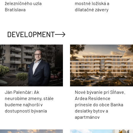
železničného uzla
mostné ložiská a
Bratislava
dilatačné závery
DEVELOPMENT
Ján Palenčár: Ak
Nové bývanie pri Sĺňave.
neurobíme zmeny, stále
Ardea Residence
budeme najhorší v
prinesie do obce Banka
dostupnosti bývania
desiatky bytov a
apartmánov