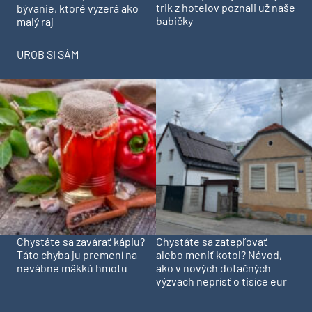
trik z hotelov poznali už naše
bývanie, ktoré vyzerá ako
babičky
malý raj
UROB SI SÁM
Chystáte sa zavárať kápiu?
Chystáte sa zatepľovať
Táto chyba ju premení na
alebo meniť kotol? Návod,
nevábne mäkkú hmotu
ako v nových dotačných
výzvach neprísť o tisíce eur