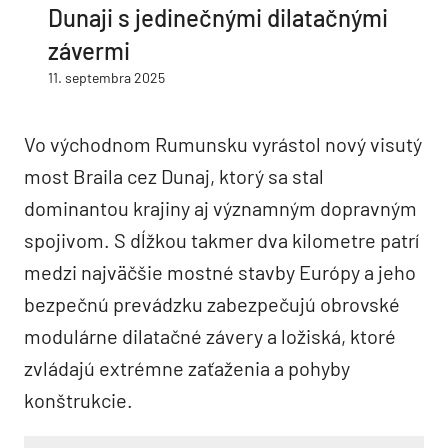
Dunaji s jedinečnými dilatačnými
závermi
11. septembra 2025
Vo východnom Rumunsku vyrástol nový visutý
most Braila cez Dunaj, ktorý sa stal
dominantou krajiny aj významným dopravným
spojivom. S dĺžkou takmer dva kilometre patrí
medzi najväčšie mostné stavby Európy a jeho
bezpečnú prevádzku zabezpečujú obrovské
modulárne dilatačné závery a ložiská, ktoré
zvládajú extrémne zaťaženia a pohyby
konštrukcie.