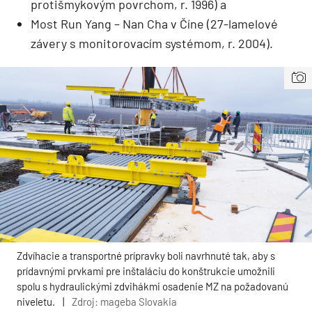
protišmykovým povrchom, r. 1996) a
Most Run Yang – Nan Cha v Číne (27-lamelové
závery s monitorovacím systémom, r. 2004).
Zdvíhacie a transportné prípravky boli navrhnuté tak, aby s
prídavnými prvkami pre inštaláciu do konštrukcie umožnili
spolu s hydraulickými zdvihákmi osadenie MZ na požadovanú
niveletu.
|
Zdroj: mageba Slovakia