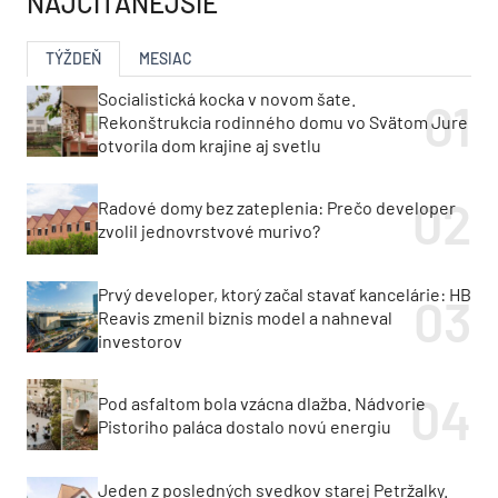
NAJČÍTANEJŠIE
TÝŽDEŇ
MESIAC
Socialistická kocka v novom šate.
Rekonštrukcia rodinného domu vo Svätom Jure
otvorila dom krajine aj svetlu
Radové domy bez zateplenia: Prečo developer
zvolil jednovrstvové murivo?
Prvý developer, ktorý začal stavať kancelárie: HB
Reavis zmenil biznis model a nahneval
investorov
Pod asfaltom bola vzácna dlažba. Nádvorie
Pistoriho paláca dostalo novú energiu
Jeden z posledných svedkov starej Petržalky.