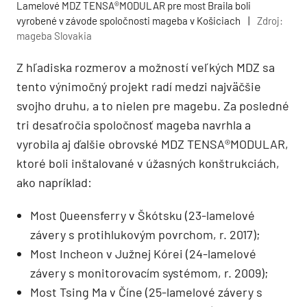
Lamelové MDZ TENSA®MODULAR pre most Braila boli
vyrobené v závode spoločnosti mageba v Košiciach
|
Zdroj:
mageba Slovakia
Z hľadiska rozmerov a možností veľkých MDZ sa
tento výnimočný projekt radí medzi najväčšie
svojho druhu, a to nielen pre magebu. Za posledné
tri desaťročia spoločnosť mageba navrhla a
vyrobila aj ďalšie obrovské MDZ TENSA®MODULAR,
ktoré boli inštalované v úžasných konštrukciách,
ako napríklad:
Most Queensferry v Škótsku (23-lamelové
závery s protihlukovým povrchom, r. 2017);
Most Incheon v Južnej Kórei (24-lamelové
závery s monitorovacím systémom, r. 2009);
Most Tsing Ma v Číne (25-lamelové závery s