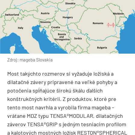
Zdroj: mageba Slovakia
Most takýchto rozmerov si vyžaduje ložiská a
dilatačné závery pripravené na veľké pohyby a
potočenia spĺňajúce širokú škálu ďalších
konštrukčných kritérií. Z produktov, ktoré pre
tento most navrhla a vyrobila firma mageba –
vrátane MDZ typu TENSA®MODULAR, dilatačných
záverov TENSA®GRIP s jedným tesniacim profilom
a kalotových mostných ložísk RESTON®SPHERICAL