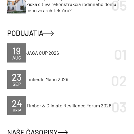
Získa citlivá rekonštrukcia rodinného domu
cenu za architektúru?
PODUJATIA
19
JAGA CUP 2026
AUG
23
LinkedIn Menu 2026
SEP
24
Timber & Climate Resilience Forum 2026
SEP
NAŠE ČASOPISY