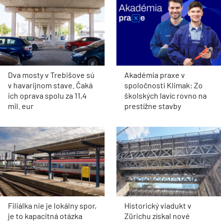
Dva mosty v Trebišove sú
Akadémia praxe v
v havarijnom stave. Čaká
spoločnosti Klimak: Zo
ich oprava spolu za 11,4
školských lavíc rovno na
mil. eur
prestížne stavby
Filiálka nie je lokálny spor,
Historický viadukt v
je to kapacitná otázka
Zürichu získal nové