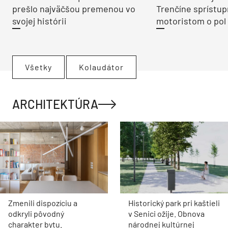
prešlo najväčšou premenou vo
Trenčíne sprístup
svojej histórii
motoristom o pol 
Všetky
Kolaudátor
ARCHITEKTÚRA
Zmenili dispozíciu a
Historický park pri kaštieli
odkryli pôvodný
v Senici ožije. Obnova
charakter bytu.
národnej kultúrnej