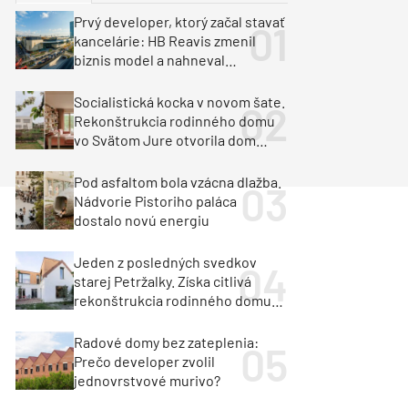
y
Klimatizácia a vetranie
Prvý developer, ktorý začal stavať
urz Milan Murcka
kancelárie: HB Reavis zmenil
biznis model a nahneval
investorov
Socialistická kocka v novom šate.
Rekonštrukcia rodinného domu
vo Svätom Jure otvorila dom
krajine aj svetlu
Pod asfaltom bola vzácna dlažba.
Nádvorie Pistoriho paláca
dostalo novú energiu
Jeden z posledných svedkov
starej Petržalky. Získa citlivá
rekonštrukcia rodinného domu
cenu za architektúru?
Radové domy bez zateplenia:
Prečo developer zvolil
jednovrstvové murivo?