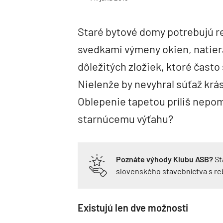
Staré bytové domy potrebujú r
svedkami výmeny okien, natier
dôležitých zložiek, ktoré často
Nielenže by nevyhral súťaž krás
Oblepenie tapetou príliš nepom
starnúcemu výťahu?
Poznáte výhody Klubu ASB?
St
slovenského stavebníctva s r
Existujú len dve možnosti