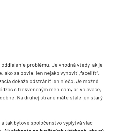
 oddialenie problému. Je vhodná vtedy, ak je
, ako sa povie, len nejako vynoviť „facelift“.
izácia dokáže odstrániť len niečo. Je možné
zvádzač s frekvenčným meničom, privolávače,
odobne. Na druhej strane máte stále len starý
, a tak bytové spoločenstvo vyplytvá viac
o.
Ak siahnete po kvalitných výťahoch, ako sú