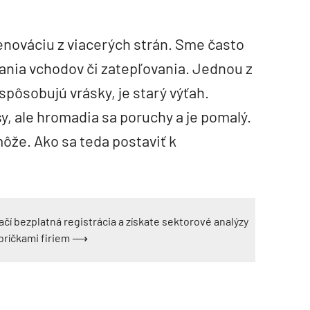
enováciu z viacerých strán. Sme často
ania vchodov či zatepľovania. Jednou z
 spôsobujú vrásky, je starý výťah.
y, ale hromadia sa poruchy a je pomalý.
ôže. Ako sa teda postaviť k
ačí bezplatná registrácia a získate sektorové analýzy
ebríčkami firiem ⟶