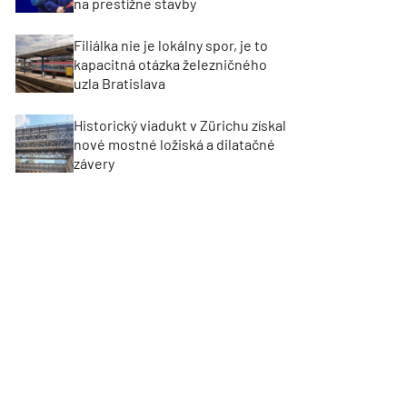
na prestížne stavby
Filiálka nie je lokálny spor, je to
kapacitná otázka železničného
uzla Bratislava
Historický viadukt v Zürichu získal
nové mostné ložiská a dilatačné
závery