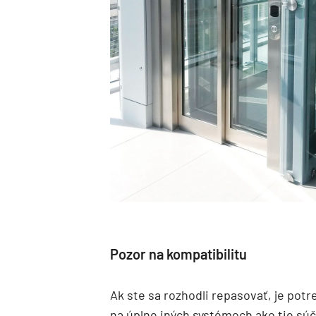
Pozor na kompatibilitu
Ak ste sa rozhodli repasovať, je pot
na úplne iných systémoch ako tie s