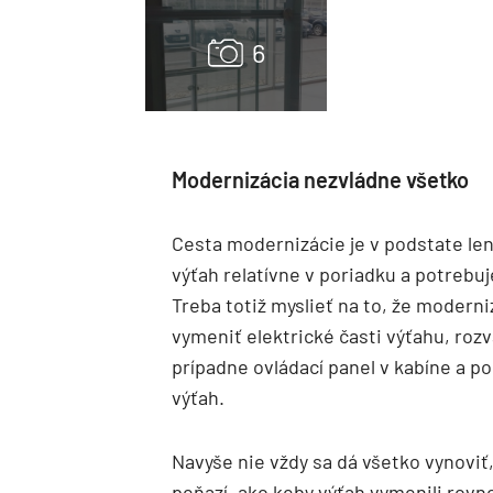
Modernizácia nezvládne všetko
Cesta modernizácie je v podstate len
výťah relatívne v poriadku a potrebuje
Treba totiž myslieť na to, že modern
vymeniť elektrické časti výťahu, ro
prípadne ovládací panel v kabíne a p
výťah.
Navyše nie vždy sa dá všetko vynoviť
peňazí, ako keby výťah vymenili rovn