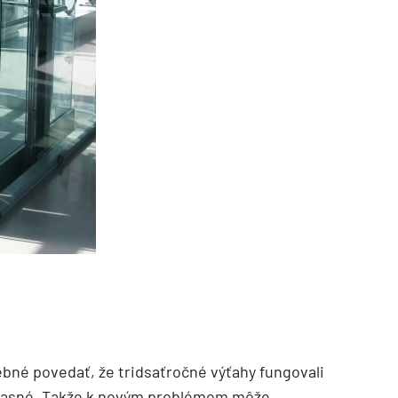
rebné povedať, že tridsaťročné výťahy fungovali
účasné. Takže k novým problémom môže