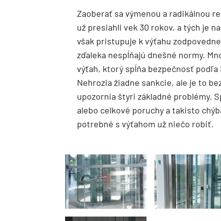
Zaoberať sa výmenou a radikálnou r
už presiahli vek 30 rokov, a tých je
však pristupuje k výťahu zodpovedne,
zďaleka nespĺňajú dnešné normy. Mnoh
výťah, ktorý spĺňa bezpečnosť podľa 
Nehrozia žiadne sankcie, ale je to be
upozornia štyri základné problémy.
alebo celkové poruchy a takisto chýba
potrebné s výťahom už niečo robiť.