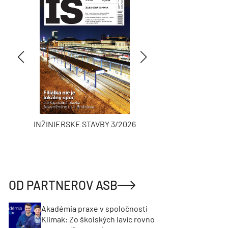
INŽINIERSKE STAVBY 3/2026
ASB
OD PARTNEROV ASB
Akadémia praxe v spoločnosti
Klimak: Zo školských lavíc rovno