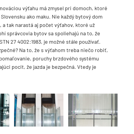
enováciou výťahu má zmysel pri domoch, ktoré
 na Slovensku ako maku. Nie každý bytový dom
 a tak narastá aj počet výťahov, ktoré už
í správcovia bytov sa spoliehajú na to, že
STN 27 4002:1983, je možné stále používať.
zpečné? Na to, že s výťahom treba niečo robiť,
 Spomaľovanie, poruchy brzdového systému
júci pocit, že jazda je bezpečná. Vtedy je
TZB HAUSTECHNIK 3/2026