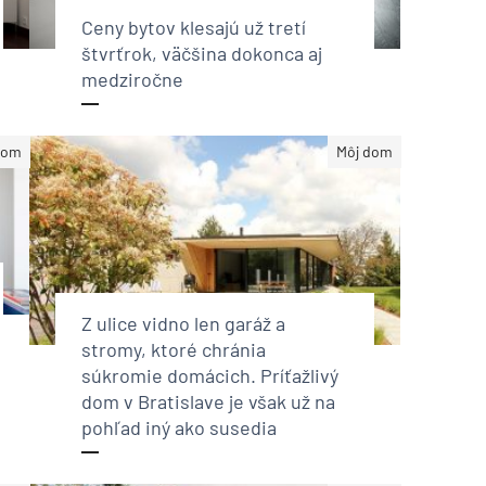
Ceny bytov klesajú už tretí
štvrťrok, väčšina dokonca aj
medziročne
dom
Môj dom
Z ulice vidno len garáž a
stromy, ktoré chránia
súkromie domácich. Príťažlivý
dom v Bratislave je však už na
pohľad iný ako susedia