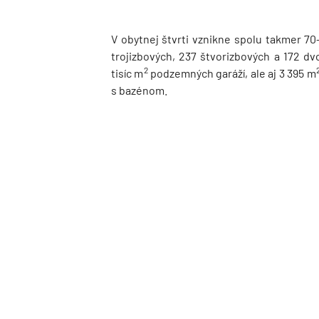
V obytnej štvrti vznikne spolu takmer 70-
trojizbových, 237 štvorizbových a 172 dv
2
tisíc m
podzemných garáží, ale aj 3 395 m
s bazénom.