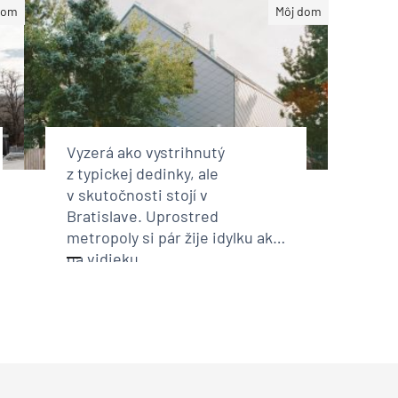
dom
Môj dom
Vyzerá ako vystrihnutý
z typickej dedinky, ale
v skutočnosti stojí v
Bratislave. Uprostred
metropoly si pár žije idylku ako
na vidieku