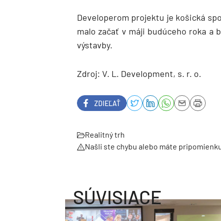
Developerom projektu je košická spol
malo začať v máji budúceho roka a b
výstavby.
Zdroj: V. L. Development, s. r. o.
ZDIEĽAŤ
Realitný trh
Našli ste chybu alebo máte pripomienk
SÚVISIACE