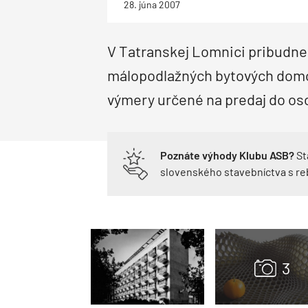
28. júna 2007
Priemysel a logistika
Dopravné stavby
Priemyselné objekty
Deti a architektúra
Správa budov
V Tatranskej Lomnici pribudne
Facility management
Správa bytových domov
Rodinné domy
Obnova bytových domov
málopodlažných bytových domov
Drevostavby
Montované domy
Bungalovy
Nízkoenergetické domy
Pasívne domy
výmery určené na predaj do os
Poznáte výhody Klubu ASB?
St
slovenského stavebníctva s r