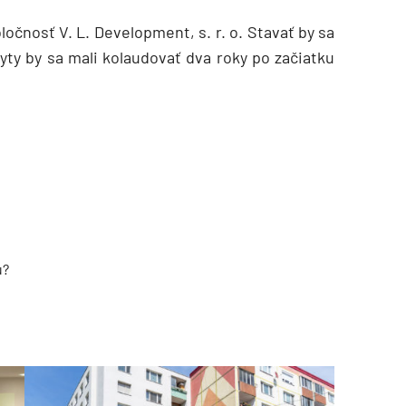
očnosť V. L. Development, s. r. o. Stavať by sa
yty by sa mali kolaudovať dva roky po začiatku
TZB HAUSTECHNIK 3/2026
u?