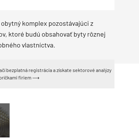
Inžinierske siete
Solárne kolektor
Interiérový dizajn
Bonusy Klubu ASB
Urbanizmus
Manažérsky k
Stavebná technika
 obytný komplex pozostávajúci z
, ktoré budú obsahovať byty rôznej
obného vlastníctva.
ačí bezplatná registrácia a získate sektorové analýzy
ebríčkami firiem ⟶