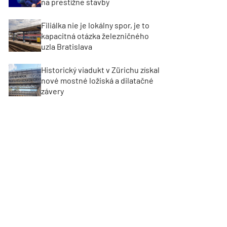
na prestížne stavby
Filiálka nie je lokálny spor, je to
kapacitná otázka železničného
uzla Bratislava
Historický viadukt v Zürichu získal
nové mostné ložiská a dilatačné
závery