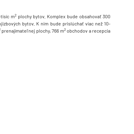
2
tisíc m
plochy bytov. Komplex bude obsahovať 300
ojizbových bytov. K nim bude prislúchať viac než 10-
2
2
prenajímateľnej plochy, 766 m
obchodov a recepcia