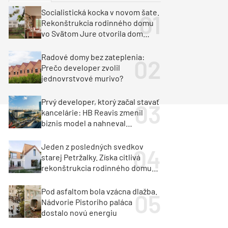
y
Klimatizácia a vetranie
Socialistická kocka v novom šate.
urz Milan Murcka
Rekonštrukcia rodinného domu
vo Svätom Jure otvorila dom
krajine aj svetlu
Radové domy bez zateplenia:
Prečo developer zvolil
jednovrstvové murivo?
Prvý developer, ktorý začal stavať
kancelárie: HB Reavis zmenil
biznis model a nahneval
investorov
Jeden z posledných svedkov
starej Petržalky. Získa citlivá
rekonštrukcia rodinného domu
cenu za architektúru?
Pod asfaltom bola vzácna dlažba.
Nádvorie Pistoriho paláca
dostalo novú energiu