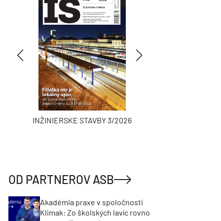
INŽINIERSKE STAVBY 3/2026
ASB
OD PARTNEROV ASB
Akadémia praxe v spoločnosti
Klimak: Zo školských lavíc rovno