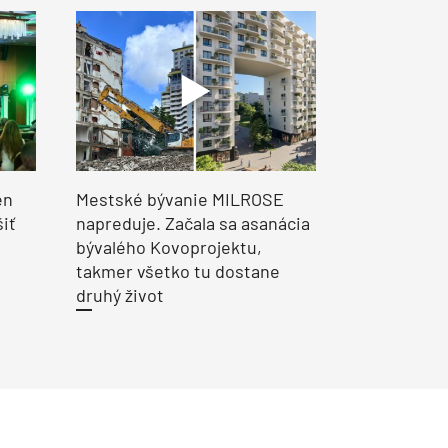
en
Mestské bývanie MILROSE
šiť
napreduje. Začala sa asanácia
bývalého Kovoprojektu,
takmer všetko tu dostane
druhý život