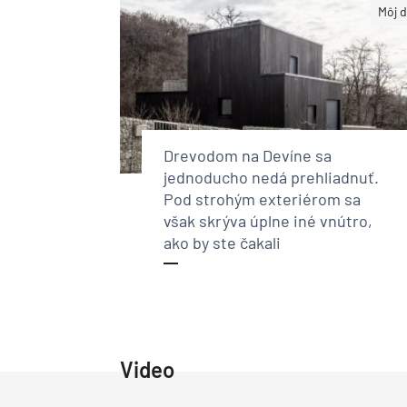
Môj 
Drevodom na Devíne sa
jednoducho nedá prehliadnuť.
Pod strohým exteriérom sa
však skrýva úplne iné vnútro,
ako by ste čakali
Video