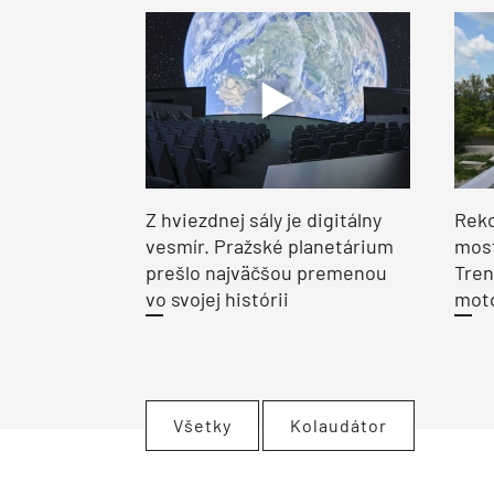
Z hviezdnej sály je digitálny
Reko
vesmír. Pražské planetárium
most
prešlo najväčšou premenou
Tren
vo svojej histórii
moto
Všetky
Kolaudátor