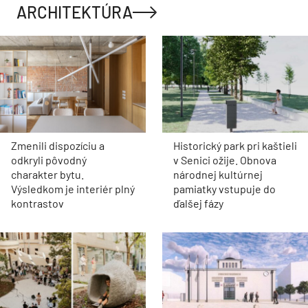
ARCHITEKTÚRA
Zmenili dispozíciu a
Historický park pri kaštieli
odkryli pôvodný
v Senici ožije. Obnova
charakter bytu.
národnej kultúrnej
Výsledkom je interiér plný
pamiatky vstupuje do
kontrastov
ďalšej fázy