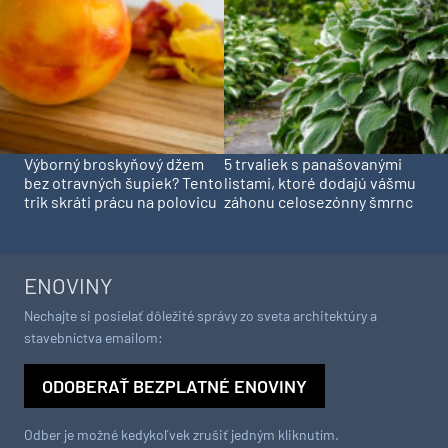
Výborný broskyňový džem
5 trvaliek s panašovanými
bez otravných šupiek? Tento
listami, ktoré dodajú vášmu
trik skráti prácu na polovicu
záhonu celosezónny šmrnc
ENOVINY
Nechajte si posielať dôležité správy zo sveta architektúry a
stavebníctva emailom:
ODOBERAŤ BEZPLATNÉ ENOVINY
Odber je možné kedykoľvek zrušiť jedným kliknutím.