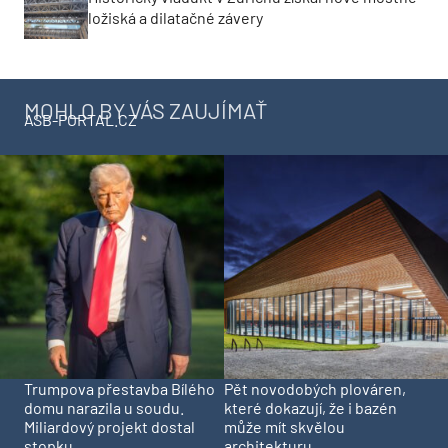
ložiská a dilatačné závery
MOHLO BY VÁS ZAUJÍMAŤ
ASB-PORTAL.CZ
Trumpova přestavba Bílého
Pět novodobých plováren,
domu narazila u soudu.
které dokazují, že i bazén
Miliardový projekt dostal
může mít skvělou
stopku
architekturu