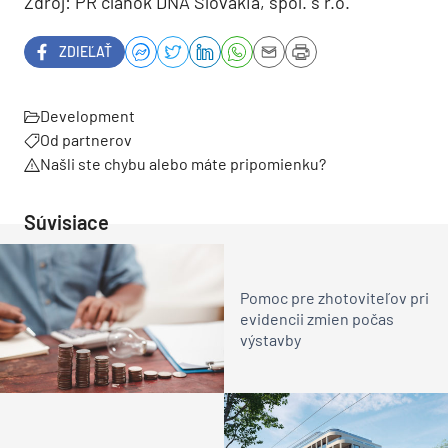
Zdroj: PR článok DNA Slovakia, spol. s r.o.
ZDIEĽAŤ
Development
Od partnerov
Našli ste chybu alebo máte pripomienku?
Súvisiace
Pomoc pre zhotoviteľov pri
evidencii zmien počas
výstavby