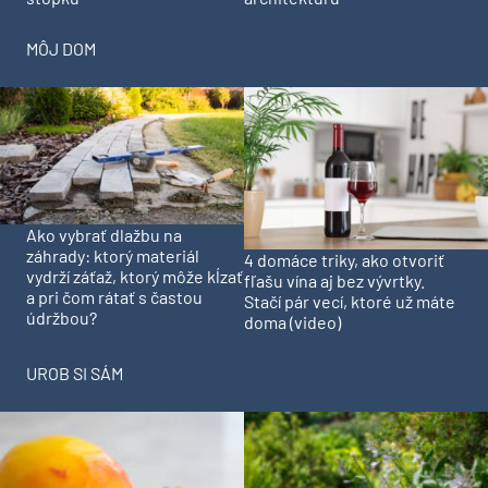
MÔJ DOM
Ako vybrať dlažbu na
záhrady: ktorý materiál
4 domáce triky, ako otvoriť
vydrží záťaž, ktorý môže kĺzať
fľašu vína aj bez vývrtky.
a pri čom rátať s častou
Stačí pár vecí, ktoré už máte
údržbou?
doma (video)
UROB SI SÁM