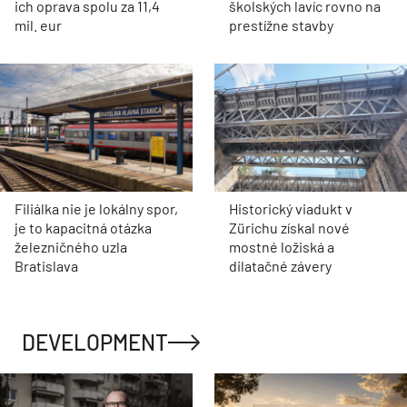
ich oprava spolu za 11,4
školských lavíc rovno na
mil. eur
prestížne stavby
Filiálka nie je lokálny spor,
Historický viadukt v
je to kapacitná otázka
Zürichu získal nové
železničného uzla
mostné ložiská a
Bratislava
dilatačné závery
DEVELOPMENT