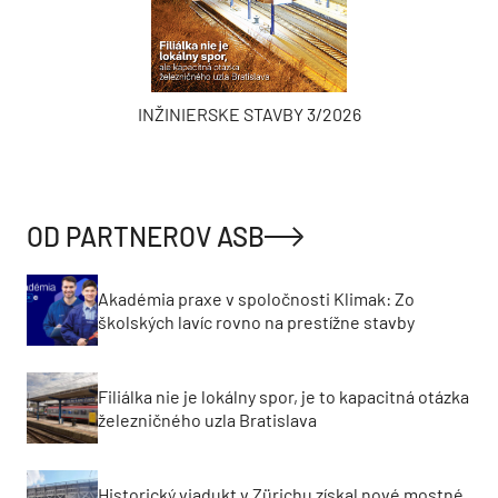
INŽINIERSKE STAVBY 3/2026
OD PARTNEROV ASB
Akadémia praxe v spoločnosti Klimak: Zo
školských lavíc rovno na prestížne stavby
Filiálka nie je lokálny spor, je to kapacitná otázka
železničného uzla Bratislava
Historický viadukt v Zürichu získal nové mostné