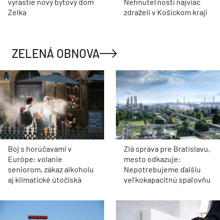
vyrastie nový bytový dom
Nehnuteľnosti najviac
Zelka
zdraželi v Košickom kraji
ZELENÁ OBNOVA
Boj s horúčavami v
Zlá správa pre Bratislavu,
Európe: volanie
mesto odkazuje:
seniorom, zákaz alkoholu
Nepotrebujeme ďalšiu
aj klimatické útočiská
veľkokapacitnú spaľovňu