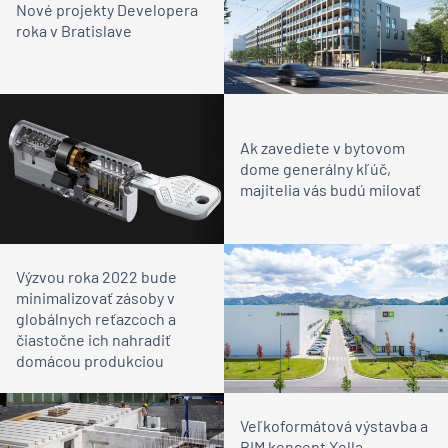
Nové projekty Developera
roka v Bratislave
Ak zavediete v bytovom
dome generálny kľúč,
majitelia vás budú milovať
Výzvou roka 2022 bude
minimalizovať zásoby v
globálnych reťazcoch a
čiastočne ich nahradiť
domácou produkciou
Veľkoformátová výstavba a
BIM koncept Xella