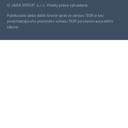
© JAGA GROUP, s.r.o. Všetky práva vyhradené.
Publikovanie alebo ďalšie šírenie správ zo zdrojov TASR je bez
predchádzajúceho písomného súhlasu TASR porušením autorského
zákona.