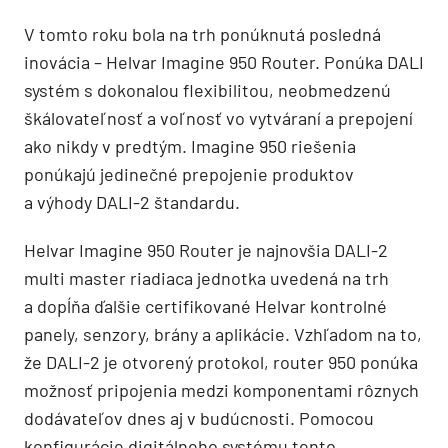
V tomto roku bola na trh ponúknutá posledná
inovácia – Helvar Imagine 950 Router. Ponúka DALI
systém s dokonalou flexibilitou, neobmedzenú
škálovateľnosť a voľnosť vo vytváraní a prepojení
ako nikdy v predtým. Imagine 950 riešenia
ponúkajú jedinečné prepojenie produktov
a výhody DALI-2 štandardu.
Helvar Imagine 950 Router je najnovšia DALI-2
multi master riadiaca jednotka uvedená na trh
a dopĺňa ďalšie certifikované Helvar kontrolné
panely, senzory, brány a aplikácie. Vzhľadom na to,
že DALI-2 je otvorený protokol, router 950 ponúka
možnosť pripojenia medzi komponentami rôznych
dodávateľov dnes aj v budúcnosti. Pomocou
konfigurácie digitálneho systému tento