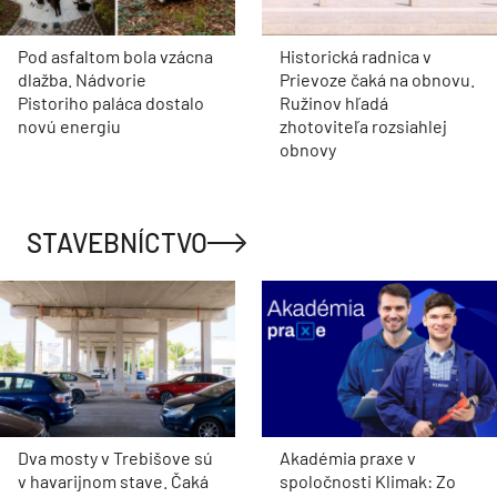
Pod asfaltom bola vzácna
Historická radnica v
dlažba. Nádvorie
Prievoze čaká na obnovu.
Pistoriho paláca dostalo
Ružinov hľadá
novú energiu
zhotoviteľa rozsiahlej
obnovy
STAVEBNÍCTVO
Dva mosty v Trebišove sú
Akadémia praxe v
v havarijnom stave. Čaká
spoločnosti Klimak: Zo