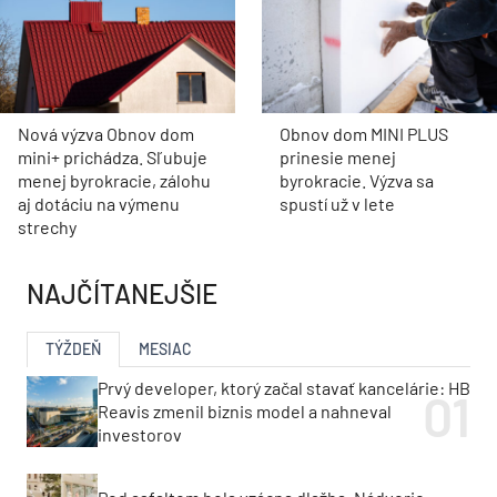
Nová výzva Obnov dom
Obnov dom MINI PLUS
mini+ prichádza. Sľubuje
prinesie menej
menej byrokracie, zálohu
byrokracie. Výzva sa
aj dotáciu na výmenu
spustí už v lete
strechy
NAJČÍTANEJŠIE
TÝŽDEŇ
MESIAC
Prvý developer, ktorý začal stavať kancelárie: HB
Reavis zmenil biznis model a nahneval
investorov