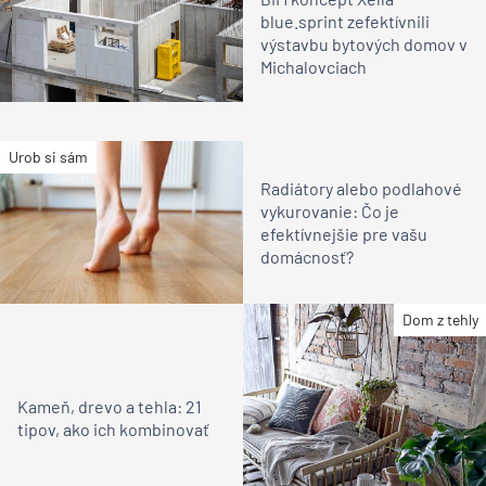
blue.sprint zefektívnili
výstavbu bytových domov v
Michalovciach
Urob si sám
Radiátory alebo podlahové
vykurovanie: Čo je
efektívnejšie pre vašu
domácnosť?
Dom z tehly
Kameň, drevo a tehla: 21
tipov, ako ich kombinovať