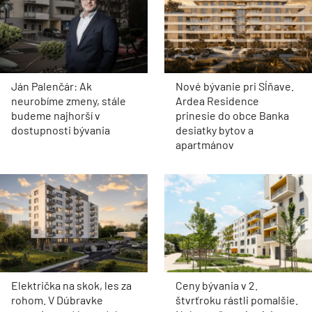
Ján Palenčár: Ak
Nové bývanie pri Sĺňave.
neurobíme zmeny, stále
Ardea Residence
budeme najhorší v
prinesie do obce Banka
dostupnosti bývania
desiatky bytov a
apartmánov
Električka na skok, les za
Ceny bývania v 2.
rohom. V Dúbravke
štvrťroku rástli pomalšie.