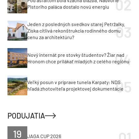
Pod asfaltom bola vzácna dlažba. Nádvorie
Pistoriho paláca dostalo novú energiu
Jeden z posledných svedkov starej Petržalky.
Získa citlivá rekonštrukcia rodinného domu
cenu za architektúru?
Nový internát pre stovky študentov? Žiar nad
Hronom chce prilákať mladých z celého regiónu
Veľký posun v príprave tunela Karpaty: NDS
hľadá zhotoviteľa projektovej dokumentácie
PODUJATIA
19
JAGA CUP 2026