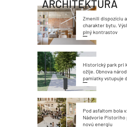
ARCHITEKTÚRA
Zmenili dispozíciu 
charakter bytu. Výs
plný kontrastov
Historický park pri k
ožije. Obnova národ
pamiatky vstupuje d
Pod asfaltom bola v
Nádvorie Pistoriho 
novú energiu