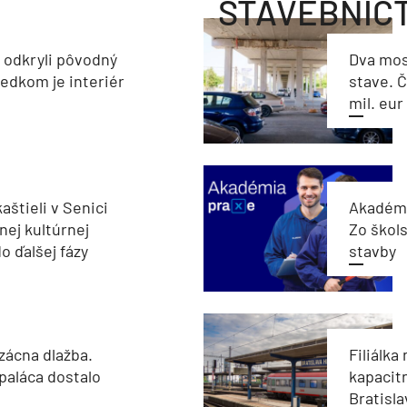
STAVEBNÍC
a odkryli pôvodný
Dva mos
ledkom je interiér
stave. Č
mil. eur
aštieli v Senici
Akadémi
nej kultúrnej
Zo škols
o ďalšej fázy
stavby
zácna dlažba.
Filiálka 
paláca dostalo
kapacit
Bratisla