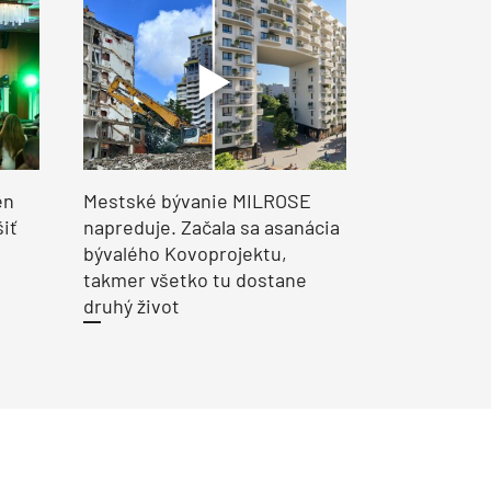
en
Mestské bývanie MILROSE
šiť
napreduje. Začala sa asanácia
bývalého Kovoprojektu,
takmer všetko tu dostane
druhý život