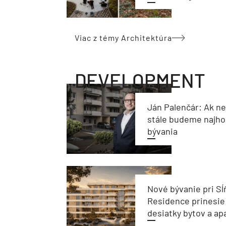
Viac z témy Architektúra
DEVELOPMENT
Ján Palenčár: Ak n
stále budeme najho
bývania
Nové bývanie pri Sĺ
Residence prinesie
desiatky bytov a a