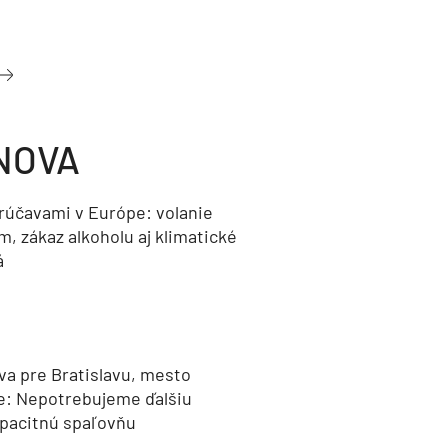
NOVA
orúčavami v Európe: volanie
, zákaz alkoholu aj klimatické
á
va pre Bratislavu, mesto
e: Nepotrebujeme ďalšiu
pacitnú spaľovňu