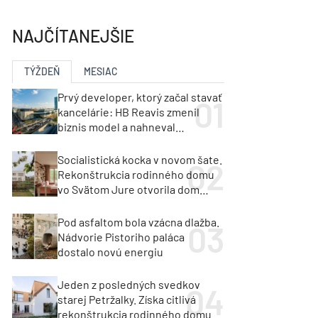
y
Klimatizácia a vetranie
urz Milan Murcka
NAJČÍTANEJŠIE
TÝŽDEŇ
MESIAC
Prvý developer, ktorý začal stavať
kancelárie: HB Reavis zmenil
biznis model a nahneval
investorov
Socialistická kocka v novom šate.
Rekonštrukcia rodinného domu
vo Svätom Jure otvorila dom
krajine aj svetlu
Pod asfaltom bola vzácna dlažba.
Nádvorie Pistoriho paláca
dostalo novú energiu
Jeden z posledných svedkov
starej Petržalky. Získa citlivá
rekonštrukcia rodinného domu