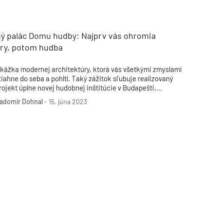
Inžinierske siete
Solárne kolektor
Interiérový dizajn
Bonusy Klubu ASB
Urbanizmus
Manažérsky k
Stavebná technika
ý palác Domu hudby: Najprv vás ohromia
ory, potom hudba
kážka modernej architektúry, ktorá vás všetkými zmyslami
tiahne do seba a pohltí. Taký zážitok sľubuje realizovaný
rojekt úplne novej hudobnej inštitúcie v Budapešti,
ajstrovské dielo parížsko-tokijského ateliéru.
adomír Dohnal
-
15. júna 2023