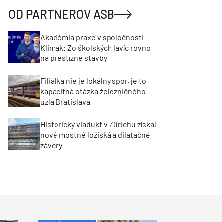
OD PARTNEROV ASB
Akadémia praxe v spoločnosti
Klimak: Zo školských lavíc rovno
na prestížne stavby
Filiálka nie je lokálny spor, je to
kapacitná otázka železničného
uzla Bratislava
Historický viadukt v Zürichu získal
nové mostné ložiská a dilatačné
závery