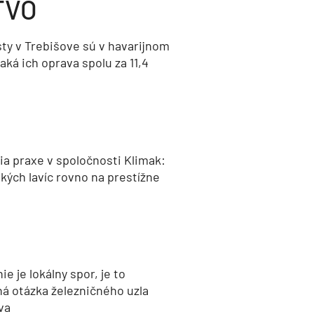
TVO
ty v Trebišove sú v havarijnom
aká ich oprava spolu za 11,4
a praxe v spoločnosti Klimak:
kých lavíc rovno na prestížne
nie je lokálny spor, je to
ná otázka železničného uzla
va