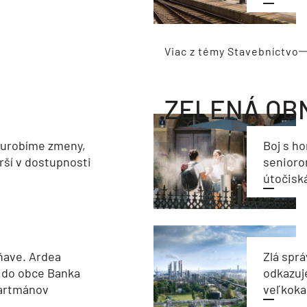
Viac z témy Stavebníctvo
ZELENÁ OB
eurobíme zmeny,
Boj s h
rší v dostupnosti
seniorom
útočisk
ňave. Ardea
Zlá sprá
 do obce Banka
odkazuj
partmánov
veľkoka