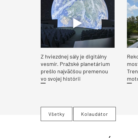
Z hviezdnej sály je digitálny
Reko
vesmír. Pražské planetárium
most
prešlo najväčšou premenou
Tren
vo svojej histórii
moto
Všetky
Kolaudátor