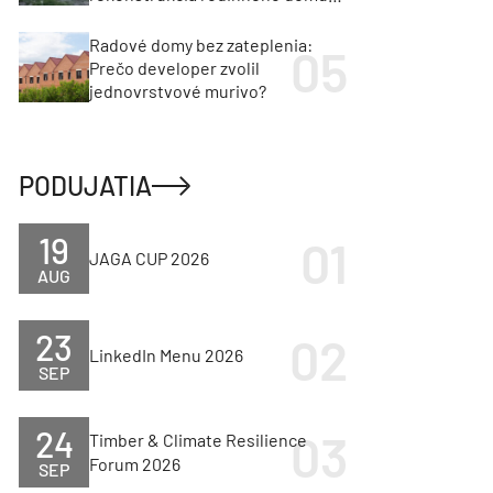
cenu za architektúru?
Radové domy bez zateplenia:
Prečo developer zvolil
jednovrstvové murivo?
PODUJATIA
19
JAGA CUP 2026
AUG
23
LinkedIn Menu 2026
SEP
24
Timber & Climate Resilience
Forum 2026
SEP