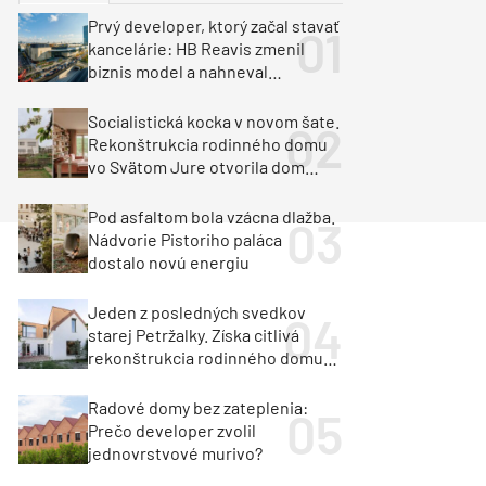
y
Klimatizácia a vetranie
Prvý developer, ktorý začal stavať
urz Milan Murcka
kancelárie: HB Reavis zmenil
biznis model a nahneval
investorov
Socialistická kocka v novom šate.
Rekonštrukcia rodinného domu
vo Svätom Jure otvorila dom
krajine aj svetlu
Pod asfaltom bola vzácna dlažba.
Nádvorie Pistoriho paláca
dostalo novú energiu
Jeden z posledných svedkov
starej Petržalky. Získa citlivá
rekonštrukcia rodinného domu
cenu za architektúru?
Radové domy bez zateplenia:
Prečo developer zvolil
jednovrstvové murivo?