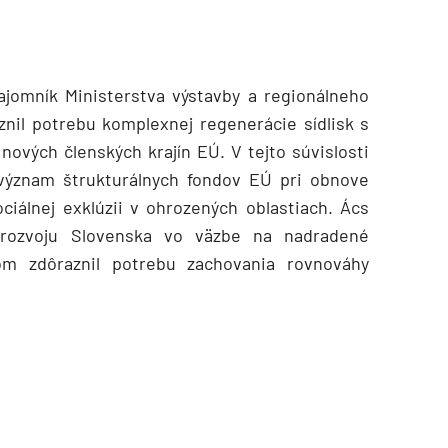
ajomník Ministerstva výstavby a regionálneho
znil potrebu komplexnej regenerácie sídlisk s
nových členských krajín EÚ. V tejto súvislosti
význam štrukturálnych fondov EÚ pri obnove
ciálnej exklúzii v ohrozených oblastiach. Ács
u rozvoju Slovenska vo väzbe na nadradené
TZB HAUSTECHNIK 3/2026
om zdôraznil potrebu zachovania rovnováhy