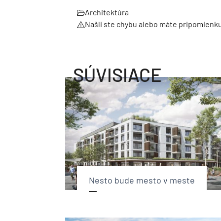
Architektúra
Našli ste chybu alebo máte pripomienk
SÚVISIACE
Nesto bude mesto v meste