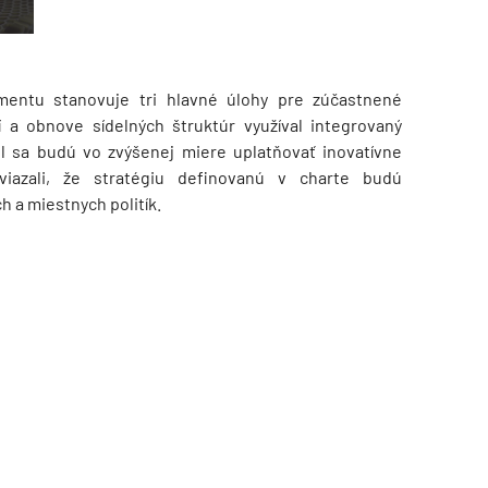
entu stanovuje tri hlavné úlohy pre zúčastnené
í a obnove sídelných štruktúr využíval integrovaný
el sa budú vo zvýšenej miere uplatňovať inovatívne
aviazali, že stratégiu definovanú v charte budú
 a miestnych politík.