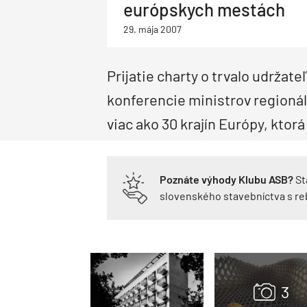
európskych mestách
Priemysel a logistika
Dopravné stavby
Priemyselné objekty
Deti a architektúra
29. mája 2007
Správa budov
Facility management
Správa bytových domov
Rodinné domy
Obnova bytových domov
Prijatie charty o trvalo udrža
Drevostavby
Montované domy
Bungalovy
Nízkoenergetické domy
Pasívne domy
konferencie ministrov regioná
viac ako 30 krajín Európy, ktorá
Poznáte výhody Klubu ASB?
St
slovenského stavebníctva s r