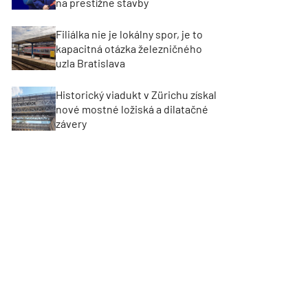
na prestížne stavby
Filiálka nie je lokálny spor, je to
kapacitná otázka železničného
uzla Bratislava
Historický viadukt v Zürichu získal
nové mostné ložiská a dilatačné
závery