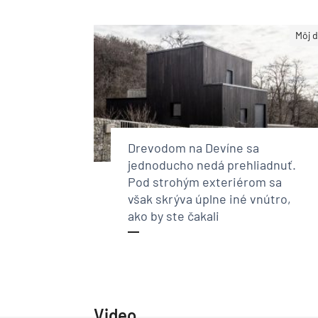
Môj 
Drevodom na Devíne sa
jednoducho nedá prehliadnuť.
Pod strohým exteriérom sa
však skrýva úplne iné vnútro,
ako by ste čakali
Video