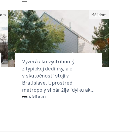
dom
Môj dom
Vyzerá ako vystrihnutý
z typickej dedinky, ale
v skutočnosti stojí v
Bratislave. Uprostred
metropoly si pár žije idylku ako
na vidieku