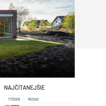
y
Klimatizácia a vetranie
urz Milan Murcka
NAJČÍTANEJŠIE
TÝŽDEŇ
MESIAC