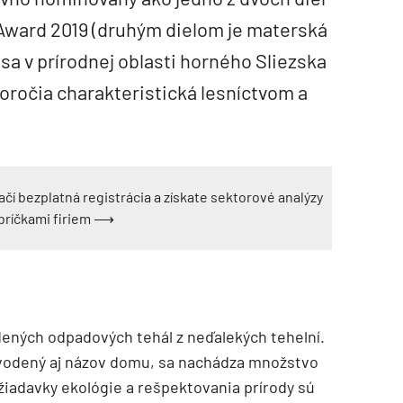
Award 2019 (druhým dielom je materská
 sa v prírodnej oblasti horného Sliezska
storočia charakteristická lesníctvom a
ačí bezplatná registrácia a získate sektorové analýzy
ebríčkami firiem ⟶
ených odpadových tehál z neďalekých tehelní.
odvodený aj názov domu, sa nachádza množstvo
adavky ekológie a rešpektovania prírody sú