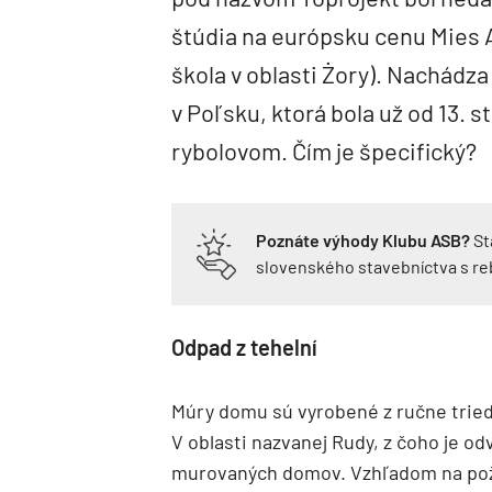
štúdia na európsku cenu Mies 
škola v oblasti Żory). Nachádza
v Poľsku, ktorá bola už od 13. 
rybolovom. Čím je špecifický?
Poznáte výhody Klubu ASB?
St
slovenského stavebníctva s r
Odpad z tehelní
Múry domu sú vyrobené z ručne tried
V oblasti nazvanej Rudy, z čoho je 
murovaných domov. Vzhľadom na poži