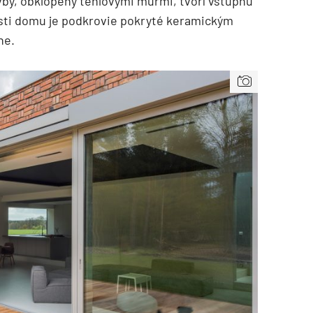
by, obklopený tehlovými múrmi, tvorí vstupnú
sti domu je podkrovie pokryté keramickým
ne.