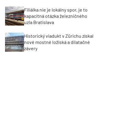
Filiálka nie je lokálny spor, je to
kapacitná otázka železničného
uzla Bratislava
Historický viadukt v Zürichu získal
nové mostné ložiská a dilatačné
závery