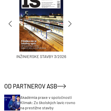
INŽINIERSKE STAVBY 3/2026
ASB
OD PARTNEROV ASB
Akadémia praxe v spoločnosti
Klimak: Zo školských lavíc rovno
na prestížne stavby