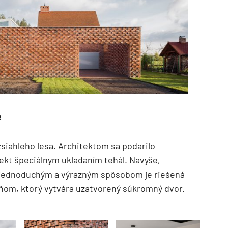
e
TZB HAUSTECHNIK 3/2026
siahleho lesa. Architektom sa podarilo
fekt špeciálnym ukladaním tehál. Navyše,
o jednoduchým a výrazným spôsobom je riešená
 ňom, ktorý vytvára uzatvorený súkromný dvor.