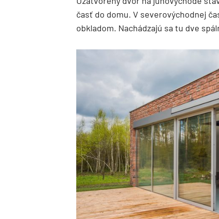
Uzatvorený dvor na juhovýchode stav
časť do domu. V severovýchodnej ča
obkladom. Nachádzajú sa tu dve spál