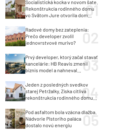
Socialistická kocka v novom šate.
Rekonštrukcia rodinného domu
vo Svätom Jure otvorila dom
krajine aj svetlu
Radové domy bez zateplenia:
Prečo developer zvolil
jednovrstvové murivo?
Prvý developer, ktorý začal stavať
kancelárie: HB Reavis zmenil
biznis model a nahneval
investorov
Jeden z posledných svedkov
starej Petržalky. Získa citlivá
rekonštrukcia rodinného domu
cenu za architektúru?
Pod asfaltom bola vzácna dlažba.
Nádvorie Pistoriho paláca
dostalo novú energiu