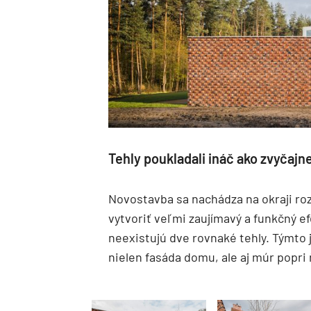
Tehly poukladali ináč ako zvyčajn
Novostavba sa nachádza na okraji roz
vytvoriť veľmi zaujímavý a funkčný e
neexistujú dve rovnaké tehly. Týmt
nielen fasáda domu, ale aj múr popri