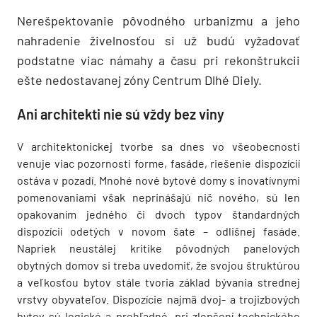
Nerešpektovanie pôvodného urbanizmu a jeho
nahradenie živelnosťou si už budú vyžadovať
podstatne viac námahy a času pri rekonštrukcii
ešte nedostavanej zóny Centrum Dlhé Diely.
Ani architekti nie sú vždy bez viny
V architektonickej tvorbe sa dnes vo všeobecnosti
venuje viac pozornosti forme, fasáde, riešenie dispozícií
ostáva v pozadí. Mnohé nové bytové domy s inovatívnymi
pomenovaniami však neprinášajú nič nového, sú len
opakovaním jedného či dvoch typov štandardných
dispozícií odetých v novom šate – odlišnej fasáde.
Napriek neustálej kritike pôvodných panelových
obytných domov si treba uvedomiť, že svojou štruktúrou
a veľkosťou bytov stále tvoria základ bývania strednej
vrstvy obyvateľov. Dispozície najmä dvoj- a trojizbových
bytov sú logické a prehľadné, pri zlepšení technického