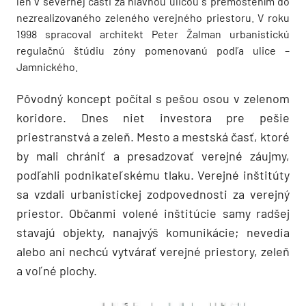
len v severnej časti za hlavnou ulicou s premostením do
nezrealizovaného zeleného verejného priestoru. V roku
1998 spracoval architekt Peter Žalman urbanistickú
regulačnú štúdiu zóny pomenovanú podľa ulice –
Jamnického.
Pôvodný koncept počítal s pešou osou v zelenom
koridore. Dnes niet investora pre pešie
priestranstvá a zeleň. Mesto a mestská časť, ktoré
by mali chrániť a presadzovať verejné záujmy,
podľahli podnikateľskému tlaku. Verejné inštitúty
sa vzdali urbanistickej zodpovednosti za verejný
priestor. Občanmi volené inštitúcie samy radšej
stavajú objekty, nanajvýš komunikácie; nevedia
alebo ani nechcú vytvárať verejné priestory, zeleň
a voľné plochy.