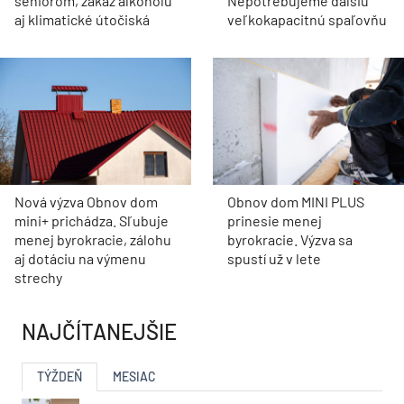
seniorom, zákaz alkoholu
Nepotrebujeme ďalšiu
aj klimatické útočiská
veľkokapacitnú spaľovňu
Nová výzva Obnov dom
Obnov dom MINI PLUS
mini+ prichádza. Sľubuje
prinesie menej
menej byrokracie, zálohu
byrokracie. Výzva sa
aj dotáciu na výmenu
spustí už v lete
strechy
NAJČÍTANEJŠIE
TÝŽDEŇ
MESIAC