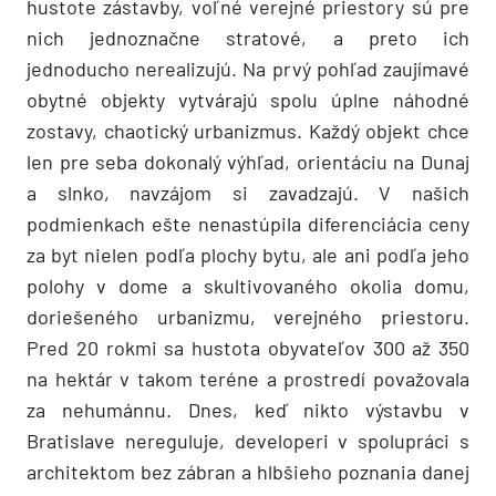
hustote zástavby, voľné verejné priestory sú pre
nich jednoznačne stratové, a preto ich
jednoducho nerealizujú. Na prvý pohľad zaujímavé
obytné objekty vytvárajú spolu úplne náhodné
zostavy, chaotický urbanizmus. Každý objekt chce
len pre seba dokonalý výhľad, orientáciu na Dunaj
a slnko, navzájom si zavadzajú. V našich
podmienkach ešte nenastúpila diferenciácia ceny
za byt nielen podľa plochy bytu, ale ani podľa jeho
polohy v dome a skultivovaného okolia domu,
doriešeného urbanizmu, verejného priestoru.
Pred 20 rokmi sa hustota obyvateľov 300 až 350
na hektár v takom teréne a prostredí považovala
za nehumánnu. Dnes, keď nikto výstavbu v
Bratislave nereguluje, developeri v spolupráci s
architektom bez zábran a hlbšieho poznania danej