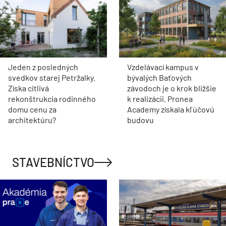
Jeden z posledných
Vzdelávací kampus v
svedkov starej Petržalky.
bývalých Baťových
Získa citlivá
závodoch je o krok bližšie
rekonštrukcia rodinného
k realizácii. Pronea
domu cenu za
Academy získala kľúčovú
architektúru?
budovu
STAVEBNÍCTVO