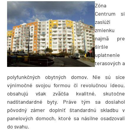
Zóna
Centrum si
zaslúži
zmienku
najmä pre
širšie
uplatnenie
terasových a
polyfunkčných obytných domov. Nie sú síce
výnimočné svojou formou či revolučnou ideou,
obsahujú však zväčša kvalitné, skutočne
nadštandardné byty. Práve tým sa dosiahol
pôvodný zámer doplniť štandardnú skladbu v
panelových domoch, ktoré sa násilne osadzovali
do svahu.