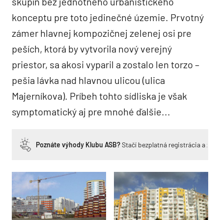
skupín bez jednotného urbanistického
konceptu pre toto jedinečné územie. Prvotný
zámer hlavnej kompozičnej zelenej osi pre
peších, ktorá by vytvorila nový verejný
priestor, sa akosi vyparil a zostalo len torzo –
pešia lávka nad hlavnou ulicou (ulica
Majerníkova). Príbeh tohto sídliska je však
symptomatický aj pre mnohé ďalšie...
Poznáte výhody Klubu ASB?
Stačí bezplatná registrácia a zí