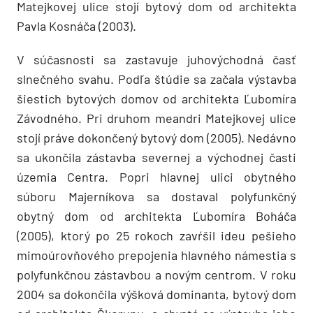
Matejkovej ulice stojí bytový dom od architekta
Pavla Kosnáča (2003).
V súčasnosti sa zastavuje juhovýchodná časť
slnečného svahu. Podľa štúdie sa začala výstavba
šiestich bytových domov od architekta Ľubomíra
Závodného. Pri druhom meandri Matejkovej ulice
stojí práve dokončený bytový dom (2005). Nedávno
sa ukončila zástavba severnej a východnej časti
územia Centra. Popri hlavnej ulici obytného
súboru Majerníkova sa dostaval polyfunkčný
obytný dom od architekta Ľubomíra Boháča
(2005), ktorý po 25 rokoch zavŕšil ideu pešieho
mimoúrovňového prepojenia hlavného námestia s
polyfunkčnou zástavbou a novým centrom. V roku
2004 sa dokončila výšková dominanta, bytový dom