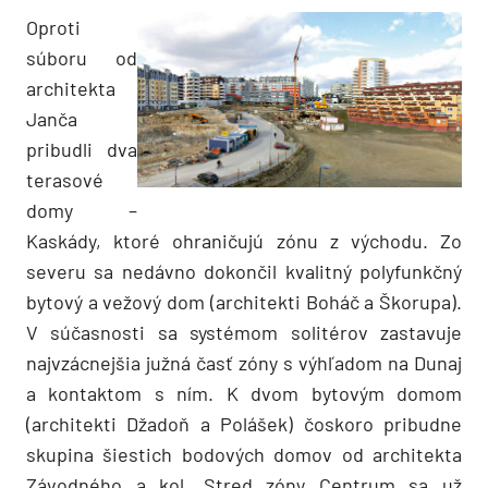
Oproti
súboru od
architekta
Janča
pribudli dva
terasové
domy –
Kaskády, ktoré ohraničujú zónu z východu. Zo
severu sa nedávno dokončil kvalitný polyfunkčný
bytový a vežový dom (architekti Boháč a Škorupa).
V súčasnosti sa systémom solitérov zastavuje
najvzácnejšia južná časť zóny s výhľadom na Dunaj
a kontaktom s ním. K dvom bytovým domom
(architekti Džadoň a Polášek) čoskoro pribudne
skupina šiestich bodových domov od architekta
Závodného a kol. Stred zóny Centrum sa už