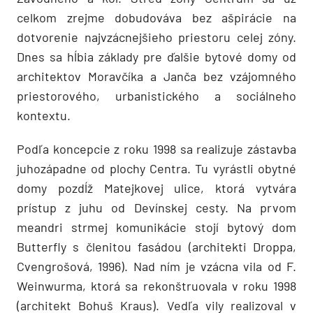
celkom zrejme dobudováva bez ašpirácie na
dotvorenie najvzácnejšieho priestoru celej zóny.
Dnes sa hĺbia základy pre ďalšie bytové domy od
architektov Moravčíka a Janča bez vzájomného
priestorového, urbanistického a sociálneho
kontextu.
Podľa koncepcie z roku 1998 sa realizuje zástavba
juhozápadne od plochy Centra. Tu vyrástli obytné
domy pozdĺž Matejkovej ulice, ktorá vytvára
prístup z juhu od Devínskej cesty. Na prvom
meandri strmej komunikácie stojí bytový dom
Butterfly s členitou fasádou (architekti Droppa,
Cvengrošová, 1996). Nad ním je vzácna vila od F.
Weinwurma, ktorá sa rekonštruovala v roku 1998
(architekt Bohuš Kraus). Vedľa vily realizoval v