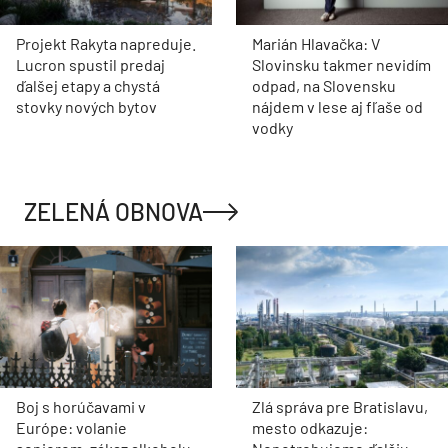
Projekt Rakyta napreduje.
Marián Hlavačka: V
Lucron spustil predaj
Slovinsku takmer nevidím
ďalšej etapy a chystá
odpad, na Slovensku
stovky nových bytov
nájdem v lese aj fľaše od
vodky
ZELENÁ OBNOVA
Boj s horúčavami v
Zlá správa pre Bratislavu,
Európe: volanie
mesto odkazuje: