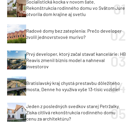
Socialistická kocka v novom šate.
Rekonštrukcia rodinného domu vo Svätom Jure
otvorila dom krajine aj svetlu
Radové domy bez zateplenia: Prečo developer
zvolil jednovrstvové murivo?
Prvý developer, ktorý začal stavať kancelárie: HB
Reavis zmenil biznis model a nahneval
investorov
Bratislavský kraj chystá prestavbu dôležitého
mosta. Denne ho využíva vyše 13-tisíc vozidiel
Jeden z posledných svedkov starej Petržalky.
Získa citlivá rekonštrukcia rodinného domu
cenu za architektúru?