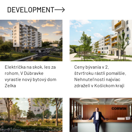
DEVELOPMENT
Električka na skok, les za
Ceny bývania v 2.
rohom. V Dúbravke
štvrťroku rástli pomalšie.
vyrastie nový bytový dom
Nehnuteľnosti najviac
Zelka
zdraželi v Košickom kraji