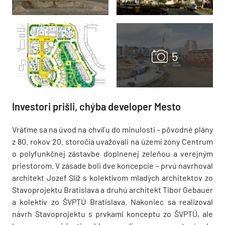
Investori prišli, chýba developer Mesto
Vráťme sa na úvod na chvíľu do minulosti – pôvodné plány
z 80. rokov 20. storočia uvažovali na území zóny Centrum
o polyfunkčnej zástavbe doplnenej zeleňou a verejným
priestorom. V zásade boli dve koncepcie – prvú navrhoval
architekt Jozef Slíž s kolektívom mladých architektov zo
Stavoprojektu Bratislava a druhú architekt Tibor Gebauer
a kolektív zo ŠVPTÚ Bratislava. Nakoniec sa realizoval
návrh Stavoprojektu s prvkami konceptu zo ŠVPTÚ, ale