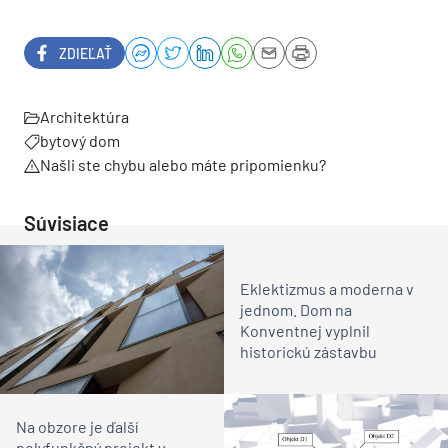
ZDIEĽAŤ
Architektúra
bytový dom
Našli ste chybu alebo máte pripomienku?
Súvisiace
Eklektizmus a moderna v
jednom. Dom na
Konventnej vyplnil
historickú zástavbu
Na obzore je ďalší
polyfunkčný projekt v