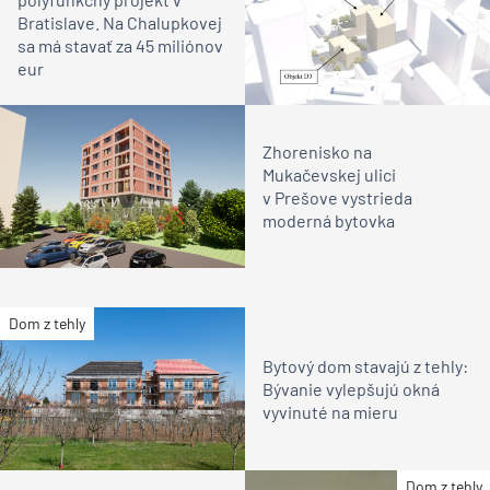
Bratislave. Na Chalupkovej
sa má stavať za 45 miliónov
eur
Zhorenisko na
Mukačevskej ulici
v Prešove vystrieda
moderná bytovka
Dom z tehly
Bytový dom stavajú z tehly:
Bývanie vylepšujú okná
vyvinuté na mieru
Dom z tehly