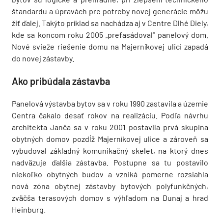
štandardu a úpravách pre potreby novej generácie môžu
žiť ďalej. Takýto príklad sa nachádza aj v Centre Dlhé Diely,
kde sa koncom roku 2005 „prefasádoval“ panelový dom.
Nové svieže riešenie domu na Majerníkovej ulici zapadá
do novej zástavby.
Ako pribúdala zástavba
Panelová výstavba bytov sa v roku 1990 zastavila a územie
Centra čakalo desať rokov na realizáciu. Podľa návrhu
architekta Janča sa v roku 2001 postavila prvá skupina
obytných domov pozdĺž Majerníkovej ulice a zároveň sa
vybudoval základný komunikačný skelet, na ktorý dnes
nadväzuje ďalšia zástavba. Postupne sa tu postavilo
niekoľko obytných budov a vzniká pomerne rozsiahla
nová zóna obytnej zástavby bytových polyfunkčných,
zväčša terasových domov s výhľadom na Dunaj a hrad
Heinburg.