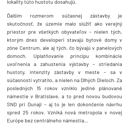
lokality túto hustotu dosahujú.
Ďalším rozmerom súčasnej zástavby je
skutočnosť, že územie malo slúžiť ako verejný
priestor pre všetkých obyvateľov – nielen tých,
ktorým dnes developeri stavajú bytové domy v
zóne Centrum, ale aj tých, čo bývajú v panelových
domoch. Uplatňovanie princípu kombinácie
uvoľnenia a zahustenia výstavby – striedania
hustoty, intenzity zástavby v meste – sa v
súčasnosti vytratilo, a nielen na Dlhých Dieloch. Za
posledných 15 rokov vzniklo jediné plánované
námestie v Bratislave, a to pred novou budovou
SND pri Dunaji – aj to je len dokončenie návrhu
spred 25 rokov. Vzniká nová metropola v novej
Európe bez centrálneho námestia…