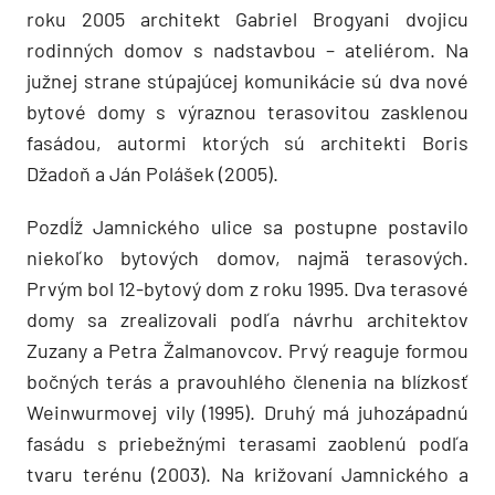
roku 2005 architekt Gabriel Brogyani dvojicu
rodinných domov s nadstavbou – ateliérom. Na
južnej strane stúpajúcej komunikácie sú dva nové
bytové domy s výraznou terasovitou zasklenou
fasádou, autormi ktorých sú architekti Boris
Džadoň a Ján Polášek (2005).
Pozdĺž Jamnického ulice sa postupne postavilo
niekoľko bytových domov, najmä terasových.
Prvým bol 12-bytový dom z roku 1995. Dva terasové
domy sa zrealizovali podľa návrhu architektov
Zuzany a Petra Žalmanovcov. Prvý reaguje formou
bočných terás a pravouhlého členenia na blízkosť
Weinwurmovej vily (1995). Druhý má juhozápadnú
fasádu s priebežnými terasami zaoblenú podľa
tvaru terénu (2003). Na križovaní Jamnického a