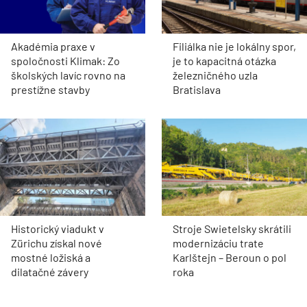
Akadémia praxe v
Filiálka nie je lokálny spor,
spoločnosti Klimak: Zo
je to kapacitná otázka
školských lavíc rovno na
železničného uzla
prestížne stavby
Bratislava
Historický viadukt v
Stroje Swietelsky skrátili
Zürichu získal nové
modernizáciu trate
mostné ložiská a
Karlštejn – Beroun o pol
dilatačné závery
roka