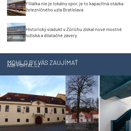
Filiálka nie je lokálny spor, je to kapacitná otázka
železničného uzla Bratislava
Historický viadukt v Zürichu získal nové mostné
ložiská a dilatačné závery
MOHLO BY VÁS ZAUJÍMAŤ
ASB-PORTAL.CZ