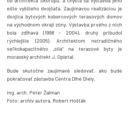
od architekta Škorupu, a chystá sa výstavba jeho
ešte vyššieho dvojčaťa. Zaujímavou realizáciou je
dvojica bytových kobercových terasových domov
na východnom okraji zóny. Výstavba prvého z nich
bola zdĺhavá (1998 – 2004), druhý pribudol
rýchlejšie (2005). Architektom netradičného
veľkokapacitného „sila“ na terasové byty je
moravský architekt J. Opletal.
Bude skutočne zaujímavé sledovať, ako bude
pokračovať zástavba Centra Dlhé Diely.
Ing. arch. Peter Žalman
Foto: archív autora, Robert Hošták