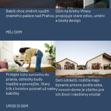
Babiš chce změnit využití
Dům na břehu Vltavy
známého paláce nad Prahou
propojuje staré zdivo, umění
a český design
MÔJ DOM
Pridajte túto surovinu do
prania, obliečky budú
Deti odrástli, rodičia majú
hladšie a pevnejšie. Starý
bývanie presne podľa seba.
trik z hotelov poznali už naše
V novom dome je všetko pre
babičky
ich život i návštevy vnúčat
UROB SI SÁM