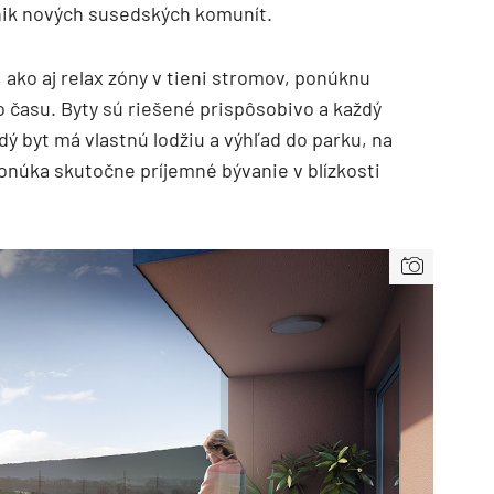
nik nových susedských komunít.
ako aj relax zóny v tieni stromov, ponúknu
 času. Byty sú riešené prispôsobivo a každý
dý byt má vlastnú lodžiu a výhľad do parku, na
ponúka skutočne príjemné bývanie v blízkosti