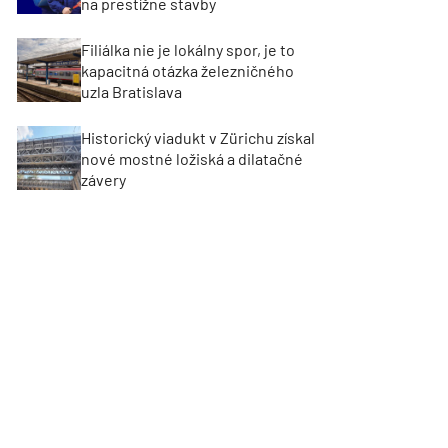
na prestížne stavby
Filiálka nie je lokálny spor, je to
kapacitná otázka železničného
uzla Bratislava
Historický viadukt v Zürichu získal
nové mostné ložiská a dilatačné
závery