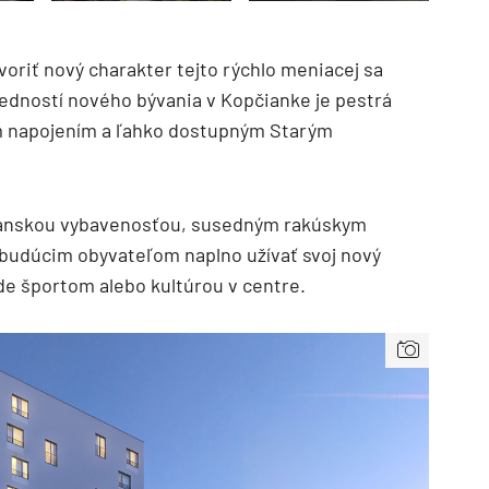
oriť nový charakter tejto rýchlo meniacej sa
redností nového bývania v Kopčianke je pestrá
m napojením a ľahko dostupným Starým
čianskou vybavenosťou, susedným rakúskym
budúcim obyvateľom naplno užívať svoj nový
TZB HAUSTECHNIK 3/2026
ode športom alebo kultúrou v centre.