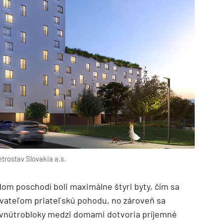
etrostav Slovakia a.s.
om poschodí boli maximálne štyri byty, čím sa
yvateľom priateľskú pohodu, no zároveň sa
 vnútrobloky medzi domami dotvoria príjemné