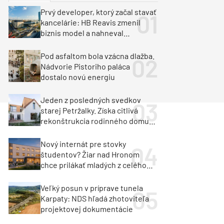
y
Klimatizácia a vetranie
Prvý developer, ktorý začal stavať
urz Milan Murcka
kancelárie: HB Reavis zmenil
biznis model a nahneval
investorov
Pod asfaltom bola vzácna dlažba.
Nádvorie Pistoriho paláca
dostalo novú energiu
Jeden z posledných svedkov
starej Petržalky. Získa citlivá
rekonštrukcia rodinného domu
cenu za architektúru?
Nový internát pre stovky
študentov? Žiar nad Hronom
chce prilákať mladých z celého
regiónu
Veľký posun v príprave tunela
Karpaty: NDS hľadá zhotoviteľa
projektovej dokumentácie