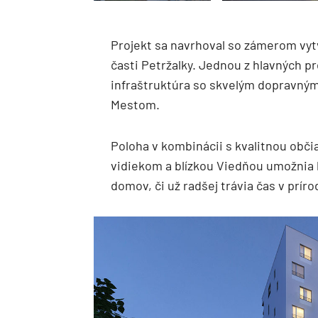
Projekt sa navrhoval so zámerom vytv
časti Petržalky. Jednou z hlavných p
infraštruktúra so skvelým dopravný
Mestom.
Poloha v kombinácii s kvalitnou ob
vidiekom a blízkou Viedňou umožnia 
domov, či už radšej trávia čas v prír