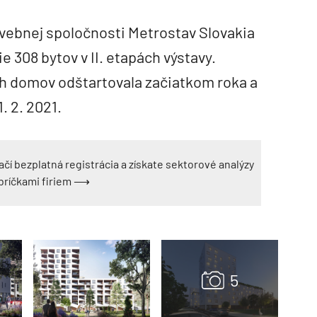
vebnej spoločnosti Metrostav Slovakia
 308 bytov v II. etapách výstavy.
ch domov odštartovala začiatkom roka a
. 2. 2021.
ačí bezplatná registrácia a získate sektorové analýzy
ebríčkami firiem ⟶