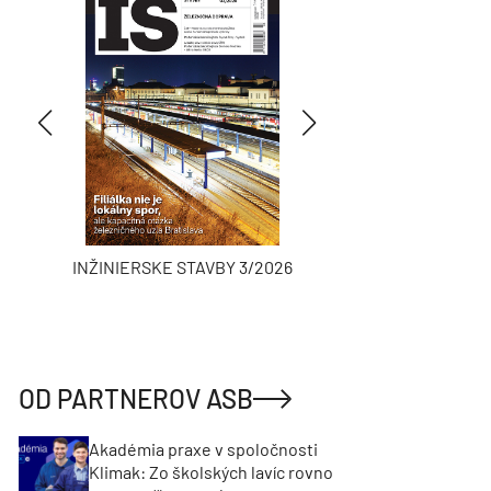
INŽINIERSKE STAVBY 3/2026
ASB
OD PARTNEROV ASB
Akadémia praxe v spoločnosti
Klimak: Zo školských lavíc rovno