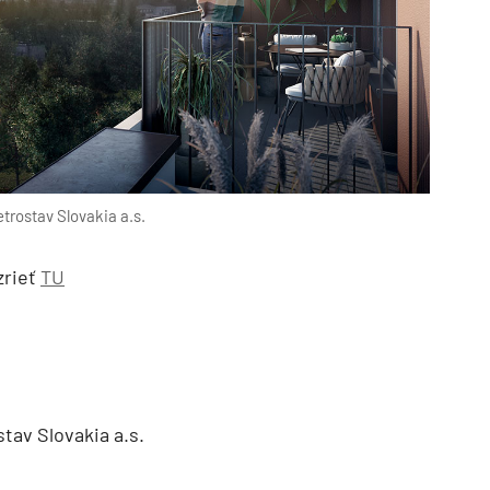
etrostav Slovakia a.s.
zrieť
TU
tav Slovakia a.s.