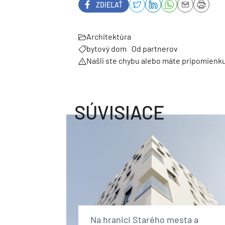
ZDIEĽAŤ
Architektúra
bytový dom
Od partnerov
Našli ste chybu alebo máte pripomienk
SÚVISIACE
Na hranici Starého mesta a