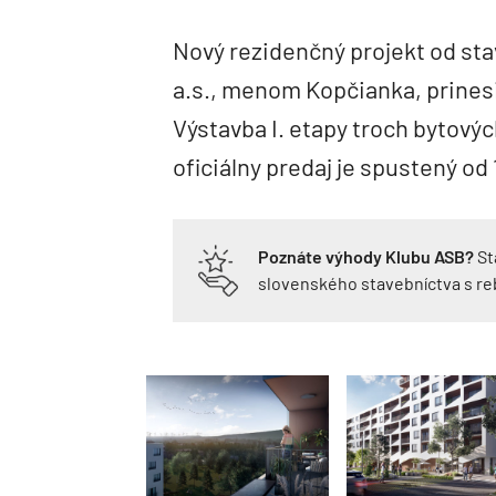
Nový rezidenčný projekt od sta
a.s., menom Kopčianka, prinesie
Výstavba I. etapy troch bytový
oficiálny predaj je spustený od 1
Poznáte výhody Klubu ASB?
St
slovenského stavebníctva s r