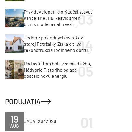
Prvý developer, ktorý začal stavať
kancelárie: HB Reavis zmenil
biznis model a nahneval
investorov
Jeden z posledných svedkov
starej Petržalky. Získa citlivá
rekonštrukcia rodinného domu
cenu za architektúru?
Pod asfaltom bola vzácna dlažba.
Nádvorie Pistoriho paláca
dostalo novú energiu
PODUJATIA
19
JAGA CUP 2026
AUG