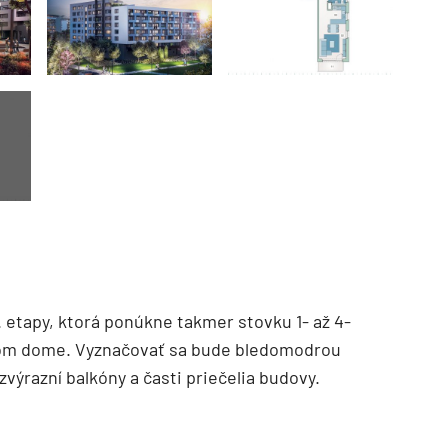
TZB HAUSTECHNIK 3/2026
 etapy, ktorá ponúkne takmer stovku 1- až 4-
vom dome. Vyznačovať sa bude bledomodrou
zvýrazní balkóny a časti priečelia budovy.