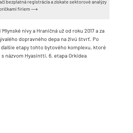
ačí bezplatná registrácia a získate sektorové analýzy
ebríčkami firiem ⟶
Mlynské nivy a Hraničná už od roku 2017 a za
bývalého dopravného depa na živú štvrť. Po
ú ďalšie etapy tohto bytového komplexu, ktoré
 s názvom Hyasintti, 6. etapa Orkidea