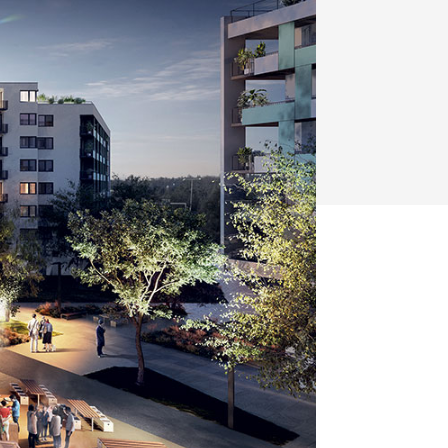
y
Klimatizácia a vetranie
urz Milan Murcka