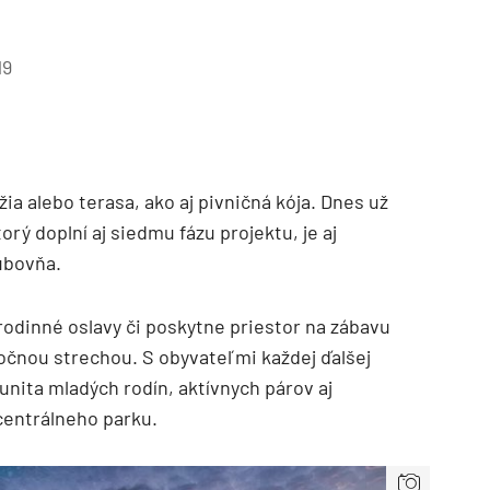
19
ia alebo terasa, ako aj pivničná kója. Dnes už
ý doplní aj siedmu fázu projektu, je aj
ubovňa.
odinné oslavy či poskytne priestor na zábavu
očnou strechou. S obyvateľmi každej ďalšej
nita mladých rodín, aktívnych párov aj
 centrálneho parku.