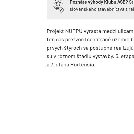
Poznáte výhody Klubu ASB?
St
slovenského stavebníctva s r
Projekt NUPPU vyrastá medzi ulicami 
ten čas pretvoril schátrané územie 
prvých štyroch sa postupne realizuj
sú v rôznom štádiu výstavby. 5. etapa
a 7. etapa Hortensia.