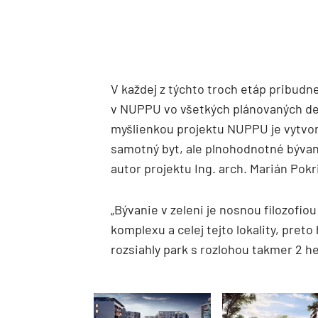
V každej z týchto troch etáp pribudn
v NUPPU vo všetkých plánovaných des
myšlienkou projektu NUPPU je vytvor
samotný byt, ale plnohodnotné bývan
autor projektu Ing. arch. Marián Pokr
„Bývanie v zeleni je nosnou filozofi
komplexu a celej tejto lokality, pre
rozsiahly park s rozlohou takmer 2 h