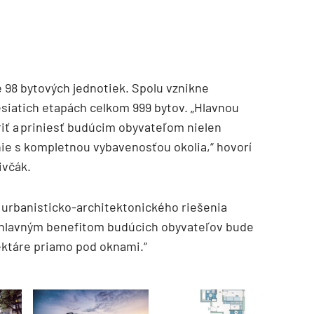
e 98 bytových jednotiek. Spolu vznikne
iatich etapách celkom 999 bytov. „Hlavnou
iť a priniesť budúcim obyvateľom nielen
ie s kompletnou vybavenosťou okolia,“ hovorí
ivčák.
ou urbanisticko-architektonického riešenia
to hlavným benefitom budúcich obyvateľov bude
ektáre priamo pod oknami.“