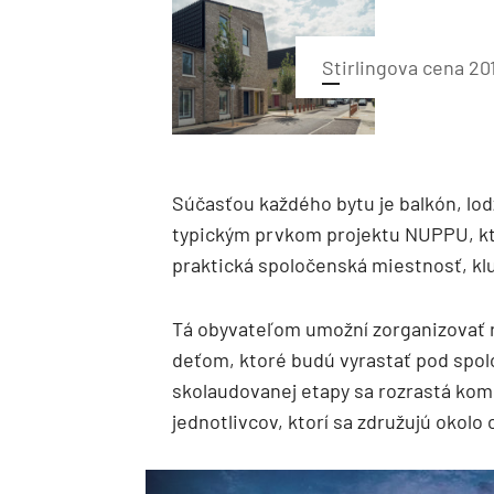
Stirlingova cena 20
Súčasťou každého bytu je balkón, lodž
typickým prvkom projektu NUPPU, ktor
praktická spoločenská miestnosť, kl
Tá obyvateľom umožní zorganizovať r
deťom, ktoré budú vyrastať pod spol
skolaudovanej etapy sa rozrastá komu
jednotlivcov, ktorí sa združujú okolo