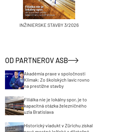
INŽINIERSKE STAVBY 3/2026
ASB
OD PARTNEROV ASB
Akadémia praxe v spoločnosti
Klimak: Zo školských lavíc rovno
na prestížne stavby
Filiálka nie je lokálny spor, je to
kapacitná otázka železničného
uzla Bratislava
Historický viadukt v Zürichu získal
nové mostné ložiská a dilatačné