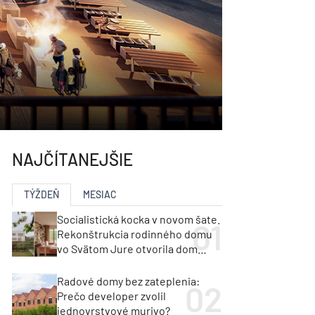
NAJČÍTANEJŠIE
TÝŽDEŇ
MESIAC
Socialistická kocka v novom šate.
Rekonštrukcia rodinného domu
vo Svätom Jure otvorila dom
krajine aj svetlu
Radové domy bez zateplenia:
Prečo developer zvolil
jednovrstvové murivo?