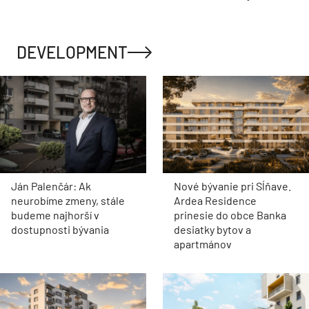
DEVELOPMENT
Ján Palenčár: Ak
Nové bývanie pri Sĺňave.
neurobíme zmeny, stále
Ardea Residence
budeme najhorší v
prinesie do obce Banka
dostupnosti bývania
desiatky bytov a
apartmánov