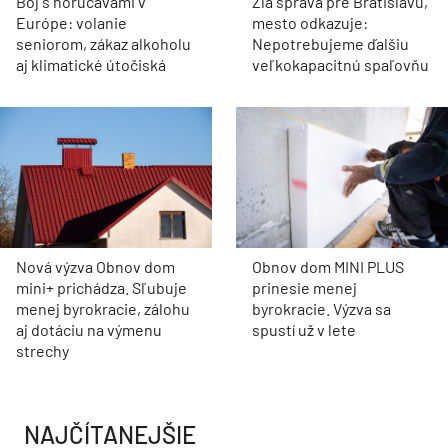
Boj s horúčavami v
Zlá správa pre Bratislavu,
Európe: volanie
mesto odkazuje:
seniorom, zákaz alkoholu
Nepotrebujeme ďalšiu
aj klimatické útočiská
veľkokapacitnú spaľovňu
Nová výzva Obnov dom
Obnov dom MINI PLUS
mini+ prichádza. Sľubuje
prinesie menej
menej byrokracie, zálohu
byrokracie. Výzva sa
aj dotáciu na výmenu
spustí už v lete
strechy
NAJČÍTANEJŠIE