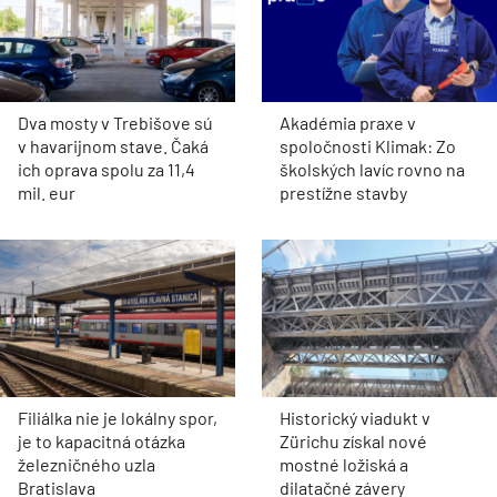
Dva mosty v Trebišove sú
Akadémia praxe v
v havarijnom stave. Čaká
spoločnosti Klimak: Zo
ich oprava spolu za 11,4
školských lavíc rovno na
mil. eur
prestížne stavby
Filiálka nie je lokálny spor,
Historický viadukt v
je to kapacitná otázka
Zürichu získal nové
železničného uzla
mostné ložiská a
Bratislava
dilatačné závery