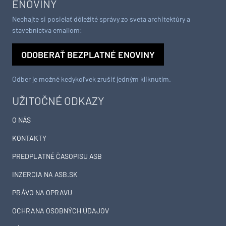
ENOVINY
Nechajte si posielať dôležité správy zo sveta architektúry a
stavebníctva emailom:
ODOBERAŤ BEZPLATNÉ ENOVINY
Odber je možné kedykoľvek zrušiť jedným kliknutím.
UŽITOČNÉ ODKAZY
O NÁS
KONTAKTY
PREDPLATNÉ ČASOPISU ASB
INZERCIA NA ASB.SK
PRÁVO NA OPRAVU
OCHRANA OSOBNÝCH ÚDAJOV