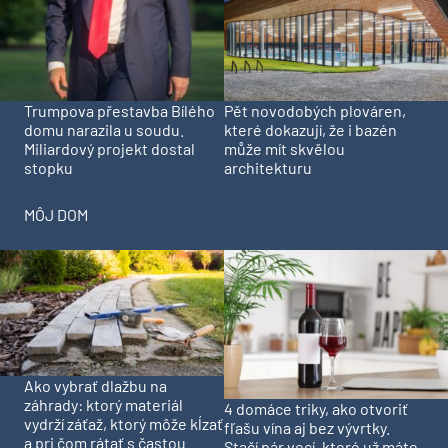
Trumpova přestavba Bílého
Pět novodobých plováren,
domu narazila u soudu.
které dokazují, že i bazén
Miliardový projekt dostal
může mít skvělou
stopku
architekturu
MÔJ DOM
Ako vybrať dlažbu na
záhrady: ktorý materiál
4 domáce triky, ako otvoriť
vydrží záťaž, ktorý môže kĺzať
fľašu vína aj bez vývrtky.
a pri čom rátať s častou
Stačí pár vecí, ktoré už máte