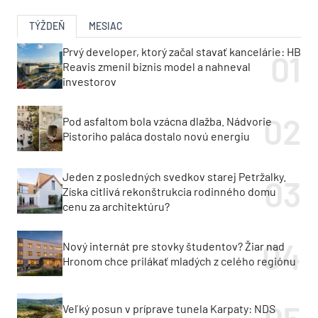
TÝŽDEŇ
MESIAC
Prvý developer, ktorý začal stavať kancelárie: HB
Reavis zmenil biznis model a nahneval
investorov
Pod asfaltom bola vzácna dlažba. Nádvorie
Pistoriho paláca dostalo novú energiu
Jeden z posledných svedkov starej Petržalky.
Získa citlivá rekonštrukcia rodinného domu
cenu za architektúru?
Nový internát pre stovky študentov? Žiar nad
Hronom chce prilákať mladých z celého regiónu
Veľký posun v príprave tunela Karpaty: NDS