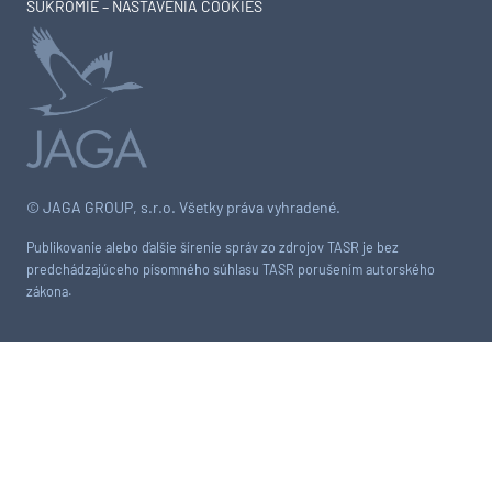
SÚKROMIE – NASTAVENIA COOKIES
© JAGA GROUP, s.r.o. Všetky práva vyhradené.
Publikovanie alebo ďalšie šírenie správ zo zdrojov TASR je bez
predchádzajúceho písomného súhlasu TASR porušením autorského
zákona.