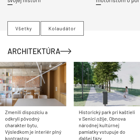
svojej histórii
motoristom o pol 
Všetky
Kolaudátor
ARCHITEKTÚRA
Zmenili dispozíciu a
Historický park pri kaštieli
odkryli pôvodný
v Senici ožije. Obnova
charakter bytu.
národnej kultúrnej
Výsledkom je interiér plný
pamiatky vstupuje do
kontrastov
ďalšej fázy