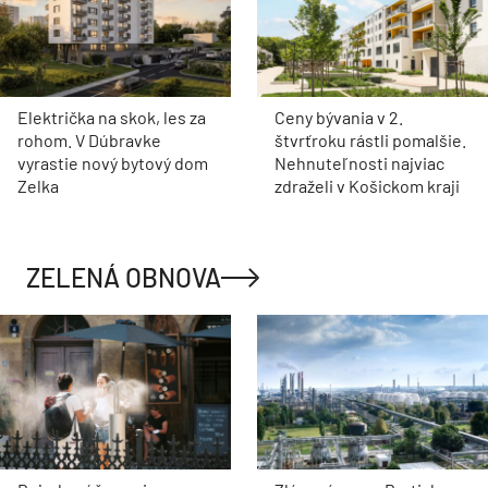
Električka na skok, les za
Ceny bývania v 2.
rohom. V Dúbravke
štvrťroku rástli pomalšie.
vyrastie nový bytový dom
Nehnuteľnosti najviac
Zelka
zdraželi v Košickom kraji
ZELENÁ OBNOVA