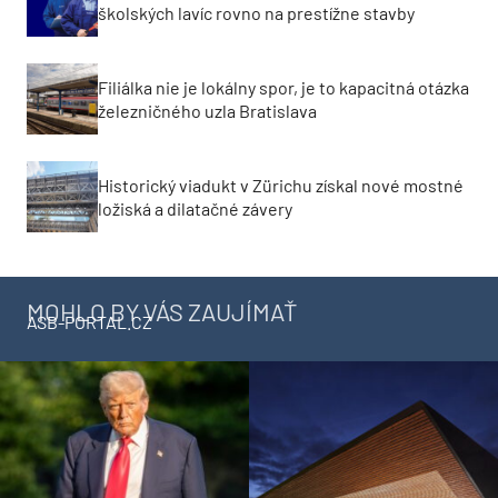
školských lavíc rovno na prestížne stavby
Filiálka nie je lokálny spor, je to kapacitná otázka
železničného uzla Bratislava
Historický viadukt v Zürichu získal nové mostné
ložiská a dilatačné závery
MOHLO BY VÁS ZAUJÍMAŤ
ASB-PORTAL.CZ