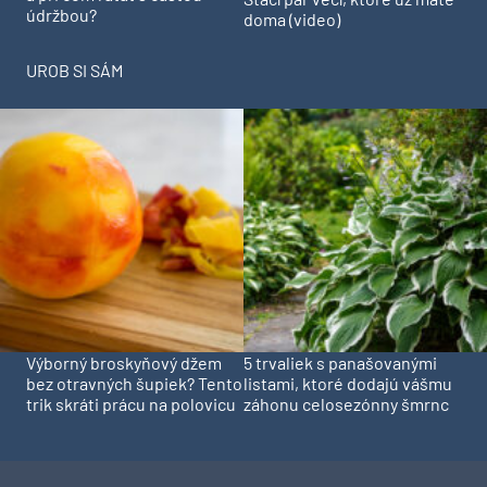
údržbou?
doma (video)
UROB SI SÁM
Výborný broskyňový džem
5 trvaliek s panašovanými
bez otravných šupiek? Tento
listami, ktoré dodajú vášmu
trik skráti prácu na polovicu
záhonu celosezónny šmrnc