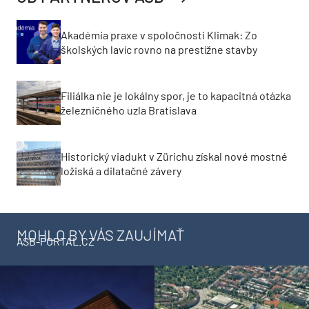
Akadémia praxe v spoločnosti Klimak: Zo
školských lavíc rovno na prestížne stavby
Filiálka nie je lokálny spor, je to kapacitná otázka
železničného uzla Bratislava
Historický viadukt v Zürichu získal nové mostné
ložiská a dilatačné závery
MOHLO BY VÁS ZAUJÍMAŤ
ASB-PORTAL.CZ