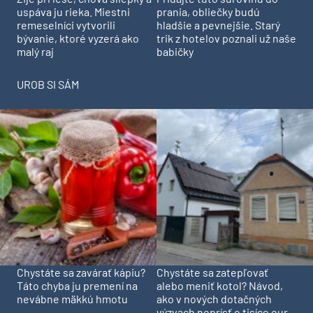
prania, obliečky budú
uspáva ju rieka. Miestni
hladšie a pevnejšie. Starý
remeselníci vytvorili
trik z hotelov poznali už naše
bývanie, ktoré vyzerá ako
babičky
malý raj
UROB SI SÁM
Chystáte sa zavárať kápiu?
Chystáte sa zatepľovať
Táto chyba ju premení na
alebo meniť kotol? Návod,
nevábne mäkkú hmotu
ako v nových dotačných
výzvach neprísť o tisíce eur