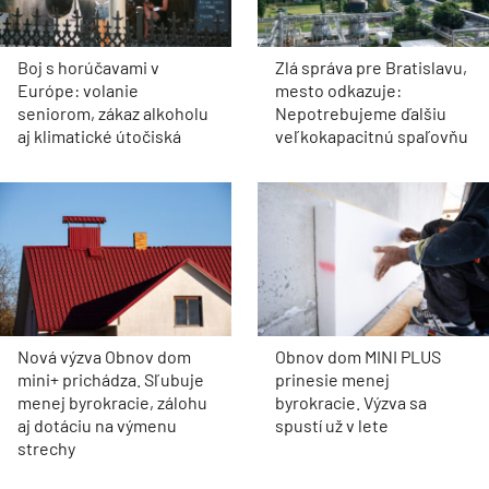
Boj s horúčavami v
Zlá správa pre Bratislavu,
Európe: volanie
mesto odkazuje:
seniorom, zákaz alkoholu
Nepotrebujeme ďalšiu
aj klimatické útočiská
veľkokapacitnú spaľovňu
Nová výzva Obnov dom
Obnov dom MINI PLUS
mini+ prichádza. Sľubuje
prinesie menej
menej byrokracie, zálohu
byrokracie. Výzva sa
aj dotáciu na výmenu
spustí už v lete
strechy