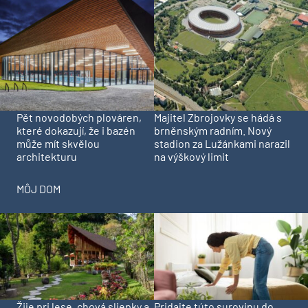
Pět novodobých plováren,
Majitel Zbrojovky se hádá s
které dokazují, že i bazén
brněnským radním. Nový
může mít skvělou
stadion za Lužánkami narazil
architekturu
na výškový limit
MÔJ DOM
Pridajte túto surovinu do
Žije pri lese, chová sliepky a