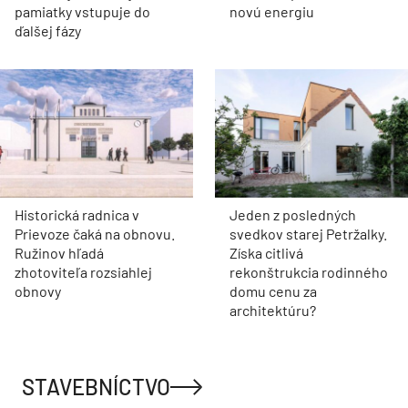
pamiatky vstupuje do
novú energiu
ďalšej fázy
Historická radnica v
Jeden z posledných
Prievoze čaká na obnovu.
svedkov starej Petržalky.
Ružinov hľadá
Získa citlivá
zhotoviteľa rozsiahlej
rekonštrukcia rodinného
obnovy
domu cenu za
architektúru?
STAVEBNÍCTVO