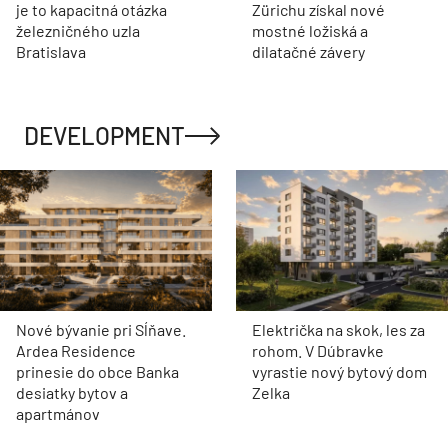
je to kapacitná otázka
Zürichu získal nové
železničného uzla
mostné ložiská a
Bratislava
dilatačné závery
DEVELOPMENT
Nové bývanie pri Sĺňave.
Električka na skok, les za
Ardea Residence
rohom. V Dúbravke
prinesie do obce Banka
vyrastie nový bytový dom
desiatky bytov a
Zelka
apartmánov