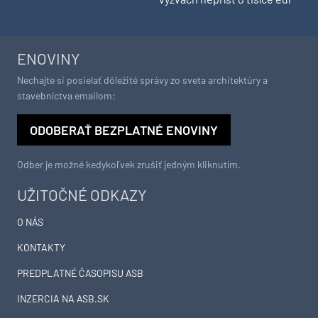
ENOVINY
Nechajte si posielať dôležité správy zo sveta architektúry a
stavebníctva emailom:
ODOBERAŤ BEZPLATNÉ ENOVINY
Odber je možné kedykoľvek zrušiť jedným kliknutím.
UŽITOČNÉ ODKAZY
O NÁS
KONTAKTY
PREDPLATNÉ ČASOPISU ASB
INZERCIA NA ASB.SK