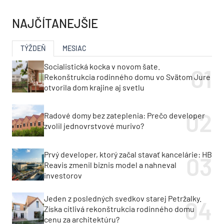
NAJČÍTANEJŠIE
TÝŽDEŇ
MESIAC
Socialistická kocka v novom šate.
Rekonštrukcia rodinného domu vo Svätom Jure
otvorila dom krajine aj svetlu
Radové domy bez zateplenia: Prečo developer
zvolil jednovrstvové murivo?
Prvý developer, ktorý začal stavať kancelárie: HB
Reavis zmenil biznis model a nahneval
investorov
Jeden z posledných svedkov starej Petržalky.
Získa citlivá rekonštrukcia rodinného domu
cenu za architektúru?