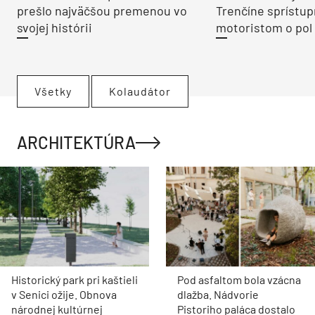
prešlo najväčšou premenou vo
Trenčíne sprístup
svojej histórii
motoristom o pol 
Všetky
Kolaudátor
ARCHITEKTÚRA
Historický park pri kaštieli
Pod asfaltom bola vzácna
v Senici ožije. Obnova
dlažba. Nádvorie
národnej kultúrnej
Pistoriho paláca dostalo