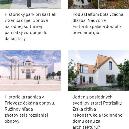
Historický park pri kaštieli
Pod asfaltom bola vzácna
v Senici ožije. Obnova
dlažba. Nádvorie
národnej kultúrnej
Pistoriho paláca dostalo
pamiatky vstupuje do
novú energiu
ďalšej fázy
Historická radnica v
Jeden z posledných
Prievoze čaká na obnovu.
svedkov starej Petržalky.
Ružinov hľadá
Získa citlivá
zhotoviteľa rozsiahlej
rekonštrukcia rodinného
obnovy
domu cenu za
architektúru?