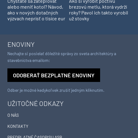
Chystáte sa zatepľovať
Ako si vyrobiť poctivú
alebo meniť kotol? Návod,
brezovú metlu, ktorá vydrží
ako v nových dotačných
roky? Pavol ich takto vyrobil
výzvach neprísť o tisíce eur
už stovky
ENOVINY
Nechajte si posielať dôležité správy zo sveta architektúry a
stavebníctva emailom:
ODOBERAŤ BEZPLATNÉ ENOVINY
Odber je možné kedykoľvek zrušiť jedným kliknutím.
UŽITOČNÉ ODKAZY
O NÁS
KONTAKTY
PREDPLATNÉ ČASOPISU ASB