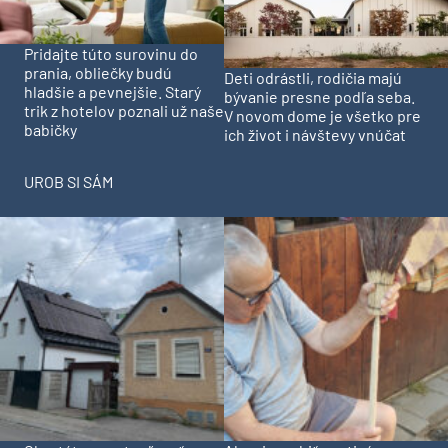
Pridajte túto surovinu do
prania, obliečky budú
Deti odrástli, rodičia majú
hladšie a pevnejšie. Starý
bývanie presne podľa seba.
trik z hotelov poznali už naše
V novom dome je všetko pre
babičky
ich život i návštevy vnúčat
UROB SI SÁM