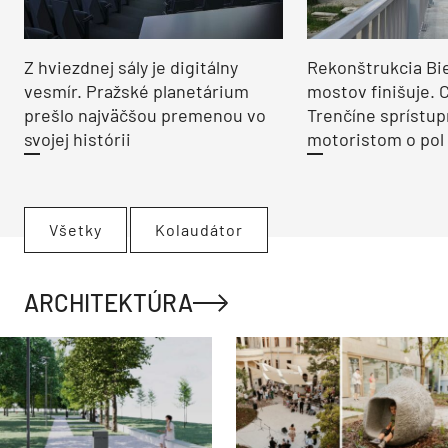
Z hviezdnej sály je digitálny
Rekonštrukcia Bi
vesmír. Pražské planetárium
mostov finišuje. 
prešlo najväčšou premenou vo
Trenčíne sprístup
svojej histórii
motoristom o pol 
Všetky
Kolaudátor
ARCHITEKTÚRA