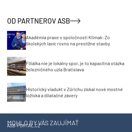
OD PARTNEROV ASB
Akadémia praxe v spoločnosti Klimak: Zo
školských lavíc rovno na prestížne stavby
Filiálka nie je lokálny spor, je to kapacitná otázka
železničného uzla Bratislava
Historický viadukt v Zürichu získal nové mostné
ložiská a dilatačné závery
MOHLO BY VÁS ZAUJÍMAŤ
ASB-PORTAL.CZ