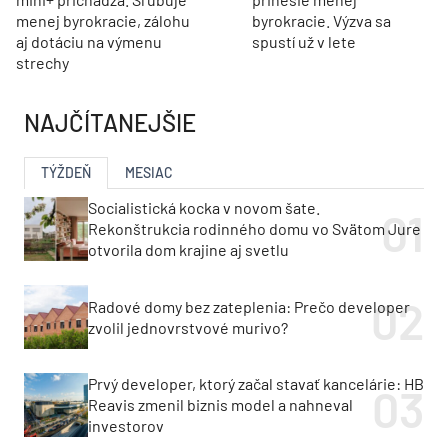
menej byrokracie, zálohu
byrokracie. Výzva sa
aj dotáciu na výmenu
spustí už v lete
strechy
NAJČÍTANEJŠIE
TÝŽDEŇ
MESIAC
Socialistická kocka v novom šate.
Rekonštrukcia rodinného domu vo Svätom Jure
otvorila dom krajine aj svetlu
Radové domy bez zateplenia: Prečo developer
zvolil jednovrstvové murivo?
Prvý developer, ktorý začal stavať kancelárie: HB
Reavis zmenil biznis model a nahneval
investorov