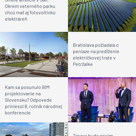
Okrem veterného parku
chcú mať aj fotovoltickú
elektráreň
Bratislava požiadala o
peniaze na predĺženie
električkovej trate v
Petržalke
Kam sa posunulo BIM
projektovanie na
Slovensku? Odpovede
priniesol 8. ročník národnej
konferencie
Trnava bude prvým