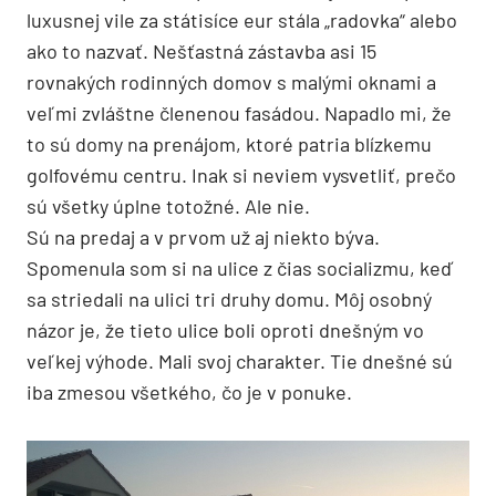
luxusnej vile za státisíce eur stála „radovka“ alebo
ako to nazvať. Nešťastná zástavba asi 15
rovnakých rodinných domov s malými oknami a
veľmi zvláštne členenou fasádou. Napadlo mi, že
to sú domy na prenájom, ktoré patria blízkemu
golfovému centru. Inak si neviem vysvetliť, prečo
sú všetky úplne totožné. Ale nie.
Sú na predaj a v prvom už aj niekto býva.
Spomenula som si na ulice z čias socializmu, keď
sa striedali na ulici tri druhy domu. Môj osobný
názor je, že tieto ulice boli oproti dnešným vo
veľkej výhode. Mali svoj charakter. Tie dnešné sú
iba zmesou všetkého, čo je v ponuke.