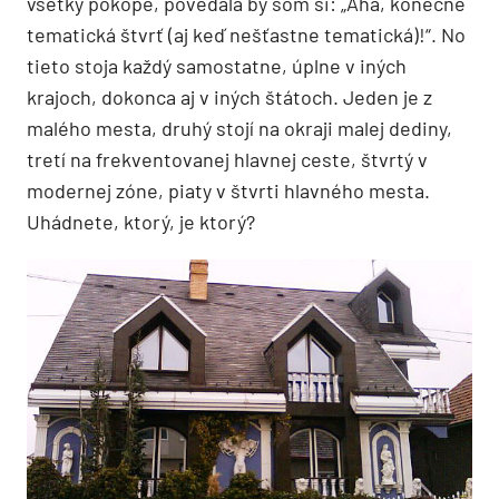
všetky pokope, povedala by som si: „Aha, konečne
tematická štvrť (aj keď nešťastne tematická)!“. No
tieto stoja každý samostatne, úplne v iných
krajoch, dokonca aj v iných štátoch. Jeden je z
malého mesta, druhý stojí na okraji malej dediny,
tretí na frekventovanej hlavnej ceste, štvrtý v
modernej zóne, piaty v štvrti hlavného mesta.
Uhádnete, ktorý, je ktorý?