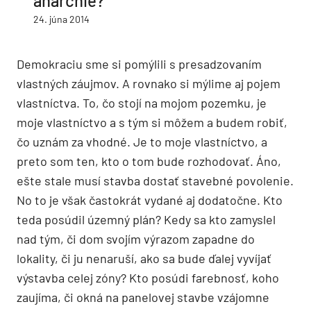
anarchie?
24. júna 2014
Demokraciu sme si pomýlili s presadzovaním
vlastných záujmov. A rovnako si mýlime aj pojem
vlastníctva. To, čo stojí na mojom pozemku, je
moje vlastníctvo a s tým si môžem a budem robiť,
čo uznám za vhodné. Je to moje vlastníctvo, a
preto som ten, kto o tom bude rozhodovať. Áno,
ešte stale musí stavba dostať stavebné povolenie.
No to je však častokrát vydané aj dodatočne. Kto
teda posúdil územný plán? Kedy sa kto zamyslel
nad tým, či dom svojím výrazom zapadne do
lokality, či ju nenaruší, ako sa bude ďalej vyvíjať
výstavba celej zóny? Kto posúdi farebnosť, koho
zaujíma, či okná na panelovej stavbe vzájomne