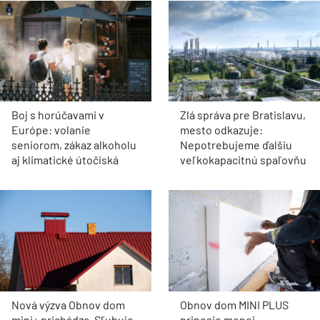
Boj s horúčavami v
Zlá správa pre Bratislavu,
Európe: volanie
mesto odkazuje:
seniorom, zákaz alkoholu
Nepotrebujeme ďalšiu
aj klimatické útočiská
veľkokapacitnú spaľovňu
Nová výzva Obnov dom
Obnov dom MINI PLUS
mini+ prichádza. Sľubuje
prinesie menej