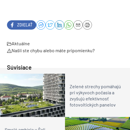
ZDIEĽAŤ
Aktuálne
Našli ste chybu alebo máte pripomienku?
Súvisiace
Zelené strechy pomáhajú
pri výkyvoch počasia a
zvyšujú efektívnosť
fotovoltických panelov
Smelé ambície v Šali.