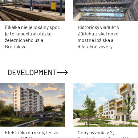
Filiálka nie je lokálny spor,
Historický viadukt v
je to kapacitná otázka
Zürichu získal nové
železničného uzla
mostné ložiská a
Bratislava
dilatačné závery
DEVELOPMENT
Električka na skok, les za
Ceny bývania v 2.