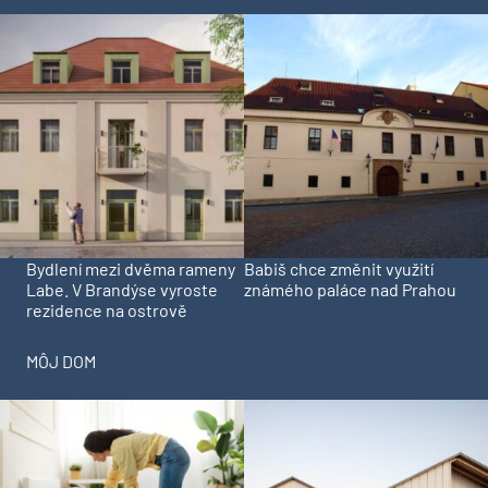
Bydlení mezi dvěma rameny
Babiš chce změnit využití
Labe. V Brandýse vyroste
známého paláce nad Prahou
rezidence na ostrově
MÔJ DOM