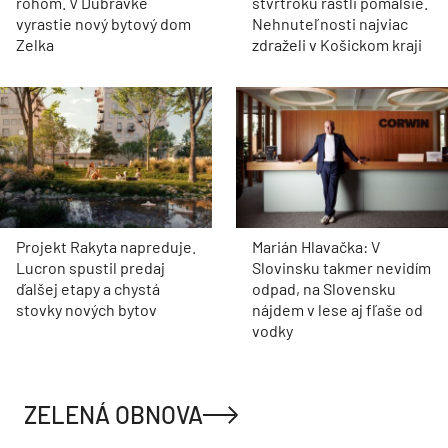
rohom. V Dúbravke
štvrťroku rástli pomalšie.
vyrastie nový bytový dom
Nehnuteľnosti najviac
Zelka
zdraželi v Košickom kraji
Projekt Rakyta napreduje.
Marián Hlavačka: V
Lucron spustil predaj
Slovinsku takmer nevidím
ďalšej etapy a chystá
odpad, na Slovensku
stovky nových bytov
nájdem v lese aj fľaše od
vodky
ZELENÁ OBNOVA