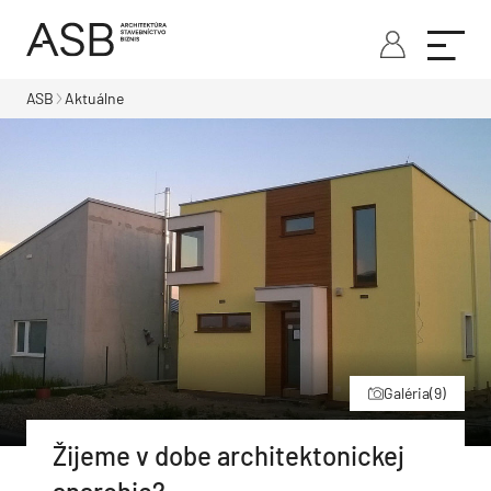
ASB
Aktuálne
Galéria
(9)
Žijeme v dobe architektonickej