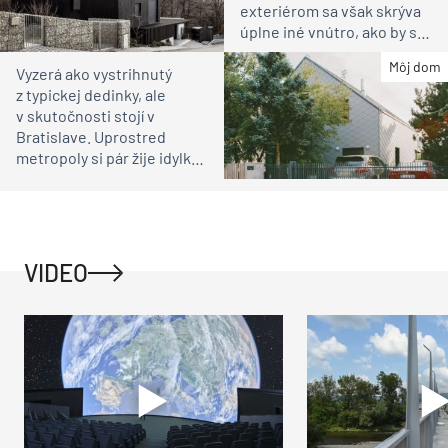
exteriérom sa však skrýva
úplne iné vnútro, ako by ste
čakali
Môj dom
Vyzerá ako vystrihnutý
z typickej dedinky, ale
v skutočnosti stojí v
Bratislave. Uprostred
metropoly si pár žije idylku
ako na vidieku
VIDEO