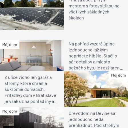
mestom s fotovoltikou na
všetkých základných
školách
Na pohľad vyzerá úplne
Môj dom
jednoducho, až kým
neprídete hlbšie. Stačilo
pár detailov a miesto
bežného bytu je rozžiarené
bývanie pre rodinu
Môj dom
Z ulice vidno len garáž a
stromy, ktoré chránia
súkromie domácich.
Príťažlivý dom v Bratislave
je však už na pohľad iný ako
susedia
Môj dom
Drevodom na Devíne sa
jednoducho nedá
prehliadnuť. Pod strohým