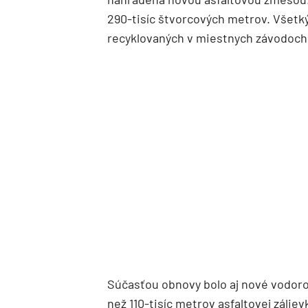
290-tisíc štvorcových metrov. Všetký
recyklovaných v miestnych závodoch
Súčasťou obnovy bolo aj nové vodoro
než 110-tisíc metrov asfaltovej zálievk