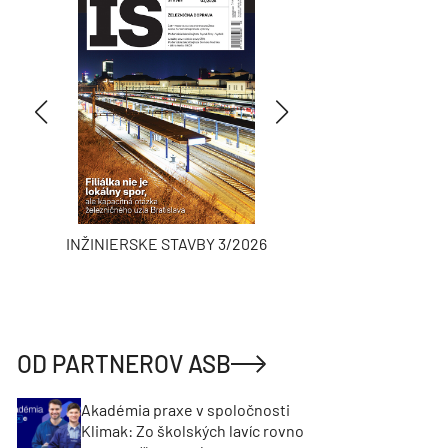
INŽINIERSKE STAVBY 3/2026
ASB
OD PARTNEROV ASB
Akadémia praxe v spoločnosti
Klimak: Zo školských lavíc rovno