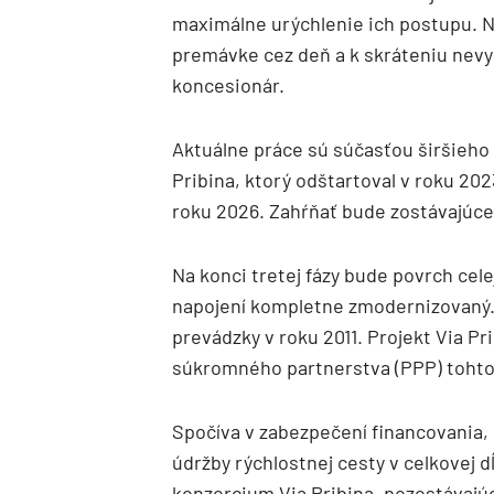
maximálne urýchlenie ich postupu. No
premávke cez deň a k skráteniu nev
koncesionár.
Aktuálne práce sú súčasťou širšieho
Pribina, ktorý odštartoval v roku 202
roku 2026. Zahŕňať bude zostávajúce 
Na konci tretej fázy bude povrch cele
napojení kompletne zmodernizovaný. 
prevádzky v roku 2011. Projekt Via Pr
súkromného partnerstva (PPP) tohto
Spočíva v zabezpečení financovania,
údržby rýchlostnej cesty v celkovej d
konzorcium Via Pribina, pozostávajú