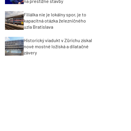
na prestížne stavby
Filiálka nie je lokálny spor, je to
kapacitná otázka železničného
uzla Bratislava
Historický viadukt v Zürichu získal
nové mostné ložiská a dilatačné
závery