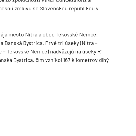
cesnú zmluvu so Slovenskou republikou v
ája mesto Nitra a obec Tekovské Nemce.
 Banská Bystrica. Prvé tri úseky (Nitra –
ce – Tekovské Nemce) nadväzujú na úseky R1
nská Bystrica, čím vznikol 167 kilometrov dlhý