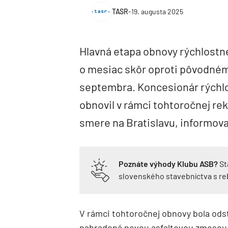
TASR
-
19. augusta 2025
Hlavná etapa obnovy rýchlostne
o mesiac skôr oproti pôvodném
septembra. Koncesionár rýchlos
obnovil v rámci tohtoročnej re
smere na Bratislavu, informova
Poznáte výhody Klubu ASB?
St
slovenského stavebníctva s r
V rámci tohtoročnej obnovy bola ods
nahradená novou asfaltovou zmesou