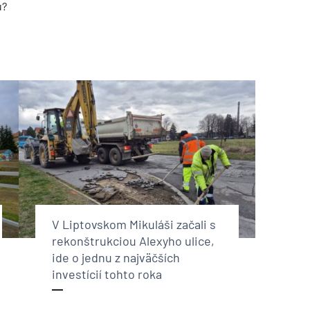
u?
V Liptovskom Mikuláši začali s
rekonštrukciou Alexyho ulice,
ide o jednu z najväčších
investícií tohto roka