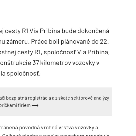
j cesty R1 Via Pribina bude dokončená
u zámeru. Práce boli plánované do 22.
tnej cesty R1, spoločnosť Via Pribina,
konštrukcie 37 kilometrov vozovky v
la spoločnosť.
ačí bezplatná registrácia a získate sektorové analýzy
ebríčkami firiem ⟶
tránená pôvodná vrchná vrstva vozovky a
. Celková plocha s novým povrchom presahuje