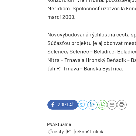
Meridiam. Spoločnosť uzatvorila kon
marci 2009.
Novovybudovaná rýchlostná cesta sp
Súčasťou projektu je aj obchvat mesta
Selenec, Selenec – Beladice, Beladi
Nitra – Trnava a Hronský Beňadik – Ba
ťah R1 Trnava – Banská Bystrica.
ZDIEĽAŤ
Aktuálne
cesty
R1
rekonštrukcia