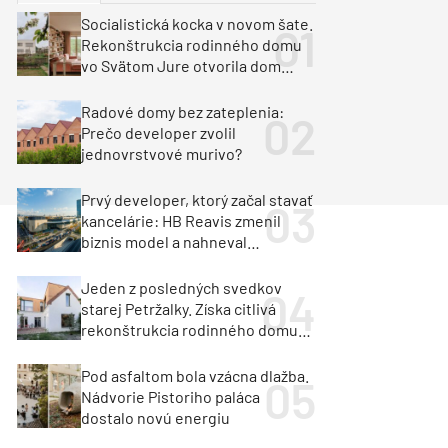
y
Klimatizácia a vetranie
Socialistická kocka v novom šate.
urz Milan Murcka
Rekonštrukcia rodinného domu
vo Svätom Jure otvorila dom
krajine aj svetlu
Radové domy bez zateplenia:
Prečo developer zvolil
jednovrstvové murivo?
Prvý developer, ktorý začal stavať
kancelárie: HB Reavis zmenil
biznis model a nahneval
investorov
Jeden z posledných svedkov
starej Petržalky. Získa citlivá
rekonštrukcia rodinného domu
cenu za architektúru?
Pod asfaltom bola vzácna dlažba.
Nádvorie Pistoriho paláca
dostalo novú energiu