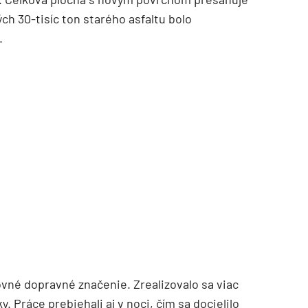
ch 30-tisíc ton starého asfaltu bolo
.
TZB HAUSTECHNIK 3/2026
vné dopravné značenie. Zrealizovalo sa viac
y. Práce prebiehali aj v noci, čím sa docielilo