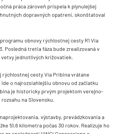
čná práca zároveň prispela k plynulejšej
yhnutných dopravných opatrení, skonštatoval
 programu obnovy rýchlostnej cesty R1 Via
3. Posledná tretia fáza bude zrealizovaná v
vetvy jednotlivých križovatiek.
j rýchlostnej cesty Via Pribina vrátane
Ide o najrozsiahlejšiu obnovu od začiatku
ibina je historicky prvým projektom verejno-
 rozsahu na Slovensku.
 naprojektovania, výstavby, prevádzkovania a
ĺžke 51,6 kilometra počas 30 rokov. Realizuje ho
ce zo spoločností VINCI Concessions a