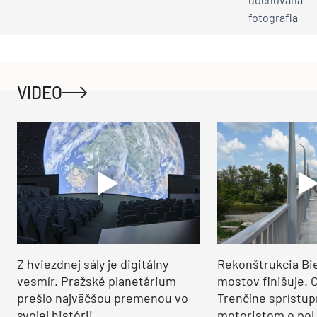
VIDEO
Z hviezdnej sály je digitálny
Rekonštrukcia Bi
vesmír. Pražské planetárium
mostov finišuje. 
prešlo najväčšou premenou vo
Trenčíne sprístup
svojej histórii
motoristom o pol 