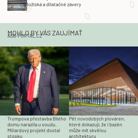
ložiská a dilatačné závery
MOHLO BY VÁS ZAUJÍMAŤ
ASB-PORTAL.CZ
Trumpova přestavba Bílého
Pět novodobých plováren,
domu narazila u soudu.
které dokazují, že i bazén
Miliardový projekt dostal
může mít skvělou
stopku
architekturu