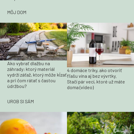
MÔJ DOM
Ako vybrať dlažbu na
záhrady: ktorý materiál
4 domáce triky, ako otvoriť
vydrží záťaž, ktorý môže kĺzať
fľašu vína aj bez vývrtky.
a pri čom rátať s častou
Stačí pár vecí, ktoré už máte
údržbou?
doma (video)
UROB SI SÁM