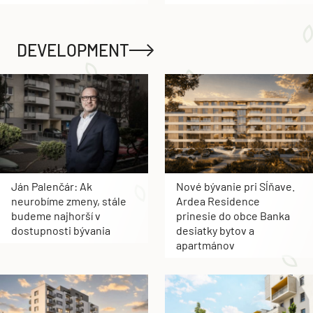
DEVELOPMENT
Ján Palenčár: Ak
Nové bývanie pri Sĺňave.
neurobíme zmeny, stále
Ardea Residence
budeme najhorší v
prinesie do obce Banka
dostupnosti bývania
desiatky bytov a
apartmánov