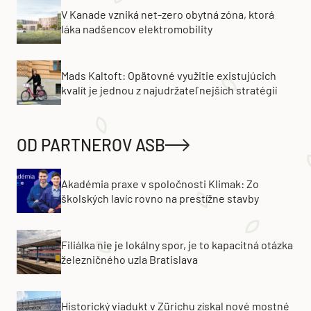
V Kanade vzniká net-zero obytná zóna, ktorá
láka nadšencov elektromobility
Mads Kaltoft: Opätovné využitie existujúcich
kvalít je jednou z najudržateľnejších stratégií
OD PARTNEROV ASB
Akadémia praxe v spoločnosti Klimak: Zo
školských lavíc rovno na prestížne stavby
Filiálka nie je lokálny spor, je to kapacitná otázka
železničného uzla Bratislava
Historický viadukt v Zürichu získal nové mostné