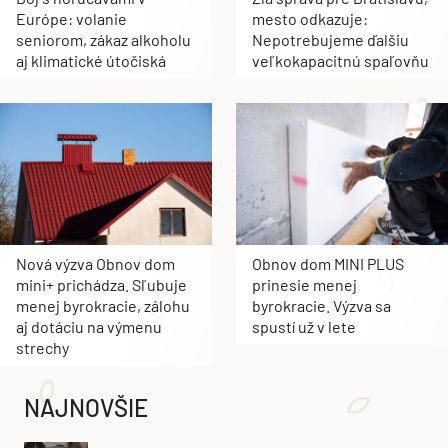
Európe: volanie
mesto odkazuje:
seniorom, zákaz alkoholu
Nepotrebujeme ďalšiu
aj klimatické útočiská
veľkokapacitnú spaľovňu
Nová výzva Obnov dom
Obnov dom MINI PLUS
mini+ prichádza. Sľubuje
prinesie menej
menej byrokracie, zálohu
byrokracie. Výzva sa
aj dotáciu na výmenu
spustí už v lete
strechy
NAJNOVŠIE