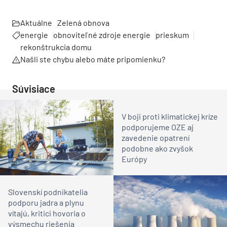
Aktuálne
Zelená obnova
energie
obnoviteľné zdroje energie
prieskum
rekonštrukcia domu
Našli ste chybu alebo máte pripomienku?
Súvisiace
V boji proti klimatickej kríze
podporujeme OZE aj
zavedenie opatrení
podobne ako zvyšok
Európy
Slovenskí podnikatelia
podporu jadra a plynu
vítajú, kritici hovoria o
výsmechu riešenia