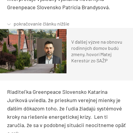
Greenpeace Slovensko Patrícia Brandysová.
V ďalšej výzve na obnovu
rodinných domov budú
zmeny, hovorí Matej
Kerestúr zo SAŽP
Riaditeľka Greenpeace Slovensko Katarína
Juríková uviedla, že prieskum verejnej mienky je
ďalším dôkazom toho, že ľudia žiadajú systémové
kroky na riešenie energetickej krízy. Len ti
zaručia, že sa v podobnej situácii neocitneme opäť