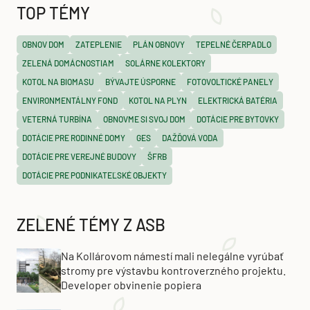
TOP TÉMY
OBNOV DOM
ZATEPLENIE
PLÁN OBNOVY
TEPELNÉ ČERPADLO
ZELENÁ DOMÁCNOSTIAM
SOLÁRNE KOLEKTORY
KOTOL NA BIOMASU
BÝVAJTE ÚSPORNE
FOTOVOLTICKÉ PANELY
ENVIRONMENTÁLNY FOND
KOTOL NA PLYN
ELEKTRICKÁ BATÉRIA
VETERNÁ TURBÍNA
OBNOVME SI SVOJ DOM
DOTÁCIE PRE BYTOVKY
DOTÁCIE PRE RODINNÉ DOMY
GES
DAŽĎOVÁ VODA
DOTÁCIE PRE VEREJNÉ BUDOVY
ŠFRB
DOTÁCIE PRE PODNIKATEĽSKÉ OBJEKTY
ZELENÉ TÉMY Z ASB
Na Kollárovom námestí mali nelegálne vyrúbať
stromy pre výstavbu kontroverzného projektu.
Developer obvinenie popiera