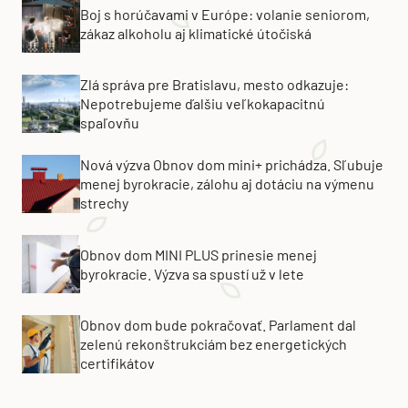
Boj s horúčavami v Európe: volanie seniorom,
zákaz alkoholu aj klimatické útočiská
Zlá správa pre Bratislavu, mesto odkazuje:
Nepotrebujeme ďalšiu veľkokapacitnú
spaľovňu
Nová výzva Obnov dom mini+ prichádza. Sľubuje
menej byrokracie, zálohu aj dotáciu na výmenu
strechy
Obnov dom MINI PLUS prinesie menej
byrokracie. Výzva sa spustí už v lete
Obnov dom bude pokračovať. Parlament dal
zelenú rekonštrukciám bez energetických
certifikátov