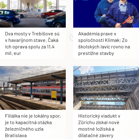
Dva mosty v Trebišove sú
Akadémia praxe v
v havarijnom stave. Čaká
spoločnosti Klimak: Zo
ich oprava spolu za 11,4
školských lavíc rovno na
mil. eur
prestížne stavby
Filiálka nie je lokálny spor,
Historický viadukt v
je to kapacitná otázka
Zürichu získal nové
železničného uzla
mostné ložiská a
Bratislava
dilatačné závery