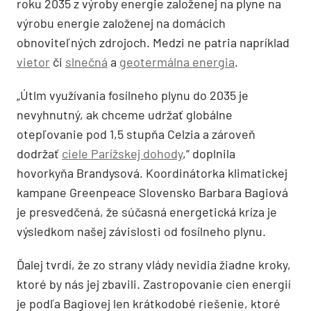
roku 2035 z výroby energie založenej na plyne na
výrobu energie založenej na domácich
obnoviteľných zdrojoch. Medzi ne patria napríklad
vietor
či
slnečná
a
geotermálna energia
.
„Útlm využívania fosílneho plynu do 2035 je
nevyhnutný, ak chceme udržať globálne
otepľovanie pod 1,5 stupňa Celzia a zároveň
dodržať
ciele Parížskej dohody
,“ doplnila
hovorkyňa Brandysová. Koordinátorka klimatickej
kampane Greenpeace Slovensko Barbara Bagiová
je presvedčená, že súčasná energetická kríza je
výsledkom našej závislosti od fosílneho plynu.
Ďalej tvrdí, že zo strany vlády nevidia žiadne kroky,
ktoré by nás jej zbavili. Zastropovanie cien energií
je podľa Bagiovej len krátkodobé riešenie, ktoré