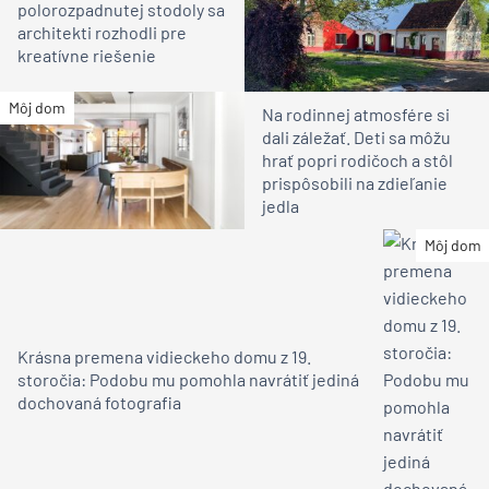
polorozpadnutej stodoly sa
architekti rozhodli pre
kreatívne riešenie
Môj dom
Na rodinnej atmosfére si
dali záležať. Deti sa môžu
hrať popri rodičoch a stôl
prispôsobili na zdieľanie
jedla
Môj dom
Krásna premena vidieckeho domu z 19.
storočia: Podobu mu pomohla navrátiť jediná
dochovaná fotografia