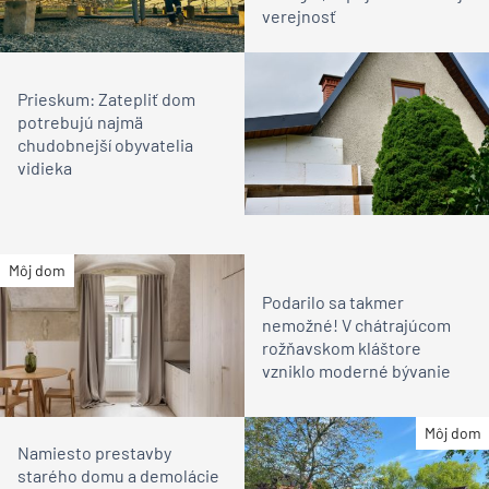
verejnosť
Prieskum: Zatepliť dom
potrebujú najmä
chudobnejší obyvatelia
vidieka
Môj dom
Podarilo sa takmer
nemožné! V chátrajúcom
rožňavskom kláštore
vzniklo moderné bývanie
Môj dom
Namiesto prestavby
starého domu a demolácie