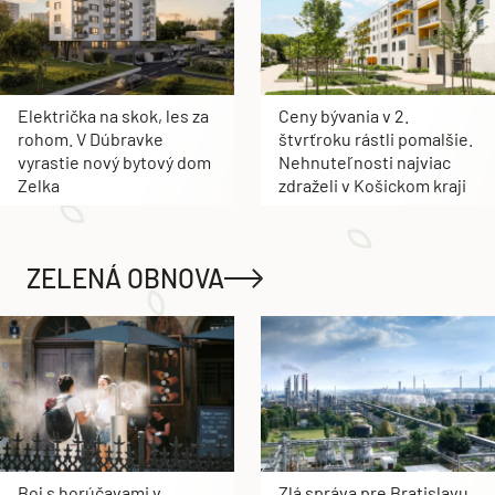
Električka na skok, les za
Ceny bývania v 2.
rohom. V Dúbravke
štvrťroku rástli pomalšie.
vyrastie nový bytový dom
Nehnuteľnosti najviac
Zelka
zdraželi v Košickom kraji
ZELENÁ OBNOVA
Boj s horúčavami v
Zlá správa pre Bratislavu,