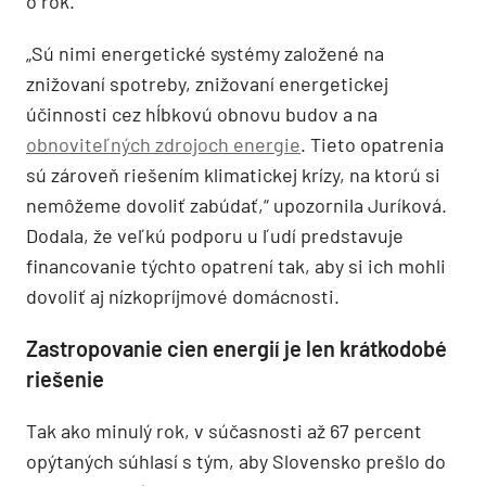
o rok.
„Sú nimi energetické systémy založené na
znižovaní spotreby, znižovaní energetickej
účinnosti cez hĺbkovú obnovu budov a na
obnoviteľných zdrojoch energie
. Tieto opatrenia
sú zároveň riešením klimatickej krízy, na ktorú si
nemôžeme dovoliť zabúdať,“ upozornila Juríková.
Dodala, že veľkú podporu u ľudí predstavuje
financovanie týchto opatrení tak, aby si ich mohli
dovoliť aj nízkopríjmové domácnosti.
Zastropovanie cien energií je len krátkodobé
riešenie
Tak ako minulý rok, v súčasnosti až 67 percent
opýtaných súhlasí s tým, aby Slovensko prešlo do