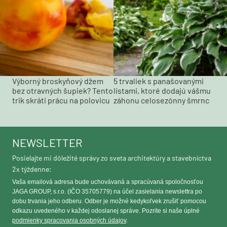
Výborný broskyňový džem
5 trvaliek s panašovanými
bez otravných šupiek? Tento
listami, ktoré dodajú vášmu
trik skráti prácu na polovicu
záhonu celosezónny šmrnc
NEWSLETTER
Posielajte mi dôležité správy zo sveta architektúry a stavebníctva
2x týždenne:
Vaša emailová adresa bude uchovávaná a spracúvaná spoločnosťou
JAGA GROUP, s.r.o. (IČO 35705779) na účel zasielania newslettra po
dobu trvania jeho odberu. Odber je možné kedykoľvek zrušiť pomocou
odkazu uvedeného v každej odoslanej správe. Pozrite si naše úplné
podmienky spracovania osobných údajov
.