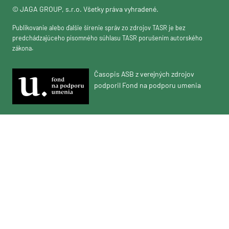
© JAGA GROUP, s.r.o. Všetky práva vyhradené.
Publikovanie alebo ďalšie šírenie správ zo zdrojov TASR je bez
predchádzajúceho písomného súhlasu TASR porušením autorského
zákona.
Časopis ASB z verejných zdrojov
podporil Fond na podporu umenia