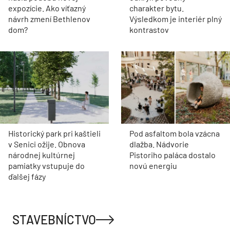
expozície. Ako víťazný
charakter bytu.
návrh zmení Bethlenov
Výsledkom je interiér plný
dom?
kontrastov
Historický park pri kaštieli
Pod asfaltom bola vzácna
v Senici ožije. Obnova
dlažba. Nádvorie
národnej kultúrnej
Pistoriho paláca dostalo
pamiatky vstupuje do
novú energiu
ďalšej fázy
STAVEBNÍCTVO