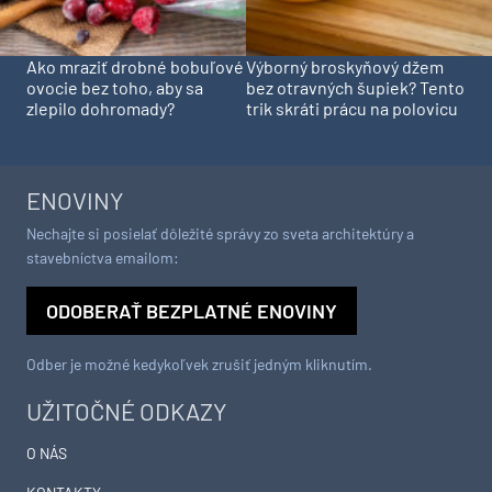
Ako mraziť drobné bobuľové
Výborný broskyňový džem
ovocie bez toho, aby sa
bez otravných šupiek? Tento
zlepilo dohromady?
trik skráti prácu na polovicu
ENOVINY
Nechajte si posielať dôležité správy zo sveta architektúry a
stavebníctva emailom:
ODOBERAŤ BEZPLATNÉ ENOVINY
Odber je možné kedykoľvek zrušiť jedným kliknutím.
UŽITOČNÉ ODKAZY
O NÁS