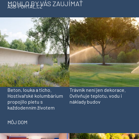
MOHLO BY VÁS ZAUJÍMAŤ
ASB-PORTAL.CZ
Beton, louka a ticho.
Trávník není jen dekorace.
Hostivařské kolumbárium
Ovlivňuje teplotu, vodu i
propojilo pietu s
náklady budov
každodenním životem
MÔJ DOM