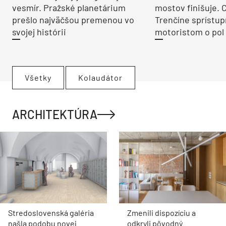
vesmír. Pražské planetárium
mostov finišuje. 
prešlo najväčšou premenou vo
Trenčíne sprístup
svojej histórii
motoristom o pol 
Všetky
Kolaudátor
ARCHITEKTÚRA
Stredoslovenská galéria
Zmenili dispozíciu a
našla podobu novej
odkryli pôvodný