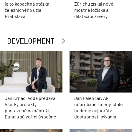
je to kapacitná otázka
Zürichu získal nové
železničného uzla
mostné ložiská a
Bratislava
dilatačné závery
DEVELOPMENT
Ján Krnáč: Voda predáva.
Ján Palenčár: Ak
Všetky projekty
neurobíme zmeny, stále
postavené na nábreží
budeme najhorší v
Dunaja sú veľmi úspešné
dostupnosti bývania