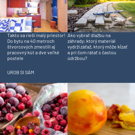
Takto sa rieši malý priestor!
Ako vybrať dlažbu na
Do bytu na 40 metroch
záhrady: ktorý materiál
štvorcových zmestili aj
vydrží záťaž, ktorý môže kĺzať
pracovný kút a dve veľké
a pri čom rátať s častou
postele
údržbou?
UROB SI SÁM