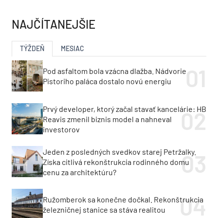
NAJČÍTANEJŠIE
TÝŽDEŇ
MESIAC
Pod asfaltom bola vzácna dlažba. Nádvorie
Pistoriho paláca dostalo novú energiu
Prvý developer, ktorý začal stavať kancelárie: HB
Reavis zmenil biznis model a nahneval
investorov
Jeden z posledných svedkov starej Petržalky.
Získa citlivá rekonštrukcia rodinného domu
cenu za architektúru?
Ružomberok sa konečne dočkal. Rekonštrukcia
železničnej stanice sa stáva realitou