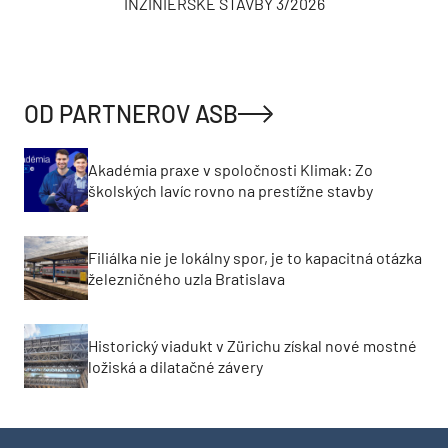
INŽINIERSKE STAVBY 3/2026
OD PARTNEROV ASB
Akadémia praxe v spoločnosti Klimak: Zo
školských lavíc rovno na prestížne stavby
Filiálka nie je lokálny spor, je to kapacitná otázka
železničného uzla Bratislava
Historický viadukt v Zürichu získal nové mostné
ložiská a dilatačné závery