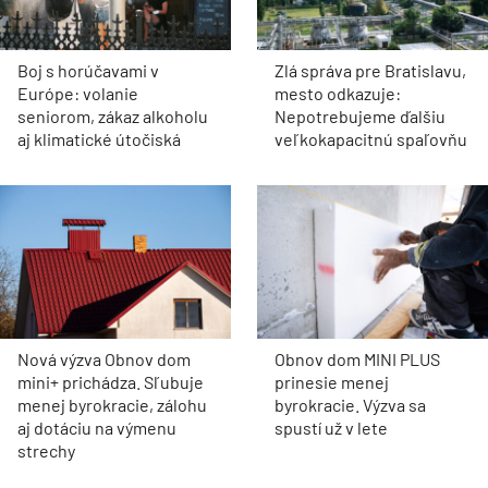
Boj s horúčavami v
Zlá správa pre Bratislavu,
Európe: volanie
mesto odkazuje:
seniorom, zákaz alkoholu
Nepotrebujeme ďalšiu
aj klimatické útočiská
veľkokapacitnú spaľovňu
Nová výzva Obnov dom
Obnov dom MINI PLUS
mini+ prichádza. Sľubuje
prinesie menej
menej byrokracie, zálohu
byrokracie. Výzva sa
aj dotáciu na výmenu
spustí už v lete
strechy