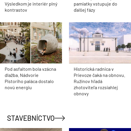
Výsledkom je interiér plný
pamiatky vstupuje do
kontrastov
ďalšej fázy
Pod asfaltom bola vzácna
Historická radnica v
dlažba. Nádvorie
Prievoze čaká na obnovu.
Pistoriho paláca dostalo
Ružinov hľadá
novú energiu
zhotoviteľa rozsiahlej
obnovy
STAVEBNÍCTVO