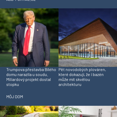
Trumpova přestavba Bílého
Pět novodobých plováren,
domu narazila u soudu.
které dokazují, že i bazén
Miliardový projekt dostal
může mít skvělou
stopku
architekturu
MÔJ DOM