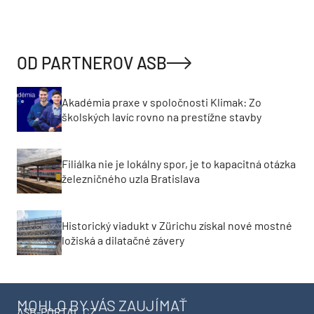
OD PARTNEROV ASB
Akadémia praxe v spoločnosti Klimak: Zo
školských lavíc rovno na prestížne stavby
Filiálka nie je lokálny spor, je to kapacitná otázka
železničného uzla Bratislava
Historický viadukt v Zürichu získal nové mostné
ložiská a dilatačné závery
MOHLO BY VÁS ZAUJÍMAŤ
ASB-PORTAL.CZ