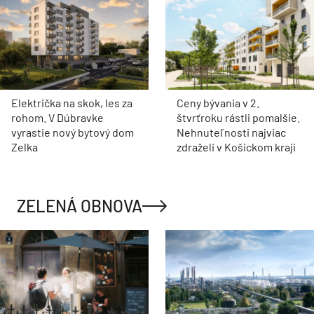
Električka na skok, les za
Ceny bývania v 2.
rohom. V Dúbravke
štvrťroku rástli pomalšie.
vyrastie nový bytový dom
Nehnuteľnosti najviac
Zelka
zdraželi v Košickom kraji
ZELENÁ OBNOVA