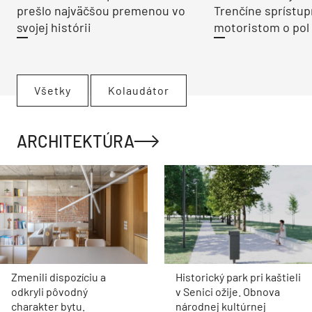
prešlo najväčšou premenou vo
Trenčíne sprístup
svojej histórii
motoristom o pol 
Všetky
Kolaudátor
ARCHITEKTÚRA
Zmenili dispozíciu a
Historický park pri kaštieli
odkryli pôvodný
v Senici ožije. Obnova
charakter bytu.
národnej kultúrnej