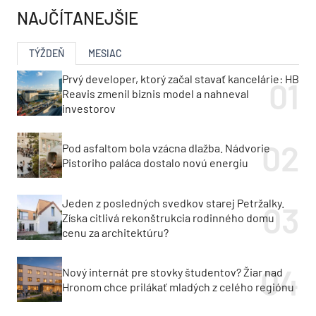
NAJČÍTANEJŠIE
TÝŽDEŇ
MESIAC
Prvý developer, ktorý začal stavať kancelárie: HB
Reavis zmenil biznis model a nahneval
investorov
Pod asfaltom bola vzácna dlažba. Nádvorie
Pistoriho paláca dostalo novú energiu
Jeden z posledných svedkov starej Petržalky.
Získa citlivá rekonštrukcia rodinného domu
cenu za architektúru?
Nový internát pre stovky študentov? Žiar nad
Hronom chce prilákať mladých z celého regiónu