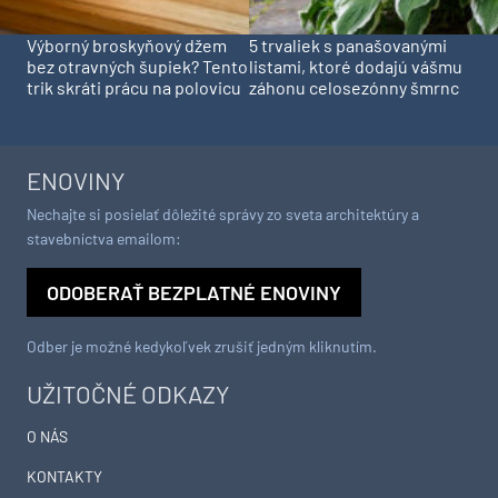
Výborný broskyňový džem
5 trvaliek s panašovanými
bez otravných šupiek? Tento
listami, ktoré dodajú vášmu
trik skráti prácu na polovicu
záhonu celosezónny šmrnc
ENOVINY
Nechajte si posielať dôležité správy zo sveta architektúry a
stavebníctva emailom:
ODOBERAŤ BEZPLATNÉ ENOVINY
Odber je možné kedykoľvek zrušiť jedným kliknutím.
UŽITOČNÉ ODKAZY
O NÁS
KONTAKTY