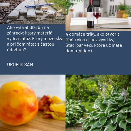
Ako vybrať dlažbu na
záhrady: ktorý materiál
4 domáce triky, ako otvoriť
vydrží záťaž, ktorý môže kĺzať
fľašu vína aj bez vývrtky.
a pri čom rátať s častou
Stačí pár vecí, ktoré už máte
údržbou?
doma (video)
UROB SI SÁM