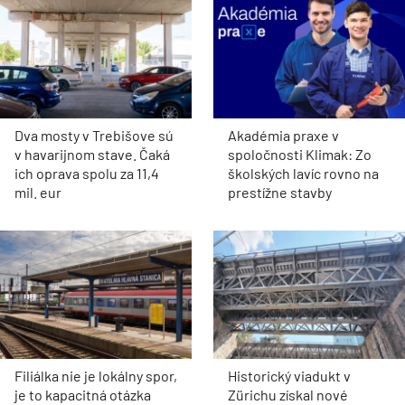
Dva mosty v Trebišove sú
Akadémia praxe v
v havarijnom stave. Čaká
spoločnosti Klimak: Zo
ich oprava spolu za 11,4
školských lavíc rovno na
mil. eur
prestížne stavby
Filiálka nie je lokálny spor,
Historický viadukt v
je to kapacitná otázka
Zürichu získal nové