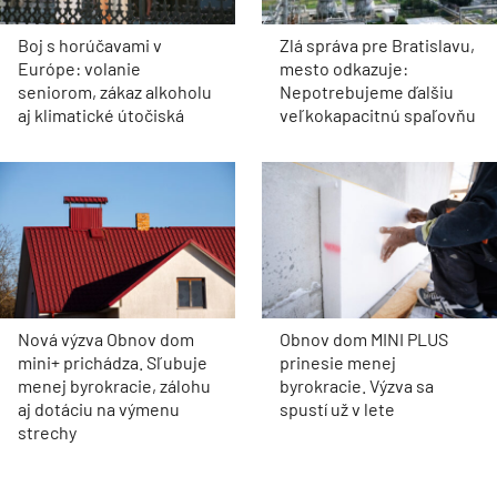
Boj s horúčavami v
Zlá správa pre Bratislavu,
Európe: volanie
mesto odkazuje:
seniorom, zákaz alkoholu
Nepotrebujeme ďalšiu
aj klimatické útočiská
veľkokapacitnú spaľovňu
Nová výzva Obnov dom
Obnov dom MINI PLUS
mini+ prichádza. Sľubuje
prinesie menej
menej byrokracie, zálohu
byrokracie. Výzva sa
aj dotáciu na výmenu
spustí už v lete
strechy