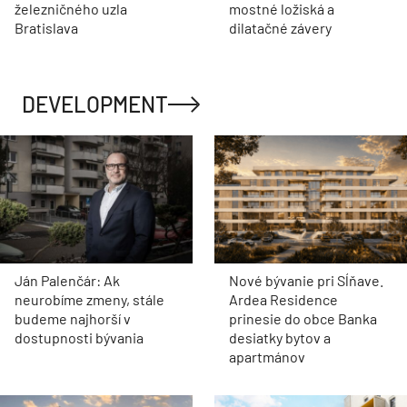
železničného uzla
mostné ložiská a
Bratislava
dilatačné závery
DEVELOPMENT
Ján Palenčár: Ak
Nové bývanie pri Sĺňave.
neurobíme zmeny, stále
Ardea Residence
budeme najhorší v
prinesie do obce Banka
dostupnosti bývania
desiatky bytov a
apartmánov