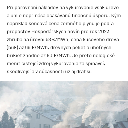
Pri porovnaní nákladov na vykurovanie však drevo
a uhlie neprináša očakávanú finančnú úsporu. Kým
napríklad koncová cena zemného plynu je podľa
prepočtov Hospodárskych novín pre rok 2023
zhruba na úrovni 58 €/MWh, cena kusového dreva
(buk) až 66 €/MWh, drevných peliet a uhoľných
brikiet zhodne až 80 €/MWh. Je preto nelogické
meniť čistejší zdroj vykurovania za špinavší,
škodlivejší a v súčasnosti už aj drahší.