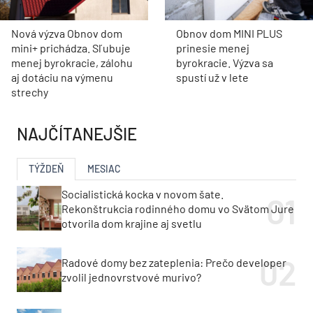
Nová výzva Obnov dom
Obnov dom MINI PLUS
mini+ prichádza. Sľubuje
prinesie menej
menej byrokracie, zálohu
byrokracie. Výzva sa
aj dotáciu na výmenu
spustí už v lete
strechy
NAJČÍTANEJŠIE
TÝŽDEŇ
MESIAC
Socialistická kocka v novom šate.
Rekonštrukcia rodinného domu vo Svätom Jure
otvorila dom krajine aj svetlu
Radové domy bez zateplenia: Prečo developer
zvolil jednovrstvové murivo?