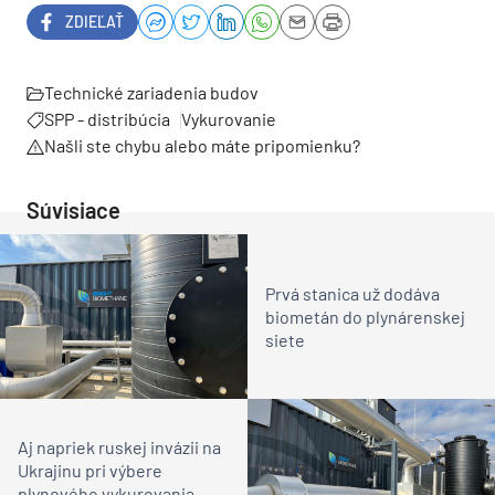
ZDIEĽAŤ
Technické zariadenia budov
SPP - distribúcia
Vykurovanie
Našli ste chybu alebo máte pripomienku?
Súvisiace
Prvá stanica už dodáva
biometán do plynárenskej
siete
Aj napriek ruskej invázii na
Ukrajinu pri výbere
plynového vykurovania