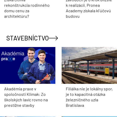
rekonštrukcia rodinného
k realizácii. Pronea
domu cenu za
Academy získala kľúčovú
architektúru?
budovu
STAVEBNÍCTVO
Akadémia praxe v
Filiálka nie je lokálny spor,
spoločnosti Klimak: Zo
je to kapacitná otázka
školských lavíc rovno na
železničného uzla
prestížne stavby
Bratislava