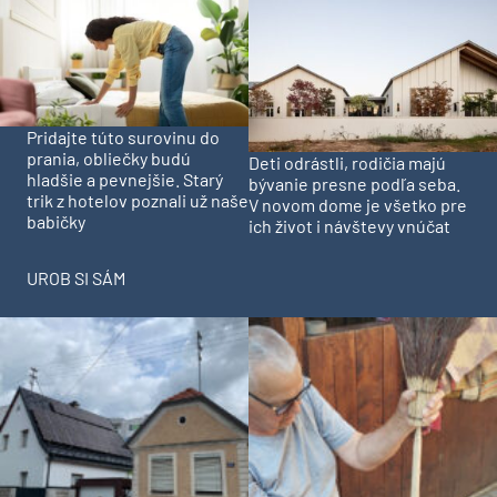
Pridajte túto surovinu do
prania, obliečky budú
Deti odrástli, rodičia majú
hladšie a pevnejšie. Starý
bývanie presne podľa seba.
trik z hotelov poznali už naše
V novom dome je všetko pre
babičky
ich život i návštevy vnúčat
UROB SI SÁM