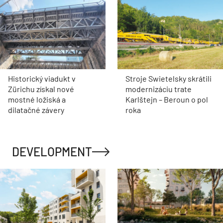
Historický viadukt v
Stroje Swietelsky skrátili
Zürichu získal nové
modernizáciu trate
mostné ložiská a
Karlštejn – Beroun o pol
dilatačné závery
roka
DEVELOPMENT