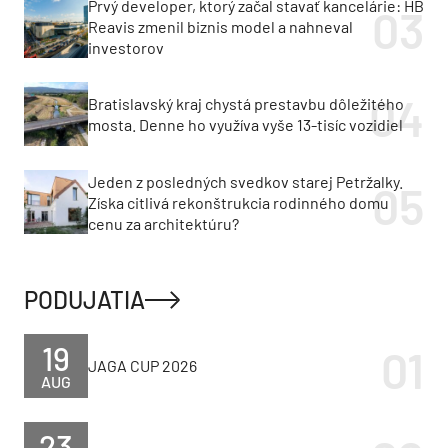
Prvý developer, ktorý začal stavať kancelárie: HB
Reavis zmenil biznis model a nahneval
investorov
Bratislavský kraj chystá prestavbu dôležitého
mosta. Denne ho využíva vyše 13-tisíc vozidiel
Jeden z posledných svedkov starej Petržalky.
Získa citlivá rekonštrukcia rodinného domu
cenu za architektúru?
PODUJATIA
19
JAGA CUP 2026
AUG
23