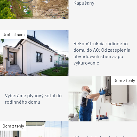
Kapušany
Urob si sám
Rekonštrukcia rodinného
domu do A0: Od zateplenia
obvodových stien až po
vykurovanie
Dom z tehly
Vyberáme plynový kotol do
rodinného domu
Dom z tehly