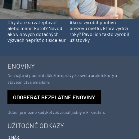
Chystáte sa zatepľovať
Ako si vyrobiť poctivú
alebo meniť kotol? Návod,
brezovú metlu, ktorá vydrží
ako v nových dotačných
roky? Pavol ich takto vyrobil
výzvach neprísť o tisíce eur
už stovky
ENOVINY
Nechajte si posielať dôležité správy zo sveta architektúry a
stavebníctva emailom:
ODOBERAŤ BEZPLATNÉ ENOVINY
Odber je možné kedykoľvek zrušiť jedným kliknutím.
UŽITOČNÉ ODKAZY
O NÁS