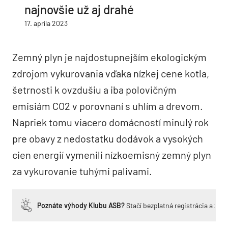
najnovšie už aj drahé
17. apríla 2023
Zemný plyn je najdostupnejším ekologickým
zdrojom vykurovania vďaka nízkej cene kotla,
šetrnosti k ovzdušiu a iba polovičným
emisiám CO2 v porovnaní s uhlím a drevom.
Napriek tomu viacero domácností minulý rok
pre obavy z nedostatku dodávok a vysokých
cien energií vymenili nízkoemisný zemný plyn
za vykurovanie tuhými palivami.
Poznáte výhody Klubu ASB?
Stačí bezplatná registrácia a zí