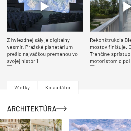
Z hviezdnej sály je digitálny
Rekonštrukcia Bi
vesmír. Pražské planetárium
mostov finišuje. 
prešlo najväčšou premenou vo
Trenčíne sprístup
svojej histórii
motoristom o pol 
Všetky
Kolaudátor
ARCHITEKTÚRA