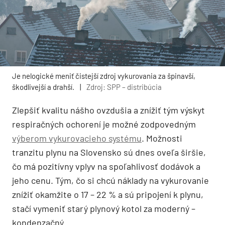
Je nelogické meniť čistejší zdroj vykurovania za špinavší,
škodlivejší a drahší.
|
Zdroj: SPP – distribúcia
Zlepšiť kvalitu nášho ovzdušia a znížiť tým výskyt
respiračných ochorení je možné zodpovedným
výberom vykurovacieho systému
. Možnosti
tranzitu plynu na Slovensko sú dnes oveľa širšie,
čo má pozitívny vplyv na spoľahlivosť dodávok a
jeho cenu. Tým, čo si chcú náklady na vykurovanie
znížiť okamžite o 17 – 22 % a sú pripojení k plynu,
stačí vymeniť starý plynový kotol za moderný –
kondenzačný.