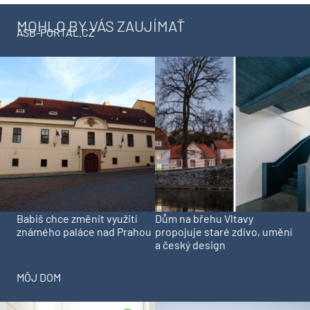
MOHLO BY VÁS ZAUJÍMAŤ
ASB-PORTAL.CZ
Babiš chce změnit využití
Dům na břehu Vltavy
známého paláce nad Prahou
propojuje staré zdivo, umění
a český design
MÔJ DOM