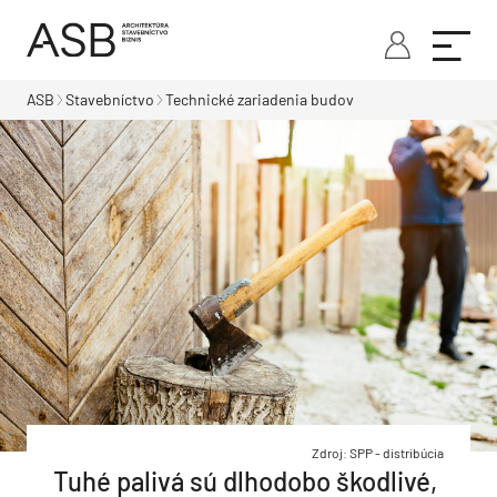
ASB
Stavebníctvo
Technické zariadenia budov
Zdroj: SPP - distribúcia
Tuhé palivá sú dlhodobo škodlivé,