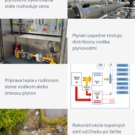
stále rozhoduje cena
Plynári úspešne testujú
distribúciu vodíka
plynovodmi
Príprava tepla v rodinnom
dome vodíkom alebo
zmesou plynov
Rekonštrukcie tepelných
sietí od Chebu po Veľké