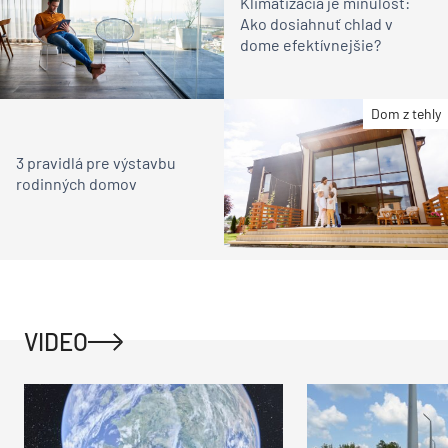
Klimatizácia je minulosť:
Ako dosiahnuť chlad v
dome efektívnejšie?
Dom z tehly
3 pravidlá pre výstavbu
rodinných domov
VIDEO