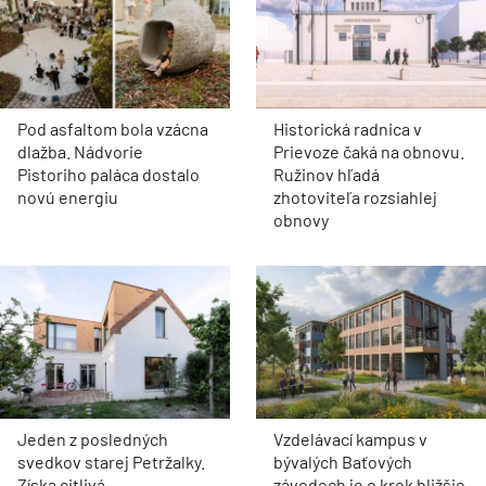
Pod asfaltom bola vzácna
Historická radnica v
dlažba. Nádvorie
Prievoze čaká na obnovu.
Pistoriho paláca dostalo
Ružinov hľadá
novú energiu
zhotoviteľa rozsiahlej
obnovy
Jeden z posledných
Vzdelávací kampus v
svedkov starej Petržalky.
bývalých Baťových
Získa citlivá
závodoch je o krok bližšie